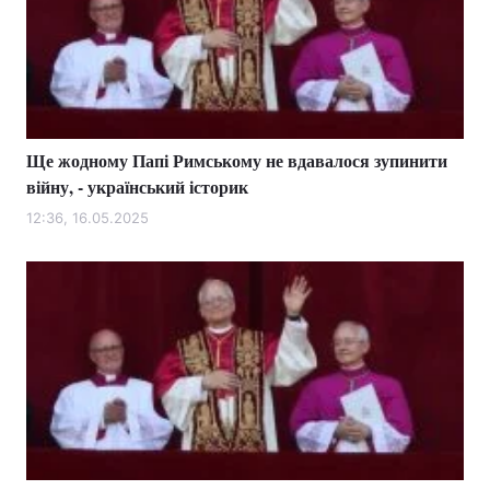
Ще жодному Папі Римському не вдавалося зупинити
війну, - український історик
12:36, 16.05.2025