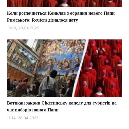
Коли розпочнеться Конклав з обрання нового Папи
Римського: Reuters дізналося дату
15:18, 28.04.2025
Ватикан закрив Сікстинську капелу для туристів на
час виборів нового Папи
11:14, 28.04.2025