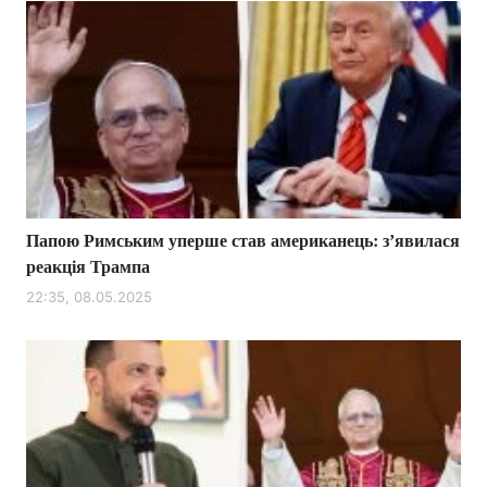
Папою Римським уперше став американець: зʼявилася
реакція Трампа
22:35, 08.05.2025