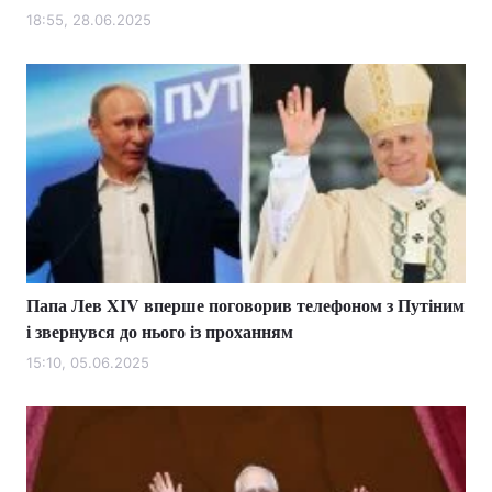
18:55, 28.06.2025
Лонгріди
Відео з Youtube
Статті
Інтерв'ю
Думки
Архів
Вакансії
Контакти
Послуги
Папа Лев XIV вперше поговорив телефоном з Путіним
і звернувся до нього із проханням
15:10, 05.06.2025