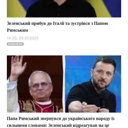
Зеленський прибув до Італії та зустрівся з Папою
Головна
Війна
Римським
Україна
Політика
14:20, 09.07.2025
ОНОВЛЕНО
Економіка
Світ
Спорт
Наука
Техно і зв'язок
Лайт
Зброя
Інциденти
Здоров'я
Туризм
Цікавинки
Погода
Папа Римський звернувся до українського народу із
сильними словами: Зеленський відреагував на це
Екологія
Регіони