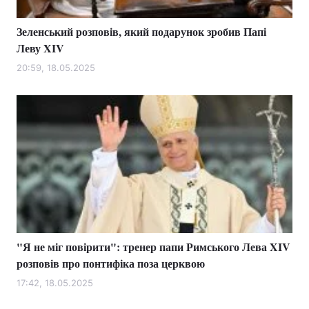
Зеленський розповів, який подарунок зробив Папі
Леву XIV
20:59, 18.05.2025
"Я не міг повірити": тренер папи Римського Лева XIV
розповів про понтифіка поза церквою
17:42, 18.05.2025