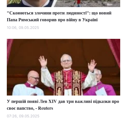
"Скоюються злочини проти людяності": що новий
Папа Римський говорив про війну в Україні
10:06, 09.05.2025
У першій появі Лев XIV дав три важливі підказки про
своє папство, - Reuters
07:26, 09.05.2025