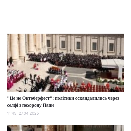
"Це не Октоберфест": політики оскандалились через
селфі з похорону Папи
11:45, 27.04.2025