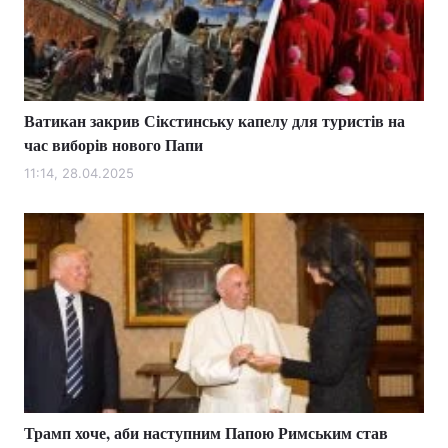
Ватикан закрив Сікстинську капелу для туристів на
час виборів нового Папи
11:14, 28.04.2025
Трамп хоче, аби наступним Папою Римським став