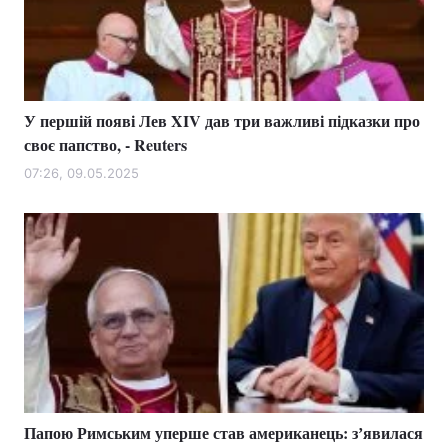
Тема оформлення
У першій появі Лев XIV дав три важливі підказки про
своє папство, - Reuters
07:26, 09.05.2025
Папою Римським уперше став американець: зʼявилася