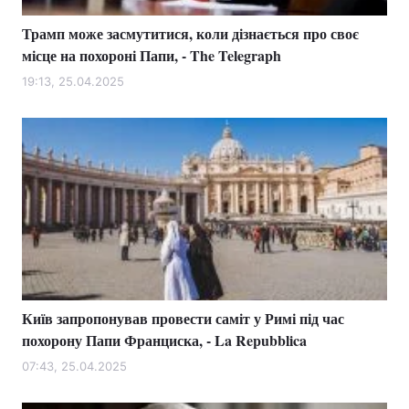
Трамп може засмутитися, коли дізнається про своє
місце на похороні Папи, - The Telegraph
19:13, 25.04.2025
Київ запропонував провести саміт у Римі під час
похорону Папи Франциска, - La Repubblica
07:43, 25.04.2025