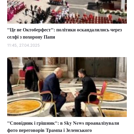
"Це не Октоберфест": політики оскандалились через
селфі з похорону Папи
11:45, 27.04.2025
"Сповідник і грішник": в Sky News проаналізували
фото переговорів Трампа і Зеленського