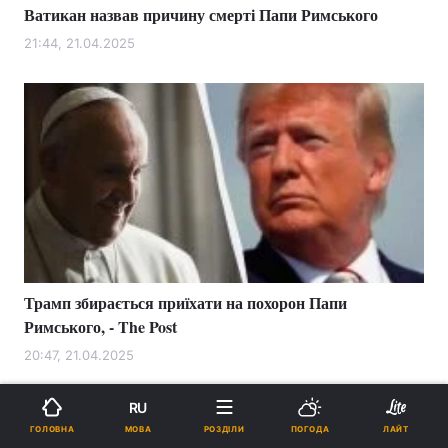
Ватикан назвав причину смерті Папи Римського
21:44, 21.04.2025
Трамп збирається приїхати на похорон Папи
Римського, - The Post
20:47, 21.04.2025
RU
МОВА
ГОЛОВНА
РОЗДІЛИ
ПОГОДА
ЛАЙТ