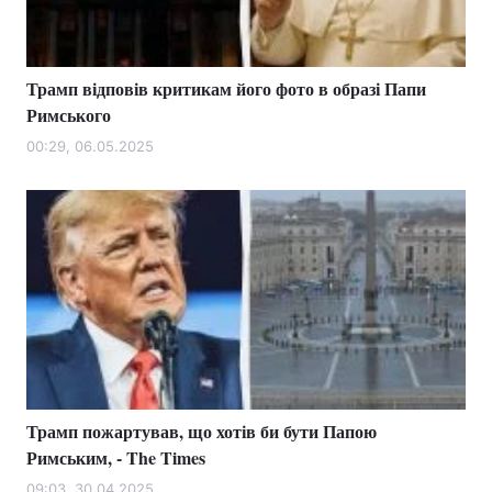
Трамп відповів критикам його фото в образі Папи
Римського
00:29, 06.05.2025
Трамп пожартував, що хотів би бути Папою
Римським, - The Times
09:03, 30.04.2025