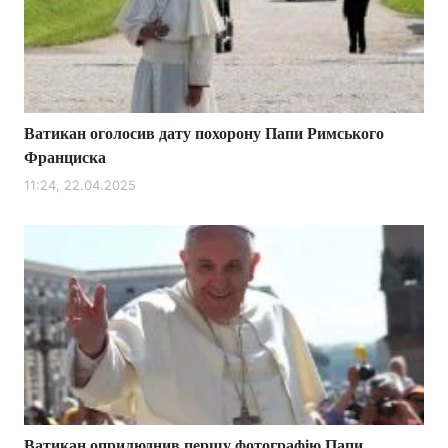
Ватикан оголосив дату похорону Папи Римського
Франциска
11:24, 22.04.2025
Ватикан оприлюднив першу фотографію Папи