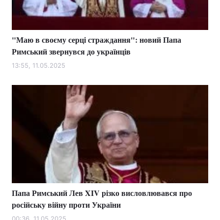
"Маю в своєму серці страждання": новий Папа
Головна
Війна
Римський звернувся до українців
Україна
Політика
13:55, 11.05.2025
Економіка
Світ
Спорт
Наука
Техно і зв'язок
Лайт
Зброя
Інциденти
Здоров'я
Туризм
Папа Римський Лев XIV різко висловлювався про
Цікавинки
Погода
російську війну проти України
Екологія
Регіони
00:36, 11.05.2025