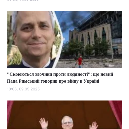
Лонгріди
Відео з Youtube
Статті
Інтерв'ю
Думки
Архів
Вакансії
Контакти
"Скоюються злочини проти людяності": що новий
Послуги
Папа Римський говорив про війну в Україні
10:06, 09.05.2025