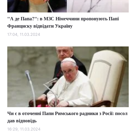
"А де Папа?": в МЗС Німеччини пропонують Папі
Франциску відвідати Україну
17:04, 11.03.2024
Чи є в оточенні Папи Римського радники з Росії: посол
дав відповідь
16:29, 11.03.2024