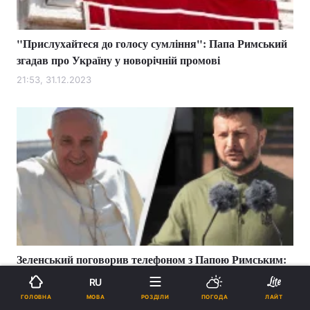
"Прислухайтеся до голосу сумління": Папа Римський
згадав про Україну у новорічній промові
21:53, 31.12.2023
Зеленський поговорив телефоном з Папою Римським:
відомі подробиці
RU
21:07, 28.12.2023
МОВА
ГОЛОВНА
РОЗДІЛИ
ПОГОДА
ЛАЙТ