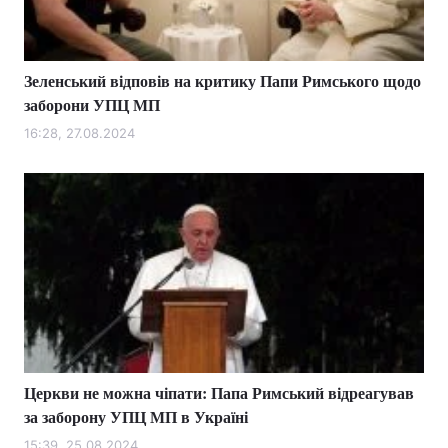
Зеленський відповів на критику Папи Римського щодо
Головна
Війна
заборони УПЦ МП
Україна
Політика
16:28, 27.08.2024
Економіка
Світ
Спорт
Наука
Техно і зв'язок
Лайт
Зброя
Інциденти
Здоров'я
Туризм
Церкви не можна чіпати: Папа Римський відреагував
Цікавинки
Погода
за заборону УПЦ МП в Україні
Екологія
Регіони
15:39, 25.08.2024