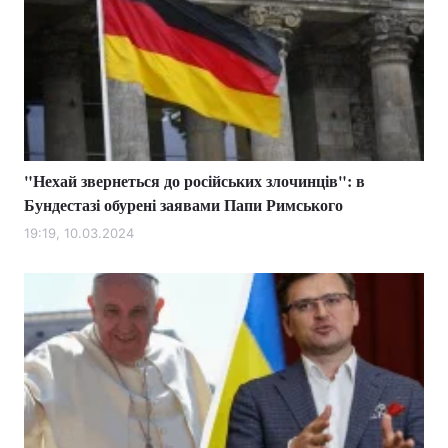
"Нехай звернеться до російських злочинців": в
Бундестазі обурені заявами Папи Римського
19:19, 10.03.2024