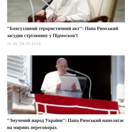
"Боягузливий терористичний акт": Папа Римський
засудив стрілянину у Підмосков'ї
15:39, 24.03.2024
"Змучений народ України": Папа Римський наполягає
на мирних переговорах