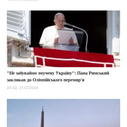
Лонгріди
Відео з Youtube
Статті
Інтерв'ю
Думки
Архів
Вакансії
Контакти
"Не забуваймо змучену Україну": Папа Римський
Послуги
закликав до Олімпійського перемир'я
20:32, 21.07.2024