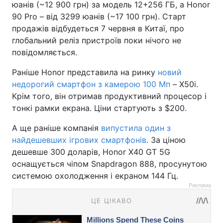
юанів (~12 900 грн) за модель 12+256 ГБ, а Honor
90 Pro – від 3299 юанів (~17 100 грн). Старт
продажів відбудеться 7 червня в Китаї, про
глобальний реліз пристроїв поки нічого не
повідомляється.
Раніше Honor представила на ринку
новий
недорогий смартфон з камерою 100 Мп
– X50i.
Крім того, він отримав продуктивний процесор і
тонкі рамки екрана. Ціни стартують з $200.
А ще раніше компанія
випустила один з
найдешевших ігрових смартфонів
. За ціною
дешевше 300 доларів, Honor X40 GT 5G
оснащується чіпом Snapdragon 888, просунутою
системою охолодження і екраном 144 Гц.
Реклама