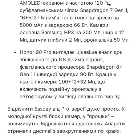
AMOLED-екраном з частотою 120 Гц,
субфлагманським чіпом Snapdragon 7 Gen 1,
16+512 ГБ пам'яттю в топі і батареєю на
5000 мАг з зарядкою 66 Вт. Камери:
основна Samsung HP3 на 200 Мп, ширік 12
Мп, датчик глибини 2 Мп, фронтальна 50 Мп
Honor 90 Pro виглядає цікавіше внаслідок
збільшеного до 6.8 дюйма екрана,
флагманського процесора Snapdragon 8+
Gen 1 і швидкої зарядки 90 Вт. Краще у
нього і камери: 200+12+32 Мп, що
включають подвійну фронталку з
автофокусом у вигляді овального вирізу.
Відрізнити базову від Pro-версії дуже просто. У
молодшої круглі блоки камер, у "прошки" –
восьмикутні. Відрізняється і діагональ. Апарати
отримали дисплеї з заокругленнями по краях.