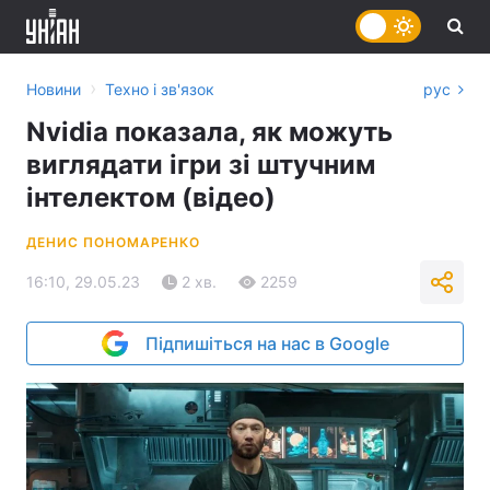
›
Новини
Техно і зв'язок
рус
Nvidia показала, як можуть
виглядати ігри зі штучним
інтелектом (відео)
ДЕНИС ПОНОМАРЕНКО
16:10, 29.05.23
2 хв.
2259
Підпишіться на нас в Google