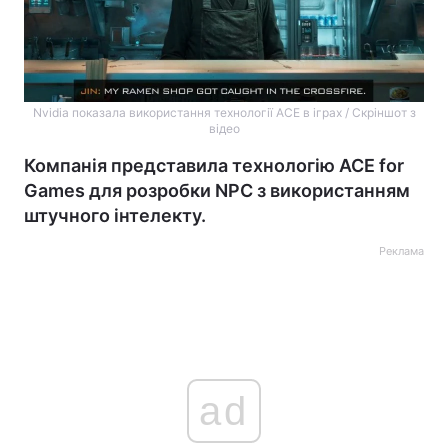
Nvidia показала використання технології ACE в іграх / Скріншот з
відео
Компанія представила технологію ACE for
Games для розробки NPC з використанням
штучного інтелекту.
Реклама
ad