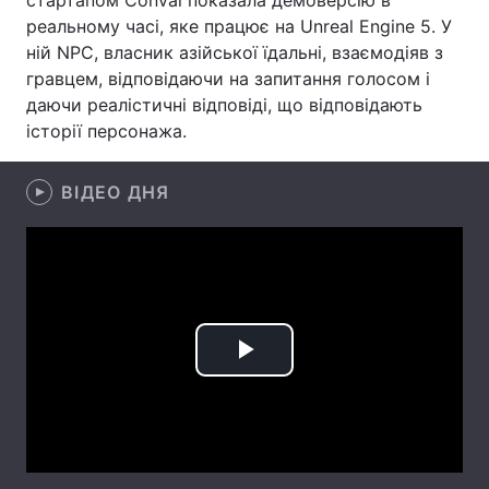
стартапом Convai показала демоверсію в
реальному часі, яке працює на Unreal Engine 5. У
Лонгріди
ній NPC, власник азійської їдальні, взаємодіяв з
гравцем, відповідаючи на запитання голосом і
Відео з Youtube
Статті
даючи реалістичні відповіді, що відповідають
історії персонажа.
Інтерв'ю
Думки
ВІДЕО ДНЯ
Архів
Вакансії
Контакти
Послуги
Play
Video