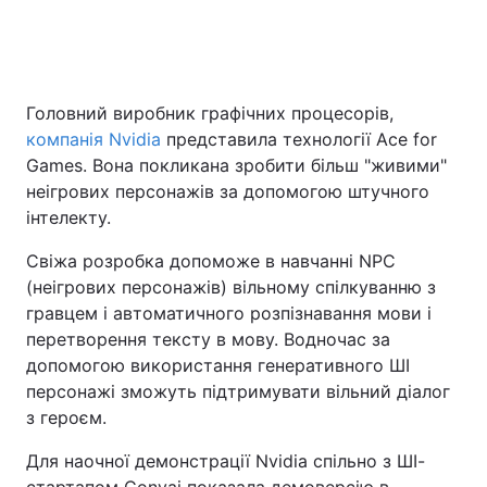
Головна
Війна
Головний виробник графічних процесорів,
компанія Nvidia
представила технології Ace for
Україна
Політика
Games. Вона покликана зробити більш "живими"
Економіка
Світ
неігрових персонажів за допомогою штучного
інтелекту.
Спорт
Наука
Свіжа розробка допоможе в навчанні NPC
Техно і зв'язок
Лайт
(неігрових персонажів) вільному спілкуванню з
гравцем і автоматичного розпізнавання мови і
Зброя
Інциденти
перетворення тексту в мову. Водночас за
допомогою використання генеративного ШІ
Здоров'я
Туризм
персонажі зможуть підтримувати вільний діалог
з героєм.
Цікавинки
Погода
Для наочної демонстрації Nvidia спільно з ШІ-
Екологія
Регіони