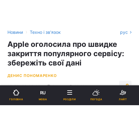
›
Новини
Техно і зв'язок
рус
Apple оголосила про швидке
закриття популярного сервісу:
збережіть свої дані
ДЕНИС ПОНОМАРЕНКО
13:53, 29.05.23
2 хв.
10421
RU
МОВА
ГОЛОВНА
РОЗДІЛИ
ПОГОДА
ЛАЙТ
Підпишіться на нас в Google