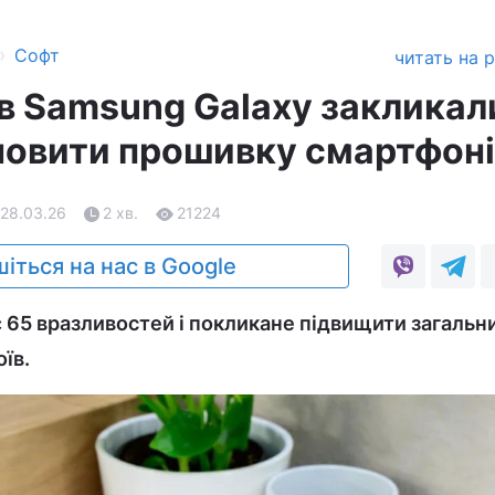
›
Софт
читать на 
в Samsung Galaxy закликал
новити прошивку смартфоні
 28.03.26
2 хв.
21224
іться на нас в Google
 65 вразливостей і покликане підвищити загальн
їв.