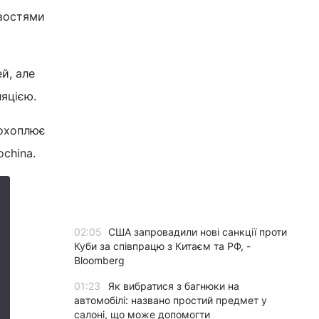
ивостями
й, але
ляцією.
 охоплює
china.
02:05
США запровадили нові санкції проти
Куби за співпрацю з Китаєм та РФ, -
Bloomberg
01:23
Як вибратися з багнюки на
автомобілі: названо простий предмет у
салоні, що може допомогти