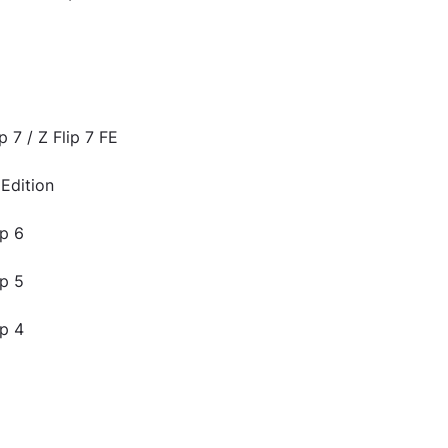
p 7 / Z Flip 7 FE
 Edition
ip 6
ip 5
ip 4