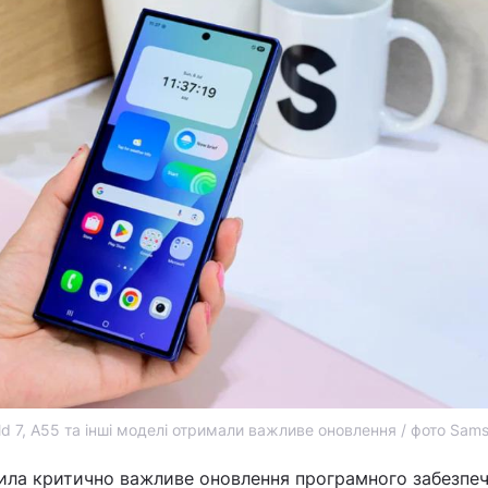
old 7, A55 та інші моделі отримали важливе оновлення / фото Sam
ила критично важливе оновлення програмного забезпе