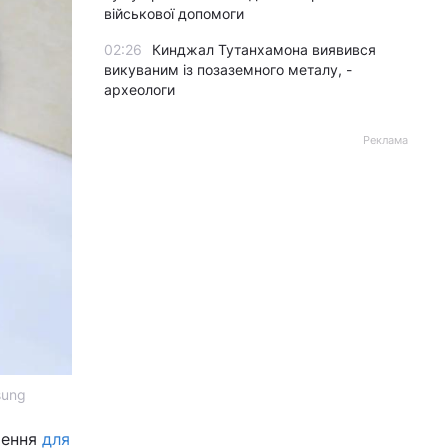
військової допомоги
02:26
Кинджал Тутанхамона виявився
викуваним із позаземного металу, -
археологи
Реклама
sung
чення
для