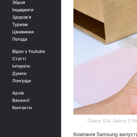
Зброя
Інциденти
Здоров'я
Туризм
Цікавинки
Погода
Відео з Youtube
Статті
Інтерв'ю
Думки
Лонгріди
Архів
Вакансії
Контакти
Galaxy S24, Galaxy Z F
Компанія Samsung випуст