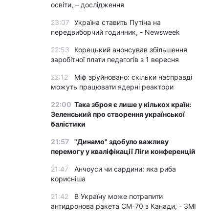
освіти, – дослідження
23:07
Україна ставить Путіна на
передвиборчий годинник, - Newsweek
22:53
Корецький анонсував збільшення
заробітної плати педагогів з 1 вересня
22:12
Міф зруйновано: скільки насправді
можуть працювати ядерні реактори
22:00
Така зброя є лише у кількох країн:
Зеленський про створення української
балістики
21:57
"Динамо" здобуло важливу
перемогу у кваліфікації Ліги конференцій
21:47
Анчоуси чи сардини: яка риба
корисніша
21:42
В Україну може потрапити
антидронова ракета CM-70 з Канади, - ЗМІ