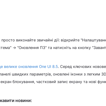
просто виконайте звичайні дії: відкрийте "Налаштуванн
стема" → "Оновлення ПЗ" та натисніть на кнопку "Заван
е велике оновлення One UI 8.5
. Серед ключових новове
анелі швидких параметрів, оновлені іконки з легким 3
екран блокування, частковий запис екрану та нові функ
кавити новини: