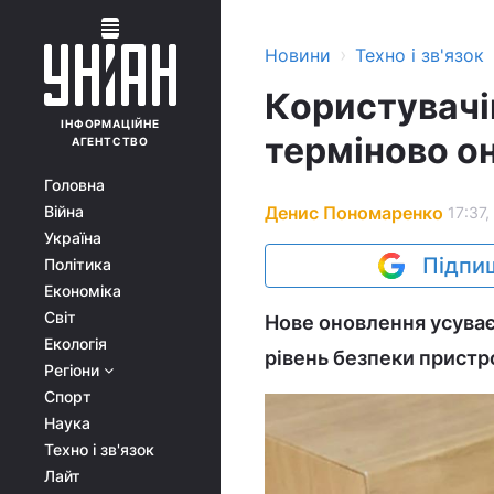
›
Новини
Техно і зв'язок
Користувачі
ІНФОРМАЦІЙНЕ
терміново о
АГЕНТСТВО
Головна
Денис Пономаренко
Війна
17:37,
Україна
Підпиш
Політика
Економіка
Світ
Нове оновлення усуває
Екологія
рівень безпеки пристро
Регіони
Спорт
Наука
Техно і зв'язок
Лайт