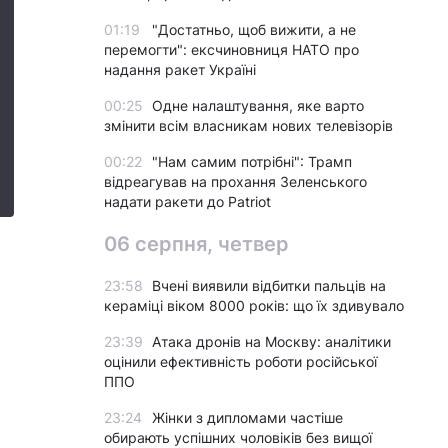
01:19
"Достатньо, щоб вижити, а не
перемогти": ексчиновниця НАТО про
надання ракет Україні
00:25
Одне налаштування, яке варто
змінити всім власникам нових телевізорів
00:22
"Нам самим потрібні": Трамп
відреагував на прохання Зеленського
надати ракети до Patriot
06 серпня, четвер
23:58
Вчені виявили відбитки пальців на
кераміці віком 8000 років: що їх здивувало
23:39
Атака дронів на Москву: аналітики
оцінили ефективність роботи російської
ППО
23:24
Жінки з дипломами частіше
обирають успішних чоловіків без вищої