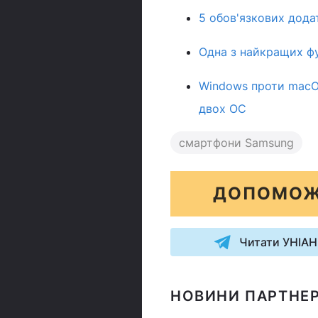
5 обов'язкових додат
Одна з найкращих фу
Windows проти macOS
двох ОС
смартфони Samsung
ДОПОМОЖ
Читати УНІАН
НОВИНИ ПАРТНЕР