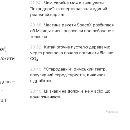
21:24
Чим Україна може знищувати
"Іскандери": експерти назвали єдиний
реальний варіант
20:58
Частина ракети SpaceX розбилася
об Місяць: вчені розповіли про побачене в
телескоп
20:52
Китай оточив пустелю деревами:
я",
через роки вона почала поглинати більше
тажити
CO₂
20:49
"Стародавній" римський театр,
популярний серед туристів, виявився
підробкою
день –
D-
20:45
Ці знаки на долоні є не у всіх: що
вони означають
ції
Реклама