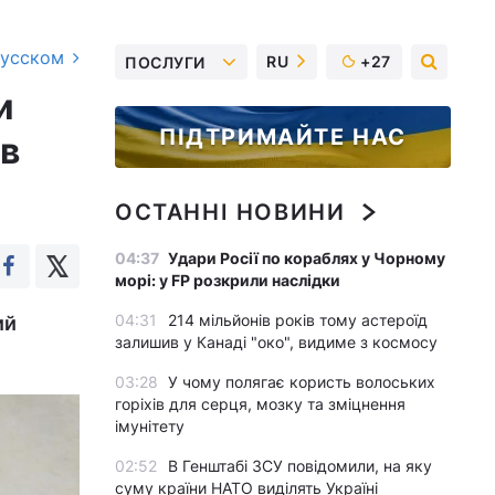
русском
RU
+27
ПОСЛУГИ
и
ПІДТРИМАЙТЕ НАС
в
ОСТАННІ НОВИНИ
04:37
Удари Росії по кораблях у Чорному
морі: у FP розкрили наслідки
04:31
214 мільйонів років тому астероїд
ий
залишив у Канаді "око", видиме з космосу
03:28
У чому полягає користь волоських
горіхів для серця, мозку та зміцнення
імунітету
02:52
В Генштабі ЗСУ повідомили, на яку
суму країни НАТО виділять Україні