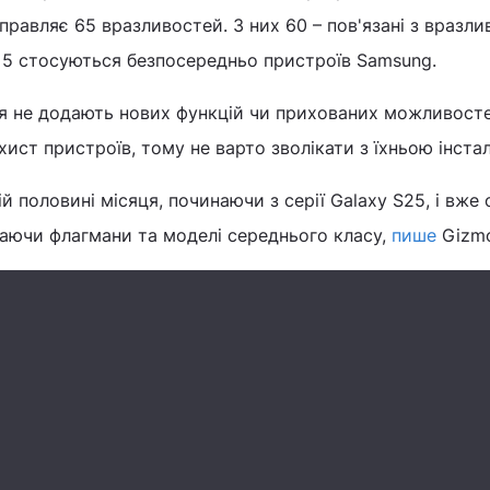
иправляє 65 вразливостей. З них 60 – пов'язані з вразл
а 5 стосуються безпосередньо пристроїв Samsung.
ня не додають нових функцій чи прихованих можливосте
ист пристроїв, тому не варто зволікати з їхньою інста
й половині місяця, починаючи з серії Galaxy S25, і вже
чаючи флагмани та моделі середнього класу,
пише
Gizmo