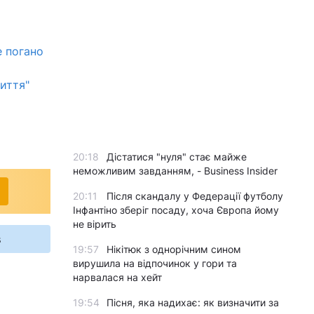
е погано
иття"
20:18
Дістатися "нуля" стає майже
неможливим завданням, - Business Insider
20:11
Після скандалу у Федерації футболу
Інфантіно зберіг посаду, хоча Європа йому
не вірить
s
19:57
Нікітюк з однорічним сином
вирушила на відпочинок у гори та
нарвалася на хейт
19:54
Пісня, яка надихає: як визначити за