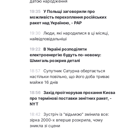
датою народження
19:35
У Польщі заговорили про
можливість перехоплення російських
ракет над Україною, - PAP
19:30
Люди, які народилися в ці місяці,
найвідповідальніші
19:22
В Україні розподіляти
електроенергію будуть по-новому:
Шмигаль розкрив деталі
18:57
Супутник Сатурна обертається
настільки повільно, що його доба триває
майже 16 днів
18:56
Захід проігнорував прохання Києва
про термінові поставки зенітних ракет, -
NYT
18:42
Зустріч із "відьмою" змінила все:
зірка 2000-х вперше розкрила, чому
зникла зі сцени