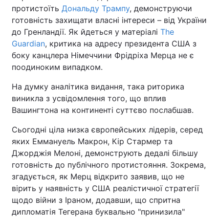
протистоїть
Дональду Трампу
, демонструючи
готовність захищати власні інтереси – від України
до Гренландії. Як йдеться у матеріалі
The
Guardian
, критика на адресу президента США з
боку канцлера Німеччини Фрідріха Мерца не є
поодиноким випадком.
На думку аналітика видання, така риторика
виникла з усвідомлення того, що вплив
Вашингтона на континенті суттєво послабшав.
Сьогодні ціла низка європейських лідерів, серед
яких Еммануель Макрон, Кір Стармер та
Джорджія Мелоні, демонструють дедалі більшу
готовність до публічного протистояння. Зокрема,
згадується, як Мерц відкрито заявив, що не
вірить у наявність у США реалістичної стратегії
щодо війни з Іраном, додавши, що спритна
дипломатія Тегерана буквально "принизила"