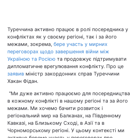
Головна
Війна
Туреччина активно працює в ролі посередника у
конфліктах як у своєму регіоні, так і за його
Україна
Політика
межами, зокрема,
бере участь у мирних
переговорах щодо завершення війни між
Економіка
Світ
Україною та Росією
та продовжує підтримувати
дипломатичне врегулювання конфлікту. Про це
Спорт
Наука
заявив
міністр закордонних справ Туреччини
Хакан Фідан.
Техно і зв'язок
Лайт
"Ми дуже активно працюємо для посередництва
Зброя
Інциденти
в кожному конфлікті в нашому регіоні та за його
межами. Ми хочемо бачити розвиток і
Здоров'я
Туризм
регіональний мир на Балканах, на Південному
Цікавинки
Погода
Кавказі, на Близькому Сході, в Азії та в
Чорноморському регіоні. У цьому контексті ми
Екологія
Регіони
активно беремо участь у переговорах про