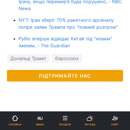
Ірану, якщо перемир’я буде порушено, - NBC
News
NYT: Іран зберіг 70% ракетного арсеналу
попри заяви Трампа про "повний розгром"
Рубіо вперше відвідає Китай під "новим"
іменем, - The Guardian
Дональд Трамп
Євросоюз
ПІДТРИМАЙТЕ НАС
RU
МОВА
ГОЛОВНА
РОЗДІЛИ
ПОГОДА
ЛАЙТ