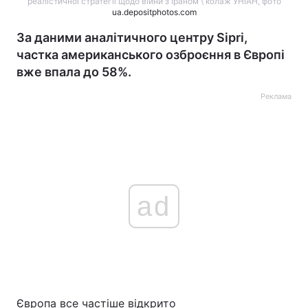
реалістичної стратегії щодо війни з Іраном \ колаж УНІАН, фото
ua.depositphotos.com
За даними аналітичного центру Sipri,
частка американського озброєння в Європі
вже впала до 58%.
Реклама
ad
Європа все частіше відкрито