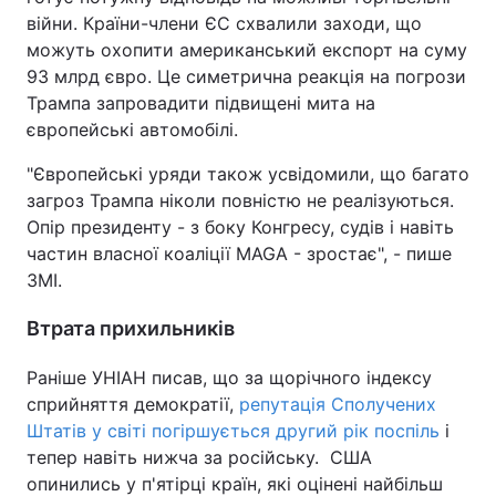
війни. Країни-члени ЄС схвалили заходи, що
можуть охопити американський експорт на суму
93 млрд євро. Це симетрична реакція на погрози
Трампа запровадити підвищені мита на
європейські автомобілі.
"Європейські уряди також усвідомили, що багато
загроз Трампа ніколи повністю не реалізуються.
Опір президенту - з боку Конгресу, судів і навіть
частин власної коаліції MAGA - зростає", - пише
ЗМІ.
Втрата прихильників
Раніше УНІАН писав, що за щорічного індексу
сприйняття демократії,
репутація Сполучених
Штатів у світі погіршується другий рік поспіль
і
тепер навіть нижча за російську. США
опинились у п'ятірці країн, які оцінені найбільш