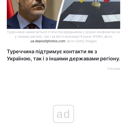
Туреччина намагається стати посередником у різних конфликтах як
у своєму регіоні, так і за його межами/ Колаж УНІАН, фото
ua.depositphotos.com
, фото Getty Images
Туреччина підтримує контакти як з
Україною, так і з іншими державами регіону.
Реклама
ad