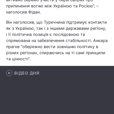
припинення вогню між Україною та Росією", –
Лонгріди
наголосив Фідан.
Він наголосив, що Туреччина підтримує контакти
Відео з Youtube
Статті
як з Україною, так і з іншими державами регіону,
і її політична позиція є послідовною та
Інтерв'ю
Думки
спрямована на забезпечення стабільності. Анкара
прагне "обережно вести зовнішню політику в
Архів
Вакансії
різних регіонах, спираючись на ті самі принципи
Контакти
та цінності".
Послуги
ВІДЕО ДНЯ