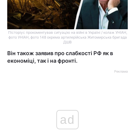
Пісторіус прокоментував ситуацію на війні в Україні / колаж УНІАН,
фото УНІАН, фото 148 окрема артилерійська Житомирська бригада
ДШВ
Він також заявив про слабкості РФ як в
економіці, так і на фронті.
Реклама
ad