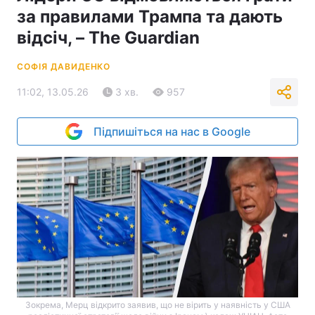
за правилами Трампа та дають
відсіч, – The Guardian
СОФІЯ ДАВИДЕНКО
11:02, 13.05.26
3 хв.
957
Підпишіться на нас в Google
Зокрема, Мерц відкрито заявив, що не вірить у наявність у США