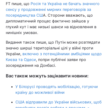
FT пише, що
Росія та Україна не бачать значного
сенсу у продовженні мирних переговорів за
посередництва СШ
А. Сторони вважають, що
дипломатичний процес фактично зайшов у
глухий кут і має низькі шанси на відновлення в
нинішніх умовах.
Видання також пише, що Путін може розглядати
значно ширші територіальні цілі у війні проти
України,
включно з потенційними амбіціями щодо
Києва та Одеси
, попри публічні заяви про
зосередження на Донбасі.
Вас також можуть зацікавити новини:
У Білорусі проводять мобілізацію, готуючи
країну до можливої війни
США відправили до України військових, щоб
перейняти досвід роботи з дронами, -