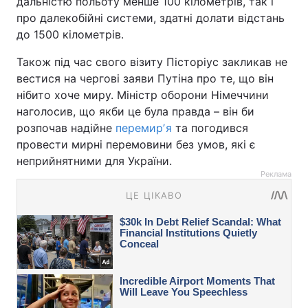
дальністю польоту менше 100 кілометрів, так і
про далекобійні системи, здатні долати відстань
до 1500 кілометрів.
Також під час свого візиту Пісторіус закликав не
вестися на чергові заяви Путіна про те, що він
нібито хоче миру. Міністр оборони Німеччини
наголосив, що якби це була правда – він би
розпочав надійне
перемирʼя
та погодився
провести мирні перемовини без умов, які є
неприйнятними для України.
Реклама