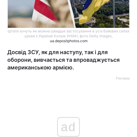
Штати хочуть як можна швидше застосування в усіх бойових силах
уроки з України\ Колаж УНІАН, фото Getty Images,
ua.depositphotos.com
Досвід ЗСУ, як для наступу, так і для
оборони, вивчається та впроваджується
американською армією.
Реклама
ad