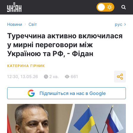
›
Новини
Світ
рус
Туреччина активно включилася
у мирні переговори між
Україною та РФ, - Фідан
КАТЕРИНА ГІРНИК
12:30, 13.05.26
2 хв.
661
Підпишіться на нас в Google