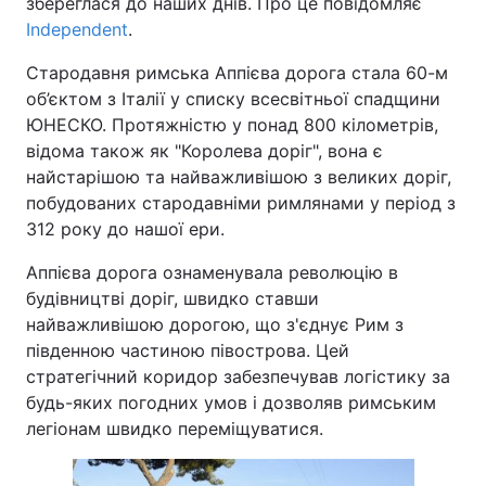
збереглася до наших днів. Про це повідомляє
Independent
.
Стародавня римська Аппієва дорога стала 60-м
об’єктом з Італії у списку всесвітньої спадщини
ЮНЕСКО. Протяжністю у понад 800 кілометрів,
відома також як "Королева доріг", вона є
найстарішою та найважливішою з великих доріг,
побудованих стародавніми римлянами у період з
312 року до нашої ери.
Аппієва дорога ознаменувала революцію в
будівництві доріг, швидко ставши
найважливішою дорогою, що з'єднує Рим з
південною частиною півострова. Цей
стратегічний коридор забезпечував логістику за
будь-яких погодних умов і дозволяв римським
легіонам швидко переміщуватися.