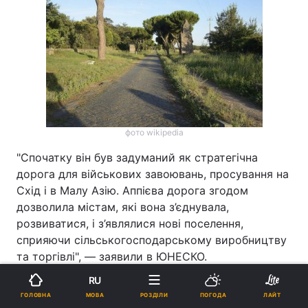
фото wikipedia
"Спочатку він був задуманий як стратегічна
дорога для військових завоювань, просування на
Схід і в Малу Азію. Аппієва дорога згодом
дозволила містам, які вона з’єднувала,
розвиватися, і з’являлися нові поселення,
сприяючи сільськогосподарському виробництву
та торгівлі", — заявили в ЮНЕСКО.
RU
Сьогодні ця дорога, що складається з 22 частин,
МОВА
ГОЛОВНА
РОЗДІЛИ
ПОГОДА
ЛАЙТ
являє собою ансамбль інженерних споруд, який