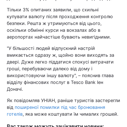
Тільки 3% опитаних заявили, що схильні
купувати валюту після проходження контролю
безпеки. Решта ж утримуються від цього,
оскільки обмінні курси на вокзалах або в
аеропортах найчастіше бувають невигідними.
"У більшості людей відпускний настрій
вмикається одразу ж, щойно вони виходять за
двері. Дуже легко піддатися спокусі витрачати
гроші, перебуваючи далеко від дому і
використовуючи іншу валюту", – пояснив глава
відділу фінансових послуг в Tesco Bank Іен
Доначі.
Як повідомляв УНІАН, раніше туристів застерегли
від
поширеної помилки під час бронювання
готелів
, яка може коштувати їм чималих грошей.
Вас також можуть зацікавити новини: