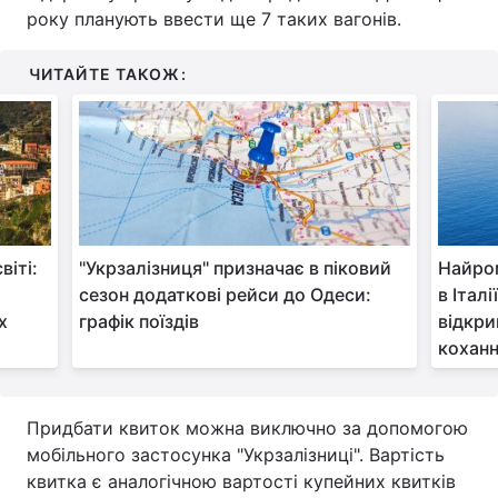
року планують ввести ще 7 таких вагонів.
Тема оформлення
ЧИТАЙТЕ ТАКОЖ:
іті:
"Укрзалізниця" призначає в піковий
Найром
сезон додаткові рейси до Одеси:
в Італі
х
графік поїздів
відкри
коханн
Придбати квиток можна виключно за допомогою
мобільного застосунка "Укрзалізниці". Вартість
квитка є аналогічною вартості купейних квитків