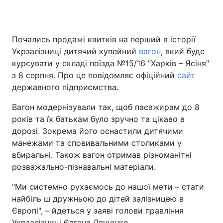
Почались продажі квитків на перший в історії
Головна
Війна
Укрзалізниці дитячий купейний
вагон
, який буде
курсувати у складі поїзда №15/16 "‎Харків – Ясіня"‎
Україна
Політика
з 8 серпня. Про це повідомляє офіційний
сайт
державного підприємства.
Економіка
Світ
Вагон модернізували так, щоб пасажирам до 8
Спорт
Наука
років та їх батькам було зручно та цікаво в
дорозі. Зокрема його оснастили дитячими
Техно і зв'язок
Лайт
манежами та сповивальними столиками у
Зброя
Інциденти
вбиральні. Також вагон отримав різноманітні
розважально-пізнавальні матеріали.
Здоров'я
Туризм
"Ми системно рухаємось до нашої мети – стати
Цікавинки
Погода
найбіль ш дружньою до дітей залізницею в
Європі", – йдеться у заяві голови правління
Екологія
Регіони
Укрзалізниці Євгена Лященко.