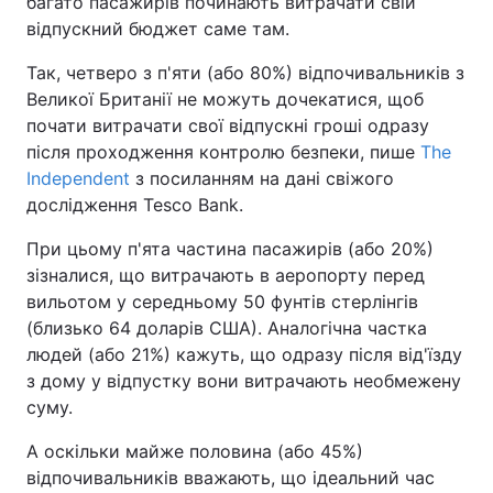
багато пасажирів починають витрачати свій
відпускний бюджет саме там.
Так, четверо з п'яти (або 80%) відпочивальників з
Великої Британії не можуть дочекатися, щоб
почати витрачати свої відпускні гроші одразу
після проходження контролю безпеки, пише
The
Independent
з посиланням на дані свіжого
дослідження Tesco Bank.
При цьому п'ята частина пасажирів (або 20%)
зізналися, що витрачають в аеропорту перед
вильотом у середньому 50 фунтів стерлінгів
(близько 64 доларів США). Аналогічна частка
людей (або 21%) кажуть, що одразу після від'їзду
з дому у відпустку вони витрачають необмежену
суму.
А оскільки майже половина (або 45%)
відпочивальників вважають, що ідеальний час