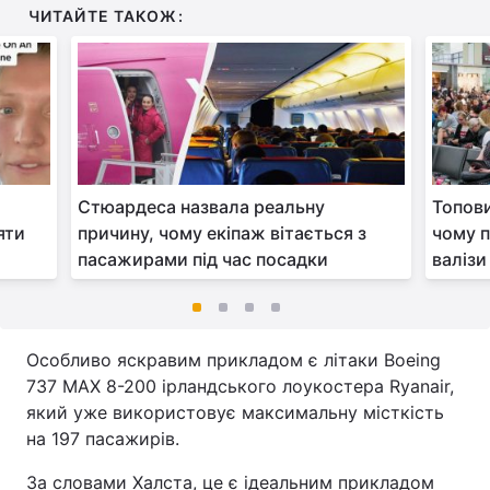
ЧИТАЙТЕ ТАКОЖ:
Стюардеса назвала реальну
Топови
яти
причину, чому екіпаж вітається з
чому 
пасажирами під час посадки
валізи
Особливо яскравим прикладом є літаки Boeing
737 MAX 8-200 ірландського лоукостера Ryanair,
який уже використовує максимальну місткість
на 197 пасажирів.
За словами Халста, це є ідеальним прикладом