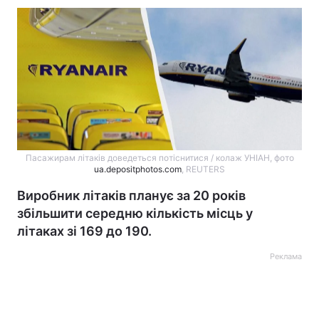
Пасажирам літаків доведеться потіснитися / колаж УНІАН, фото
ua.depositphotos.com
, REUTERS
Виробник літаків планує за 20 років
збільшити середню кількість місць у
літаках зі 169 до 190.
Реклама