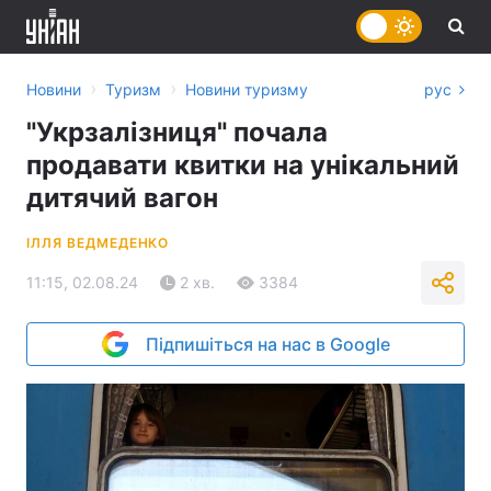
›
›
Новини
Туризм
Новини туризму
рус
"Укрзалізниця" почала
продавати квитки на унікальний
дитячий вагон
ІЛЛЯ ВЕДМЕДЕНКО
11:15, 02.08.24
2 хв.
3384
Підпишіться на нас в Google