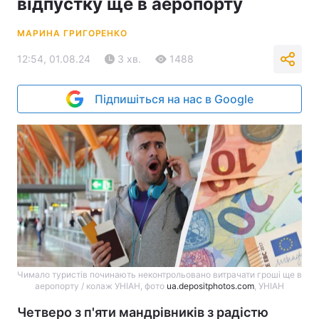
відпустку ще в аеропорту
МАРИНА ГРИГОРЕНКО
12:54, 01.08.24
3 хв.
1488
Підпишіться на нас в Google
Чимало туристів починають неконтрольовано витрачати гроші ще в
аеропорту / колаж УНІАН, фото
ua.depositphotos.com
, УНІАН
Четверо з п'яти мандрівників з радістю