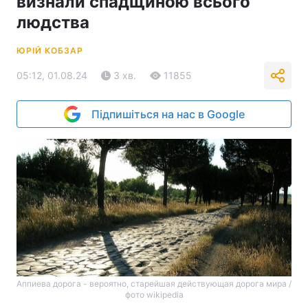
визнали спадщиною всього
людства
ЮРІЙ КОБЗАР
05:12, 01.08.24
3 хв.
11855
Підпишіться на нас в Google
Аппиева дорога - вероятно, старейшая действующая дорога мира /
фото wikipedia