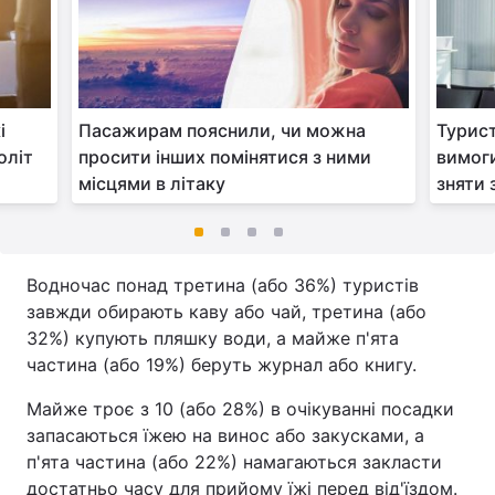
і
Пасажирам пояснили, чи можна
Турист
оліт
просити інших помінятися з ними
вимоги
місцями в літаку
зняти 
Водночас понад третина (або 36%) туристів
завжди обирають каву або чай, третина (або
32%) купують пляшку води, а майже п'ята
частина (або 19%) беруть журнал або книгу.
Майже троє з 10 (або 28%) в очікуванні посадки
запасаються їжею на винос або закусками, а
п'ята частина (або 22%) намагаються закласти
достатньо часу для прийому їжі перед від'їздом.