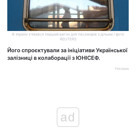
В Україні з'явився перший вагон для пасажирів з дільми / фото
REUTERS
Його спроєктували за ініціативи Української
залізниці в колаборації з ЮНІСЕФ.
Реклама
ad