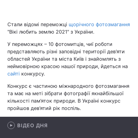
Стали відомі переможці
щорічного фотозмагання
Головна
Війна
"Вікі любить землю 2021" з України.
Україна
Політика
У переможцях – 10 фотомитців, чиї роботи
представляють різні заповідні території дев’яти
Економіка
Світ
областей України та міста Київ і знайомлять з
неймовірною красою нашої природи, йдеться на
Спорт
Наука
сайті
конкурсу.
Техно і зв'язок
Лайт
Конкурс є частиною міжнародного фотозмагання
та має на меті зібрати фотографії якнайбільшої
Зброя
Інциденти
кількості пам’яток природи. В Україні конкурс
пройшов дев’ятий рік поспіль.
Здоров'я
Туризм
Цікавинки
Погода
ВІДЕО ДНЯ
Екологія
Регіони