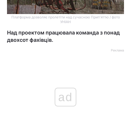
Платформа дозволяє пролетіти над сучасною Прип'яттю / фото
УНІАН
Над проектом працювала команда з понад
двохсот фахівців.
Реклама
ad