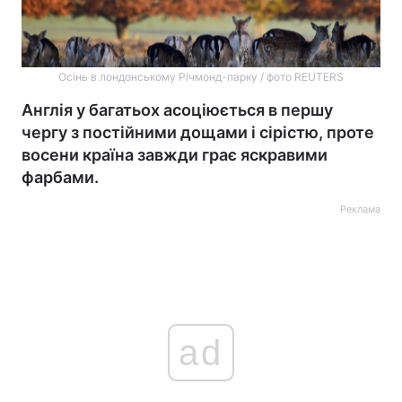
Осінь в лондонському Річмонд-парку / фото REUTERS
Англія у багатьох асоціюється в першу
чергу з постійними дощами і сірістю, проте
восени країна завжди грає яскравими
фарбами.
Реклама
ad