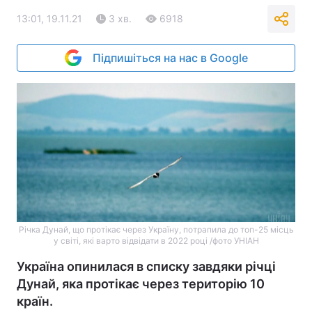
13:01, 19.11.21
3 хв.
6918
Підпишіться на нас в Google
Річка Дунай, що протікає через Україну, потрапила до топ-25 місць
у світі, які варто відвідати в 2022 році /фото УНІАН
Україна опинилася в списку завдяки річці
Дунай, яка протікає через територію 10
країн.