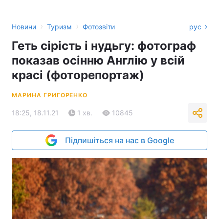
›
›
Новини
Туризм
Фотозвіти
рус
Геть сірість і нудьгу: фотограф
показав осінню Англію у всій
красі (фоторепортаж)
МАРИНА ГРИГОРЕНКО
18:25, 18.11.21
1 хв.
10845
Підпишіться на нас в Google