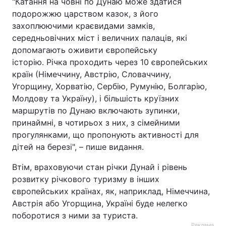
"Катання на човні по Дунаю може здатися
подорожжю царством казок, з його
захоплюючими краєвидами замків,
середньовічних міст і величних палаців, які
допомагають оживити європейську
історію. Річка проходить через 10 європейських
країн (Німеччину, Австрію, Словаччину,
Угорщину, Хорватію, Сербію, Румунію, Болгарію,
Молдову та Україну), і більшість круїзних
маршрутів по Дунаю включають зупинки,
принаймні, в чотирьох з них, з сімейними
прогулянками, що пропонують активності для
дітей на березі", – пише видання.
Втім, враховуючи стан річки Дунай і рівень
розвитку річкового туризму в інших
європейських країнах, як, наприклад, Німеччина,
Австрія або Угорщина, Україні буде нелегко
поборотися з ними за туриста.
Реклама