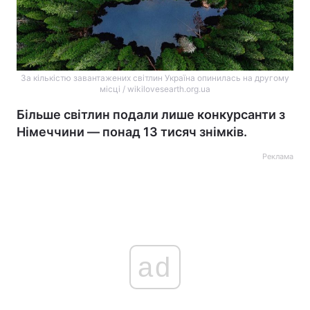
За кількістю завантажених світлин Україна опинилась на другому
місці / wikilovesearth.org.ua
Більше світлин подали лише конкурсанти з
Німеччини — понад 13 тисяч знімків.
Реклама
ad