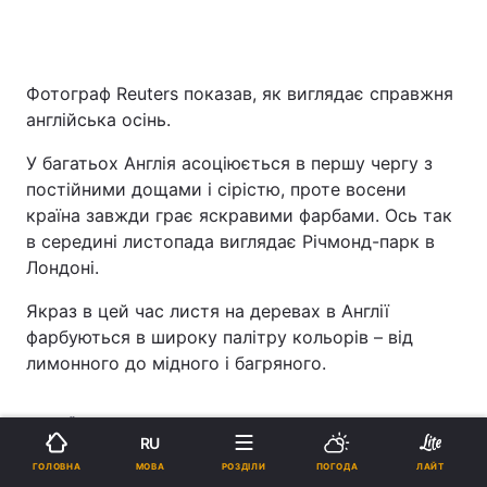
Фотограф Reuters показав, як виглядає справжня
англійська осінь.
У багатьох Англія асоціюється в першу чергу з
постійними дощами і сірістю, проте восени
країна завжди грає яскравими фарбами. Ось так
в середині листопада виглядає Річмонд-парк в
Лондоні.
Якраз в цей час листя на деревах в Англії
фарбуються в широку палітру кольорів – від
лимонного до мідного і багряного.
ЧИТАЙТЕ ТАКОЖ
RU
Багряна пора: фотограф
МОВА
ГОЛОВНА
РОЗДІЛИ
ПОГОДА
ЛАЙТ