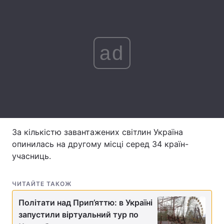
Лонгріди
ad
Відео з Youtube
Статті
Інтерв'ю
Думки
Архів
Вакансії
Контакти
За кількістю завантажених світлин Україна
Послуги
опинилась на другому місці серед 34 країн-
учасниць.
ЧИТАЙТЕ ТАКОЖ
Політати над Прип’яттю: в Україні
запустили віртуальний тур по