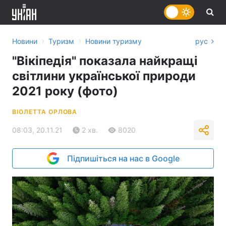
›
›
Новини
Туризм
Новини туризму
рус
"Вікіпедія" показала найкращі
світлини української природи
2021 року (фото)
ВІОЛЕТТА ОРЛОВА
08:03, 20.11.21
2 хв.
8020
Підпишіться на нас в Google