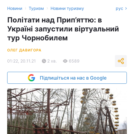
›
›
Новини
Туризм
Новини туризму
рус
Політати над Прип’яттю: в
Україні запустили віртуальний
тур Чорнобилем
ОЛЕГ ДАВИГОРА
01:22, 20.11.21
2 хв.
6589
Підпишіться на нас в Google