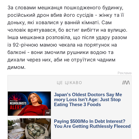
За словами мешканця пошкодженого будинку,
російський дрон вбив його сусідів - жінку та її
доньку, які ховалися у ванній кімнаті. Сам
чоловік врятувався, бо встиг вибігти на вулицю.
Інша мешканка розповіла, що після удару разом
із 92-річною мамою чекала на порятунок на
балконі - вони змочили рушники водою та
дихали через них, аби не отруїтися чадним
димом.
Реклама