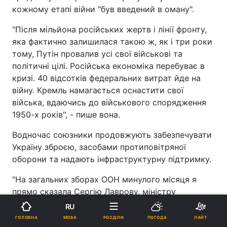
кожному етапі війни "був введений в оману".
"Після мільйона російських жертв і лінії фронту,
яка фактично залишилася такою ж, як і три роки
тому, Путін провалив усі свої військові та
політичні цілі. Російська економіка перебуває в
кризі. 40 відсотків федеральних витрат йде на
війну. Кремль намагається оснастити свої
війська, вдаючись до військового спорядження
1950-х років", - пише вона.
Водночас союзники продовжують забезпечувати
Україну зброєю, засобами протиповітряної
оборони та надають інфраструктурну підтримку.
"На загальних зборах ООН минулого місяця я
прямо сказала Сергію Лаврову, міністру
закордонних справ Росії, що "ми будемо націлені
RU
на вашу хвору економіку, ваші доходи від нафти і
МОВА
ГОЛОВНА
РОЗДІЛИ
ПОГОДА
ЛАЙТ