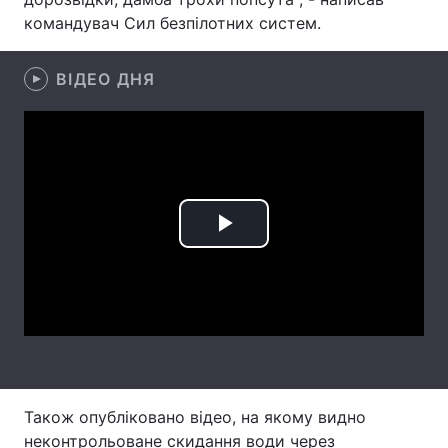
командувач Сил безпілотних систем.
Лонгріди
ВІДЕО ДНЯ
Відео з Youtube
Статті
Інтерв'ю
Думки
Архів
Вакансії
Контакти
Play
Послуги
Video
Також опубліковано відео, на якому видно
неконтрольоване скидання води через