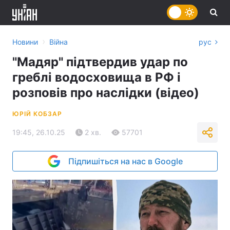
›
Новини
Війна
рус
"Мадяр" підтвердив удар по
греблі водосховища в РФ і
розповів про наслідки (відео)
ЮРІЙ КОБЗАР
19:45, 26.10.25
2 хв.
57701
Підпишіться на нас в Google