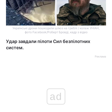
Українські дрони пошкодили шлюз на греблі / колаж УНІАН,
фото Facebook/Роберт Бровді, кадр з відео
Удар завдали пілоти Сил безпілотних
систем.
Реклама
ad