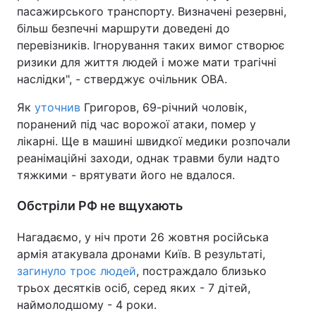
пасажирського транспорту. Визначені резервні,
більш безпечні маршрути доведені до
перевізників. Ігнорування таких вимог створює
ризики для життя людей і може мати трагічні
наслідки", - стверджує очільник ОВА.
Як
уточнив
Григоров, 69-річний чоловік,
поранений під час ворожої атаки, помер у
лікарні. Ще в машині швидкої медики розпочали
реанімаційні заходи, однак травми були надто
тяжкими - врятувати його не вдалося.
Обстріли РФ не вщухають
Нагадаємо, у ніч проти 26 жовтня російська
армія атакувала дронами Київ. В результаті,
загинуло троє людей
, постраждало близько
трьох десятків осіб, серед яких - 7 дітей,
наймолодшому - 4 роки.