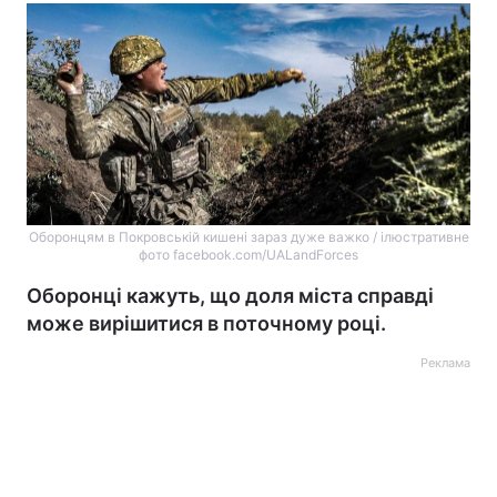
Оборонцям в Покровській кишені зараз дуже важко / ілюстративне
фото facebook.com/UALandForces
Оборонці кажуть, що доля міста справді
може вирішитися в поточному році.
Реклама