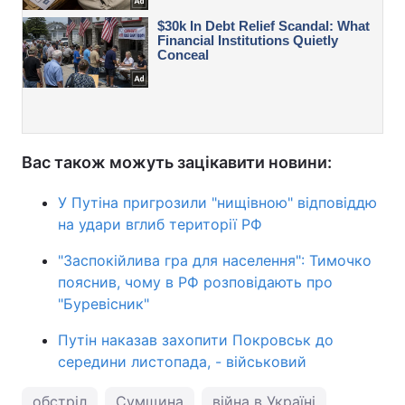
Вас також можуть зацікавити новини:
У Путіна пригрозили "нищівною" відповіддю
на удари вглиб території РФ
"Заспокійлива гра для населення": Тимочко
пояснив, чому в РФ розповідають про
"Буревісник"
Путін наказав захопити Покровськ до
середини листопада, - військовий
обстріл
Сумщина
війна в Україні