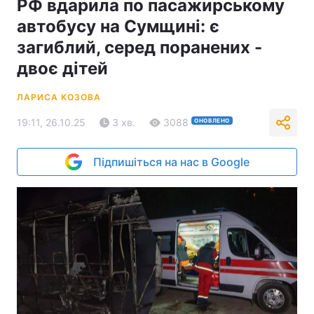
РФ вдарила по пасажирському
автобусу на Сумщині: є
загиблий, серед поранених -
двоє дітей
ЛАРИСА КОЗОВА
19:11, 26.10.25
3 хв.
3088
ОНОВЛЕНО
Підпишіться на нас в Google