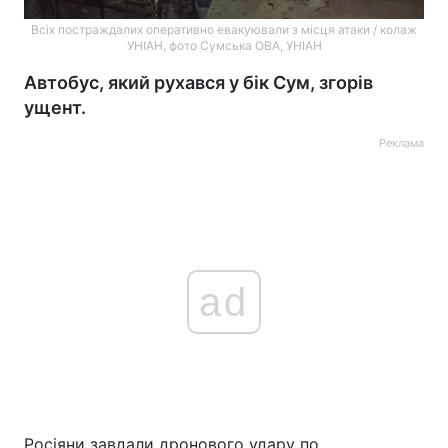
Всіх постраждалих оперативно евакуювали з місця атаки / колаж
УНІАН, фото Сумська ОВА, УНІАН
Автобус, який рухався у бік Сум, згорів
ущент.
Реклама
ad
Росіяни завдали дронового удару по