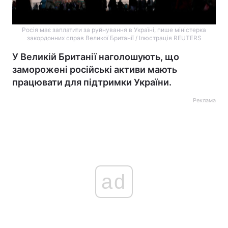
Росія має заплатити за руйнування в Україні, пише міністерка
закордонних справ Великої Британії / Ілюстрація REUTERS
У Великій Британії наголошують, що
заморожені російські активи мають
працювати для підтримки України.
Реклама
ad