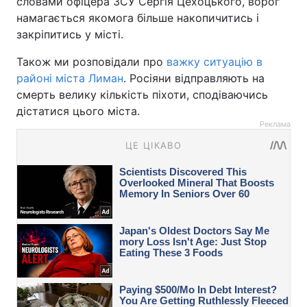
словами офіцера ЗСУ Сергія Цехоцького, ворог
намагається якомога більше накопичитись і
закріпитись у місті.
Також ми розповідали про
важку ситуацію в
районі міста Лиман
. Росіяни відправляють на
смерть велику кількість піхоти, сподіваючись
дістатися цього міста.
Реклама