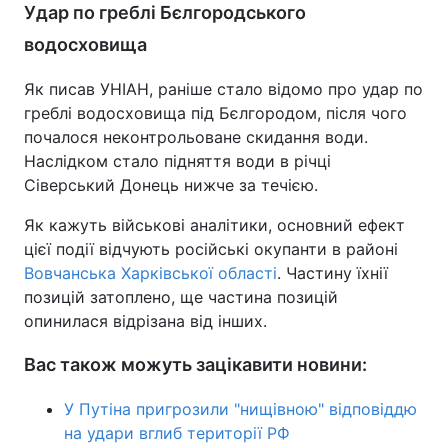
Удар по греблі Бєлгородського
водосховища
Як писав УНІАН, раніше стало відомо про удар по
греблі водосховища під Бєлгородом, після чого
почалося неконтрольоване скидання води.
Наслідком стало підняття води в річці
Сіверський Донець нижче за течією.
Як кажуть військові аналітики, основний ефект
цієї події відчують російські окупанти в районі
Вовчанська Харківської області
. Частину їхнії
позицій затоплено, ще частина позицій
опинилася відрізана від інших.
Вас також можуть зацікавити новини:
У Путіна пригрозили "нищівною" відповіддю
на удари вглиб території РФ