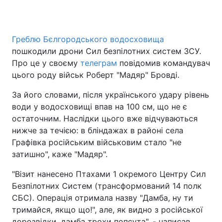
Греблю Бєлгородського водосховища
Головна
Війна
пошкодили дрони Сил безпілотних систем ЗСУ.
Про це у своєму
телеграм
повідомив командувач
Україна
Політика
цього роду військ Роберт "Мадяр" Бровді.
Економіка
Світ
За його словами, після українського удару рівень
води у водосховищі впав на 100 см, що не є
Спорт
Наука
остаточним. Наслідки цього вже відчуваються
нижче за течією: в бліндажах в районі села
Техно і зв'язок
Лайт
Графівка російським військовим стало "не
Зброя
Інциденти
затишно", каже "Мадяр".
"Візит нанесено Птахами 1 окремого Центру Сил
Здоров'я
Туризм
Безпілотних Систем (трансформований 14 полк
Цікавинки
Погода
СБС). Операція отримала назву "Дамба, ну ти
тримайся, якщо що!", але, як видно з російської
Екологія
Регіони
дорозвідки, дамба трохи попсута", - написав