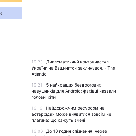
k
19:23
Дипломатичний контранаступ
України на Вашингтон захлинувся, - The
Atlantic
19:21
5 найкращих бездротових
навушників для Android: фахівці назвали
головні хіти
19:19
Найдорожчим ресурсом на
астероїдах може виявитися зовсім не
платина: що кажуть вчені
19:06
До 10 годин спізнення: через