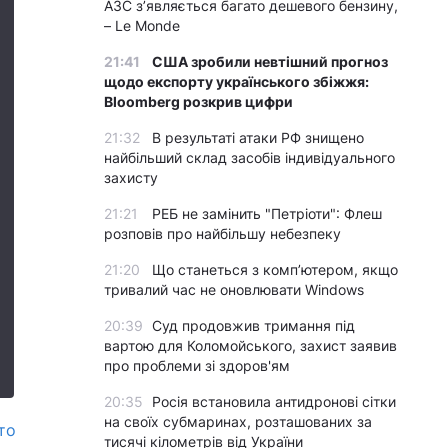
АЗС з’являється багато дешевого бензину,
– Le Monde
21:41
США зробили невтішний прогноз
щодо експорту українського збіжжя:
Bloomberg розкрив цифри
21:32
В результаті атаки РФ знищено
найбільший склад засобів індивідуального
захисту
21:21
РЕБ не замінить "Петріоти": Флеш
розповів про найбільшу небезпеку
21:20
Що станеться з комп’ютером, якщо
тривалий час не оновлювати Windows
20:39
Суд продовжив тримання під
вартою для Коломойського, захист заявив
про проблеми зі здоров'ям
20:35
Росія встановила антидронові сітки
на своїх субмаринах, розташованих за
то
тисячі кілометрів від України