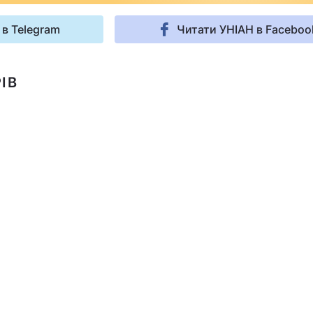
 в Telegram
Читати УНІАН в Faceboo
ІВ