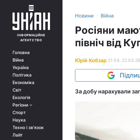
›
Новини
Війна
Росіяни мают
ІНФОРМАЦІЙНЕ
північ від Ку
АГЕНТСТВО
Головна
Юрій Кобзар
Війна
21:54, 22.03.2
Україна
Підпиш
Політика
Економіка
Світ
За добу нарахували заг
Екологія
Регіони
Спорт
Наука
Техно і зв'язок
Лайт