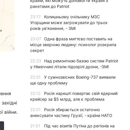
країни, які можуть допомогти Україні з
ракетами до Patriot
23:17
Колишньому очільнику МЗС
Угорщини може загрожувати до трьох
років ув'язнення, - ЗМІ
23:07
Одна фраза миттєво поставить на
місце зверхню людину: психолог розкрила
секрет
22:33
Над ремонтною базою систем Patriot
у Німеччині літали підозрілі дрони, -ЗМІ
22:31
У сумнозвісних Boeing-737 виявили
ще одну проблему
шення
22:12
Росія нарешті повертає свій ядерний
крейсер за $5 млрд, але є проблема
 західні
22:01
Росія збирається остаточно
ї війни.
анексувати частину Грузії, - країни НАТО
21:51
Під час візитів Путіна до регіонів на