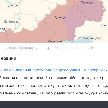
я ділянок, де просунувся ворог / мапа deepstatemap.live
і новини
ке командування поступово згортає участь у програмах
ійськових за кордоном. За словами військових, таке рі
 витрачати час на логістику, а також з огляду на те, що
уальних компетенцій щодо реалій російсько-українсько