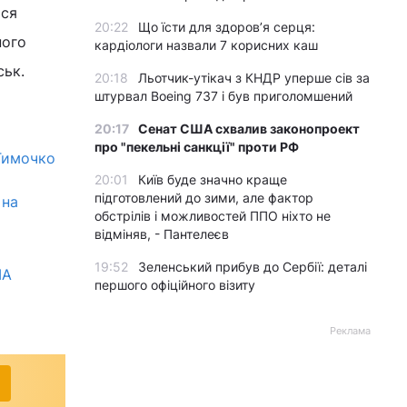
ися
20:22
Що їсти для здоров’я серця:
ного
кардіологи назвали 7 корисних каш
ськ.
20:18
Льотчик-утікач з КНДР уперше сів за
штурвал Boeing 737 і був приголомшений
20:17
Сенат США схвалив законопроект
про "пекельні санкції" проти РФ
 Тимочко
20:01
Київ буде значно краще
підготовлений до зими, але фактор
 на
обстрілів і можливостей ППО ніхто не
відміняв, - Пантелеєв
19:52
Зеленський прибув до Сербії: деталі
ША
першого офіційного візиту
Реклама