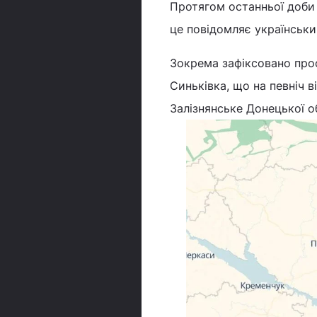
Протягом останньої доб
це повідомляє українськ
Зокрема зафіксовано просу
Синьківка, що на певніч в
Залізнянське Донецької о