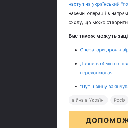
наступ на український "п
наземні операції в напря
сходу, що може створити
Вас також можуть заці
Оператори дронів зі
Дрони в обмін на інв
перехоплювачі
"Путін війну закінчу
війна в Україні
Росія
ДОПОМОЖ