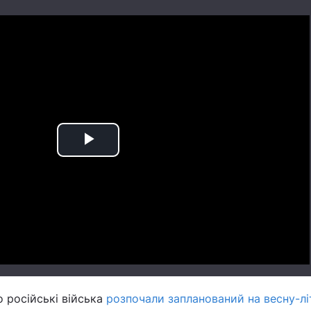
Play
Video
 російські війська
розпочали запланований на весну-лі