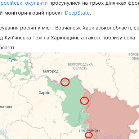
и
російські окупанти
просунулися на трьох ділянках фро
ий моніторинговий проект
DeepState
.
вання росіян у місті Вовчанськ Харківської області, се
ід Куп'янська теж на Харківщині, а також поблизу села
бласті.