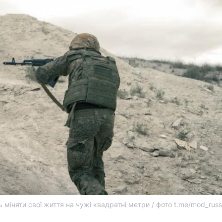
міняти свої життя на чужі квадратні метри / фото t.me/mod_russ