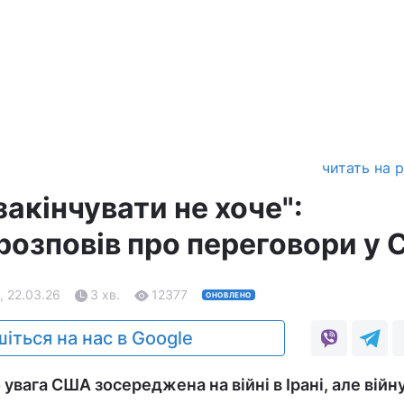
читать на 
закінчувати не хоче":
розповів про переговори у
, 22.03.26
3 хв.
12377
ОНОВЛЕНО
іться на нас в Google
увага США зосереджена на війні в Ірані, але війну