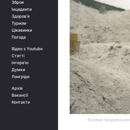
Зброя
Інциденти
Здоров'я
Туризм
Цікавинки
Погода
Відео з Youtube
Статті
Інтерв'ю
Думки
Лонгріди
Архів
Вакансії
Контакти
Росіяни продовжують 