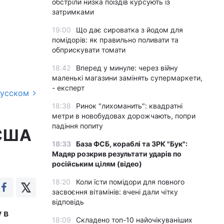
обстріли низка поїздів курсують із
затримками
19:00
Що дає сироватка з йодом для
помідорів: як правильно поливати та
обприскувати томати
18:42
Вперед у минуле: через війну
маленькі магазини замінять супермаркети,
- експерт
русском
18:38
Ринок "лихоманить": квадратні
метри в новобудовах дорожчають, попри
падіння попиту
 США
18:33
База ФСБ, кораблі та ЗРК "Бук":
Мадяр розкрив результати ударів по
російським цілям (відео)
18:20
Коли їсти помідори для повного
засвоєння вітамінів: вчені дали чітку
відповідь
 в
18:09
Складено топ-10 найочікуваніших