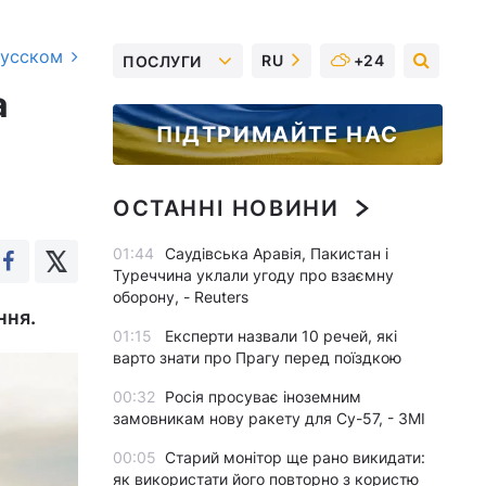
русском
RU
+24
ПОСЛУГИ
а
ПІДТРИМАЙТЕ НАС
ОСТАННІ НОВИНИ
01:44
Саудівська Аравія, Пакистан і
Туреччина уклали угоду про взаємну
оборону, - Reuters
ння.
01:15
Експерти назвали 10 речей, які
варто знати про Прагу перед поїздкою
00:32
Росія просуває іноземним
замовникам нову ракету для Су-57, - ЗМІ
00:05
Старий монітор ще рано викидати:
як використати його повторно з користю