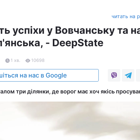
читать на 
ь успіхи у Вовчанську та н
п'янська, - DeepState
6
1 хв.
10698
іться на нас в Google
алом три ділянки, де ворог має хоч якісь просува