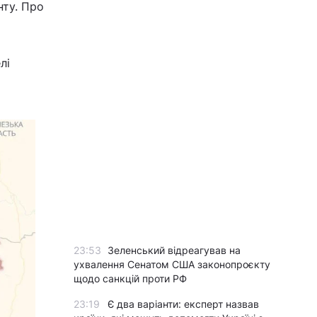
нту. Про
лі
23:53
Зеленський відреагував на
ухвалення Сенатом США законопроєкту
щодо санкцій проти РФ
23:19
Є два варіанти: експерт назвав