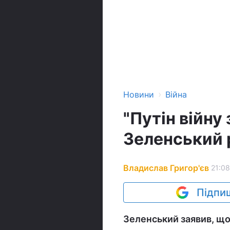
›
Новини
Війна
"Путін війну 
Зеленський 
Владислав Григор'єв
21:08
Підпиш
Зеленський заявив, що 