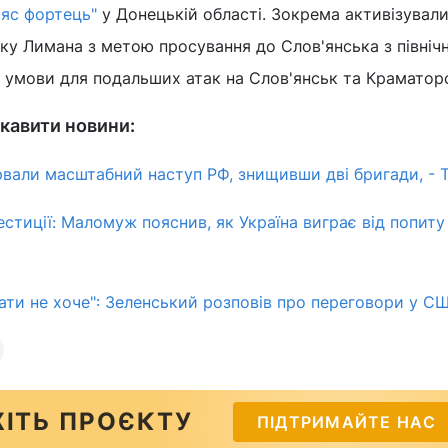
ояс фортець"
у Донецькій області. Зокрема активізувал
мку Лимана з метою просування до Слов'янська з північ
 умови для подальших атак на Слов'янськ та Краматор
кавити новини:
рвали масштабний наступ РФ, знищивши дві бригади, -
естиції: Маломуж пояснив, як Україна виграє від попиту
вати не хоче": Зеленський розповів про переговори у С
ІТЬ ПРОЄКТУ
ПІДТРИМАЙТЕ НАС