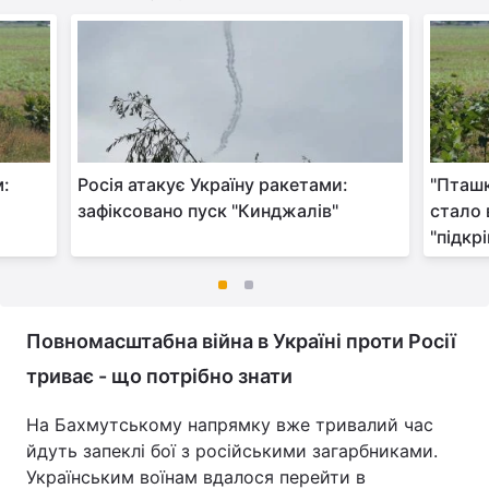
м:
Росія атакує Україну ракетами:
"Пташк
зафіксовано пуск "Кинджалів"
стало 
"підкр
Повномасштабна війна в Україні проти Росії
триває - що потрібно знати
На Бахмутському напрямку вже тривалий час
йдуть запеклі бої з російськими загарбниками.
Українським воїнам вдалося перейти в