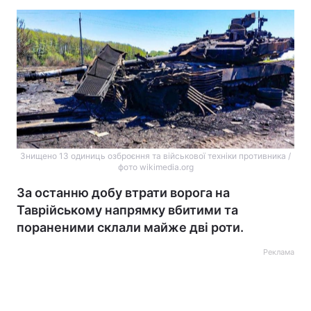
Знищено 13 одиниць озброєння та військової техніки противника /
фото wikimedia.org
За останню добу втрати ворога на
Таврійському напрямку вбитими та
пораненими склали майже дві роти.
Реклама