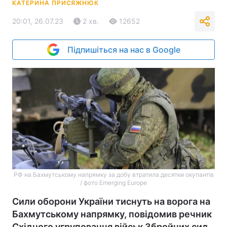
КАТЕРИНА ПРИСЯЖНЮК
20:01, 26.07.23
2 хв.
12652
Підпишіться на нас в Google
РФ на Бахмутському напрямку за добу втратила десятки окупантів
/ фото Emerging Europe
Сили оборони України тиснуть на ворога на
Бахмутському напрямку, повідомив речник
Східного угруповання військ Збройних сил