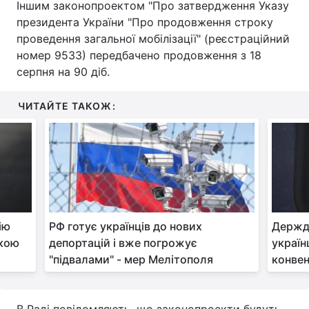
Іншим законопроектом "Про затвердження Указу
президента України "Про продовження строку
Тема оформлення
проведення загальної мобілізації" (реєстраційний
номер 9533) передбачено продовження з 18
серпня на 90 діб.
ЧИТАЙТЕ ТАКОЖ:
ію
РФ готує українців до нових
Держд
ькою
депортацій і вже погрожує
україн
"підвалами" - мер Мелітополя
конве