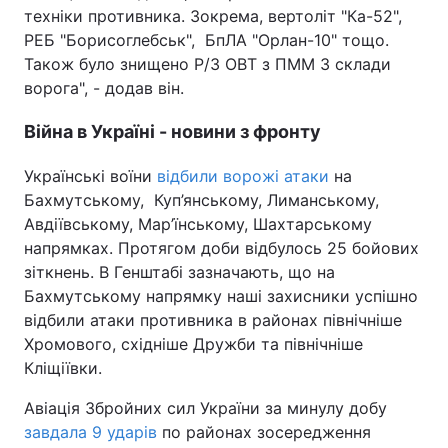
техніки противника. Зокрема, вертоліт "Ка-52",
РЕБ "Борисоглебськ", БпЛА "Орлан-10" тощо.
Також було знищено Р/З ОВТ з ПММ 3 склади
ворога", - додав він.
Війна в Україні - новини з фронту
Українські воїни
відбили ворожі атаки
на
Бахмутському, Куп’янському, Лиманському,
Авдіївському, Мар’їнському, Шахтарському
напрямках. Протягом доби відбулось 25 бойових
зіткнень. В Генштабі зазначають, що на
Бахмутському напрямку наші захисники успішно
відбили атаки противника в районах північніше
Хромового, східніше Дружби та північніше
Кліщіївки.
Авіація Збройних сил України за минулу добу
завдала 9 ударів
по районах зосередження