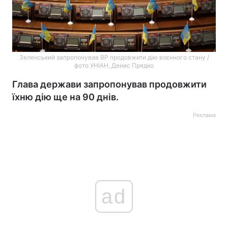
Зеленський запропонував ВР продовжити дію воєнного стану /
фото УНІАН, Денис Прядко
Глава держави запропонував продовжити
їхню дію ще на 90 днів.
Реклама
ad