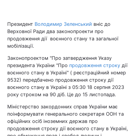
Президент
Володимир Зеленський
вніс до
Головна
Війна
Верховної Ради два законопроекти про
продовження дії воєнного стану та загальної
Україна
Політика
мобілізації.
Економіка
Світ
Законопроектом "Про затвердження Указу
президента України "Про
продовження строку
дії
Спорт
Наука
воєнного стану в Україні" ( реєстраційний номер
9532) передбачено продовження строку дії
Техно і зв'язок
Лайт
воєнного стану в Україні з 05:30 18 серпня 2023
Зброя
Інциденти
року строком на 90 діб. Це до 15 листопада.
Міністерство закордонних справ України має
Здоров'я
Туризм
поінформувати генерального секретаря ООН та
Цікавинки
Погода
офіційних осіб іноземних держав про
продовження строку дії воєнного стану в Україні,
Екологія
Регіони
про обмеження прав і свобод людини і