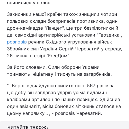
опинилися у полоні.
Захисники нашої країни також знищили чотири
польових склади боєприпасів противника, один
дрон-камікадзе "Ланцет", ще три безпілотники й
дві самохідні артилерійські установки "Гвоздика",
розповів
речник Східного угруповання військ
Збройних сил України Сергій Череватий у середу,
26 липня, в ефірі "FreeДом".
За його словами, Сили оборони України
тримають ініціативу і тиснуть на загарбників.
"...Ворог відчайдушно чинить опір. 567 разів за
цю добу він завдавав ударів усіма видами і
калібрами артилерії по наших позиціях. Здійснив
один авіаналіт, вісім бойових зіткнень сталося на
цьому напрямку...", - розповів Череватий.
ЧИТАЙТЕ ТАКОЖ: