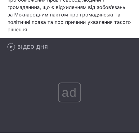
громадянина, що є відхиленням від зобов’язань
Лонгріди
за Міжнародним пактом про громадянські та
політичні права та про причини ухвалення такого
рішення.
Відео з Youtube
Статті
Інтерв'ю
Думки
ВІДЕО ДНЯ
Архів
Вакансії
Контакти
Послуги
ad