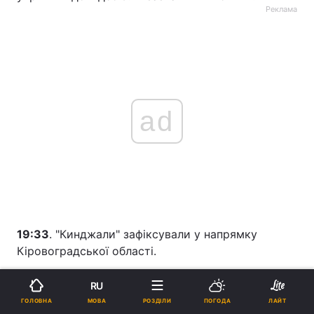
Реклама
ad
19:33
. "Кинджали" зафіксували у напрямку
Кіровоградської області.
19:31
. "Кинджали" зафіксовано у напрямку
RU
Хмельницької області.
МОВА
ГОЛОВНА
РОЗДІЛИ
ПОГОДА
ЛАЙТ