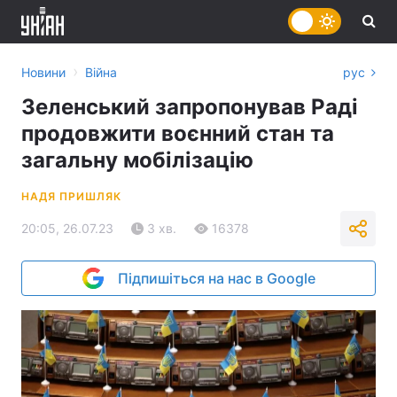
›
Новини
Війна
рус
Зеленський запропонував Раді
продовжити воєнний стан та
загальну мобілізацію
НАДЯ ПРИШЛЯК
20:05, 26.07.23
3 хв.
16378
Підпишіться на нас в Google