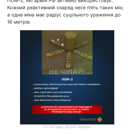
ПОМ-2, які армія РФ активно використовує.
Кожний реактивний снаряд несе п’ять таких мін,
а одна міна має радіус суцільного ураження до
16 метрів.
РСЗВ Град / ДСНС України