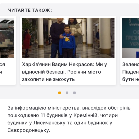
ЧИТАЙТЕ ТАКОЖ:
ся
Харків'янин Вадим Некрасов: Ми у
Зелен
и
відносній безпеці. Росіяни місто
Півден
захопити не зможуть
бути н
За інформацією міністерства, внаслідок обстрілів
пошкоджено 11 будинків у Кремінній, чотири
будинки у Лисичанську та один будинок у
Сєвєродонецьку.