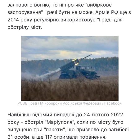
залпового вогню, то ні про яке "вибіркове
застосування" і речі бути не може. Армія РФ ще з
2014 року регулярно використовує "Град" для
обстрілу міст.
РСЗВ Град / Міноборони Російської Федерації / Facebook
Найбільш відомий випадок до 24 лютого 2022
року - обстріл "Маріуполя", коли по місту було
випущено три "пакети", що призвело до загибелі
31 особи, а ще 117 отримали поранення.