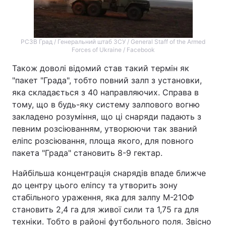
Тема оформлення
РСЗВ Град / Генеральний штаб ЗСУ / General Staff of the Armed
Forces of Ukraine / Facebook
Також доволі відомий став такий термін як
"пакет "Града", тобто повний залп з установки,
яка складається з 40 направляючих. Справа в
тому, що в будь-яку систему залпового вогню
закладено розуміння, що ці снаряди падають з
певним розсіюванням, утворюючи так званий
еліпс розсіювання, площа якого, для повного
пакета "Града" становить 8-9 гектар.
Найбільша концентрація снарядів впаде ближче
до центру цього еліпсу та утворить зону
стабільного ураження, яка для залпу М-21ОФ
становить 2,4 га для живої сили та 1,75 га для
техніки. Тобто в районі футбольного поля. Звісно