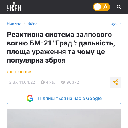
›
Новини
Війна
рус
Реактивна система залпового
вогню БМ-21 "Град": дальність,
площа ураження та чому це
популярна зброя
ОЛЕГ ОГНЄВ
13:37, 11.04.22
4 хв.
96372
Підпишіться на нас в Google