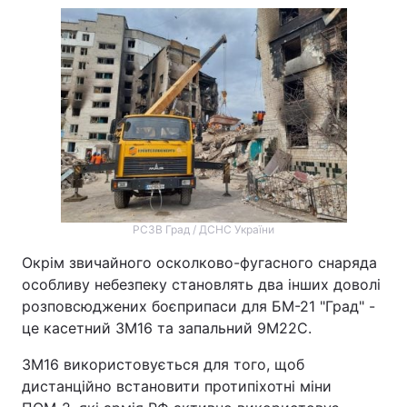
РСЗВ Град / ДСНС України
Окрім звичайного осколково-фугасного снаряда
особливу небезпеку становлять два інших доволі
розповсюджених боєприпаси для БМ-21 "Град" -
це касетний 3М16 та запальний 9М22С.
3М16 використовується для того, щоб
дистанційно встановити протипіхотні міни