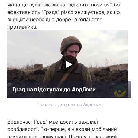
якщо це була так звана "відкрита позиція", бо
ефективність "Града" різко знижується, якщо
знищити необхідно добре "окопаного"
противника.
Град на підступах до Авдіївки
Град на підступах до Авдіївки
Водночас "Град" має досить важливі
особливості. По-перше, він вкрай мобільний
завдяки колісному шасі. По-друге, час, який