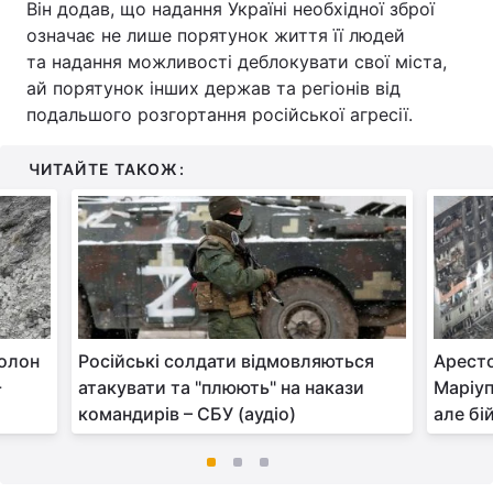
Він додав, що надання Україні необхідної зброї
означає не лише порятунок життя її людей
та надання можливості деблокувати свої міста,
ай порятунок інших держав та регіонів від
подальшого розгортання російської агресії.
ЧИТАЙТЕ ТАКОЖ:
полон
Російські солдати відмовляються
Арест
-
атакувати та "плюють" на накази
Маріуп
командирів – СБУ (аудіо)
але бі