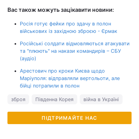
Вас також можуть зацікавити новини:
Росія готує фейки про здачу в полон
військових із західною зброєю - Єрмак
Російські солдати відмовляються атакувати
та "плюють" на накази командирів – СБУ
(аудіо)
Арестович про кроки Києва щодо
Маріуполя: відправляли вертольоти, але
бійці потрапили в полон
зброя
Південна Корея
війна в Україні
війн
ПІДТРИМАЙТЕ НАС