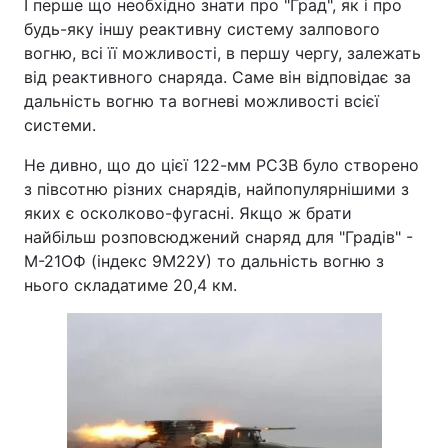
І перше що необхідно знати про "Град", як і про
будь-яку іншу реактивну систему залпового
Лонгріди
вогню, всі її можливості, в першу чергу, залежать
від реактивного снаряда. Саме він відповідає за
Відео з Youtube
Статті
дальність вогню та вогневі можливості всієї
системи.
Інтерв'ю
Думки
Не дивно, що до цієї 122-мм РСЗВ було створено
Архів
Вакансії
з півсотню різних снарядів, найпопулярнішими з
яких є осколково-фугасні. Якщо ж брати
Контакти
найбільш розповсюджений снаряд для "Градів" -
М-21ОФ (індекс 9М22У) то дальність вогню з
Послуги
нього складатиме 20,4 км.