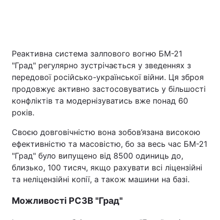
Головна
Війна
Реактивна система залпового вогню БМ-21
Україна
Політика
"Град" регулярно зустрічається у зведеннях з
передової російсько-української війни. Ця зброя
Економіка
Світ
продовжує активно застосовуватись у більшості
конфліктів та модернізуватись вже понад 60
Спорт
Наука
років.
Техно і зв'язок
Лайт
Своєю довговічністю вона зобов’язана високою
ефективністю та масовістю, бо за весь час БМ-21
Зброя
Інциденти
"Град" було випущено від 8500 одиниць до,
близько, 100 тисяч, якщо рахувати всі ліцензійні
Здоров'я
Туризм
та неліцензійні копії, а також машини на базі.
Цікавинки
Погода
Можливості РСЗВ "Град"
Екологія
Регіони