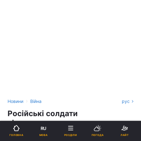
›
Новини
Війна
рус
Російські солдати
відмовляються атакувати та
RU
"плюють" на накази командирів
МОВА
ГОЛОВНА
РОЗДІЛИ
ПОГОДА
ЛАЙТ