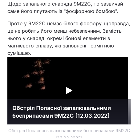
Щодо запального снаряда 9М22С, то зазвичай
саме його плутають із "фосфорною бомбою".
Проте у 9М22С немає білого фосфору, щоправда,
це не робить його менш небезпечним. Замість
нього у снаряді окремі бойові елементи з
магнієвого сплаву, які заповнені термітною
сумішшю.
Обстріл Попасної запалювальними
боєприпасами 9М22С [12.03.2022]
Обстріл Попасної запалювальними боєприпасами 9М22С
[12.03.2022]