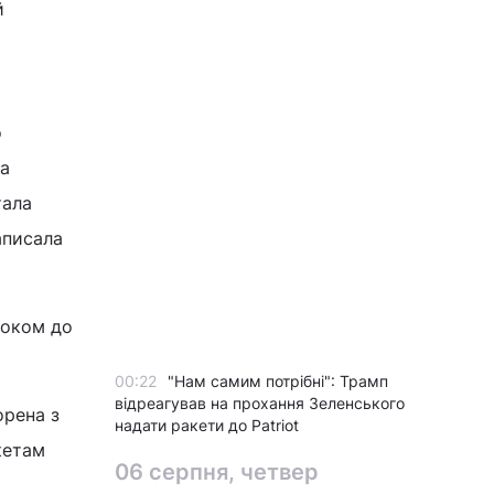
й
о
та
тала
аписала
роком до
00:22
"Нам самим потрібні": Трамп
відреагував на прохання Зеленського
орена з
надати ракети до Patriot
кетам
06 серпня, четвер