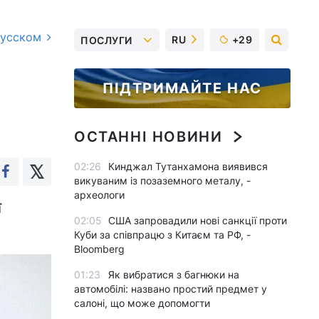
русском
RU
+29
ПОСЛУГИ
ПІДТРИМАЙТЕ НАС
ОСТАННІ НОВИНИ
02:26
Кинджал Тутанхамона виявився
викуваним із позаземного металу, -
археологи
ї
02:05
США запровадили нові санкції проти
Куби за співпрацю з Китаєм та РФ, -
Bloomberg
01:23
Як вибратися з багнюки на
автомобілі: названо простий предмет у
салоні, що може допомогти