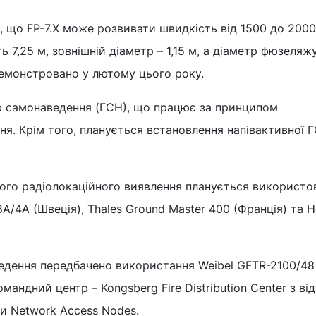
що FP-7.X може розвивати швидкість від 1500 до 2000
7,25 м, зовнішній діаметр – 1,15 м, а діаметр фюзеляжу
демонстровано у лютому цього року.
ю самонаведення (ГСН), що працює за принципом
я. Крім того, планується встановлення напівактивної Г
ього радіолокаційного виявлення планується використо
8A/4A (Швеція), Thales Ground Master 400 (Франція) та H
ведення передбачено використання Weibel GFTR-2100/48
андний центр – Kongsberg Fire Distribution Center з в
и Network Access Nodes.