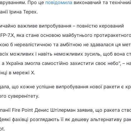
евруванням. Про це
повідомила
виконавчий та технічни
нії Ірина Терех.
ичайно важливе випробування – повністю керований
FP-7.X, яка стане основою майбутнього протиракетног
кою б нереалістичною та амбітною не здавалася ця ме
всіх можливих і навіть неможливих зусиль, щоб вона с
а Україна змогла самостійно захистити своє небо", – н
нці в мережі X.
ала, що кожне успішне випробування нової ракети є к
ого суверенітету.
панії Fire Point Денис Штілерман заявив, що ракета ств
Деякі фахівці розглядають її як дешеву альтернативу ра
ot.