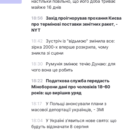
настільки повільно, що його доба триває
майже 16 днів
18:56
Захід проігнорував прохання Києва
про термінові поставки зенітних ракет, -
NYT
18:42
Зустріч із "відьмою" змінила все:
зірка 2000-х вперше розкрила, чому
зникла зі сцени
18:30
Румунія змінює течію Дунаю: для
чого вона це робить
18:22
Податкова служба передасть
Міноборони дані про чоловіків 18–60
років: що вирішив уряд
18:17
У Польщі анонсували плани з
масової депортації українців, - ЗМІ
18:04
У Україні з'явиться нове свято: що
будуть відзначати 8 серпня