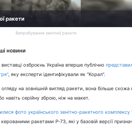
ої ракети
Випробування зенітної ракети
нші новини
 виставці озброєнь Україна вперше публічно
представи
тря"
, яку експерти ідентифікували як "Корал".
 огляду на зовнішній вигляд ракети, вона більше схожа 
о навіть серійну зброю, ніж на макет.
вилися фото українського зенітно-ракетного комплексу 
ерованими ракетами Р-73, які у базовій версії признач