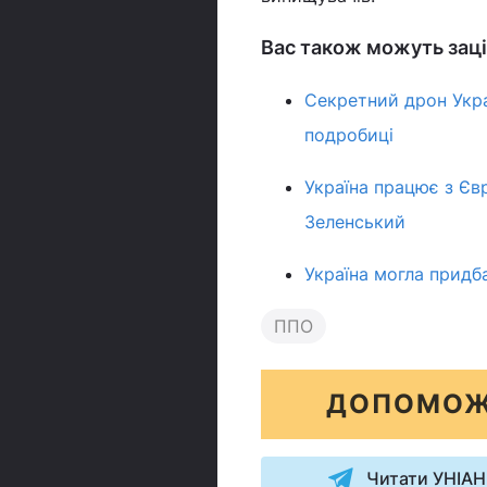
Вас також можуть заці
Секретний дрон Укра
подробиці
Україна працює з Єв
Зеленський
Україна могла придба
ППО
ДОПОМОЖ
Читати УНІАН