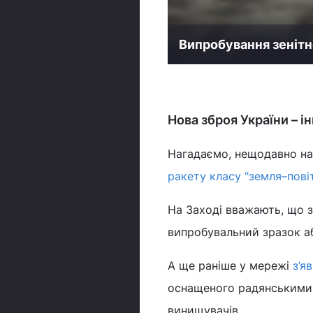
Випробування зенітн
Нова зброя України – і
Нагадаємо, нещодавно на
ракету класу "земля–пові
На Заході вважають, що з
випробувальний зразок аб
А ще раніше у мережі
з’я
оснащеного радянськими к
винищувачів.