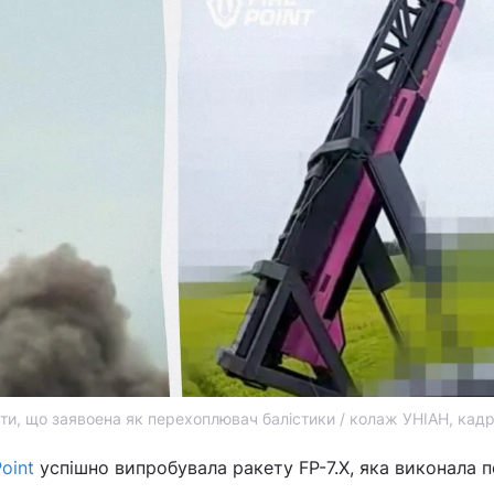
ти, що заявоена як перехоплювач балістики / колаж УНІАН, кадр
oint
успішно випробувала ракету FP-7.X, яка виконала по