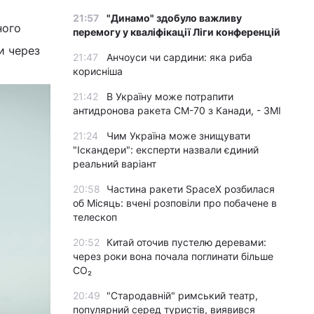
21:57
"Динамо" здобуло важливу
ного
перемогу у кваліфікації Ліги конференцій
и через
21:47
Анчоуси чи сардини: яка риба
корисніша
21:42
В Україну може потрапити
антидронова ракета CM-70 з Канади, - ЗМІ
21:24
Чим Україна може знищувати
"Іскандери": експерти назвали єдиний
реальний варіант
20:58
Частина ракети SpaceX розбилася
об Місяць: вчені розповіли про побачене в
телескоп
20:52
Китай оточив пустелю деревами:
через роки вона почала поглинати більше
CO₂
20:49
"Стародавній" римський театр,
популярний серед туристів, виявився