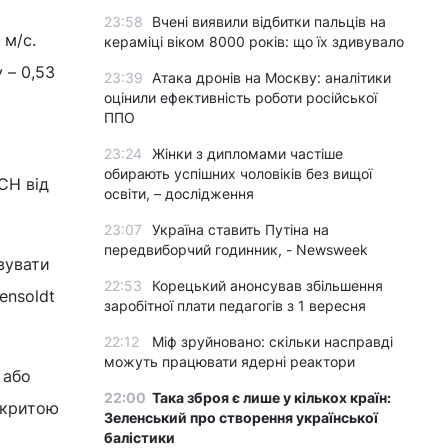
23:58
Вчені виявили відбитки пальців на
 м/с.
кераміці віком 8000 років: що їх здивувало
 – 0,53
23:39
Атака дронів на Москву: аналітики
оцінили ефективність роботи російської
ППО
23:24
Жінки з дипломами частіше
обирають успішних чоловіків без вищої
СН від
освіти, – дослідження
23:07
Україна ставить Путіна на
передвиборчий годинник, - Newsweek
вувати
22:53
Корецький анонсував збільшення
ensoldt
заробітної плати педагогів з 1 вересня
22:12
Міф зруйновано: скільки насправді
можуть працювати ядерні реактори
 або
22:00
Така зброя є лише у кількох країн:
ідкритою
Зеленський про створення української
балістики