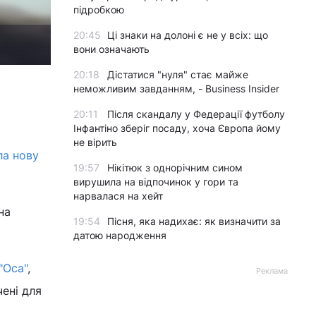
підробкою
20:45
Ці знаки на долоні є не у всіх: що
вони означають
20:18
Дістатися "нуля" стає майже
неможливим завданням, - Business Insider
20:11
Після скандалу у Федерації футболу
Інфантіно зберіг посаду, хоча Європа йому
не вірить
ла нову
19:57
Нікітюк з однорічним сином
вирушила на відпочинок у гори та
нарвалася на хейт
на
19:54
Пісня, яка надихає: як визначити за
датою народження
"Оса"
,
Реклама
ені для