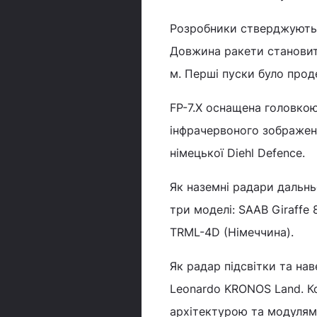
Розробники стверджують, 
Довжина ракети становить 
м. Перші пуски було про
FP-7.X оснащена головко
інфрачервоного зображенн
німецької Diehl Defence.
Як наземні радари дальн
три моделі: SAAB Giraffe 
TRML-4D (Німеччина).
Як радар підсвітки та на
Leonardo KRONOS Land. Ком
архітектурою та модулям