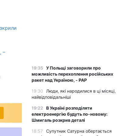
озкрили
 –
19:35
У Польщі заговорили про
можливість перехоплення російських
й
ракет над Україною, - PAP
19:30
Люди, які народилися в ці місяці,
найвідповідальніші
19:22
В Україні розподіляти
електроенергію будуть по-новому:
Шмигаль розкрив деталі
18:57
Супутник Сатурна обертається