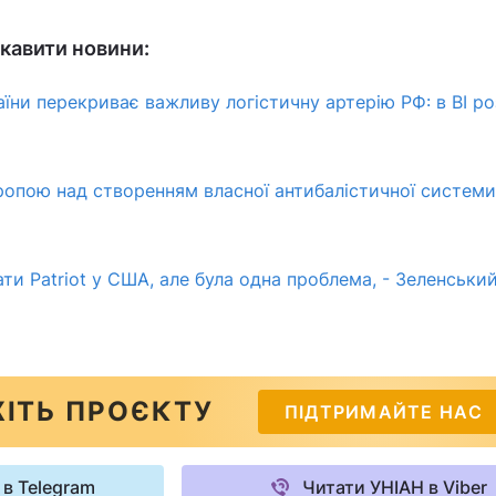
кавити новини:
їни перекриває важливу логістичну артерію РФ: в BI р
ропою над створенням власної антибалістичної системи,
ти Patriot у США, але була одна проблема, - Зеленськи
ІТЬ ПРОЄКТУ
ПІДТРИМАЙТЕ НАС
 в Telegram
Читати УНІАН в Viber