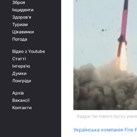
Зброя
Інциденти
Здоров'я
Туризм
Цікавинки
Погода
Відео з Youtube
Статті
Інтерв'ю
Думки
Лонгріди
Архів
Вакансії
Контакти
Кадри тестового пуску раке
Українська компанія Fire P