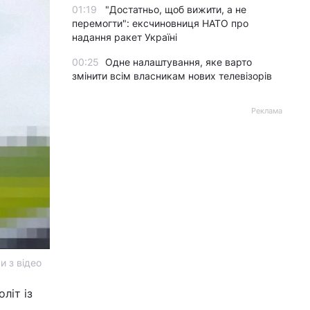
01:19
"Достатньо, щоб вижити, а не
перемогти": ексчиновниця НАТО про
надання ракет Україні
00:25
Одне налаштування, яке варто
змінити всім власникам нових телевізорів
Реклама
и з відео
літ із