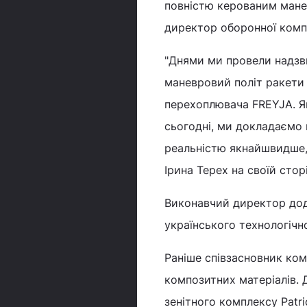
повністю керованим ман
директор оборонної компа
"Днями ми провели надзв
маневровий політ ракети 
перехоплювача FREYJA. Я
сьогодні, ми докладаємо 
реальністю якнайшвидше, 
Ірина Терех на своїй сторі
Виконавчий директор дод
українського технологічн
Раніше співзасновник ком
композитних матеріалів. 
зенітного комплексу Patri