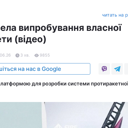
читать на 
вела випробування власної
ети (відео)
.06.26
3 хв.
9855
іться на нас в Google
 платформою для розробки системи протиракетно