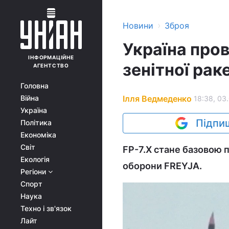
›
Новини
Зброя
Україна про
ІНФОРМАЦІЙНЕ
зенітної рак
АГЕНТСТВО
Головна
Ілля Ведмеденко
Війна
18:38, 03
Україна
Підпиш
Політика
Економіка
Світ
FP-7.X стане базовою
Екологія
оборони FREYJA.
Регіони
Спорт
Наука
Техно і зв'язок
Лайт