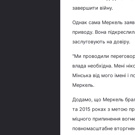
завершити війну.
Однак сама Меркель заяви
приводу. Вона підкреслила
заслуговують на довіру.
"Ми проводили переговори
влада необхідна. Мені ні
Мінська від мого імені і 
Меркель.
Додамо, що Меркель брал
та 2015 роках з метою пр
міцного припинення вогню
повномасштабне вторгненн