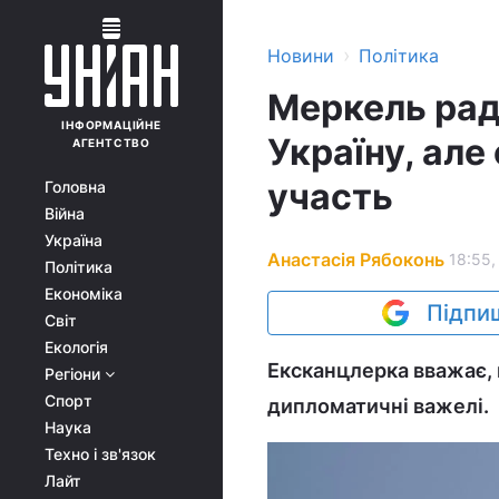
›
Новини
Політика
Меркель рад
ІНФОРМАЦІЙНЕ
Україну, але
АГЕНТСТВО
участь
Головна
Війна
Україна
Анастасія Рябоконь
18:55,
Політика
Економіка
Підпиш
Світ
Екологія
Ексканцлерка вважає,
Регіони
Спорт
дипломатичні важелі.
Наука
Техно і зв'язок
Лайт