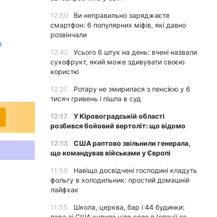
12:50
Ви неправильно заряджаєте
смартфон: 6 популярних міфів, які давно
розвінчали
з
12:42
Усього 6 штук на день: вчені назвали
сухофрукт, який може здивувати своєю
користю
12:27
Ротару не змирилася з пенсією у 6
тисяч гривень і пішла в суд
12:17
У Кіровоградській області
розбився бойовий вертоліт: що відомо
12:13
США раптово звільнили генерала,
що командував військами у Європі
11:59
Навіщо досвідчені господині кладуть
фольгу в холодильник: простий домашній
лайфхак
11:55
Школа, церква, бар і 44 будинки:
пара зі США купила ціле село в Іспанії за