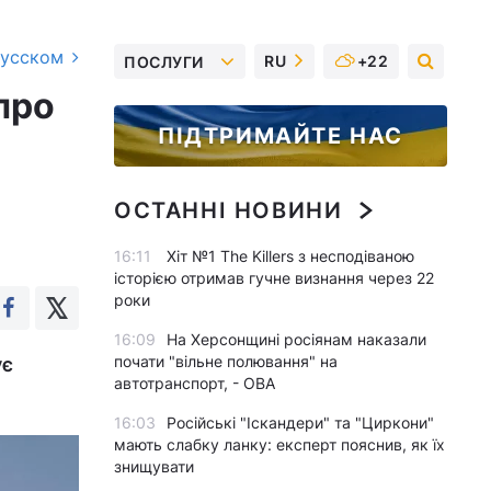
русском
RU
+22
ПОСЛУГИ
про
ПІДТРИМАЙТЕ НАС
ОСТАННІ НОВИНИ
16:11
Хіт №1 The Killers з несподіваною
історією отримав гучне визнання через 22
роки
16:09
На Херсонщині росіянам наказали
почати "вільне полювання" на
ує
автотранспорт, - ОВА
16:03
Російські "Іскандери" та "Циркони"
мають слабку ланку: експерт пояснив, як їх
знищувати