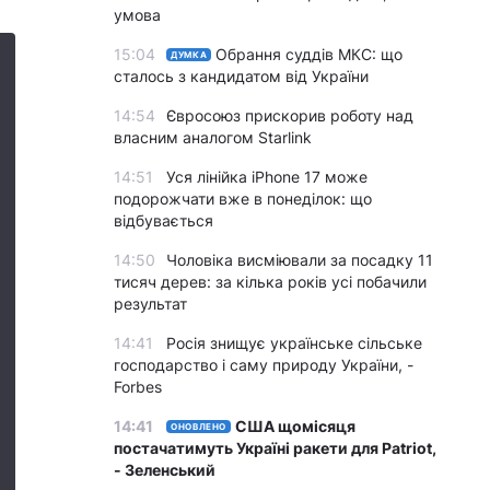
умова
15:04
Обрання суддів МКС: що
ДУМКА
сталось з кандидатом від України
14:54
Євросоюз прискорив роботу над
власним аналогом Starlink
14:51
Уся лінійка iPhone 17 може
подорожчати вже в понеділок: що
відбувається
14:50
Чоловіка висміювали за посадку 11
тисяч дерев: за кілька років усі побачили
результат
14:41
Росія знищує українське сільське
господарство і саму природу України, -
Forbes
14:41
США щомісяця
ОНОВЛЕНО
постачатимуть Україні ракети для Patriot,
- Зеленський