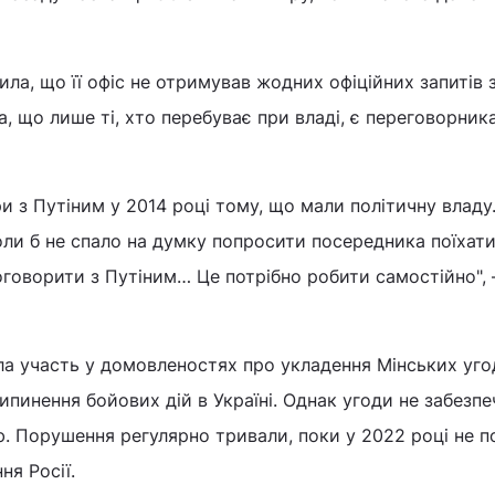
ла, що її офіс не отримував жодних офіційних запитів 
, що лише ті, хто перебуває при владі, є переговорника
 з Путіним у 2014 році тому, що мали політичну владу
коли б не спало на думку попросити посередника поїхат
поговорити з Путіним… Це потрібно робити самостійно", 
а участь у домовленостях про укладення Мінських уго
ипинення бойових дій в Україні. Однак угоди не забезп
. Порушення регулярно тривали, поки у 2022 році не п
я Росії.