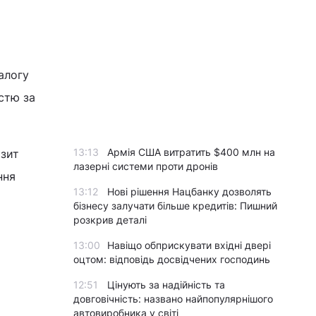
алогу
істю за
13:13
Армія США витратить $400 млн на
ізит
лазерні системи проти дронів
ння
13:12
Нові рішення Нацбанку дозволять
бізнесу залучати більше кредитів: Пишний
розкрив деталі
13:00
Навіщо обприскувати вхідні двері
оцтом: відповідь досвідчених господинь
12:51
Цінують за надійність та
довговічність: названо найпопулярнішого
автовиробника у світі