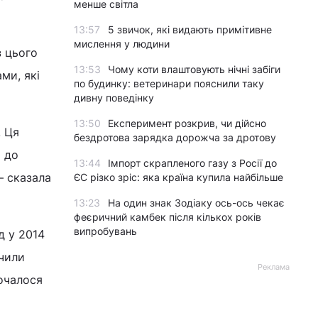
менше світла
13:57
5 звичок, які видають примітивне
мислення у людини
з цього
13:53
Чому коти влаштовують нічні забіги
ми, які
по будинку: ветеринари пояснили таку
дивну поведінку
13:50
Експеримент розкрив, чи дійсно
. Ця
бездротова зарядка дорожча за дротову
и до
13:44
Імпорт скрапленого газу з Росії до
– сказала
ЄС різко зріс: яка країна купила найбільше
13:23
На один знак Зодіаку ось-ось чекає
феєричний камбек після кількох років
випробувань
д у 2014
ечили
Реклама
очалося