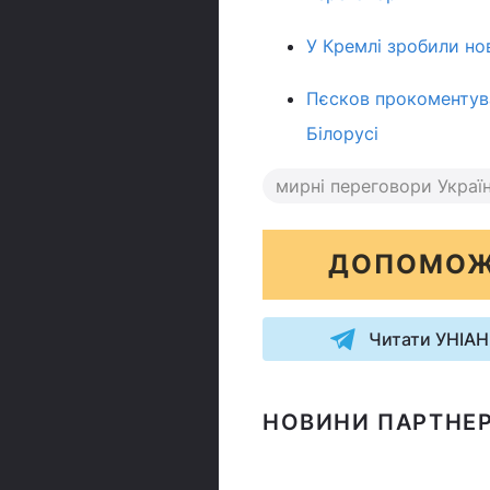
У Кремлі зробили но
Пєсков прокоментува
Білорусі
мирні переговори Україн
ДОПОМОЖ
Читати УНІАН
НОВИНИ ПАРТНЕР