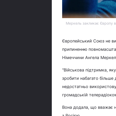
Меркель закликає Європу ви
Європейський Союз не ви
припиненню повномасштабн
Німеччини Ангела Мерке
"Військова підтримка, як
зробити набагато більше
недостатньо використовує
громадській телерадіоко
Вона додала, що вважає 
з Росією.