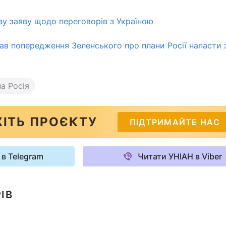
ву заяву щодо переговорів з Україною
в попередження Зеленського про плани Росії напасти 
а Росія
ІТЬ ПРОЄКТУ
ПІДТРИМАЙТЕ НАС
 в Telegram
Читати УНІАН в Viber
ІВ