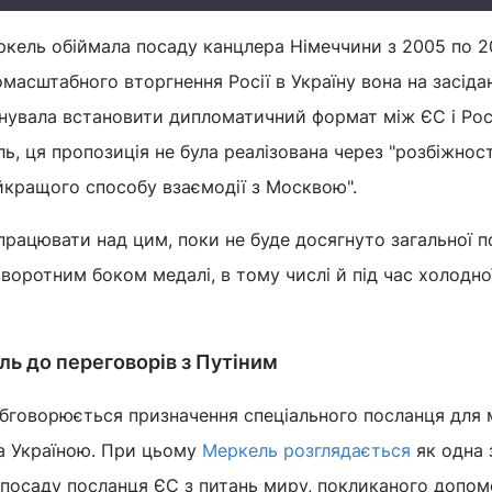
кель обіймала посаду канцлера Німеччини з 2005 по 20
масштабного вторгнення Росії в Україну вона на засіда
нувала встановити дипломатичний формат між ЄС і Рос
ь, ця пропозиція не була реалізована через "розбіжност
йкращого способу взаємодії з Москвою".
рацювати над цим, поки не буде досягнуто загальної по
воротним боком медалі, в тому числі й під час холодної
ь до переговорів з Путіним
обговорюється призначення спеціального посланця для
та Україною. При цьому
Меркель розглядається
як одна 
посаду посланця ЄС з питань миру, покликаного допом