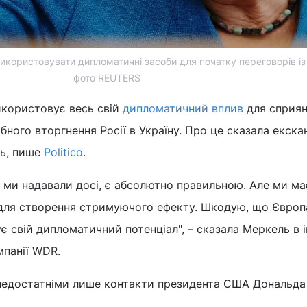
користовувати дипломатичні засоби для початку переговорів із 
фото REUTERS
користовує весь свій
дипломатичний вплив
для сприя
ого вторгнення Росії в Україну. Про це сказала екска
ль, пише
Politico
.
у ми надавали досі, є абсолютно правильною. Але ми м
 для створення стримуючого ефекту. Шкодую, що Європ
 свій дипломатичний потенціал", – сказала Меркель в і
мпанії WDR.
недостатніми лише контакти президента США Дональда