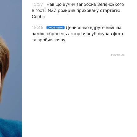
15:57
Навіщо Вучич запросив Зеленського
в гості: NZZ розкрив приховану стартегію
Сербії
15:45
Денисенко вдруге вийшла
ОНОВЛЕНО
заміж: обранець акторки опублікував фото
та зробив заяву
Реклама