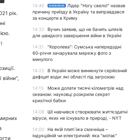
14:40
Лідер "Ногу свело!" назвав
ОНОВЛЕНО
причину приїзду в Україну та виправдався
21 рік.
за концерти в Криму
нні
14:32
Вучич заявив, що не бачить шляхів
ією.
для швидкого завершення війни в Україні
і
14:31
"Королева": Сумська напередодні
60-річчя зачарувала мережу фото з
минулого
зиції.
14:23
В Україні може виникнути серйозний
дефіцит води: які області під загрозою
 війни",
14:15
Може долати тисячі кілометрів над
океаном: науковці розкрили секрет
крихітної бабки
14:08
ШІ навчився створювати життєздатні
 мирних
віруси, яких не існувало в природі, - NYT
з
14:00
На якій плиті їжа смачніша –
індукційній чи електричній: яка "мотає"
огти