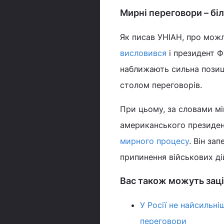
Мирні переговори – бі
Як писав УНІАН, про можл
висловився
і президент Ф
наближають сильна позиція
столом переговорів.
При цьому, за словами мі
американського президен
мирного процесу
. Він за
припинення військових ді
Вас також можуть заці
У Росії не найсильні
переговори