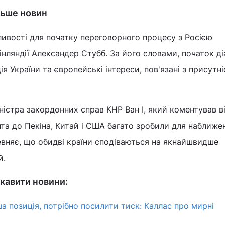
льше новин
ивості для початку переговорного процесу з Росією
інляндії Александер Стубб. За його словами, початок ді
 України та європейські інтереси, пов'язані з присутн
ністра закордонних справ КНР Ван І, який коментував в
та до Пекіна, Китай і США багато зробили для наближе
певняє, що обидві країни сподіваються на якнайшвидше
й.
кавити новини:
ша позиція, потрібно посилити тиск: Каллас про мирні