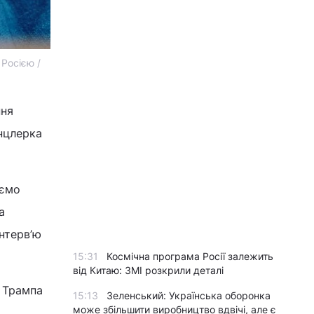
Росією /
ння
нцлерка
аємо
а
нтерв’ю
15:31
Космічна програма Росії залежить
від Китаю: ЗМІ розкрили деталі
 Трампа
15:13
Зеленський: Українська оборонка
може збільшити виробництво вдвічі, але є