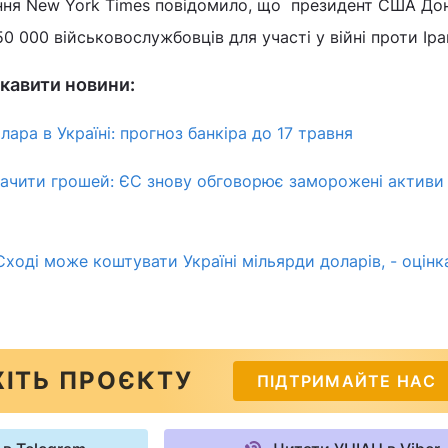
ння New York Times повідомило, що президент США До
0 000 військовослужбовців для участі у війні проти Іра
кавити новини:
ара в Україні: прогноз банкіра до 17 травня
тачити грошей: ЄС знову обговорює заморожені активи Р
Сході може коштувати Україні мільярди доларів, - оцін
ІТЬ ПРОЄКТУ
ПІДТРИМАЙТЕ НАС