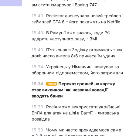
вмістити хмарочос і Boeing 747
15:40
Rockstar анонсувала новий трейлер і
геймплей GTA 6 – його покажуть на Netflix
15:40
В Румунії вже знають, куди РФ
вдарить наступного разу, - ЗМІ
15:40
П’ять знаків Зодіаку отримають знак
долі: число ангела 8/6 принесе їм удачу
15:34
Українець у Німеччині шпигував за
оборонним підприємством, його затримали
15:34
Переказ грошей на картку
УНІАН
стає викликом: які незвичні новації
вводять банки
15:33
Росія може використати українські
БпЛА для атак на цілі в Балтії, - литовська
розвідка
15:30
Чому ми часто прокидаємося саме
о 3-й годині ночі: пояснення вчених