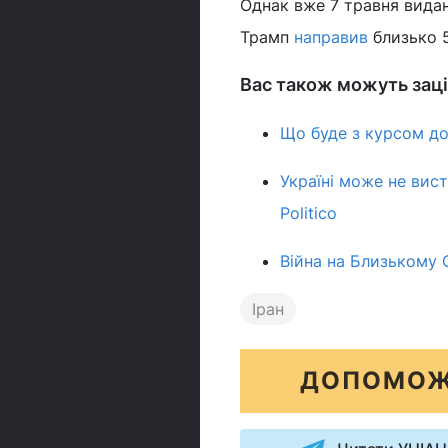
Однак вже 7 травня вида
Трамп
направив
близько 5
Вас також можуть заці
Що буде з курсом дол
Україні може не вис
Politico
Війна на Близькому 
Іран
ДОПОМОЖ