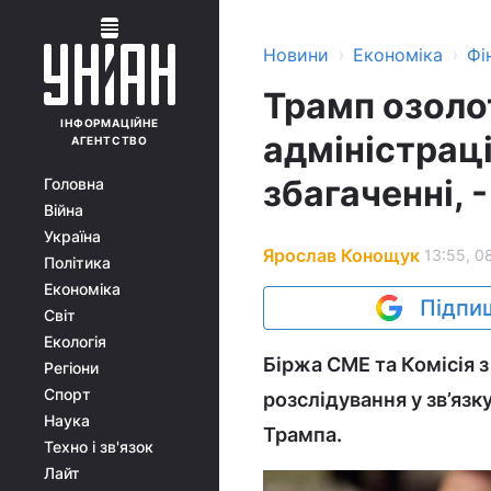
›
›
Новини
Економіка
Фі
Трамп озолот
ІНФОРМАЦІЙНЕ
адміністрац
АГЕНТСТВО
збагаченні, -
Головна
Війна
Україна
Ярослав Конощук
13:55, 0
Політика
Економіка
Підпиш
Світ
Екологія
Біржа CME та Комісія 
Регіони
Спорт
розслідування у зв’язк
Наука
Трампа.
Техно і зв'язок
Лайт