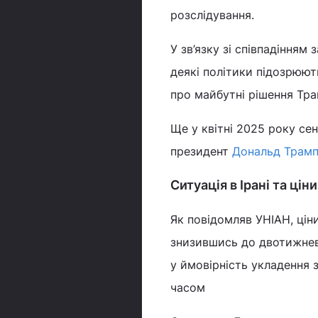
розслідування.
У зв’язку зі співпадінням
деякі політики підозрюют
про майбутні рішення Тра
Ще у квітні 2025 року се
президент
Дональд Трам
Ситуація в Ірані та цін
Як повідомляв УНІАН, цін
знизившись до двотижнево
у ймовірність укладення 
часом