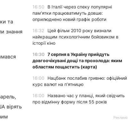
16:50
В Італії через спеку популярні
пам'ятки працюватимуть довше:
оприлюднено новий графік роботи
ики та
16:32
Цей фільм 2010 року визнали
ли знання
найкращим психологічним бойовиком в
історії кіно
16:30
7 серпня в Україну прийдуть
ймався
довгоочікувані дощі та прохолода: яким
областям пощастить (карта)
16:00
Нацбанк послабив гривню: офіційний
курс валют на п’ятницю
16:00
Названо час у планці, який свідчить
барель,
про відмінну форму після 55 років
ША вірять
чим
Реклама