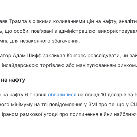
 заяв Трампа з різкими коливаннями цін на нафту, аналіт
ь, що особи, пов'язані з адміністрацією, використовува
мпа для незаконного збагачення.
натор Адам Шифф закликав Конгрес розслідувати, чи за
п
інсайдерською торгівлею або маніпулюванням ринком.
и на нафту
и на нафту 6 травня
обвалилися
на понад 10 доларів за 
го мінімуму на тлі повідомлення у ЗМІ про те, що у С
з Іраном рамкової угоди про припинення війни найближ