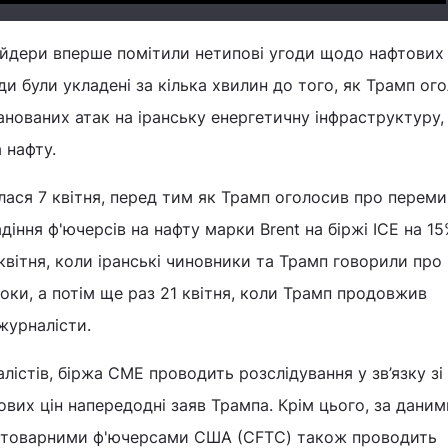
ейдери вперше помітили нетипові угоди щодо нафтових
ди були укладені за кілька хвилин до того, як Трамп ог
анованих атак на іранську енергетичну інфраструктуру,
а нафту.
лася 7 квітня, перед тим як Трамп оголосив про переми
іння ф'ючерсів на нафту марки Brent на біржі ICE на 15
квітня, коли іранські чиновники та Трамп говорили про
оки, а потім ще раз 21 квітня, коли Трамп продовжив
журналісти.
істів, біржа CME проводить розслідування у зв’язку зі
ових цін напередодні заяв Трампа. Крім цього, за даним
влі товарними ф'ючерсами США (CFTC) також проводить