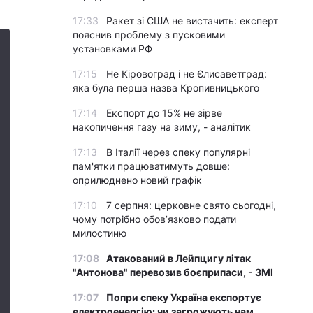
17:33
Ракет зі США не вистачить: експерт
пояснив проблему з пусковими
установками РФ
17:15
Не Кіровоград і не Єлисаветград:
яка була перша назва Кропивницького
17:14
Експорт до 15% не зірве
накопичення газу на зиму, - аналітик
17:13
В Італії через спеку популярні
пам'ятки працюватимуть довше:
оприлюднено новий графік
17:10
7 серпня: церковне свято сьогодні,
чому потрібно обов’язково подати
милостиню
17:08
Атакований в Лейпцигу літак
"Антонова" перевозив боєприпаси, - ЗМІ
17:07
Попри спеку Україна експортує
електроенергію: чи загрожують нам