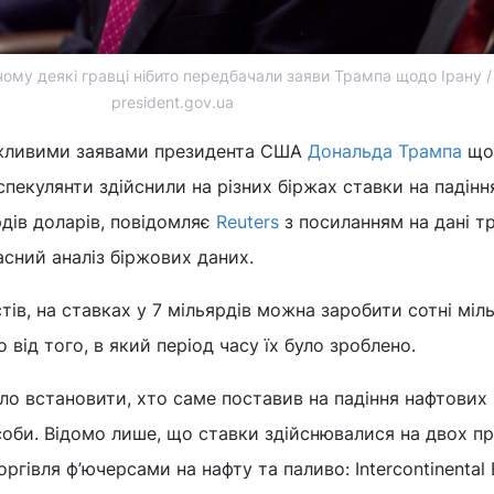
ому деякі гравці нібито передбачали заяви Трампа щодо Ірану /
president.gov.ua
важливими заявами президента США
Дональда Трампа
що
спекулянти здійснили на різних біржах ставки на падіння
рдів доларів, повідомляє
Reuters
з посиланням на дані тр
асний аналіз біржових даних.
тів, на ставках у 7 мільярдів можна заробити сотні міл
 від того, в який період часу їх було зроблено.
ло встановити, хто саме поставив на падіння нафтових ц
особи. Відомо лише, що ставки здійснювалися на двох п
оргівля ф’ючерсами на нафту та паливо: Intercontinental