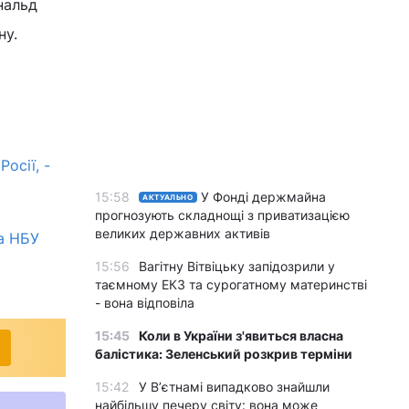
нальд
ну.
осії, -
15:58
У Фонді держмайна
АКТУАЛЬНО
прогнозують складнощі з приватизацією
великих державних активів
ка НБУ
15:56
Вагітну Вітвіцьку запідозрили у
таємному ЕКЗ та сурогатному материнстві
- вона відповіла
15:45
Коли в України з'явиться власна
балістика: Зеленський розкрив терміни
15:42
У Вʼєтнамі випадково знайшли
найбільшу печеру світу: вона може