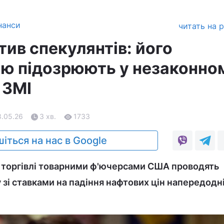
нанси
читать на 
ив спекулянтів: його
ію підозрюють у незаконно
 ЗМІ
8.05.26
3 хв.
1733
іться на нас в Google
з торгівлі товарними ф'ючерсами США проводять
у зі ставками на падіння нафтових цін напередодні