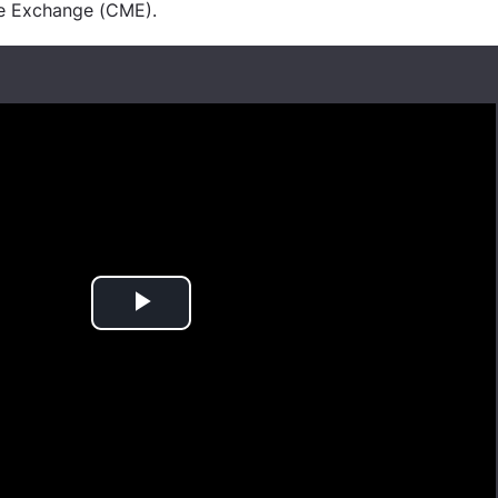
le Exchange (CME).
Play
Video