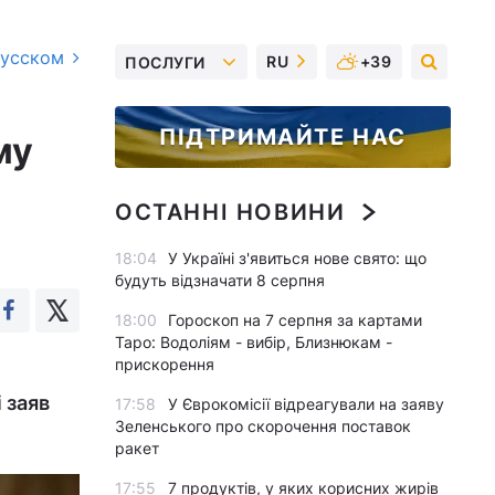
русском
RU
+39
ПОСЛУГИ
ПІДТРИМАЙТЕ НАС
му
ОСТАННІ НОВИНИ
18:04
У Україні з'явиться нове свято: що
будуть відзначати 8 серпня
18:00
Гороскоп на 7 серпня за картами
Таро: Водоліям - вибір, Близнюкам -
прискорення
 заяв
17:58
У Єврокомісії відреагували на заяву
Зеленського про скорочення поставок
ракет
17:55
7 продуктів, у яких корисних жирів