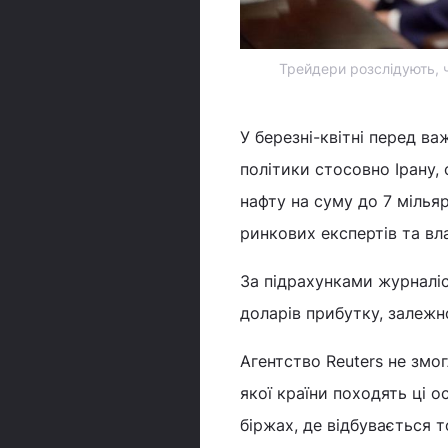
Трейдери розслідують, ч
У березні-квітні перед 
політики стосовно Ірану, 
нафту на суму до 7 мілья
ринкових експертів та вл
За підрахунками журналіс
доларів прибутку, залежно
Агентство Reuters не змог
якої країни походять ці 
біржах, де відбувається т