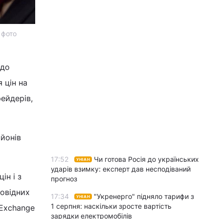
 фото
до
 цін на
ейдерів,
ьйонів
17:52
Чи готова Росія до українських
УНІАН
ударів взимку: експерт дав несподіваний
ін і з
прогноз
ровідних
17:34
"Укренерго" підняло тарифи з
УНІАН
1 серпня: наскільки зросте вартість
 Exchange
зарядки електромобілів