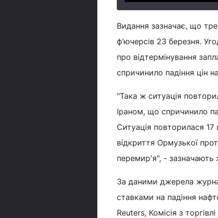
Видання зазначає, що тр
ф’ючерсів 23 березня. Уго
про відтермінування запл
спричинило падіння цін н
"Така ж ситуація повтори
Іраном, що спричинило пад
Ситуація повторилася 17 
відкриття Ормузької прот
перемир'я", - зазначають 
За даними джерела журнал
ставками на падіння нафт
Reuters, Комісія з торгі