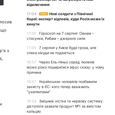
відключення
17:04
Нові солдати з Північної
УНІАН
Кореї: експерт відповів, куди Росія може їх
олосив
кинути
 що
17:00
Гороскоп на 7 серпня: Овнам –
стосунки, Рибам – джерело сили
17:00
7 серпня у Києві буде гроза, але
р'я з
спека нікуди не подінеться
%.
16:57
Через Ель-Ніньо серед тюленів
може різко поширитися вірус сказу: у чому
причина
16:57
Українських чоловіків позбавили
захисту в ЄС: кого тепер вважають
"ухилянтами"
16:54
Зміцнює кістки та нервову систему:
и
дієтологи зазвали продукт №1 за вмістом
кальцію