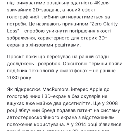
підтримуватиме роздільну здатність 4K для
звичайних 2D-завдань, а новий ефект
Тема оформлення
голографічної глибини активуватиметься за
потреби. Це називають принципом "Zero Clarity
Loss" – спробою уникнути погіршення якості
зображення, характерного для старих 3D-
екранів з лінзовими решітками.
Проєкт поки що перебуває на ранній стадії
досліджень і розробок. Орієнтовні терміни появи
подібних технологій у смартфонах – не раніше
2030 року.
Як підкреслює MacRumors, інтерес Apple до
голографічних і 3D-екранів без окулярів не
вщухає вже майже два десятиліття. Ще у 2008
році яблучний бренд подавав патент на систему
автостереоскопічного екрана з відстеженням
положення користувача. А у 2014 році з'явилися