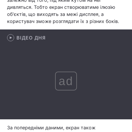
залежно від того, під яким кутом на неї
дивляться. Тобто екран створюватиме ілюзію
Лонгріди
об'єктів, що виходять за межі дисплея, а
користувач зможе розглядати їх з різних боків.
Відео з Youtube
Статті
ВІДЕО ДНЯ
Інтерв'ю
Думки
Архів
Вакансії
Контакти
ad
Послуги
За попередніми даними, екран також