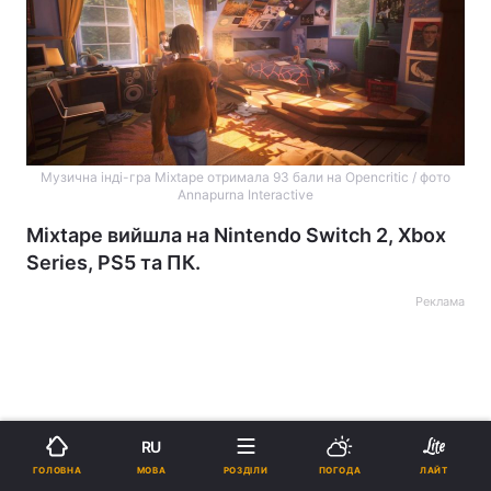
Музична інді-гра Mixtape отримала 93 бали на Opencritic / фото
Annapurna Interactive
Mixtape вийшла на Nintendo Switch 2, Xbox
Series, PS5 та ПК.
Реклама
RU
ad
МОВА
ГОЛОВНА
РОЗДІЛИ
ПОГОДА
ЛАЙТ