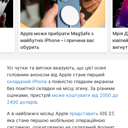
Apple може прибрати MagSafe з
Мрія Д
майбутніх iPhone – і причина вас
ювілей
обурить
вигну
Усі чутки та витоки вказують, що цієї осені
головним анонсом від Apple стане перший
складаний iPhone
з повністю гладким екраном
без помітної складки на місці згину. За різними
оцінками, пристрій
може коштувати від 2000 до
2400 доларів
.
А в найближчі місяці Apple
представить
iOS 27,
яка стане першою мобільною операційною
системою, орієнтованою на складаний формат.