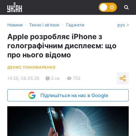
›
›
Новини
Техно і зв'язок
Гаджети
рус
Apple розробляє iPhone з
голографічним дисплеєм: що
про нього відомо
ДЕНИС ПОНОМАРЕНКО
14:25, 08.05.26
2 хв.
702
Підпишіться на нас в Google