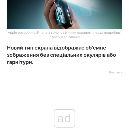
Apple розробляє iPhone з голографічним екраном: перші подробиці
/ фото MacRumors
Новий тип екрана відображає об'ємне
зображення без спеціальних окулярів або
гарнітури.
Реклама
ad