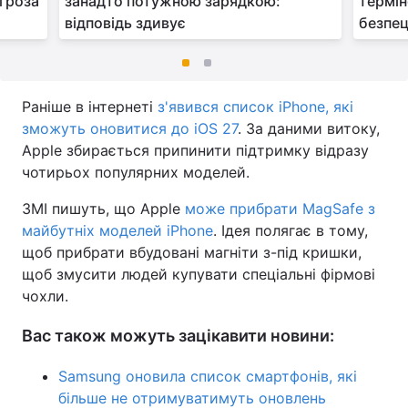
агроза
занадто потужною зарядкою:
термін
відповідь здивує
безпец
Раніше в інтернеті
з'явився список iPhone, які
зможуть оновитися до iOS 27
. За даними витоку,
Apple збирається припинити підтримку відразу
чотирьох популярних моделей.
ЗМІ пишуть, що Apple
може прибрати MagSafe з
майбутніх моделей iPhone
. Ідея полягає в тому,
щоб прибрати вбудовані магніти з-під кришки,
щоб змусити людей купувати спеціальні фірмові
чохли.
Вас також можуть зацікавити новини:
Samsung оновила список смартфонів, які
більше не отримуватимуть оновлень