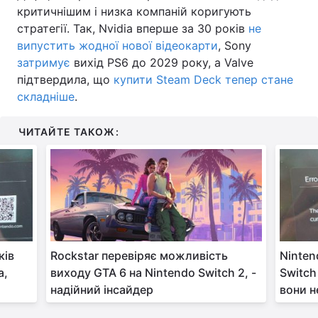
критичнішим і низка компаній коригують
стратегії. Так, Nvidia вперше за 30 років
не
випустить жодної нової відеокарти
, Sony
затримує
вихід PS6 до 2029 року, а Valve
підтвердила, що
купити Steam Deck тепер стане
складніше
.
ЧИТАЙТЕ ТАКОЖ:
ків
Rockstar перевіряє можливість
Ninten
а,
виходу GTA 6 на Nintendo Switch 2, -
Switch
надійний інсайдер
вони н