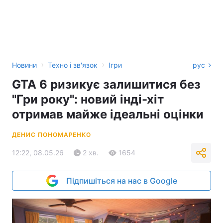
›
›
Новини
Техно і зв'язок
Ігри
рус
GTA 6 ризикує залишитися без
"Гри року": новий інді-хіт
отримав майже ідеальні оцінки
ДЕНИС ПОНОМАРЕНКО
12:22, 08.05.26
2 хв.
1654
Підпишіться на нас в Google