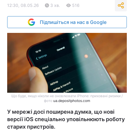
12:30, 08.05.26
3 хв.
516
Підпишіться на нас в Google
Що буде, якщо ніколи не оновлювати iPhone: приховані ризики /
фото
ua.depositphotos.com
У мережі досі поширена думка, що нові
версії iOS спеціально уповільнюють роботу
старих пристроїв.