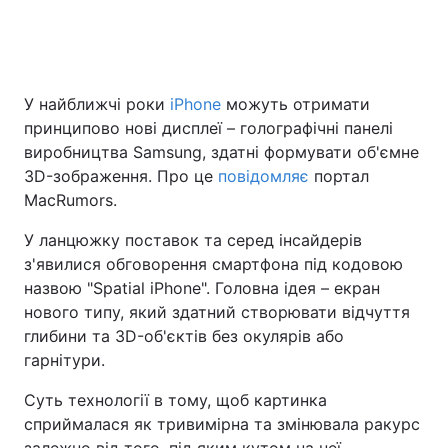
Головна
Війна
У найближчі роки
iPhone
можуть отримати
принципово нові дисплеї – голографічні панелі
Україна
Політика
виробництва Samsung, здатні формувати об'ємне
Економіка
Світ
3D-зображення. Про це
повідомляє
портал
MacRumors.
Спорт
Наука
У ланцюжку поставок та серед інсайдерів
Техно і зв'язок
Лайт
з'явилися обговорення смартфона під кодовою
назвою "Spatial iPhone". Головна ідея – екран
Зброя
Інциденти
нового типу, який здатний створювати відчуття
глибини та 3D-об'єктів без окулярів або
Здоров'я
Туризм
гарнітури.
Цікавинки
Погода
Суть технології в тому, щоб картинка
сприймалася як тривимірна та змінювала ракурс
Екологія
Регіони