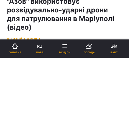
"Азов" використовує
розвідувально-ударні дрони
для патрулювання в Маріуполі
(відео)
ВІТАЛІЙ САЄНКО
RU
11:04, 08.05.26
2 хв.
1086
МОВА
ГОЛОВНА
РОЗДІЛИ
ПОГОДА
ЛАЙТ
Підпишіться на нас в Google