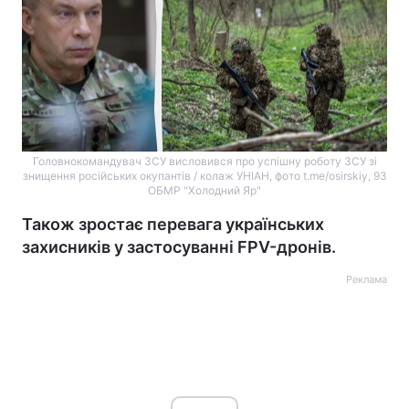
Головнокомандувач ЗСУ висловився про успішну роботу ЗСУ зі
знищення російських окупантів / колаж УНІАН, фото t.me/osirskiy, 93
ОБМР "Холодний Яр"
Також зростає перевага українських
захисників у застосуванні FPV-дронів.
Реклама