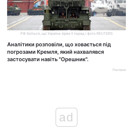
РФ боїться, що Україна зірве її парад / фото REUTERS
Аналітики розповіли, що ховається під
погрозами Кремля, який нахвалявся
застосувати навіть "Орешник".
Реклама
ad