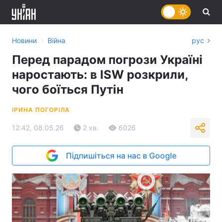
›
Новини
Війна
рус
Перед парадом погрози Україні
наростають: в ISW розкрили,
чого боїться Путін
ІРИНА ПОГОРІЛА
12:42, 08.05.26
2 хв.
6026
Підпишіться на нас в Google