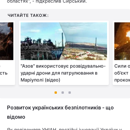
областях", - підкреслив Сирський.
ЧИТАЙТЕ ТАКОЖ:
e
"Азов" використовує розвідувально-
Сили 
ість
ударні дрони для патрулювання в
об’єкт
Маріуполі (відео)
проком
Розвиток українських безпілотників - що
відомо
Як повідомляв УНІАН, постійні інновації України у