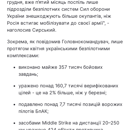
грудня, вже п’ятий місяць поспіль лише
підрозділи безпілотних систем Сил оборони
України знешкоджують більше окупантів, ніж
Росія встигає мобілізувати до своєї армії", -
наголосив Сирський.
Зокрема, як повідомив Головнокомандувач, лише
протягом квітня українськими безпілотними
комплексами:
виконано майже 357 тисяч бойових
завдань;
уражено понад 160,7 тисячі верифікованих
цілей - це на 2% більше, ніж у березні;
подавлено понад 7,7 тисячі позицій ворожих
пілотів БпАК;
засобами Middle Strike на дистанції 20–250
км уражено 424 об’єкти противника.