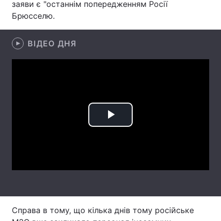
заяви є "останнім попередженням Росії
Брюсселю.
Лонгріди
ВІДЕО ДНЯ
Відео з Youtube
Статті
Інтерв'ю
Думки
Архів
Вакансії
Контакти
Play
Послуги
Video
Справа в тому, що кілька днів тому російське