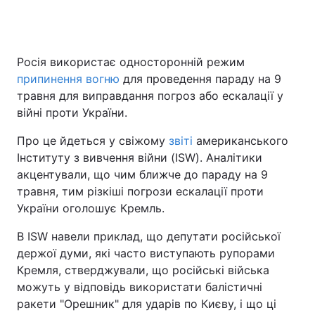
Головна
Війна
Росія використає односторонній режим
припинення вогню
для проведення параду на 9
Україна
Політика
травня для виправдання погроз або ескалації у
війні проти України.
Економіка
Світ
Про це йдеться у свіжому
звіті
американського
Спорт
Наука
Інституту з вивчення війни (ISW). Аналітики
акцентували, що чим ближче до параду на 9
Техно і зв'язок
Лайт
травня, тим різкіші погрози ескалації проти
України оголошує Кремль.
Зброя
Інциденти
В ISW навели приклад, що депутати російської
Здоров'я
Туризм
держої думи, які часто виступають рупорами
Кремля, стверджували, що російські війська
Цікавинки
Погода
можуть у відповідь використати балістичні
ракети "Орешник" для ударів по Києву, і що ці
Екологія
Регіони