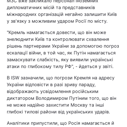
МЗС вже закликало персонал іноземних
дипломатичних місій та представників
Тема оформлення
міжнародних організацій негайно залишити Київ
у зв'язку з можливим ударом Росії по місту.
"Кремль намагається довести, що він може
знелюднити Київ та контролювати схвалення
рішень партнерами України за допомогою погроз
ескалації війни, в той час, як Путін намагається
замаскувати слабкість, яку виявили українські
атаки по глибокому тилу РФ", - йдеться у звіті.
В ISW зазначили, що погрози Кремля на адресу
України відповісти в разі зриву параду,
відображають усвідомлення російським
диктатором Володимиром Путіним того, що він
не може надійно захистити Москву та інші
глибокі тилові райони від українських ударів.
Аналітики припустили, що Росія намагається й