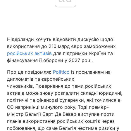
Головна
Війна
Україна
Політика
Нідерланди хочуть відновити дискусію щодо
використання до 210 млрд євро заморожених
Економіка
Світ
російських активів
для підтримки України та
фінансування її оборони у 2027 році.
Спорт
Наука
Про це повідомляє
Politico
із посиланням на
Техно і зв'язок
Лайт
дипломатів та європейських
чиновників. Повернення до теми російських
Зброя
Інциденти
активів може знову розпалити складні юридичні,
політичні та фінансові суперечки, які точилися в
Здоров'я
Туризм
ЄС наприкінці минулого року. Тоді прем’єр-
міністр Бельгії Барт Де Вевер виступив проти
Цікавинки
Погода
планів використання російських коштів через
побоювання, що саме Бельгія нестиме ризики у
Екологія
Регіони