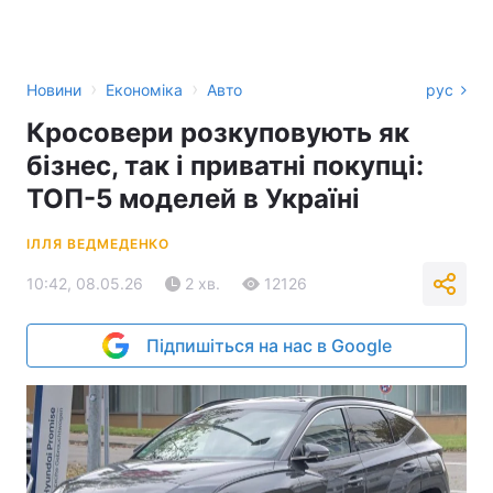
›
›
Новини
Економіка
Авто
рус
Кросовери розкуповують як
бізнес, так і приватні покупці:
ТОП-5 моделей в Україні
ІЛЛЯ ВЕДМЕДЕНКО
10:42, 08.05.26
2 хв.
12126
Підпишіться на нас в Google