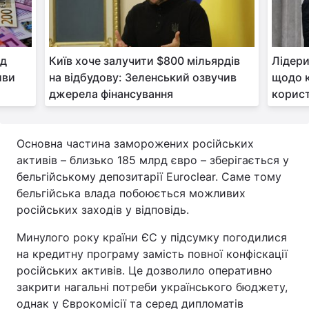
ід
Київ хоче залучити $800 мільярдів
Лідери
иви
на відбудову: Зеленський озвучив
щодо к
джерела фінансування
корист
Основна частина заморожених російських
активів – близько 185 млрд євро – зберігається у
бельгійському депозитарії Euroclear. Саме тому
бельгійська влада побоюється можливих
російських заходів у відповідь.
Минулого року країни ЄС у підсумку погодилися
на кредитну програму замість повної конфіскації
російських активів. Це дозволило оперативно
закрити нагальні потреби українського бюджету,
однак у Єврокомісії та серед дипломатів