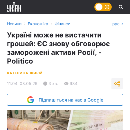
›
›
Новини
Економіка
Фінанси
рус
Україні може не вистачити
грошей: ЄС знову обговорює
заморожені активи Росії, -
Politico
КАТЕРИНА ЖИРІЙ
11:04, 08.05.26
3 хв.
984
Підпишіться на нас в Google