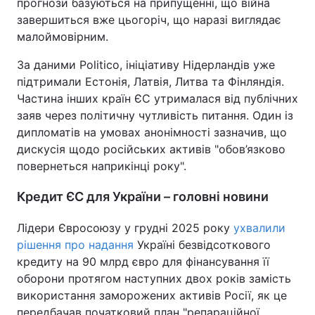
прогнози базуються на припущенні, що війна
завершиться вже цьогоріч, що наразі виглядає
малоймовірним.
За даними Politico, ініціативу Нідерландів уже
підтримали Естонія, Латвія, Литва та Фінляндія.
Частина інших країн ЄС утрималася від публічних
заяв через політичну чутливість питання. Один із
дипломатів на умовах анонімності зазначив, що
дискусія щодо російських активів "обов’язково
повернеться наприкінці року".
Кредит ЄС для України – головні новини
Лідери Євросоюзу у грудні 2025 року
ухвалили
рішення про надання
Україні безвідсоткового
кредиту на 90 млрд євро для фінансування її
оборони протягом наступних двох років замість
використання заморожених активів Росії, як це
передбачав початковий план "репараційної