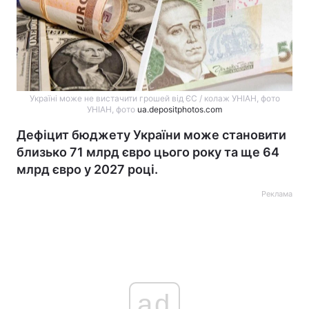
Україні може не вистачити грошей від ЄС / колаж УНІАН, фото
УНІАН, фото
ua.depositphotos.com
Дефіцит бюджету України може становити
близько 71 млрд євро цього року та ще 64
млрд євро у 2027 році.
Реклама
ad