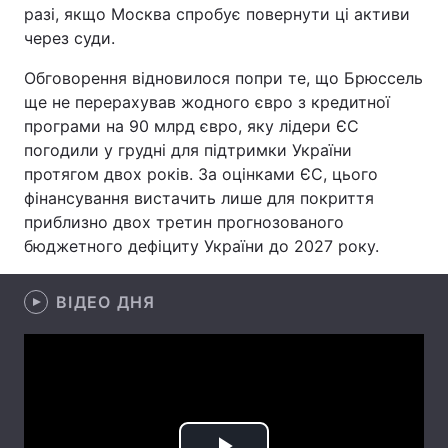
разі, якщо Москва спробує повернути ці активи
Лонгріди
через суди.
Обговорення відновилося попри те, що Брюссель
Відео з Youtube
Статті
ще не перерахував жодного євро з кредитної
програми на 90 млрд євро, яку лідери ЄС
Інтерв'ю
Думки
погодили у грудні для підтримки України
протягом двох років. За оцінками ЄС, цього
Архів
Вакансії
фінансування вистачить лише для покриття
приблизно двох третин прогнозованого
Контакти
бюджетного дефіциту України до 2027 року.
Послуги
ВІДЕО ДНЯ