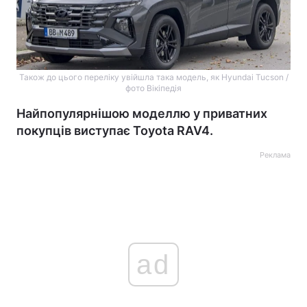
Також до цього переліку увійшла така модель, як Hyundai Tucson /
фото Вікіпедія
Найпопулярнішою моделлю у приватних
покупців виступає Toyota RAV4.
Реклама
ad