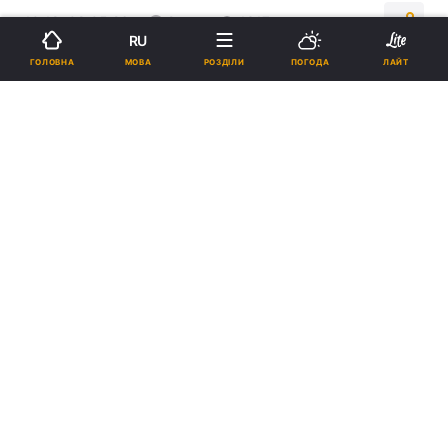
10:18, 08.05.26
2 хв.
1317
RU
МОВА
ГОЛОВНА
РОЗДІЛИ
ПОГОДА
ЛАЙТ
Підпишіться на нас в Google
Курс валют сьогодні / фото УНІАН, Віктор Ковальчук
Продати долар можна в середньому за
курсом 43,58 грн, євро – 51,25 грн.
Реклама