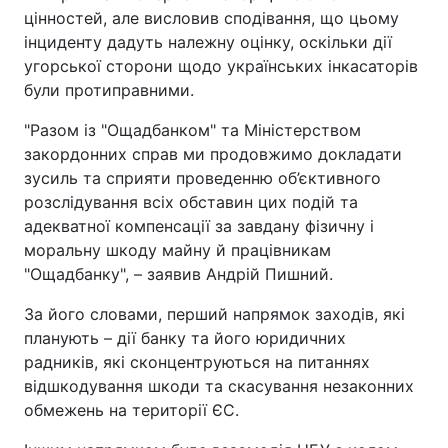
цінностей, але висловив сподівання, що цьому
інциденту дадуть належну оцінку, оскільки дії
угорської сторони щодо українських інкасаторів
були протиправними.
"Разом із "Ощадбанком" та Міністерством
закордонних справ ми продовжимо докладати
зусиль та сприяти проведенню об’єктивного
розслідування всіх обставин цих подій та
адекватної компенсації за завдану фізичну і
моральну шкоду майну й працівникам
"Ощадбанку", – заявив Андрій Пишний.
За його словами, перший напрямок заходів, які
планують – дії банку та його юридичних
радників, які сконцентруються на питаннях
відшкодування шкоди та скасування незаконних
обмежень на території ЄС.