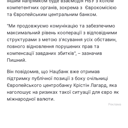
Іншим напрямком буде взаємодія НБУ з колом
компетентних органів, зокрема з Єврокомісією
та Європейським центральним банком.
"Ми продовжуємо комунікацію та забезпечимо
максимальний рівень кооперації з відповідними
структурами з метою зʼясування усіх обставин,
повного відновлення порушених прав та
компенсації завданих збитків", – зазначив
Пишний.
Він повідомив, що Нацбанк вже отримав
підтримку публічної позиції з боку очільниці
Європейського центробанку Крістін Лагард, яка
наголошує на ризиках такої ситуації для євро як
міжнародної валюти.
Реклама