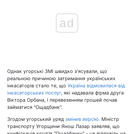
ad
Однак угорські ЗМІ швидко з'ясували, що
реальною причиною затримання українських
інкасаторів стало те, що
Україна відмовилася від
інкасаторських послуг
, які надавала фірма друга
Віктора Орбана, і перевезенням грошей почав
займатися "Ощадбанк".
Згодом угорський уряд
змінив версію.
Міністр
транспорту Угорщини Янош Лазар заявляв, що
конфіскація коштів "Ощадбанку" - це відповідь на