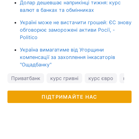
Долар дешевшає наприкінці тижня: курс
валют в банках та обмінниках
Україні може не вистачити грошей: ЄС знову
обговорює заморожені активи Росії, -
Politico
Україна вимагатиме від Угорщини
компенсації за захоплення інкасаторів
"Ощадбанку"
Приватбанк
курс гривні
курс євро
курс 
ПІДТРИМАЙТЕ НАС