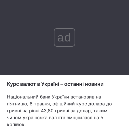
Лонгріди
Відео з Youtube
Статті
ad
Інтерв'ю
Думки
Архів
Вакансії
Контакти
Послуги
Курс валют в Україні – останні новини
Національний банк України встановив на
п’ятницю, 8 травня, офіційний курс долара до
гривні на рівні 43,80 гривні за долар, таким
чином українська валюта зміцнилася на 5
копійок.