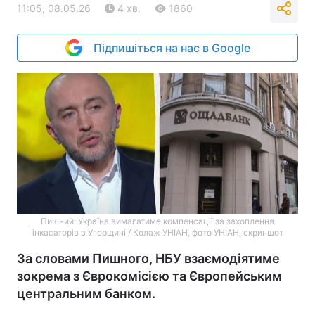
11:05, 08.05.26
4 хв.
1860
Підпишіться на нас в Google
Пишний: Україна вимагатиме компенсації за захоплення
інкасаторів в Угорщині / Колаж УНІАН, фото УНІАН, скриншот
За словами Пишного, НБУ взаємодіятиме
зокрема з Єврокомісією та Європейським
центральним банком.