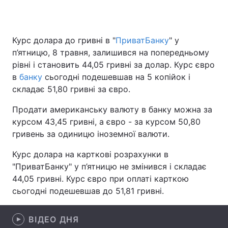
Курс долара до гривні в "
ПриватБанку
" у
Головна
Війна
п’ятницю, 8 травня, залишився на попередньому
рівні і становить 44,05 гривні за долар. Курс євро
Україна
Політика
в
банку
сьогодні подешевшав на 5 копійок і
складає 51,80 гривні за євро.
Економіка
Світ
Продати американську валюту в банку можна за
Спорт
Наука
курсом 43,45 гривні, а євро - за курсом 50,80
гривень за одиницю іноземної валюти.
Техно і зв'язок
Лайт
Курс долара на карткові розрахунки в
Зброя
Інциденти
"ПриватБанку" у п’ятницю не змінився і складає
44,05 гривні. Курс євро при оплаті карткою
Здоров'я
Туризм
сьогодні подешевшав до 51,81 гривні.
Цікавинки
Погода
ВІДЕО ДНЯ
Екологія
Регіони