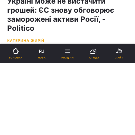
Україні може не вистачити
грошей: ЄС знову обговорює
заморожені активи Росії, -
Politico
КАТЕРИНА ЖИРІЙ
RU
11:04, 08.05.26
3 хв.
984
МОВА
ГОЛОВНА
РОЗДІЛИ
ПОГОДА
ЛАЙТ
Підпишіться на нас в Google