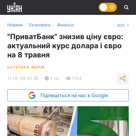
›
›
Новини
Економіка
Фінанси
рус
"ПриватБанк" знизив ціну євро:
актуальний курс долара і євро
на 8 травня
КАТЕРИНА ЖИРІЙ
11:18, 08.05.26
2 хв.
1154
Підпишіться на нас в Google