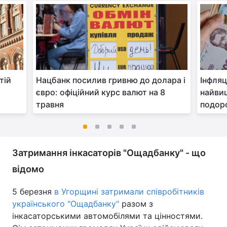
тій
Нацбанк посилив гривню до долара і
Інфляц
євро: офіційний курс валют на 8
найвищ
травня
подор
Затримання інкасаторів "Ощадбанку" - що
відомо
5 березня
в Угорщині затримали співробітників
українського "Ощадбанку"
разом з
інкасаторськими автомобілями та цінностями.