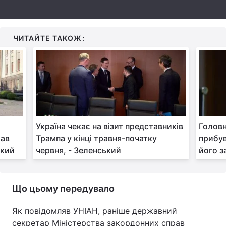
Тема оформлення
ЧИТАЙТЕ ТАКОЖ:
Україна чекає на візит представників
Головн
жав
Трампа у кінці травня-початку
прибув
ький
червня, - Зеленський
його з
Що цьому передувало
Як повідомляв УНІАН, раніше державний
секретар Міністерства закордонних справ