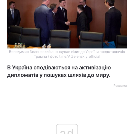
Володимир Зеленський анонсував візит до України представників
Трампа / фото t.me/V_Zelenskiy_official
В Україна сподіваються на активізацію
дипломатів у пошуках шляхів до миру.
Реклама
ad