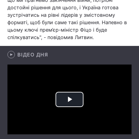
що ми прагнемо закінчення війни, потрібні
достойні рішення для цього, і Україна готова
Лонгріди
зустрічатись на рівні лідерів у змістовному
форматі, щоб були саме такі рішення. Напевно в
Відео з Youtube
Статті
цьому ключі прем’єр-міністр Фіцо і буде
спілкуватись", - повідомив Литвин.
Інтерв'ю
Думки
ВІДЕО ДНЯ
Архів
Вакансії
Контакти
Послуги
Play
Video