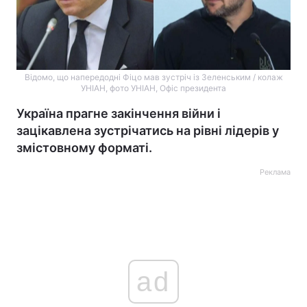
Відомо, що напередодні Фіцо мав зустріч із Зеленським / колаж
УНІАН, фото УНІАН, Офіс президента
Україна прагне закінчення війни і
зацікавлена зустрічатись на рівні лідерів у
змістовному форматі.
Реклама
ad