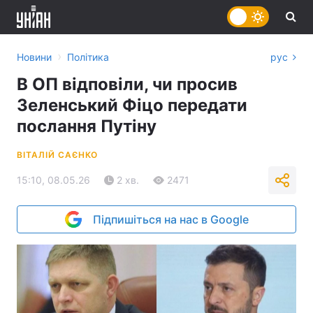
›
Новини
Політика
рус
В ОП відповіли, чи просив
Зеленський Фіцо передати
послання Путіну
ВІТАЛІЙ САЄНКО
15:10, 08.05.26
2 хв.
2471
Підпишіться на нас в Google