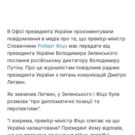
Головна
Війна
В Офісі президента України прокоментували
повідомлення в медіа про те, що прем’єр-міністр
Україна
Політика
Словаччини
Роберт Фіцо
має передати від
Економіка
Світ
президента України Володимира Зеленського
послання російському диктатору Володимиру
Спорт
Наука
Путіну. Про це журналістам повідомив радник
президента України з питань комунікацій Дмитро
Техно і зв'язок
Лайт
Литвин.
Зброя
Інциденти
Як зазначив Литвин, у Зеленського і Фіцо була
розмова "про дипломатичні позиції та
Здоров'я
Туризм
перспективи".
Цікавинки
Погода
"І зокрема, прем’єр-міністр Фіцо спитав: на що
Україна налаштована? Президент йому відповів,
Екологія
Регіони