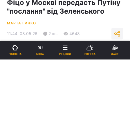
Фіцо у Москві передасть Путіну
"послання" від Зеленського
МАРТА ГИЧКО
11:44, 08.05.26
2 хв.
4648
RU
Підпишіться на нас в Google
МОВА
ГОЛОВНА
РОЗДІЛИ
ПОГОДА
ЛАЙТ
Фіцо зібрався передати Путіну "послання" від Зеленського / Колаж
УНІАН, фото УНІАН, t.me/V_Zelenskiy_official, Getty Images