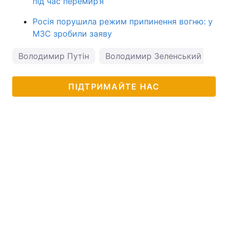
під час перемир’я
Росія порушила режим припинення вогню: у
МЗС зробили заяву
Володимир Путін
Володимир Зеленський
Ро
ПІДТРИМАЙТЕ НАС