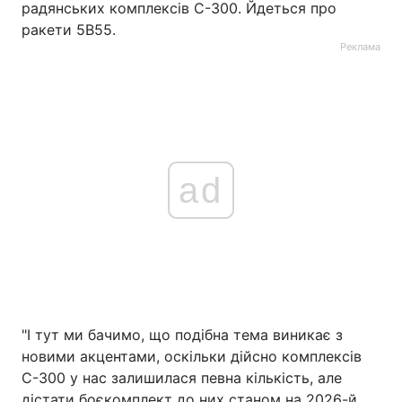
радянських комплексів С-300. Йдеться про
ракети 5В55.
Реклама
ad
"І тут ми бачимо, що подібна тема виникає з
новими акцентами, оскільки дійсно комплексів
С-300 у нас залишилася певна кількість, але
дістати боєкомплект до них станом на 2026-й