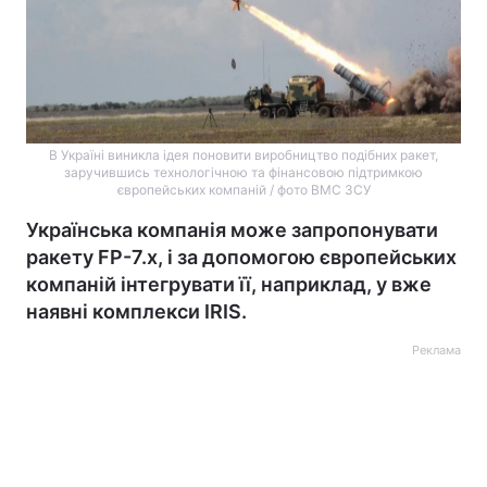
В Україні виникла ідея поновити виробництво подібних ракет,
заручившись технологічною та фінансовою підтримкою
європейських компаній / фото ВМС ЗСУ
Українська компанія може запропонувати
ракету FP-7.х, і за допомогою європейських
компаній інтегрувати її, наприклад, у вже
наявні комплекси IRIS.
Реклама