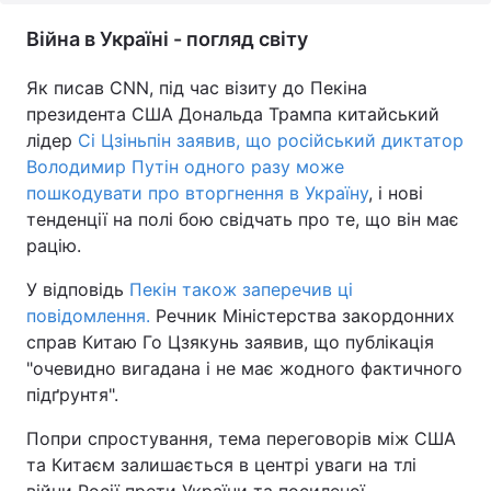
Війна в Україні - погляд світу
Як писав CNN, під час візиту до Пекіна
президента США Дональда Трампа китайський
лідер
Сі Цзіньпін заявив, що російський диктатор
Володимир Путін одного разу може
пошкодувати про вторгнення в Україну
, і нові
тенденції на полі бою свідчать про те, що він має
рацію.
У відповідь
Пекін також заперечив ці
повідомлення.
Речник Міністерства закордонних
справ Китаю Го Цзякунь заявив, що публікація
"очевидно вигадана і не має жодного фактичного
підґрунтя".
Попри спростування, тема переговорів між США
та Китаєм залишається в центрі уваги на тлі
війни Росії проти України та посиленої