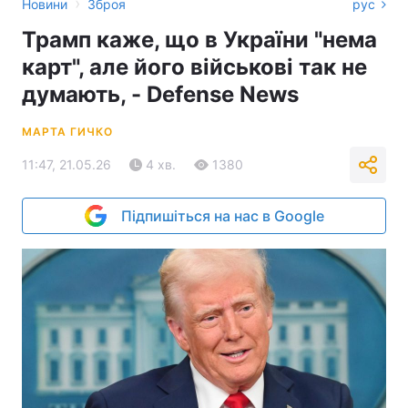
›
Новини
Зброя
рус
Трамп каже, що в України "нема
карт", але його військові так не
думають, - Defense News
МАРТА ГИЧКО
11:47, 21.05.26
4 хв.
1380
Підпишіться на нас в Google