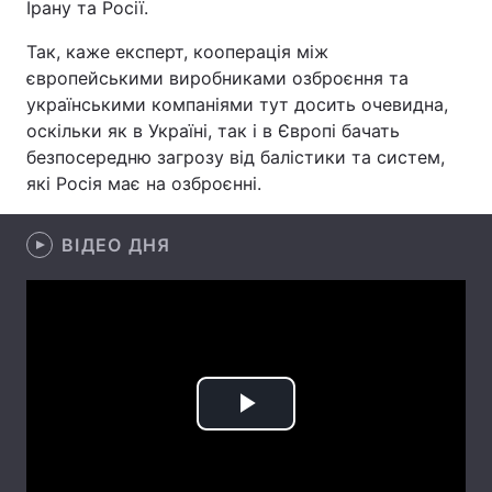
Ірану та Росії.
Лонгріди
Так, каже експерт, кооперація між
європейськими виробниками озброєння та
українськими компаніями тут досить очевидна,
Відео з Youtube
Статті
оскільки як в Україні, так і в Європі бачать
Інтерв'ю
Думки
безпосередню загрозу від балістики та систем,
які Росія має на озброєнні.
Архів
Вакансії
ВІДЕО ДНЯ
Контакти
Послуги
Play
Video