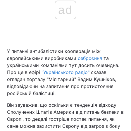
ad
Головна
Війна
Україна
Політика
У питанні антибалістики кооперація між
Економіка
Світ
європейськими виробниками
озброєння
та
Спорт
Наука
українськими компаніями тут досить очевидна.
Про це в ефірі
"Українського радіо"
сказав
Техно і зв'язок
Лайт
оглядач порталу "Мілітарний" Вадим Кушніков,
відповідаючи на запитання про протистояння
Зброя
Інциденти
російській балістиці.
Здоров'я
Туризм
Він зауважив, що оскільки є тенденція відходу
Сполучених Штатів Америки від питань безпеки в
Цікавинки
Погода
Європі, то дедалі гостріше постає питання, як
саме можна захистити Європу від загроз з боку
Екологія
Регіони