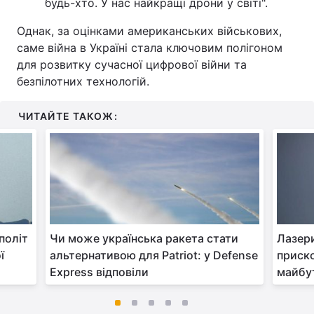
будь-хто. У нас найкращі дрони у світі".
Однак, за оцінками американських військових,
саме війна в Україні стала ключовим полігоном
для розвитку сучасної цифрової війни та
безпілотних технологій.
ЧИТАЙТЕ ТАКОЖ:
політ
Чи може українська ракета стати
Лазер
ї
альтернативою для Patriot: у Defense
приск
Express відповіли
майбу