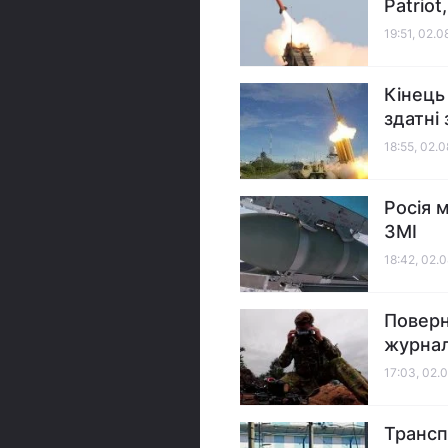
Patriot
19:51, 02.
Кінець
здатні 
18:55, 02.
Росія 
ЗМІ
18:42, 02.
Поверну
журнал
17:03, 02.
Трансп