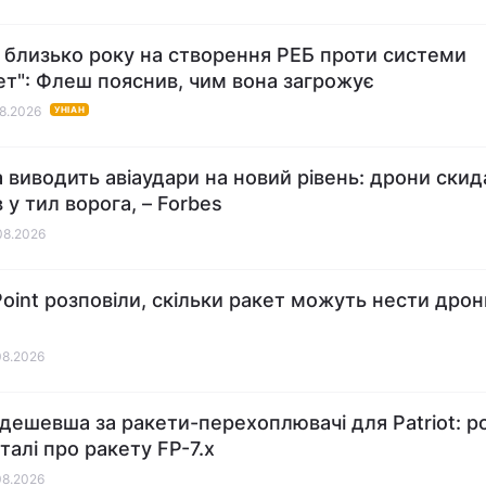
є близько року на створення РЕБ проти системи
ет": Флеш пояснив, чим вона загрожує
08.2026
УНІАН
а виводить авіаудари на новий рівень: дрони ски
 у тил ворога, – Forbes
08.2026
 Point розповіли, скільки ракет можуть нести дрон
2
08.2026
 дешевша за ракети-перехоплювачі для Patriot: р
талі про ракету FP-7.x
08.2026