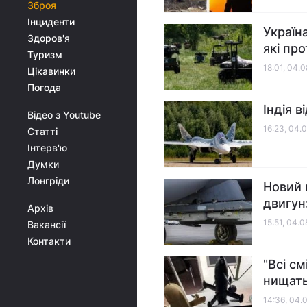
Зброя
Інциденти
Україн
Здоров'я
які пр
Туризм
18:01, 04.
Цікавинки
Погода
Індія 
Відео з Youtube
16:23, 04.
Статті
Інтерв'ю
Думки
Лонгріди
Новий 
двигун
Архів
15:51, 04.
Вакансії
Контакти
"Всі с
нищать
14:36, 04.