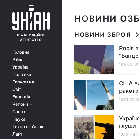
НОВИНИ ОЗ
НОВИНИ ЗБРОЯ
ІНФОРМАЦІЙНЕ
АГЕНТСТВО
Росія 
Головна
"Банде
Війна
19:57, 04.
Україна
Політика
Економіка
США ви
Світ
ракети,
Екологія
18:21, 04.
Регіони
Спорт
Україн
Наука
глушит
Техно і зв'язок
Лайт
18:13, 04.