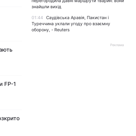
перегородила давні маршрути тварин: вони
знайшли вихід
01:44
Саудівська Аравія, Пакистан і
Туреччина уклали угоду про взаємну
оборону, - Reuters
Реклама
дають
и FP-1
озкрито