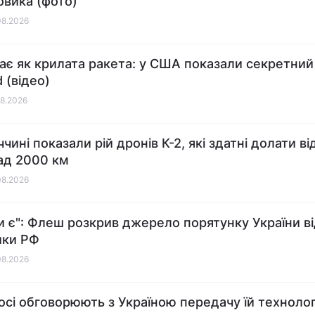
вика (фото)
08.2026
ає як крилата ракета: у США показали секретний
d (відео)
08.2026
чині показали рій дронів К-2, які здатні долати в
ад 2000 км
08.2026
и є": Флеш розкрив джерело порятунку України в
ики РФ
08.2026
сі обговорюють з Україною передачу їй технолог