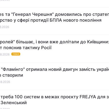
res та "Генерал Черешня" домовились про стратег
рство у сфері протидії БПЛА нового покоління
08.2026
ролей" більшає, і вони вже долітали до Київщини
т пояснив тактику Росії
08.2026
УНІАН
 "Фламінго" отримала новий двигун замість украї
о створили
08.2026
і треба 100 систем в межах проєкту FREJYA для 
- Зеленський