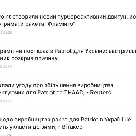
 Point створили новий турбореактивний двигун: й
тримати ракета "Фламінго"
08.2026
рамп не поспішає з Patriot для України: австрійс
ник розкрив причину
08.2026
лали угоду про збільшення виробництва
ктуючих для Patriot та THAAD, - Reuters
08.2026
щодо виробництва ракет для Patriot в Україні не
уть укласти до зими, - Вітакер
08.2026