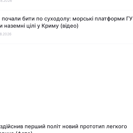
08.2026
 почали бити по суходолу: морські платформи Г
 наземні цілі у Криму (відео)
08.2026
ї здійснив перший політ новий прототип легкого