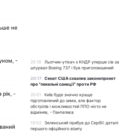
льше не
уном, -
20:18
Льотчик-утікач з КНДР уперше сів за
штурвал Boeing 737 і був приголомшений
20:17
Сенат США схвалив законопроект
про "пекельні санкції" проти РФ
рік, -
20:01
Київ буде значно краще
підготовлений до зими, але фактор
обстрілів і можливостей ППО ніхто не
відміняв, - Пантелеєв
19:52
Зеленський прибув до Сербії: деталі
ований
першого офіційного візиту