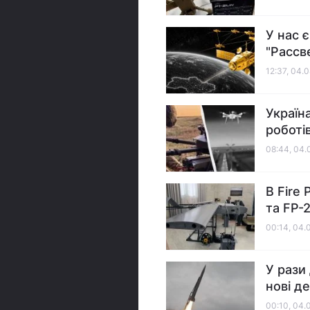
У нас 
"Рассв
12:37, 04.
Україн
роботів
08:44, 04.
В Fire
та FP-
00:14, 04.
У рази
нові де
00:10, 04.