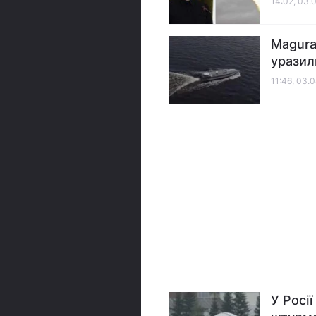
14:02, 03.
Magura
уразили
11:46, 03.
У Росі