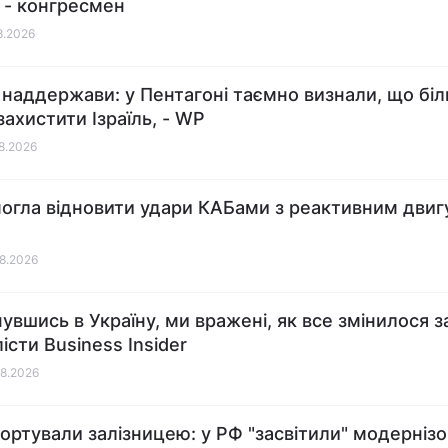
, - конгресмен
08.2026
 наддержави: у Пентагоні таємно визнали, що бі
захистити Ізраїль, - WP
08.2026
могла відновити удари КАБами з реактивним двиг
08.2026
вшись в Україну, ми вражені, як все змінилося за 
істи Business Insider
08.2026
ортували залізницею: у РФ "засвітили" модерніз