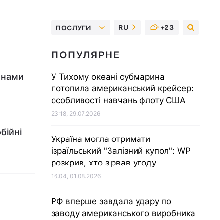
RU
+23
ПОСЛУГИ
ПОПУЛЯРНЕ
ронами
У Тихому океані субмарина
потопила американський крейсер:
особливості навчань флоту США
23:18, 29.07.2026
бійні
Україна могла отримати
ізраїльський "Залізний купол": WP
розкрив, хто зірвав угоду
16:04, 01.08.2026
РФ вперше завдала удару по
заводу американського виробника