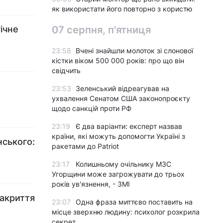
як використати його повторно з користю
ічне
07 серпня, п'ятниця
23:58
Вчені знайшли молоток зі слонової
кістки віком 500 000 років: про що він
свідчить
:
23:53
Зеленський відреагував на
ухвалення Сенатом США законопроєкту
щодо санкцій проти РФ
23:19
Є два варіанти: експерт назвав
країни, які можуть допомогти Україні з
нського:
ракетами до Patriot
23:17
Колишньому очільнику МЗС
Угорщини може загрожувати до трьох
років ув'язнення, - ЗМІ
закриття
23:07
Одна фраза миттєво поставить на
місце зверхню людину: психолог розкрила
секрет