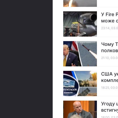
У Fire
може о
23:14, 03.
Чому Т
полков
21:10, 03.
США ук
компле
18:25, 03.
Угоду 
встигн
18:00, 03.