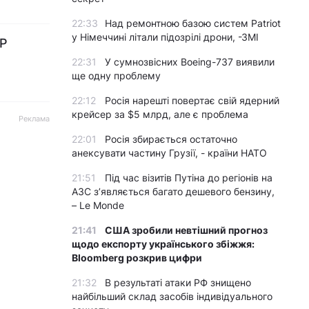
22:33
Над ремонтною базою систем Patriot
у Німеччині літали підозрілі дрони, -ЗМІ
УР
22:31
У сумнозвісних Boeing-737 виявили
ще одну проблему
22:12
Росія нарешті повертає свій ядерний
крейсер за $5 млрд, але є проблема
Реклама
22:01
Росія збирається остаточно
анексувати частину Грузії, - країни НАТО
21:51
Під час візитів Путіна до регіонів на
АЗС з’являється багато дешевого бензину,
– Le Monde
21:41
США зробили невтішний прогноз
щодо експорту українського збіжжя:
Bloomberg розкрив цифри
21:32
В результаті атаки РФ знищено
найбільший склад засобів індивідуального