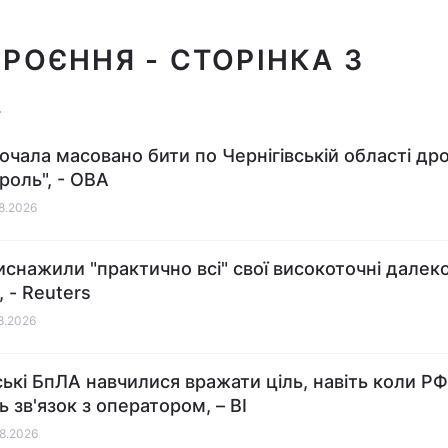
БРОЄННЯ
- СТОРІНКА 3
почала масовано бити по Чернігівській області д
роль", - ОВА
08.2026
снажили "практично всі" свої високоточні далеко
 - Reuters
08.2026
ські БпЛА навчилися вражати ціль, навіть коли РФ
ь зв'язок з оператором, – BI
08.2026