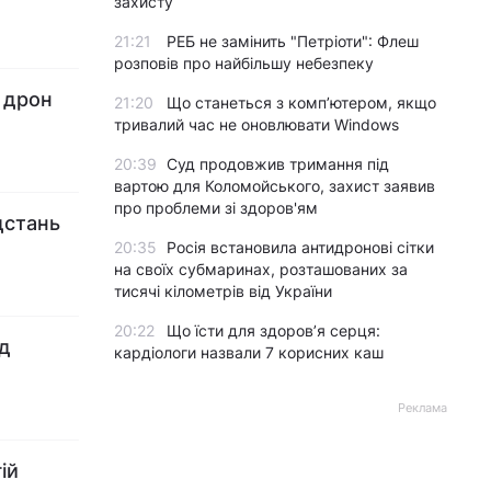
захисту
21:21
РЕБ не замінить "Петріоти": Флеш
розповів про найбільшу небезпеку
 дрон
21:20
Що станеться з комп’ютером, якщо
тривалий час не оновлювати Windows
20:39
Суд продовжив тримання під
вартою для Коломойського, захист заявив
про проблеми зі здоров'ям
ідстань
20:35
Росія встановила антидронові сітки
на своїх субмаринах, розташованих за
тисячі кілометрів від України
20:22
Що їсти для здоров’я серця:
ід
кардіологи назвали 7 корисних каш
Реклама
ій