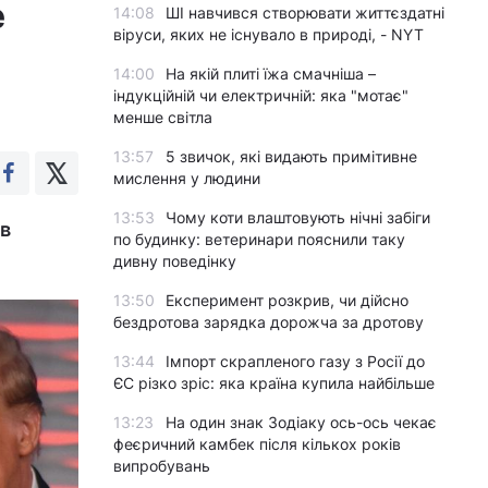
e
14:08
ШІ навчився створювати життєздатні
віруси, яких не існувало в природі, - NYT
14:00
На якій плиті їжа смачніша –
індукційній чи електричній: яка "мотає"
менше світла
13:57
5 звичок, які видають примітивне
мислення у людини
13:53
Чому коти влаштовують нічні забіги
 в
по будинку: ветеринари пояснили таку
дивну поведінку
13:50
Експеримент розкрив, чи дійсно
бездротова зарядка дорожча за дротову
13:44
Імпорт скрапленого газу з Росії до
ЄС різко зріс: яка країна купила найбільше
13:23
На один знак Зодіаку ось-ось чекає
феєричний камбек після кількох років
випробувань