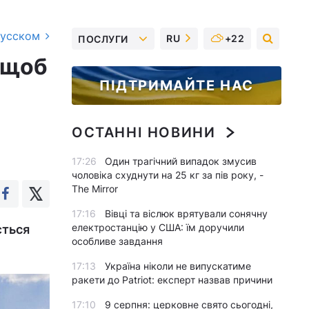
русском
RU
+22
ПОСЛУГИ
 щоб
ПІДТРИМАЙТЕ НАС
ОСТАННІ НОВИНИ
17:26
Один трагічний випадок змусив
чоловіка схуднути на 25 кг за пів року, -
The Mirror
17:16
Вівці та віслюк врятували сонячну
електростанцію у США: їм доручили
ється
особливе завдання
17:13
Україна ніколи не випускатиме
ракети до Patriot: експерт назвав причини
17:10
9 серпня: церковне свято сьогодні,