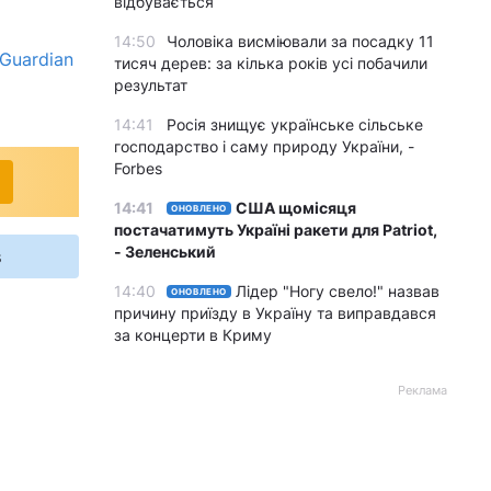
відбувається
14:50
Чоловіка висміювали за посадку 11
Guardian
тисяч дерев: за кілька років усі побачили
результат
14:41
Росія знищує українське сільське
господарство і саму природу України, -
Forbes
14:41
США щомісяця
ОНОВЛЕНО
постачатимуть Україні ракети для Patriot,
- Зеленський
s
14:40
Лідер "Ногу свело!" назвав
ОНОВЛЕНО
причину приїзду в Україну та виправдався
за концерти в Криму
Реклама