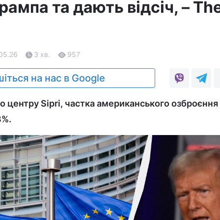
ампа та дають відсіч, – Th
.05.26
3 хв.
957
іться на нас в Google
о центру Sipri, частка американського озброєння
8%.