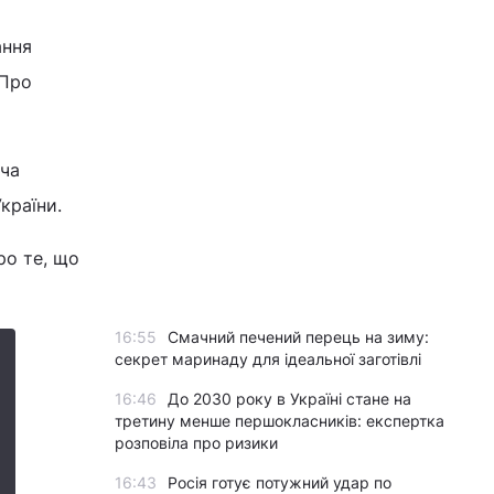
ання
 Про
тча
країни.
ро те, що
16:55
Смачний печений перець на зиму:
секрет маринаду для ідеальної заготівлі
16:46
До 2030 року в Україні стане на
третину менше першокласників: експертка
розповіла про ризики
16:43
Росія готує потужний удар по