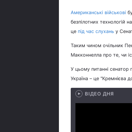
Американські військові
бу
безпілотних технологій н
це
під час слухань
у Сенат
Таким чином очільник Пен
Макконнелла про те, чи і
У цьому питанні сенатор 
Україна – це "Кремнієва д
ВІДЕО ДНЯ