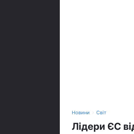
›
Новини
Світ
Лідери ЄС в