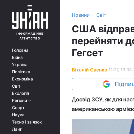
›
Новини
Світ
США відправ
ІНФОРМАЦІЙНЕ
перейняти до
АГЕНТСТВО
Гегсет
Головна
Війна
Україна
Віталій Саєнко
11:27, 13.05
Політика
Економіка
Підпиш
Світ
Екологія
Досвід ЗСУ, як для нас
Регіони
Спорт
американською армією
Наука
Техно і зв'язок
Лайт