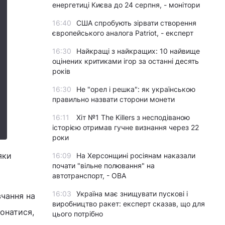
енергетиці Києва до 24 серпня, - монітори
16:40
США спробують зірвати створення
європейського аналога Patriot, - експерт
16:30
Найкращі з найкращих: 10 найвище
оцінених критиками ігор за останні десять
років
16:30
Не "орел і решка": як українською
правильно назвати сторони монети
16:11
Хіт №1 The Killers з несподіваною
історією отримав гучне визнання через 22
роки
яки
16:09
На Херсонщині росіянам наказали
почати "вільне полювання" на
автотранспорт, - ОВА
16:03
Україна має знищувати пускові і
вчання на
виробництво ракет: експерт сказав, що для
конатися,
цього потрібно