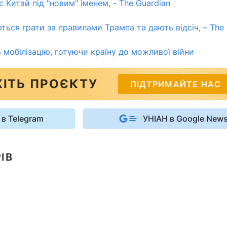
є Китай під "новим" іменем, - The Guardian
ться грати за правилами Трампа та дають відсіч, – The 
 мобілізацію, готуючи країну до можливої війни
ІТЬ ПРОЄКТУ
ПІДТРИМАЙТЕ НАС
 в Telegram
УНІАН в Google New
ІВ