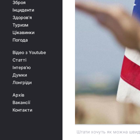
Зброя
Інциденти
Здоров'я
Туризм
Цікавинки
Погода
Відео з Youtube
Статті
Інтерв'ю
Думки
Лонгріди
Архів
Вакансії
Контакти
Штати хочуть як можна швидш