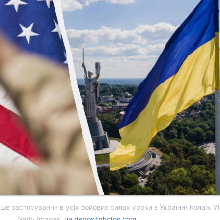
е застосування в усіх бойових силах уроки з України\ Колаж У
Getty Images,
ua.depositphotos.com