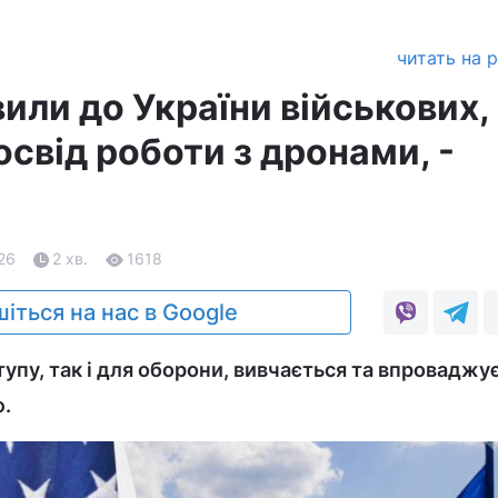
читать на 
или до України військових,
свід роботи з дронами, -
.26
2 хв.
1618
іться на нас в Google
тупу, так і для оборони, вивчається та впроваджу
.