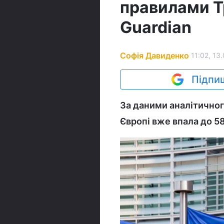
правилами Тр
Guardian
Софія Давиденко
11:02, 13
Підпиш
За даними аналітичног
Європі вже впала до 5