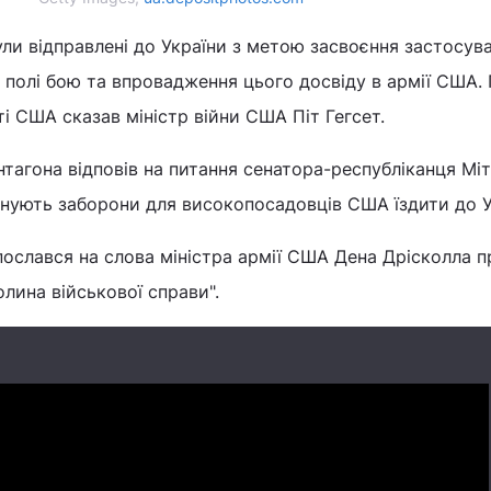
ли відправлені до України з метою засвоєння застосув
а полі бою та впровадження цього досвіду в армії США.
і США сказав міністр війни США Піт Гегсет.
тагона відповів на питання сенатора-республіканця Мі
снують заборони для високопосадовців США їздити до У
послався на слова міністра армії США Дена Дрісколла п
олина військової справи".