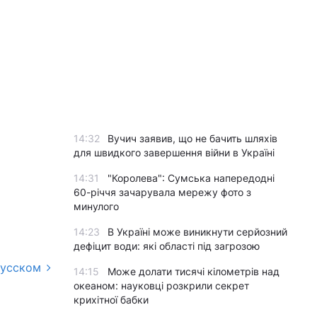
14:32
Вучич заявив, що не бачить шляхів
для швидкого завершення війни в Україні
14:31
"Королева": Сумська напередодні
60-річчя зачарувала мережу фото з
минулого
14:23
В Україні може виникнути серйозний
дефіцит води: які області під загрозою
русском
14:15
Може долати тисячі кілометрів над
океаном: науковці розкрили секрет
крихітної бабки