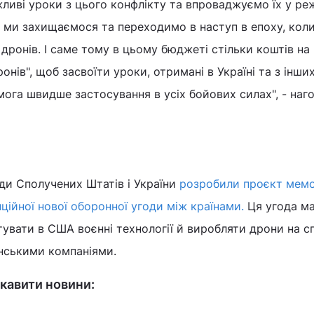
ливі уроки з цього конфлікту та впроваджуємо їх у ре
к ми захищаємося та переходимо в наступ в епоху, кол
дронів. І саме тому в цьому бюджеті стільки коштів на
онів", щоб засвоїти уроки, отримані в Україні та з інших
омога швидше застосування в усіх бойових силах", - наг
ди Сполучених Штатів і України
розробили проєкт мем
ційної нової оборонної угоди між країнами.
Ця угода м
тувати в США воєнні технології й виробляти дрони на с
нськими компаніями.
кавити новини: