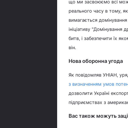
що ми засвоюємо всі мож
реального часу в тому, я
вимагається домінування 
ініціативу "Домінування др
битв, і забезпечити їх як
він.
Нова оборонна угода
Як повідомляв УНІАН, уря
з визначенням умов потен
дозволити Україні експор
підприємствах з америка
Вас також можуть заці