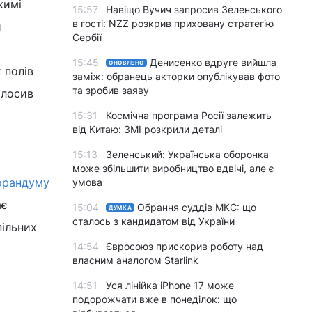
жимі
15:57
Навіщо Вучич запросив Зеленського
в гості: NZZ розкрив приховану стратегію
и
Сербії
15:45
Денисенко вдруге вийшла
ОНОВЛЕНО
 полів
заміж: обранець акторки опублікував фото
та зробив заяву
олосив
15:31
Космічна програма Росії залежить
від Китаю: ЗМІ розкрили деталі
15:13
Зеленський: Українська оборонка
може збільшити виробництво вдвічі, але є
орандуму
умова
ає
15:04
Обрання суддів МКС: що
ДУМКА
сталось з кандидатом від України
пільних
14:54
Євросоюз прискорив роботу над
власним аналогом Starlink
14:51
Уся лінійка iPhone 17 може
подорожчати вже в понеділок: що