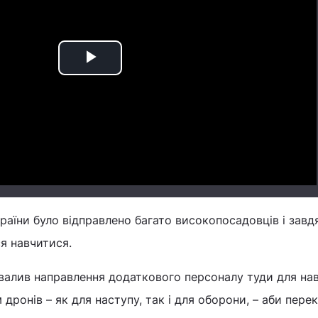
Play
Video
країни було відправлено багато високопосадовців і завд
я навчитися.
валив направлення додаткового персоналу туди для на
дронів – як для наступу, так і для оборони, – аби пере