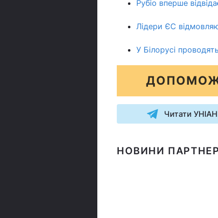
Рубіо вперше відвіда
Лідери ЄС відмовляю
У Білорусі проводять
ДОПОМОЖ
Читати УНІАН
НОВИНИ ПАРТНЕР