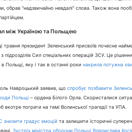
ли, обрав "надзвичайно невдалі" слова. Також вона пооб
партійцем.
л між Україною та Польщею
ці травня президент Зеленський присвоїв почесне найм
 з підрозділів Сил спеціальних операцій ЗСУ. Це рішенн
в Польщі, яку і так в останні роки
накрила потужна хв
роль Навроцький заявив, що
спробує позбавити Зеленс
роди Польщі
– ордена Білого Орла. Скористалися ситуа
об вкотре пограти на темі Волинської трагедії та УПА.
С знизити градус емоцій
та залишити історичні супере
овані.
Зустріч міністра оборони Польщі Владислава Косі