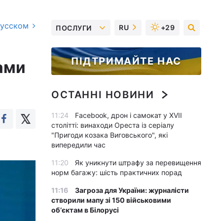
русском
RU
+29
ПОСЛУГИ
ПІДТРИМАЙТЕ НАС
ами
ОСТАННІ НОВИНИ
11:24
Facebook, дрон і самокат у XVII
столітті: винаходи Ореста із серіалу
"Пригоди козака Виговського", які
випередили час
11:20
Як уникнути штрафу за перевищення
норм багажу: шість практичних порад
11:16
Загроза для України: журналісти
створили мапу зі 150 військовими
обʼєктам в Білорусі