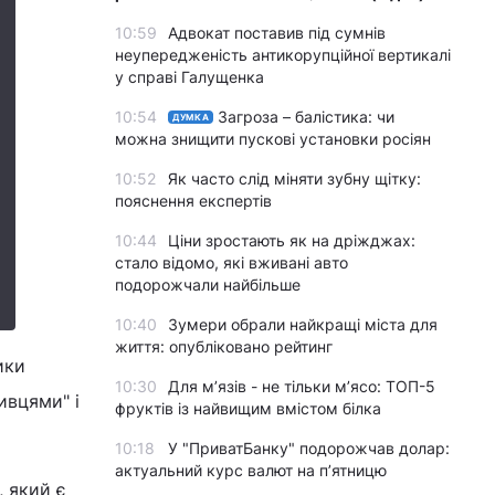
10:59
Адвокат поставив під сумнів
неупередженість антикорупційної вертикалі
у справі Галущенка
10:54
Загроза – балістика: чи
ДУМКА
можна знищити пускові установки росіян
10:52
Як часто слід міняти зубну щітку:
пояснення експертів
10:44
Ціни зростають як на дріжджах:
стало відомо, які вживані авто
подорожчали найбільше
10:40
Зумери обрали найкращі міста для
життя: опубліковано рейтинг
ики
10:30
Для м’язів - не тільки м’ясо: ТОП-5
ивцями" і
фруктів із найвищим вмістом білка
10:18
У "ПриватБанку" подорожчав долар:
актуальний курс валют на п’ятницю
 який є