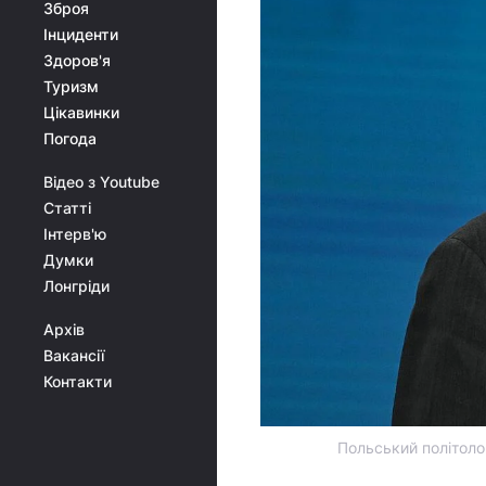
Зброя
Інциденти
Здоров'я
Туризм
Цікавинки
Погода
Відео з Youtube
Статті
Інтерв'ю
Думки
Лонгріди
Архів
Вакансії
Контакти
Польський політоло