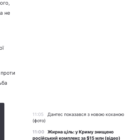
ого,
а не
ої
 проти
ьба
11:05
Дантес показався з новою коханою
(фото)
11:00
Жирна ціль: у Криму знищено
російський комплекс за $15 млн (відео)