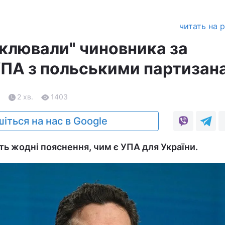
читать на 
аклювали" чиновника за
УПА з польськими партизан
6
2 хв.
1403
іться на нас в Google
ь жодні пояснення, чим є УПА для України.