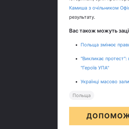
Камиша з очільником Офі
результату.
Вас також можуть заці
Польща змінює прави
"Викликає протест":
"Героїв УПА"
Українці масово за
Польща
ДОПОМОЖ