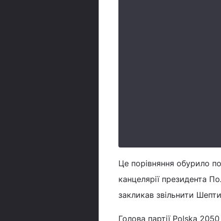
Це порівняння обурило по
канцелярії президента По
закликав звільнити Шепти
Голова партії Polska 205