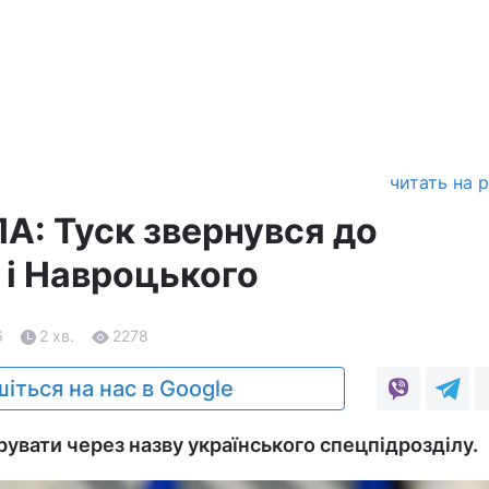
читать на 
А: Туск звернувся до
 і Навроцького
6
2 хв.
2278
іться на нас в Google
вати через назву українського спецпідрозділу.