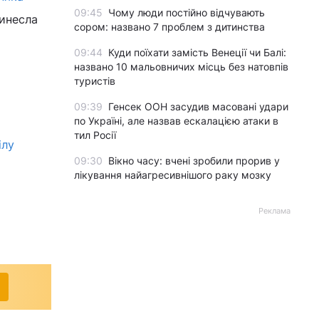
09:45
Чому люди постійно відчувають
инесла
сором: названо 7 проблем з дитинства
09:44
Куди поїхати замість Венеції чи Балі:
названо 10 мальовничих місць без натовпів
туристів
09:39
Генсек ООН засудив масовані удари
по Україні, але назвав ескалацією атаки в
тил Росії
ілу
09:30
Вікно часу: вчені зробили прорив у
лікування найагресивнішого раку мозку
Реклама