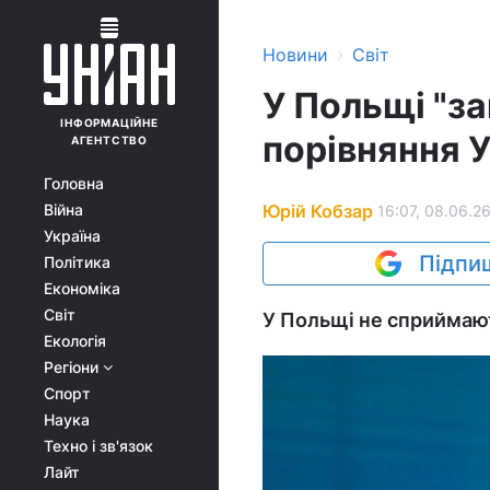
›
Новини
Світ
У Польщі "з
ІНФОРМАЦІЙНЕ
порівняння 
АГЕНТСТВО
Головна
Юрій Кобзар
Війна
16:07, 08.06.2
Україна
Підпиш
Політика
Економіка
Світ
У Польщі не сприймают
Екологія
Регіони
Спорт
Наука
Техно і зв'язок
Лайт