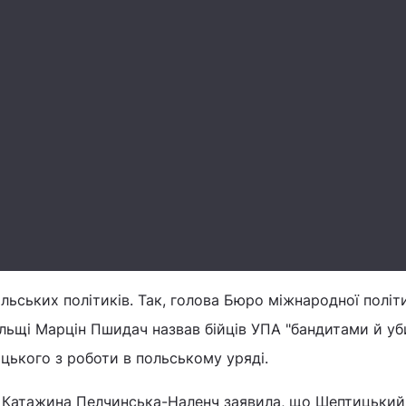
льських політиків. Так, голова Бюро міжнародної політ
льщі Марцін Пшидач назвав бійців УПА "бандитами й уб
цького з роботи в польському уряді.
0 Катажина Пелчинська-Наленч заявила, що Шептицький,