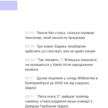
09:30
Пенсія без стажу: скільки отримає
пенсіонер, який ніколи не працював
09:25
Три знаки Зодіаку незабаром
здійснять усі свої мрії, але за однієї умови
09:24
"Так лякають…": Вітвіцька зізналася,
чи залишиться у Києві після народження
малюка
09:11
Дрони поцілили у склад Wildberries в
Єкатеринбурзі за 2000 км від кордону
(відео)
09:11
"Люта нічка 2": вийшов трейлер
сиквелу хітової різдвяної екшн-комедії з
Девідом Гарбором (відео)