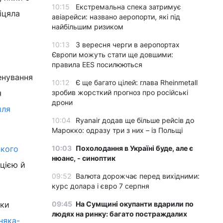
10:15
Екстремальна спека затримує
іцяла
авіарейси: названо аеропорти, які під
найбільшим ризиком
10:13
З вересня черги в аеропортах
Європи можуть стати ще довшими:
правила EES посилюються
енування
10:12
Є ще багато цілей: глава Rheinmetall
я
зробив жорсткий прогноз про російські
дрони
иля
10:04
Ryanair додав ще більше рейсів до
Марокко: одразу три з них – із Польщі
ького
10:03
Похолодання в Україні буде, але є
нюанс, - синоптик
цією й
09:52
Валюта дорожчає перед вихідними:
курс долара і євро 7 серпня
чки
09:45
На Сумщині окупанти вдарили по
людях на ринку: багато постраждалих
няка-