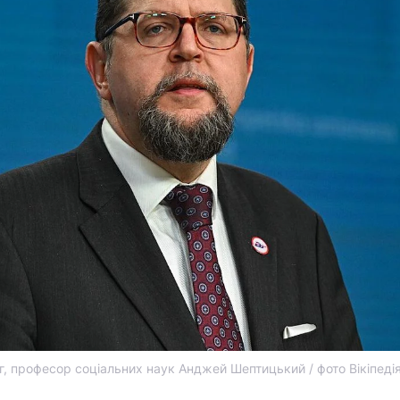
г, професор соціальних наук Анджей Шептицький / фото Вікіпеді