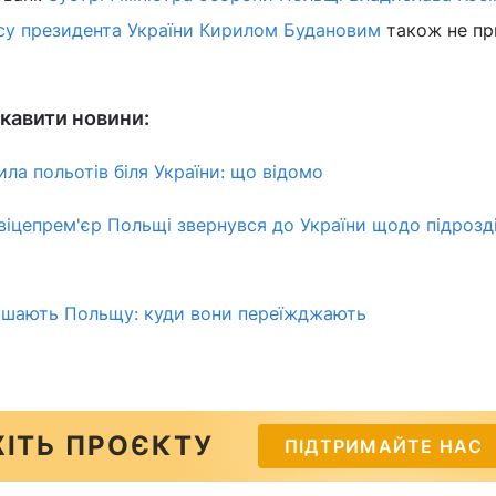
су президента України Кирилом Будановим
також не пр
кавити новини:
ла польотів біля України: що відомо
 віцепрем'єр Польщі звернувся до України щодо підрозд
лишають Польщу: куди вони переїжджають
ІТЬ ПРОЄКТУ
ПІДТРИМАЙТЕ НАС