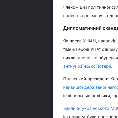
членом цієї політичної си
провести розмову з одно
Дипломатичний сканда
Як писав УНІАН, наприкін
"імені Героїв УПА" одному
викликало різке обурення 
антиукраїнської істерії
.
Польський президент Ка
найвищої державної наго
інші польські політики, щ
Заклики українського МЗ
історикам, були проігнор