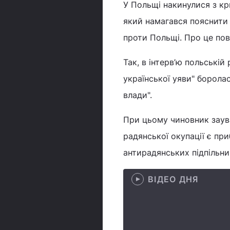
У Польщі накинулися з к
який намагався пояснити
проти Польщі. Про це по
Так, в інтерв’ю польській
української уяви" борола
влади".
При цьому чиновник заува
радянської окупації є пр
антирадянських підпільни
ВІДЕО ДНЯ