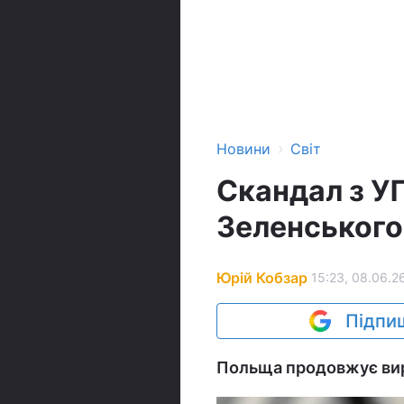
›
Новини
Світ
Скандал з УП
Зеленського
Юрій Кобзар
15:23, 08.06.2
Підпиш
Польща продовжує виру