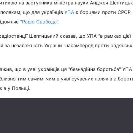
ритикою на заступника міністра науки Анджея Шептицьк
 полякам, що для українців
УПА
є борцями проти СРСР, 
відомляє
"Радіо Свобода"
.
 радіостанції Шептицький сказав, що УПА "в рамках цієї
ся за незалежність України "насамперед проти радянськ
жив, що в уяві українців ця "безнадійна боротьба" УПА
иблизно тим самим, чим в уяві сучасних поляків є борот
ків у Польщі.