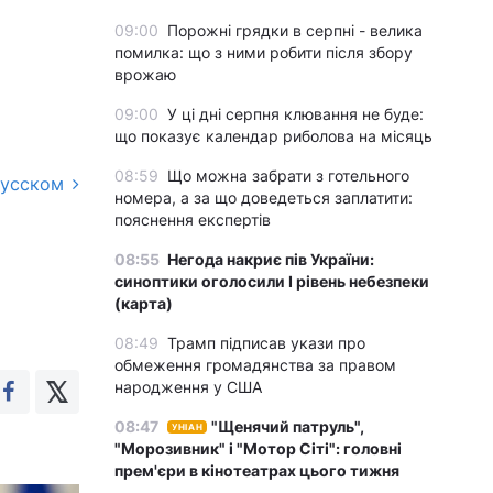
09:00
Порожні грядки в серпні - велика
помилка: що з ними робити після збору
врожаю
09:00
У ці дні серпня клювання не буде:
що показує календар риболова на місяць
08:59
Що можна забрати з готельного
русском
номера, а за що доведеться заплатити:
пояснення експертів
08:55
Негода накриє пів України:
синоптики оголосили І рівень небезпеки
(карта)
08:49
Трамп підписав укази про
обмеження громадянства за правом
народження у США
08:47
"Щенячий патруль",
УНІАН
"Морозивник" і "Мотор Сіті": головні
прем'єри в кінотеатрах цього тижня