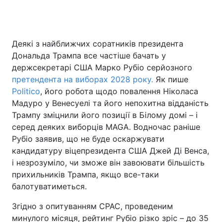
Головна
Війна
Деякі з найближчих соратників президента
Дональда Трампа все частіше бачать у
Україна
Політика
держсекретарі США Марко Рубіо серйозного
претендента на виборах 2028 року.
Як пише
Економіка
Світ
Politico
, його робота щодо повалення Ніколаса
Мадуро у Венесуелі та його непохитна відданість
Спорт
Наука
Трампу зміцнили його позиції в Білому домі – і
серед деяких виборців MAGA. Водночас раніше
Техно і зв'язок
Лайт
Рубіо заявив, що не буде оскаржувати
кандидатуру віцепрезидента США Джей Ді Венса,
Зброя
Інциденти
і незрозуміло, чи зможе він завоювати більшість
Здоров'я
Туризм
прихильників Трампа, якщо все-таки
балотуватиметься.
Цікавинки
Погода
Згідно з опитуванням CPAC, проведеним
Екологія
Регіони
минулого місяця, рейтинг Рубіо різко зріс – до 35