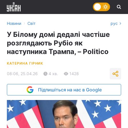
›
Новини
Світ
рус
У Білому домі дедалі частіше
розглядають Рубіо як
наступника Трампа, – Politico
КАТЕРИНА ГІРНИК
08:06, 25.04.26
4 хв.
1428
Підпишіться на нас в Google