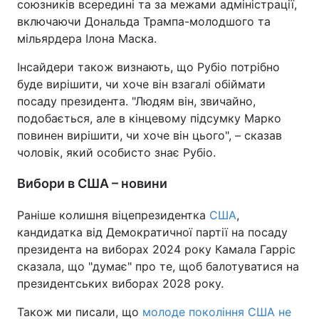
союзників всередині та за межами адміністрації,
включаючи Дональда Трампа-молодшого та
мільярдера Ілона Маска.
Інсайдери також визнають, що Рубіо потрібно
буде вирішити, чи хоче він взагалі обіймати
посаду президента. "Людям він, звичайно,
подобається, але в кінцевому підсумку Марко
повинен вирішити, чи хоче він цього", – сказав
чоловік, який особисто знає Рубіо.
Вибори в США – новини
Раніше колишня віцепрезидентка
США
,
кандидатка від Демократичної партії на посаду
президента на виборах 2024 року Камала Гарріс
сказала, що "думає" про те, щоб балотуватися на
президентських виборах 2028 року.
Також ми писали, що
молоде покоління США не