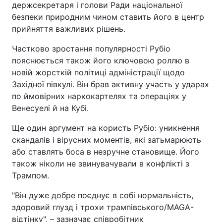
держсекретаря і голови Ради національної
безпеки природним чином ставить його в центр
прийняття важливих рішень.
Частково зростання популярності Рубіо
пояснюється також його ключовою роллю в
новій жорсткій політиці адміністрації щодо
Західної півкулі. Він брав активну участь у ударах
по ймовірних наркокартелях та операціях у
Венесуелі й на Кубі.
Ще один аргумент на користь Рубіо: уникнення
скандалів і вірусних моментів, які затьмарюють
або ставлять боса в незручне становище. Його
також ніколи не звинувачували в конфлікті з
Трампом.
"Він дуже добре поєднує в собі нормальність,
здоровий глузд і трохи трампівського/MAGA-
відтінку", – зазначає співробітник