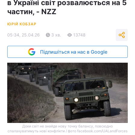
в Україні світ розвалюється на 5
частин, - NZZ
ЮРІЙ КОБЗАР
05:34, 25.04.26
3 хв.
13748
Підпишіться на нас в Google
Доки світ не знайде нову точку балансу, повсюдно
спалахуватимуть нові конфлікти / фото facebook.com/UALandForces