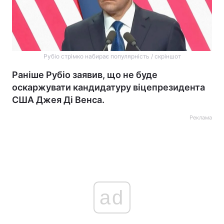
Рубіо стрімко набирає популярність / скріншот
Раніше Рубіо заявив, що не буде
оскаржувати кандидатуру віцепрезидента
США Джея Ді Венса.
Реклама
ad