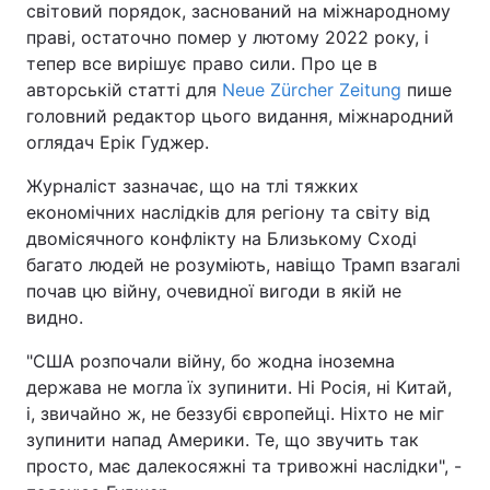
світовий порядок, заснований на міжнародному
праві, остаточно помер у лютому 2022 року, і
тепер все вирішує право сили. Про це в
авторській статті для
Neue Zürcher Zeitung
пише
головний редактор цього видання, міжнародний
оглядач Ерік Гуджер.
Журналіст зазначає, що на тлі тяжких
економічних наслідків для регіону та світу від
двомісячного конфлікту на Близькому Сході
багато людей не розуміють, навіщо Трамп взагалі
почав цю війну, очевидної вигоди в якій не
видно.
"США розпочали війну, бо жодна іноземна
держава не могла їх зупинити. Ні Росія, ні Китай,
і, звичайно ж, не беззубі європейці. Ніхто не міг
зупинити напад Америки. Те, що звучить так
просто, має далекосяжні та тривожні наслідки", -