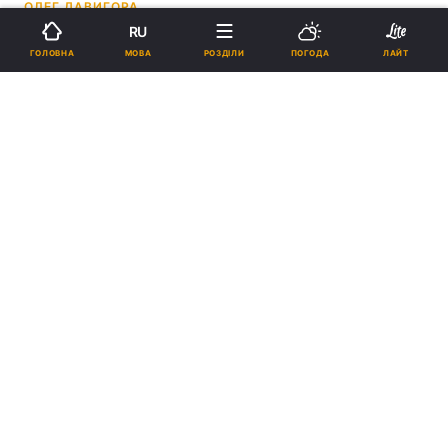
ОЛЕГ ДАВИГОРА
RU
01:59, 25.04.26
2 хв.
2101
МОВА
ГОЛОВНА
РОЗДІЛИ
ПОГОДА
ЛАЙТ
Підпишіться на нас в Google
Макрон закликав європейців просувати свою програму / фото
president.gov.ua
Французький лідер очікує, що
напруженість у відносинах зі США