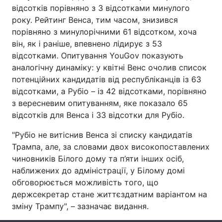
відсотків порівняно з 3 відсотками минулого
Лонгріди
року. Рейтинг Венса, тим часом, знизився
порівняно з минулорічними 61 відсотком, хоча
він, як і раніше, впевнено лідирує з 53
Відео з Youtube
Статті
відсотками. Опитування YouGov показують
аналогічну динаміку: у квітні Венс очолив список
Інтерв'ю
Думки
потенційних кандидатів від республіканців із 63
Архів
Вакансії
відсотками, а Рубіо – із 42 відсотками, порівняно
з вересневим опитуванням, яке показало 65
Контакти
відсотків для Венса і 33 відсотки для Рубіо.
Послуги
"Рубіо не витіснив Венса зі списку кандидатів
Трампа, але, за словами двох високопоставлених
чиновників Білого дому та п’яти інших осіб,
наближених до адміністрації, у Білому домі
обговорюється можливість того, що
держсекретар стане життєздатним варіантом на
зміну Трампу", – зазначає видання.