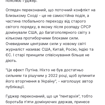
пояснює Гуджер.
Оглядач переконаний, що поточний конфлікт на
Близькому Сході - це не самостійна подія, а
частина глобального переходу від старого
світого порядку, в якому після розпаду СРСР
домінували США, до багатополярного світу з
кількома протиборчими блоками сили.
Очевидними центрами сили у новому світі
журналіст називає США, Китай, Росію, Індію та
ЄС. І старі принципи співіснування більше не
діють.
"Це ефект Путіна. Ніхто не був достатньо
сильним та рішучим у 2022 році, щоб зупинити
його вторгнення в Україну", - наголошує автор
публікації.
Гуджер переконаний, що ця "пентархія", тобто
боротьба п'яти домінуючих держав, принесе