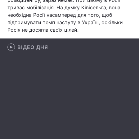
розвідцентру, зараз немає. При цьому в Росії
триває мобілізація. На думку Ківісельга, вона
Лонгріди
необхідна Росії насамперед для того, щоб
підтримувати темп наступу в Україні, оскільки
Відео з Youtube
Статті
Росія не досягла своїх цілей.
Інтерв'ю
Думки
ВІДЕО ДНЯ
Архів
Вакансії
Контакти
Послуги