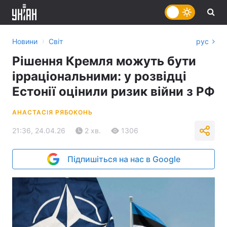
›
Новини
Світ
рус
Рішення Кремля можуть бути
ірраціональними: у розвідці
Естонії оцінили ризик війни з РФ
АНАСТАСІЯ РЯБОКОНЬ
21:36, 24.04.26
2 хв.
1306
Підпишіться на нас в Google