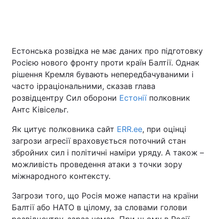
Головна
Війна
Естонська розвідка не має даних про підготовку
Росією нового фронту проти країн Балтії. Однак
Україна
Політика
рішення Кремля бувають непередбачуваними і
Економіка
Світ
часто ірраціональними, сказав глава
розвідцентру Сил оборони
Естонії
полковник
Спорт
Наука
Антс Ківісельг.
Техно і зв'язок
Лайт
Як цитує полковника сайт
ERR.ee
, при оцінці
загрози агресії враховується поточний стан
Зброя
Інциденти
збройних сил і політичні наміри уряду. А також –
можливість проведення атаки з точки зору
Здоров'я
Туризм
міжнародного контексту.
Цікавинки
Погода
Загрози того, що Росія може напасти на країни
Балтії або НАТО в цілому, за словами голови
Екологія
Регіони