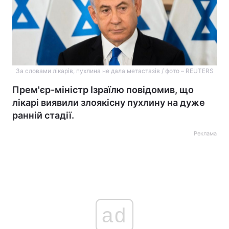
За словами лікарів, пухлина не дала метастазів / фото – REUTERS
Прем'єр-міністр Ізраїлю повідомив, що
лікарі виявили злоякісну пухлину на дуже
ранній стадії.
Реклама
ad