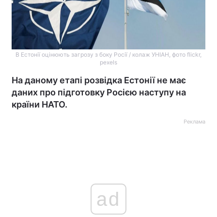
В Естонії оцінюють загрозу з боку Росії / колаж УНІАН, фото flickr,
pexels
На даному етапі розвідка Естонії не має
даних про підготовку Росією наступу на
країни НАТО.
Реклама
ad