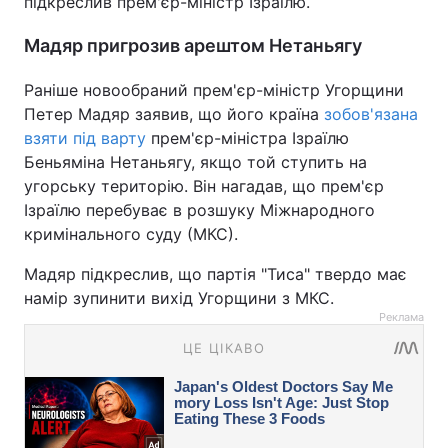
підкреслив прем'єр-міністр Ізраїлю.
Мадяр пригрозив арештом Нетаньягу
Раніше новообраний прем'єр-міністр Угорщини
Петер Мадяр заявив, що його країна
зобов'язана
взяти під варту
прем'єр-міністра Ізраїлю
Беньяміна Нетаньягу, якщо той ступить на
угорську територію. Він нагадав, що прем'єр
Ізраїлю перебуває в розшуку Міжнародного
кримінального суду (МКС).
Мадяр підкреслив, що партія "Тиса" твердо має
намір зупинити вихід Угорщини з МКС.
Реклама