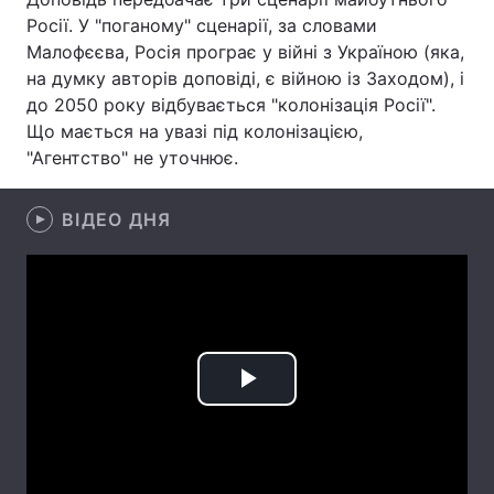
Росії. У "поганому" сценарії, за словами
Лонгріди
Малофєєва, Росія програє у війні з Україною (яка,
на думку авторів доповіді, є війною із Заходом), і
до 2050 року відбувається "колонізація Росії".
Відео з Youtube
Статті
Що мається на увазі під колонізацією,
Інтерв'ю
Думки
"Агентство" не уточнює.
Архів
Вакансії
ВІДЕО ДНЯ
Контакти
Послуги
Play
Video