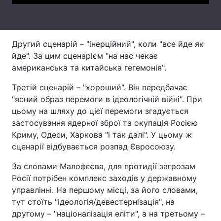
Тема оформлення
Другий сценарій – "інерційний", коли "все йде як
йде". За цим сценарієм "на нас чекає
американська та китайська гегемонія".
Третій сценарій – "хороший". Він передбачає
"ясний образ перемоги в ідеологічній війні". При
цьому на шляху до цієї перемоги згадується
застосування ядерної зброї та окупація Росією
Криму, Одеси, Харкова "і так далі". У цьому ж
сценарії відбувається розпад Євросоюзу.
За словами Малофєєва, для протидії загрозам
Росії потрібен комплекс заходів у державному
управлінні. На першому місці, за його словами,
тут стоїть "ідеологія/девестернізація", на
другому – "націоналізація еліти", а на третьому –