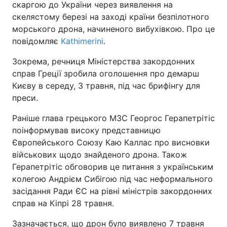
скаргою до України через виявлення на
скелястому березі на заході країни безпілотного
морського дрона, начиненого вибухівкою. Про це
повідомляє
Kathimerini
.
Зокрема, речниця Міністерства закордонних
справ Греції зробила оголошення про демарш
Києву в середу, 3 травня, під час брифінгу для
преси.
Раніше глава грецького МЗС Георгос Герапетрітіс
поінформував високу представницю
Європейського Союзу Каю Каллас про висновки
військових щодо знайденого дрона. Також
Герапетрітіс обговорив це питання з українським
колегою Андрієм Сибігою під час неформального
засідання Ради ЄС на рівні міністрів закордонних
справ на Кіпрі 28 травня.
Зазначається, що дрон було виявлено 7 травня