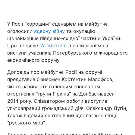
У Росії "хорошим" сценарієм на майбутнє
Головна
Війна
оголосили
ядерну війну
та окупацію
щонайменше південно-східної частини України.
Україна
Політика
Про це пише
"Агентство"
з посиланням на
виступи учасників Петербурзького міжнародного
Економіка
Світ
економічного форуму.
Спорт
Наука
Доповідь про майбутнє Росії на форумі
представив бізнесмен Костянтин Малофєєв,
Техно і зв'язок
Лайт
якого називають головним спонсором
Зброя
Інциденти
вторгнення "групи Гіркіна" на Донбас навесні
2014 року. Співавтором роботи виступив
Здоров'я
Туризм
ультраправий громадський діяч Олександр Дугін,
також відомий як головний ідеолог концепції
Цікавинки
Погода
"руського міра".
Екологія
Регіони
Доповідь передбачає три сценарії майбутнього