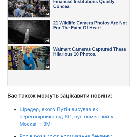
Вас також можуть зацікавити новини:
Шредер, якого Путін висував як
переговірника від ЄС, був помічений у
Москві, – ЗМІ
Росія розширює нормування бензину: