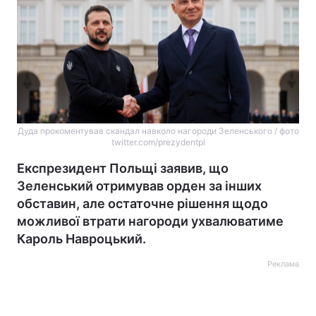
Дуда прокоментував скандал навколо нагороди Зеленського / фото
twitter.com/prezydentpl
Експрезидент Польщі заявив, що
Зеленський отримував орден за інших
обставин, але остаточне рішення щодо
можливої втрати нагороди ухвалюватиме
Кароль Навроцький.
Реклама