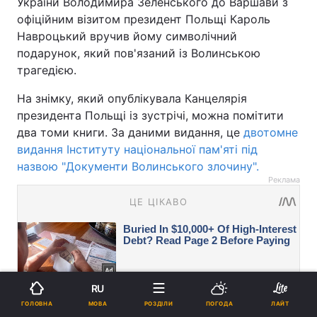
України Володимира Зеленського до Варшави з
офіційним візитом президент Польщі Кароль
Навроцький вручив йому символічний
подарунок, який пов'язаний із Волинською
трагедією.
На знімку, який опублікувала Канцелярія
президента Польщі із зустрічі, можна помітити
два томи книги. За даними видання, це
двотомне
видання Інституту національної пам'яті під
назвою "Документи Волинського злочину".
Реклама
RU
МОВА
ГОЛОВНА
РОЗДІЛИ
ПОГОДА
ЛАЙТ