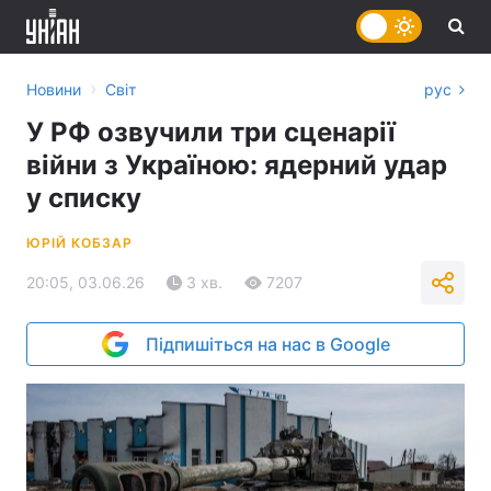
›
Новини
Світ
рус
У РФ озвучили три сценарії
війни з Україною: ядерний удар
у списку
ЮРІЙ КОБЗАР
20:05, 03.06.26
3 хв.
7207
Підпишіться на нас в Google