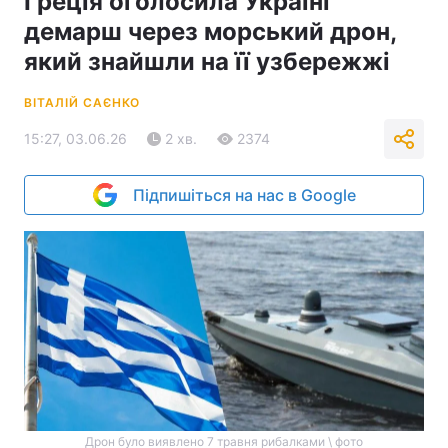
Греція оголосила Україні
демарш через морський дрон,
який знайшли на її узбережжі
ВІТАЛІЙ САЄНКО
15:27, 03.06.26
2 хв.
2374
Підпишіться на нас в Google
Дрон було виявлено 7 травня рибалками \ фото