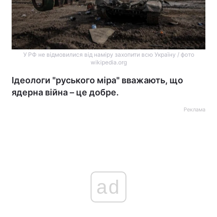
У РФ не відмовилися від наміру захопити всю Україну / фото
wikipedia.org
Ідеологи "руського міра" вважають, що
ядерна війна – це добре.
Реклама
ad