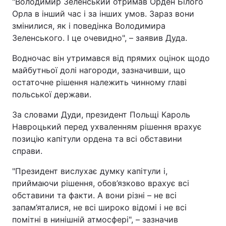
"Володимир Зеленський отримав Орден Білого
Орла в інший час і за інших умов. Зараз вони
змінилися, як і поведінка Володимира
Зеленського. І це очевидно", – заявив Дуда.
Водночас він утримався від прямих оцінок щодо
майбутньої долі нагороди, зазначивши, що
остаточне рішення належить чинному главі
польської держави.
За словами Дуди, президент Польщі Кароль
Навроцький перед ухваленням рішення врахує
позицію капітули ордена та всі обставини
справи.
"Президент вислухає думку капітули і,
приймаючи рішення, обов’язково врахує всі
обставини та факти. А вони різні – не всі
запам’яталися, не всі широко відомі і не всі
помітні в нинішній атмосфері", – зазначив