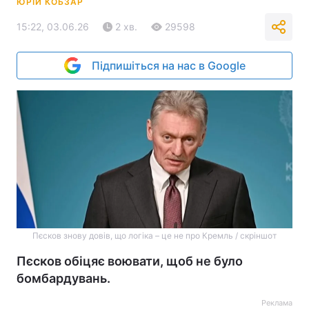
ЮРІЙ КОБЗАР
15:22, 03.06.26
2 хв.
29598
Підпишіться на нас в Google
Пєсков знову довів, що логіка – це не про Кремль / скріншот
Пєсков обіцяє воювати, щоб не було
бомбардувань.
Реклама