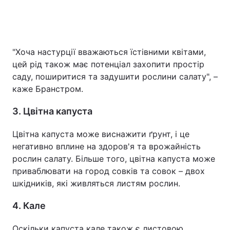
"Хоча настурції вважаються їстівними квітами,
цей рід також має потенціал захопити простір
саду, поширитися та задушити рослини салату", –
каже Бранстром.
3. Цвітна капуста
Цвітна капуста може виснажити ґрунт, і це
негативно вплине на здоров'я та врожайність
рослин салату. Більше того, цвітна капуста може
приваблювати на город совків та совок – двох
шкідників, які живляться листям рослин.
4. Кале
Оскільки капуста кале також є листовою