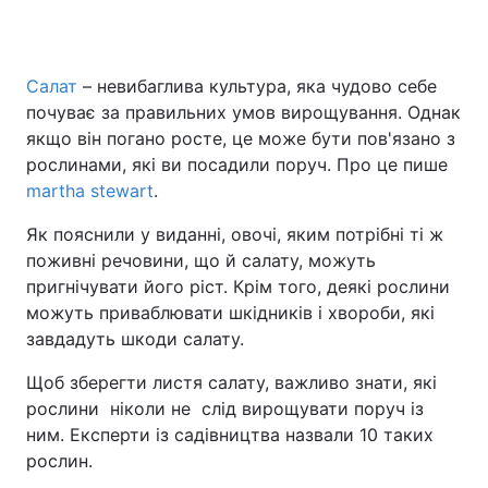
Салат
– невибаглива культура, яка чудово себе
Головна
Війна
почуває за правильних умов вирощування. Однак
якщо він погано росте, це може бути пов'язано з
Україна
Політика
рослинами, які ви посадили поруч. Про це пише
martha stewart
Економіка
.
Світ
Як пояснили у виданні, овочі, яким потрібні ті ж
Спорт
Наука
поживні речовини, що й салату, можуть
пригнічувати його ріст. Крім того, деякі рослини
Техно і зв'язок
Лайт
можуть приваблювати шкідників і хвороби, які
Зброя
Інциденти
завдадуть шкоди салату.
Щоб зберегти листя салату, важливо знати, які
Здоров'я
Туризм
рослини ніколи не слід вирощувати поруч із
Цікавинки
Погода
ним. Експерти із садівництва назвали 10 таких
рослин.
Екологія
Регіони