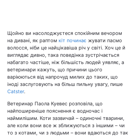
Щойно ви насолоджуєтеся спокійним вечором
на дивані, як раптом
кіт починає
жувати пасмо
волосся, ніби це найцікавіша річ у світі. Хоч це й
виглядає дивно, така поведінка зустрічається
набагато частіше, ніж більшість людей уявляє, а
ветеринари кажуть, що причини цього
варіюються від напрочуд милих до таких, що
іноді заслуговують на більш пильну увагу, пише
Catster
.
Ветеринар Паола Куевес розповіла, що
найпоширеніше пояснення є водночас і
наймилішим. Коти зазвичай – одиночні тварини,
але коли вони все ж зближуються з іншими – чи
то з котами, чи з людьми – вони вдаються до так