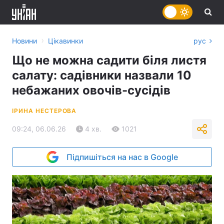
›
Новини
Цікавинки
рус
Що не можна садити біля листя
салату: садівники назвали 10
небажаних овочів-сусідів
ІРИНА НЕСТЕРОВА
09:24, 06.06.26
4 хв.
1021
Підпишіться на нас в Google