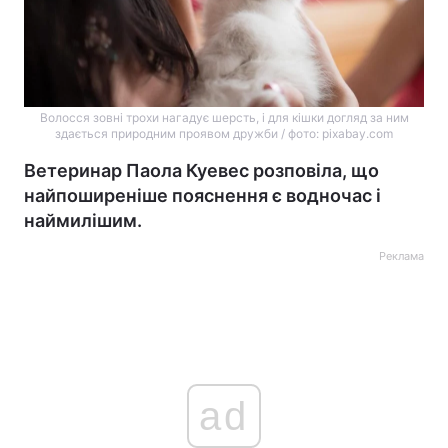
Волосся зовні трохи нагадує шерсть, і для кішки догляд за ним
здається природним проявом дружби / фото: pixabay.com
Ветеринар Паола Куевес розповіла, що
найпоширеніше пояснення є водночас і
наймилішим.
Реклама
ad