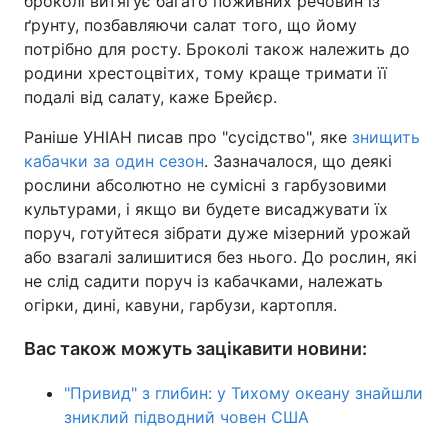
броколі витягує багато поживних речовин із
ґрунту, позбавляючи салат того, що йому
потрібно для росту. Броколі також належить до
родини хрестоцвітих, тому краще тримати її
подалі від салату, каже Брейєр.
Раніше УНІАН писав про "сусідство", яке
знищить
кабачки за один сезон
. Зазначалося, що деякі
рослини абсолютно не сумісні з гарбузовими
культурами, і якщо ви будете висаджувати їх
поруч, готуйтеся зібрати дуже мізерний урожай
або взагалі залишитися без нього. До рослин, які
не слід садити поруч із кабачками, належать
огірки, дині, кавуни, гарбузи, картопля.
Вас також можуть зацікавити новини:
"Привид" з глибин: у Тихому океану знайшли
зниклий підводний човен США