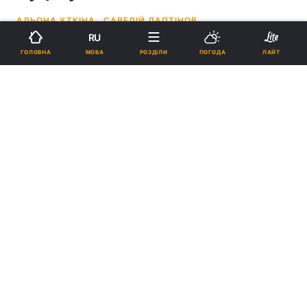
АЛЬОНА УТКІНА,
САВЕЛІЙ ЛАПТІНОВ
RU
07:30, 06.06.26
6 хв.
30733
МОВА
ГОЛОВНА
РОЗДІЛИ
ПОГОДА
ЛАЙТ
Підпишіться на нас в Google
Один із найдовших будинків у світі / Колаж УНIАН, скріншот
За радянських часів були популярні
урбаністичні експерименти, і одним із них є