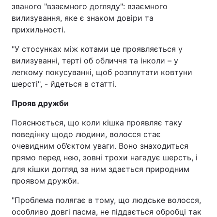
званого "взаємного догляду": взаємного
вилизування, яке є знаком довіри та
прихильності.
"У стосунках між котами це проявляється у
вилизуванні, терті об обличчя та інколи – у
легкому покусуванні, щоб розплутати ковтуни
шерсті", - йдеться в статті.
Прояв дружби
Пояснюється, що коли кішка проявляє таку
поведінку щодо людини, волосся стає
очевидним об’єктом уваги. Воно знаходиться
прямо перед нею, зовні трохи нагадує шерсть, і
для кішки догляд за ним здається природним
проявом дружби.
"Проблема полягає в тому, що людське волосся,
особливо довгі пасма, не піддається обробці так