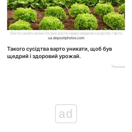
Листя салату може погано рости через невдале сусдство / фото
ua.depositphotos.com
Такого сусідтва варто уникати, щоб був
щедрий і здоровий урожай.
Реклама
ad