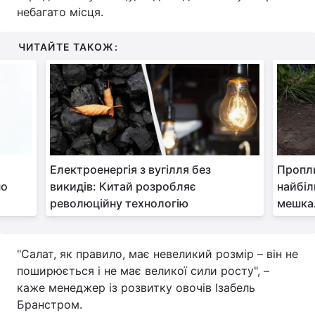
небагато місця.
Тема оформлення
ЧИТАЙТЕ ТАКОЖ:
Електроенергія з вугілля без
Пропли
но
викидів: Китай розробляє
найбіл
революційну технологію
мешка
"Салат, як правило, має невеликий розмір – він не
поширюється і не має великої сили росту", –
каже менеджер із розвитку овочів Ізабель
Бранстром.