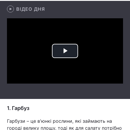
ВІДЕО ДНЯ
Лонгріди
Відео з Youtube
Статті
Інтерв'ю
Думки
Архів
Вакансії
Play
Контакти
Video
Послуги
1. Гарбуз
Гарбузи – це в'юнкі рослини, які займають на
городі велику площу, тоді як для салату потрібно