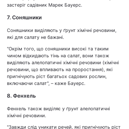
застеріг садівник Марек Бауерс.
7. Соняшники
Соняшники виділяють у ґрунт хімічні речовини,
які для салату не бажані.
"Окрім того, що соняшники високі та таким
чином відкидають тінь на салат, вони також
виділяють алелопатичні хімічні речовини (хімічні
речовини, що впливають на проростання), які
пригнічують ріст багатьох садових рослин,
включаючи салат", – каже Бауерс.
8. Фенхель
Фенхель також виділяє у ґрунт алелопатичні
хімічні речовини.
"Завжди слід уникати речей, які пригнічують ріст