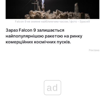
Falcon 9 не зникне найближчим часом / фото - SpaceX
Зараз Falcon 9 залишається
найпопулярнішою ракетою на ринку
комерційних космічних пусків.
Реклама
ad