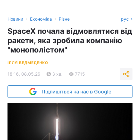
›
›
Новини
Економіка
Різне
рус
SpaceX почала відмовлятися від
ракети, яка зробила компанію
"монополістом"
ІЛЛЯ ВЕДМЕДЕНКО
18:16, 08.05.26
3 хв.
7715
Підпишіться на нас в Google