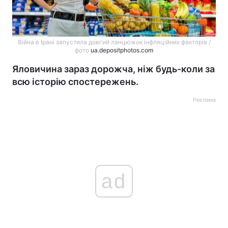
Війна в Ірані запустила довгий ланцюжок інфляційних факторів /
фото
ua.depositphotos.com
Яловичина зараз дорожча, ніж будь-коли за
всю історію спостережень.
Реклама
ad