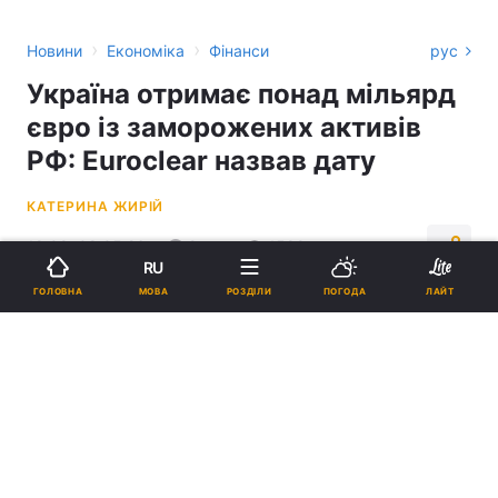
›
›
Новини
Економіка
Фінанси
рус
Україна отримає понад мільярд
євро із заморожених активів
РФ: Euroclear назвав дату
КАТЕРИНА ЖИРІЙ
18:09, 08.05.26
2 хв.
1589
RU
МОВА
ГОЛОВНА
РОЗДІЛИ
ПОГОДА
ЛАЙТ
Підпишіться на нас в Google