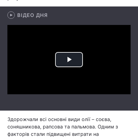
Лонгріди
ВІДЕО ДНЯ
Відео з Youtube
Статті
Інтерв'ю
Думки
Архів
Вакансії
Play
Контакти
Video
Послуги
Здорожчали всі основні види олії – соєва,
соняшникова, рапсова та пальмова. Одним з
факторів стали підвищені витрати на