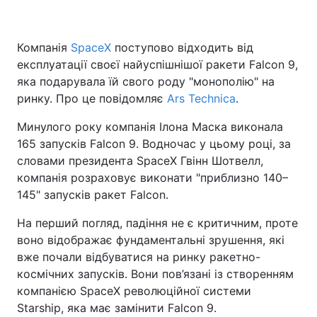
Компанія
SpaceX
поступово відходить від
експлуатації своєї найуспішнішої ракети Falcon 9,
яка подарувала їй свого роду "монополію" на
ринку. Про це повідомляє
Ars Technica
.
Минулого року компанія Ілона Маска виконала
165 запусків Falcon 9. Водночас у цьому році, за
словами президента SpaceX Гвінн Шотвелл,
компанія розраховує виконати "приблизно 140–
145" запусків ракет Falcon.
На перший погляд, падіння не є критичним, проте
воно відображає фундаментальні зрушення, які
вже почали відбуватися на ринку ракетно-
космічних запусків. Вони пов’язані із створенням
компанією SpaceX революційної системи
Starship, яка має замінити Falcon 9.