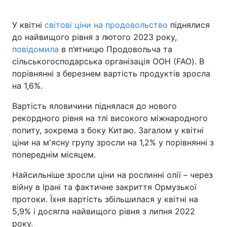
У квітні
світові ціни на продовольство
піднялися
до найвищого рівня з лютого 2023 року,
Головна
Війна
повідомила
в п’ятницю Продовольча та
сільськогосподарська організація ООН (FAO). В
Україна
Політика
порівнянні з березнем вартість продуктів зросла
на 1,6%.
Економіка
Світ
Вартість яловичини піднялася до нового
Спорт
Наука
рекордного рівня на тлі високого міжнародного
попиту, зокрема з боку Китаю. Загалом у квітні
Техно і зв'язок
Лайт
ціни на м'ясну групу зросли на 1,2% у порівнянні з
попереднім місяцем.
Зброя
Інциденти
Найсильніше зросли ціни на рослинні олії – через
Здоров'я
Туризм
війну в Ірані та фактичне закриття Ормузької
протоки. Їхня вартість збільшилася у квітні на
Цікавинки
Погода
5,9% і досягла найвищого рівня з липня 2022
Екологія
Регіони
року.