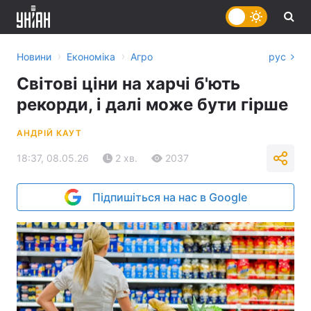
›
›
Новини
Економіка
Агро
рус
Світові ціни на харчі б'ють
рекорди, і далі може бути гірше
АНДРІЙ КАУТ
18:37, 08.05.26
2 хв.
2037
Підпишіться на нас в Google