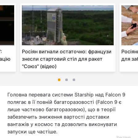
:
Росіян вигнали остаточно: французи
Росіян
ацію
знесли стартовий стіл для ракет
для за
"Союз" (відео)
Головна перевага системи Starship над Falcon 9
полягає в її повній багаторазовості (Falcon 9 є
лише частково багаторазовою), що в теорії
забезпечить зниження вартості доставки
вантажів у космос та дозволить виконувати
запуски ще частіше.
Реклама