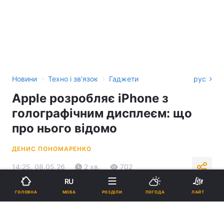
›
›
Новини
Техно і зв'язок
Гаджети
рус
Apple розробляє iPhone з
голографічним дисплеєм: що
про нього відомо
ДЕНИС ПОНОМАРЕНКО
14:25, 08.05.26
2 хв.
702
RU
МОВА
ГОЛОВНА
РОЗДІЛИ
ПОГОДА
ЛАЙТ
Підпишіться на нас в Google