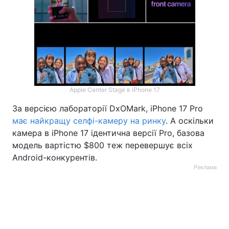
Apple Center Stage в iPhone 17
За версією лабораторії DxOMark, iPhone 17 Pro
має найкращу селфі-камеру на ринку
. А оскільки
камера в iPhone 17 ідентична версії Pro, базова
модель вартістю $800 теж перевершує всіх
Android-конкурентів.
Реклама