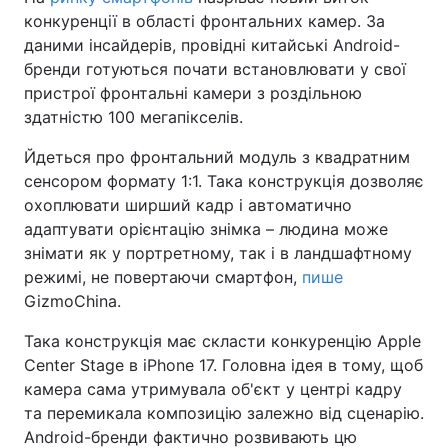
конкуренції в області фронтальних камер. За
даними інсайдерів, провідні китайські Android-
бренди готуються почати встановлювати у свої
пристрої фронтальні камери з роздільною
здатністю 100 мегапікселів.
Йдеться про фронтальний модуль з квадратним
сенсором формату 1:1. Така конструкція дозволяє
охоплювати ширший кадр і автоматично
адаптувати орієнтацію знімка – людина може
знімати як у портретному, так і в ландшафтному
режимі, не повертаючи смартфон,
пише
GizmoChina.
Така конструкція має скласти конкуренцію Apple
Center Stage в iPhone 17. Головна ідея в тому, щоб
камера сама утримувала об'єкт у центрі кадру
та перемикала композицію залежно від сценарію.
Android-бренди фактично розвивають цю