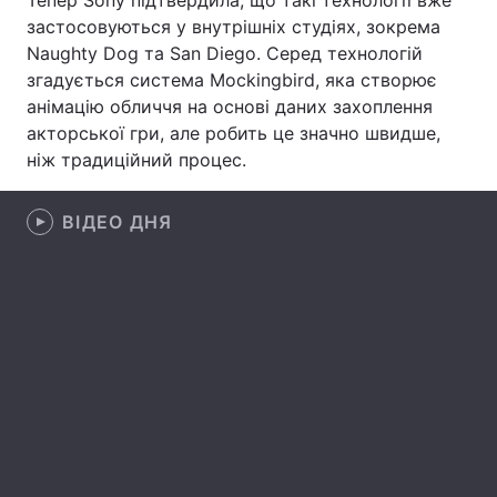
Тепер Sony підтвердила, що такі технології вже
застосовуються у внутрішніх студіях, зокрема
Лонгріди
Naughty Dog та San Diego. Серед технологій
згадується система Mockingbird, яка створює
Відео з Youtube
Статті
анімацію обличчя на основі даних захоплення
акторської гри, але робить це значно швидше,
Інтерв'ю
Думки
ніж традиційний процес.
Архів
Вакансії
ВІДЕО ДНЯ
Контакти
Послуги