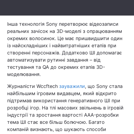
Тема оформлення
Інша технологія Sony перетворює відеозаписи
реальних зачісок на 3D-моделі з опрацюванням
окремих волосинок. Це має пришвидшити один
із найскладніших і найвитратніших етапів при
створенні персонажів. Додатково ШІ допомагає
автоматизувати рутинні завдання – від
тестування та QA до окремих етапів 3D-
моделювання.
Журналісти Wccftech
зауважили
, що Sony стала
найбільшим ігровим видавцем, який відкрито
підтримав використання генеративного ШІ при
розробці ігор. На тлі масових звільнень в ігровій
індустрії та зростання вартості AAA-розробки
тема ШІ стає все більш болючою. Багато
компаній визнають, що шукають способи