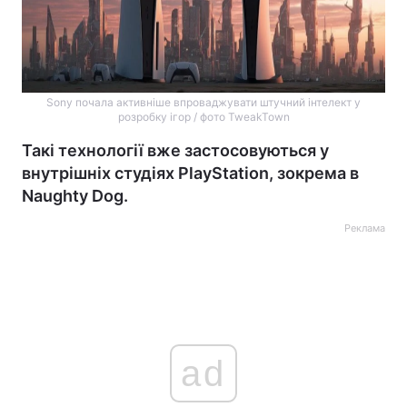
Sony почала активніше впроваджувати штучний інтелект у
розробку ігор / фото TweakTown
Такі технології вже застосовуються у
внутрішніх студіях PlayStation, зокрема в
Naughty Dog.
Реклама
ad