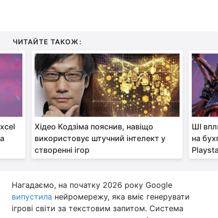
ЧИТАЙТЕ ТАКОЖ:
xcel
Хідео Кодзіма пояснив, навіщо
ШІ впл
ва
використовує штучний інтелект у
на бух
створенні ігор
Playst
Нагадаємо, на початку 2026 року Google
випустила
нейромережу, яка вміє генерувати
ігрові світи за текстовим запитом. Система