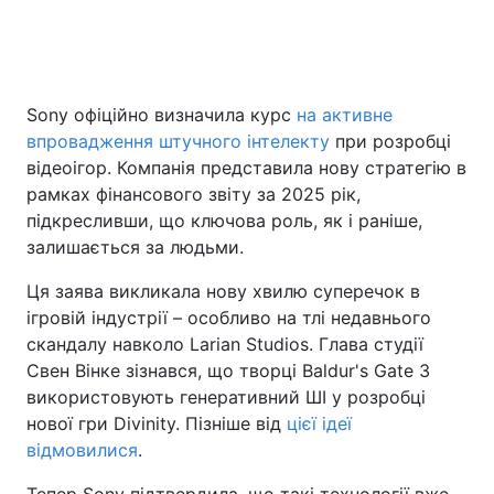
Головна
Війна
Sony офіційно визначила курс
на активне
впровадження штучного інтелекту
при розробці
Україна
Політика
відеоігор. Компанія представила нову стратегію в
Економіка
Світ
рамках фінансового звіту за 2025 рік,
підкресливши, що ключова роль, як і раніше,
Спорт
Наука
залишається за людьми.
Техно і зв'язок
Лайт
Ця заява викликала нову хвилю суперечок в
ігровій індустрії – особливо на тлі недавнього
Зброя
Інциденти
скандалу навколо Larian Studios. Глава студії
Свен Вінке зізнався, що творці Baldur's Gate 3
Здоров'я
Туризм
використовують генеративний ШІ у розробці
нової гри Divinity. Пізніше від
цієї ідеї
Цікавинки
Погода
відмовилися
.
Екологія
Регіони