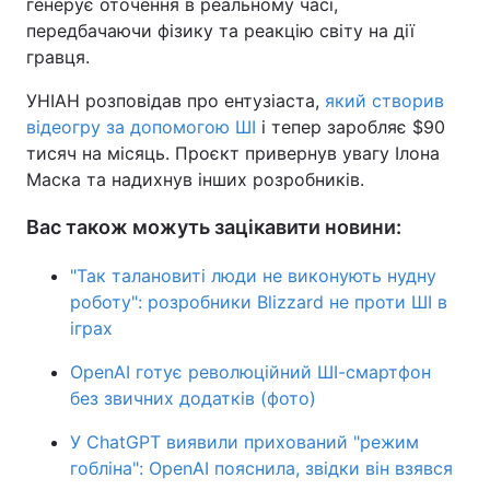
генерує оточення в реальному часі,
передбачаючи фізику та реакцію світу на дії
гравця.
УНІАН розповідав про ентузіаста,
який створив
відеогру за допомогою ШІ
і тепер заробляє $90
тисяч на місяць. Проєкт привернув увагу Ілона
Маска та надихнув інших розробників.
Вас також можуть зацікавити новини:
"Так талановиті люди не виконують нудну
роботу": розробники Blizzard не проти ШІ в
іграх
OpenAI готує революційний ШІ-смартфон
без звичних додатків (фото)
У ChatGPT виявили прихований "режим
гобліна": OpenAI пояснила, звідки він взявся