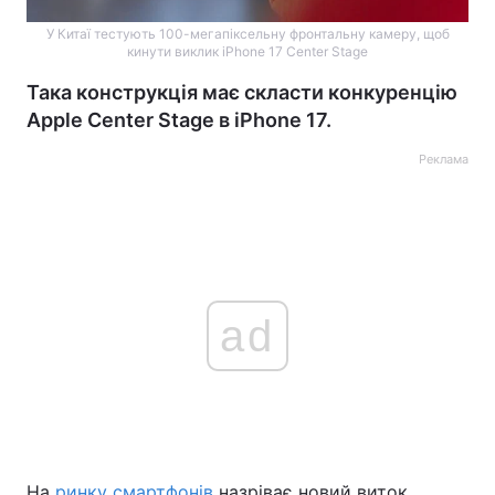
У Китаї тестують 100-мегапіксельну фронтальну камеру, щоб
кинути виклик iPhone 17 Center Stage
Така конструкція має скласти конкуренцію
Apple Center Stage в iPhone 17.
Реклама
ad
На
ринку смартфонів
назріває новий виток