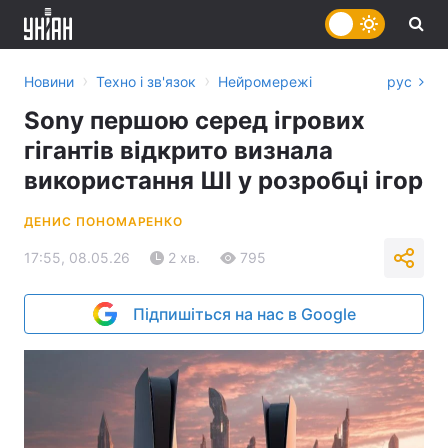
›
›
Новини
Техно і зв'язок
Нейромережі
рус
Sony першою серед ігрових
гігантів відкрито визнала
використання ШІ у розробці ігор
ДЕНИС ПОНОМАРЕНКО
17:55, 08.05.26
2 хв.
795
Підпишіться на нас в Google