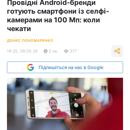
Провідні Android-бренди
готують смартфони із селфі-
камерами на 100 Мп: коли
чекати
ДЕНИС ПОНОМАРЕНКО
16:25, 08.05.26
2 хв.
377
Підпишіться на нас в Google