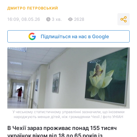
ДМИТРО ПЕТРОВСЬКИЙ
16:09, 08.05.26
3 хв.
2628
Підпишіться на нас в Google
У чеському статистичному управлінні зазначили, що іноземки
народжують менше дітей, ніж громадянки Чехії / фото УНІАН
В Чехії зараз проживає понад 155 тисяч
українок віком від 18 до 65 років із