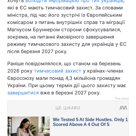
хочуть
володіти інформацією про тих українців
,
які в ЄС мають тимчасовий захист. За словами
міністра, під час його зустрічі із Європейським
комісаром з питань внутрішніх справ та міграції
Магнусом Бруннером сторони сфокусувалися,
зокрема, на питанні ймовірного завершення
режиму тимчасового захисту для українців у ЄС
після березня 2027 року.
Раніше повідомлялося, що станом на березень
2026 року
тимчасовий захист
у країнах-членах
Євросоюзу мали понад 4,3 мільйона громадян
України. При цьому термін дії цього захисту має
завершитися
вже в березні 2027 року.
Реклама