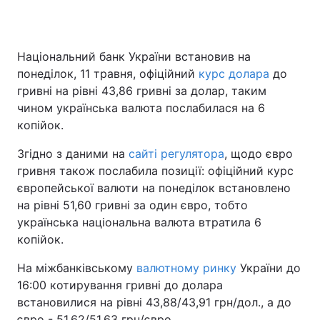
Національний банк України встановив на
Головна
Війна
понеділок, 11 травня, офіційний
курс долара
до
гривні на рівні 43,86 гривні за долар, таким
Україна
Політика
чином українська валюта послабилася на 6
копійок.
Економіка
Світ
Згідно з даними на
сайті регулятора
, щодо євро
Спорт
Наука
гривня також послабила позиції: офіційний курс
європейської валюти на понеділок встановлено
Техно і зв'язок
Лайт
на рівні 51,60 гривні за один євро, тобто
Зброя
Інциденти
українська національна валюта втратила 6
копійок.
Здоров'я
Туризм
На міжбанківському
валютному ринку
України до
Цікавинки
Погода
16:00 котирування гривні до долара
встановилися на рівні 43,88/43,91 грн/дол., а до
Екологія
Регіони
євро - 51,62/51,63 грн/євро.