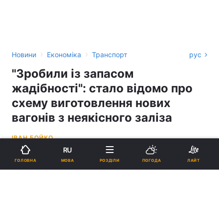
›
›
Новини
Економіка
Транспорт
рус
"Зробили із запасом
жадібності": стало відомо про
схему виготовлення нових
вагонів з неякісного заліза
ІВАН БОЙКО
RU
15:43, 08.05.26
2 хв.
79356
МОВА
ГОЛОВНА
РОЗДІЛИ
ПОГОДА
ЛАЙТ
Підпишіться на нас в Google