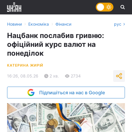
›
›
Новини
Економіка
Фінанси
рус
Нацбанк послабив гривню:
офіційний курс валют на
понеділок
КАТЕРИНА ЖИРІЙ
16:26, 08.05.26
2 хв.
2734
Підпишіться на нас в Google