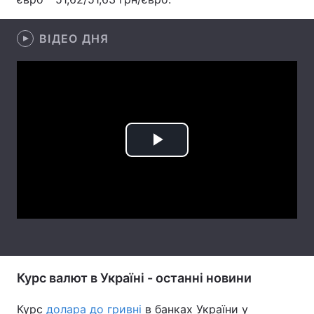
Лонгріди
ВІДЕО ДНЯ
Відео з Youtube
Статті
Інтерв'ю
Думки
Архів
Вакансії
Play
Контакти
Video
Послуги
Курс валют в Україні - останні новини
Курс
долара до гривні
в банках України у