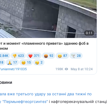
новини
ала вже третього удару за останні два тижні по
у "Пермьнефтеоргсинтез"
і нафтоперекачувальній станці