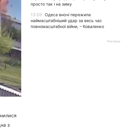
просто так і на зиму
13:59
Одеса вночі пережила
наймасштабніший удар за весь час
повномасштабної війни, – Коваленко
Реклама
инилися
на з