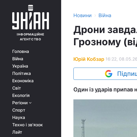
›
Новини
Війна
Дрони завдал
ІНФОРМАЦІЙНЕ
Грозному (ві
АГЕНТСТВО
Головна
Юрій Кобзар
Війна
16:22, 08.05.2
Україна
Підпиш
Політика
Економіка
Світ
Один із ударів припав 
Екологія
Регіони
Спорт
Наука
Техно і зв'язок
Лайт