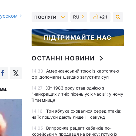
русском
RU
+21
ПОСЛУГИ
ПІДТРИМАЙТЕ НАС
ОСТАННІ НОВИНИ
14:38
Американський трюк із картоплею
фрі допомагає швидко загустити суп
14:27
Хіт 1983 року став однією з
ва.
"найкращих літніх пісень усіх часів": у чому
її таємниця
14:16
Три яблука сховалися серед птахів:
на їх пошуки дають лише 11 секунд
14:05
Випросила рецепт кабачків по-
корейськи у продавця на ринку: готую їх