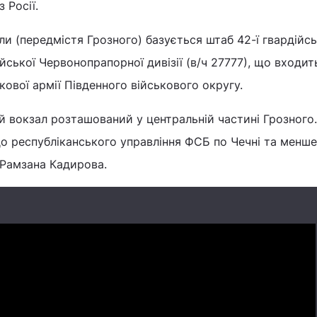
 Росії.
ли (передмістя Грозного) базується штаб 42-ї гвардійсь
йської Червонопрапорної дивізії (в/ч 27777), що входит
кової армії Південного військового округу.
 вокзал розташований у центральній частині Грозного.
до республіканського управління ФСБ по Чечні та менш
ї Рамзана Кадирова.