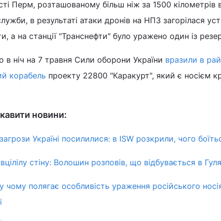
сті Перм, розташованому більш ніж за 1500 кілометрів 
лужби, в результаті атаки дронів на НПЗ загорілася ус
, а на станції "Транснефти" було уражено один із резер
 в ніч на 7 травня Сили оборони України
вразили в рай
ий корабель
проекту 22800 "Каракурт", який є носієм к
кавити новини:
агрози Україні посилилися: в ISW розкрили, чого боїть
вцілілу стіну: Волошин розповів, що відбувається в Гул
 у чому полягає особливість ураження російського носі
і