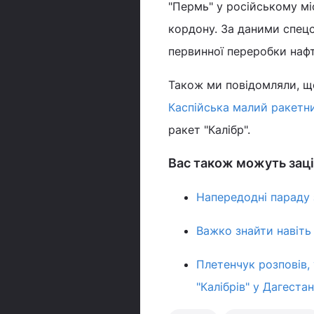
"Пермь" у російському мі
кордону. За даними спецс
первинної переробки нафти
Також ми повідомляли, що
Каспійська малий ракетн
ракет "Калібр".
Вас також можуть заці
Напередодні параду з
Важко знайти навіть 
Плетенчук розповів,
"Калібрів" у Дагестан