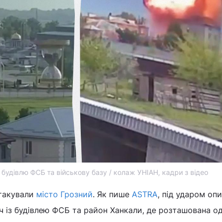
 будівлю ФСБ та військову базу / колаж УНІАН, кадри з відео
атакували
місто Грозний
. Як пише
ASTRA
, під ударом оп
ч із будівлею ФСБ та район Ханкали, де розташована од