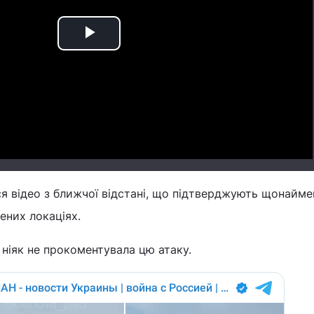
Play
Video
ся відео з ближчої відстані, що підтверджують щонайм
ених локаціях.
ніяк не прокоментувала цю атаку.