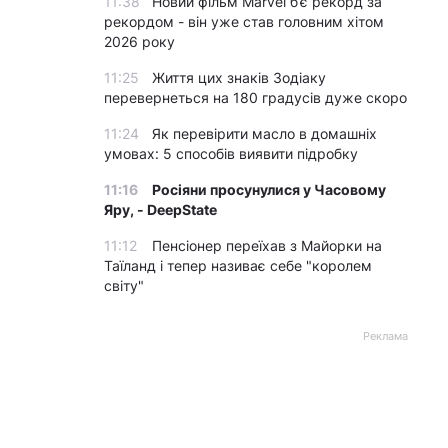
11:38
Новий фільм Marvel б’є рекорд за
рекордом - він уже став головним хітом
2026 року
11:25
Життя цих знаків Зодіаку
перевернеться на 180 градусів дуже скоро
11:24
Як перевірити масло в домашніх
умовах: 5 способів виявити підробку
11:16
Росіяни просунулися у Часовому
Яру, - DeepState
11:12
Пенсіонер переїхав з Майорки на
Таїланд і тепер називає себе "королем
світу"
Реклама