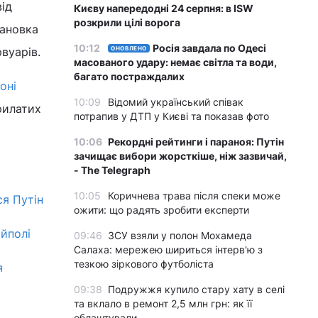
від
Києву напередодні 24 серпня: в ISW
розкрили цілі ворога
тановка
10:12
Росія завдала по Одесі
вуарів.
ОНОВЛЕНО
масованого удару: немає світла та води,
багато постраждалих
оні
10:09
Відомий український співак
рилатих
потрапив у ДТП у Києві та показав фото
10:06
Рекордні рейтинги і параноя: Путін
зачищає вибори жорсткіше, ніж зазвичай,
- The Telegraph
10:05
Коричнева трава після спеки може
ся Путін
ожити: що радять зробити експерти
яйполі
09:46
ЗСУ взяли у полон Мохамеда
Салаха: мережею шириться інтерв'ю з
тезкою зіркового футболіста
я
09:38
Подружжя купило стару хату в селі
та вклало в ремонт 2,5 млн грн: як її
облаштували