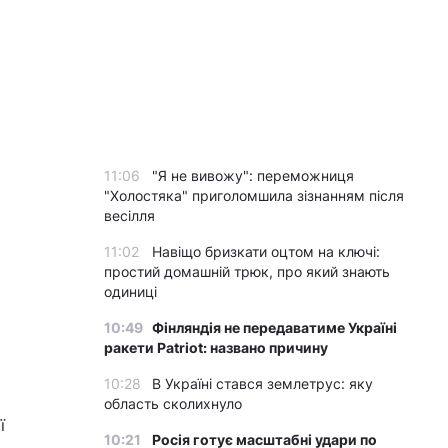
11:06
"Я не вивожу": переможниця
"Холостяка" приголомшила зізнанням після
весілля
11:02
Навіщо бризкати оцтом на ключі:
простий домашній трюк, про який знають
одиниці
10:49
Фінляндія не передаватиме Україні
ракети Patriot: названо причину
10:28
В Україні стався землетрус: яку
область сколихнуло
ї
10:21
Росія готує масштабні удари по