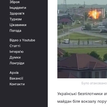
Зброя
Інциденти
Здоров'я
Туризм
Цікавинки
Погода
Відео з Youtube
Статті
Інтерв'ю
Думки
Лонгріди
Архів
Вакансії
Було атаковано
Контакти
Українські безпілотники 
майдан біля вокзалу пору