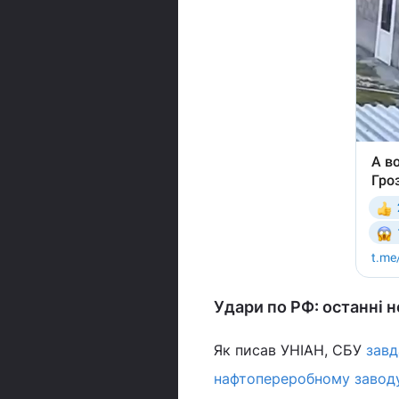
Удари по РФ: останні 
Як писав УНІАН, СБУ
завд
нафтопереробному завод