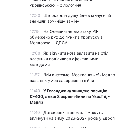
українською, - філологиня
12:30
Шторка для душу йде в минуле: їй
знайшли зручнішу заміну
12:18
На Одещині через атаку РФ
обмежено рух до пунктів пропуску з
Молдовою, – ДПСУ
12:08
Як відучити кота залазити на стіл:
власники поділилися ефективними
методами
11:57
"Ми вистоїмо, Москва ляже": Мадяр
назвав 5 умов завершення війни
11:43
У Геленджику знищено позицію
С-400, з якої 8 серпня били по Україні, -
Мадяр
11:40
Дві океанічні аномалії можуть
вплинути на зиму 2026–2027 років у Європі