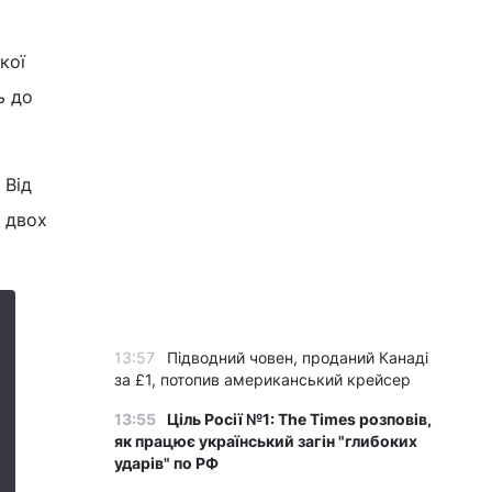
кої
ь до
 Від
е двох
13:57
Підводний човен, проданий Канаді
за £1, потопив американський крейсер
13:55
Ціль Росії №1: The Times розповів,
як працює український загін "глибоких
ударів" по РФ