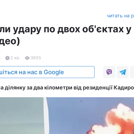
читать на 
и удару по двох об'єктах у
део)
6
2 хв.
3655
іться на нас в Google
на ділянку за два кілометри від резиденції Кадиро