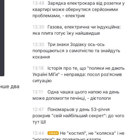
13:48
Зарядка електрокара від розетки у
квартирі може обернутися серйозними
проблемами, - електрик
13:30
Газова, електрична чи індукційна:
яка плита готує їжу найшвидше
13:30
Три знаки Зодіаку ось-ось
попрощаються з самотністю та знайдуть
кохання
13:18
Історія про те, що "поляки не дають
Україні МіГи" - неправда: посол роз’яснив
ситуацію
енше два
13:11
Одна чашка цього напою на день
може допомогти печінці, - дієтологи
12:47
Пономарьов у день 53-річчя
розкрив "свій найбільший секрет": до чого
тут ШІ
12:44
Не "костилі", не "коляска" і не
УНІАН
"носилки": як правильно казати