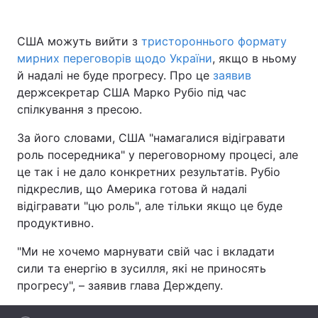
США можуть вийти з
тристороннього формату
мирних переговорів щодо України
, якщо в ньому
Головна
Війна
й надалі не буде прогресу. Про це
заявив
держсекретар США Марко Рубіо під час
Україна
Політика
спілкування з пресою.
Економіка
Світ
За його словами, США "намагалися відігравати
роль посередника" у переговорному процесі, але
Спорт
Наука
це так і не дало конкретних результатів. Рубіо
Техно і зв'язок
Лайт
підкреслив, що Америка готова й надалі
відігравати "цю роль", але тільки якщо це буде
Зброя
Інциденти
продуктивно.
Здоров'я
Туризм
"Ми не хочемо марнувати свій час і вкладати
сили та енергію в зусилля, які не приносять
Цікавинки
Погода
прогресу", – заявив глава Держдепу.
Екологія
Регіони