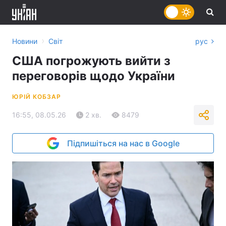
›
Новини
Світ
рус
США погрожують вийти з
переговорів щодо України
ЮРІЙ КОБЗАР
16:55, 08.05.26
2 хв.
8479
Підпишіться на нас в Google