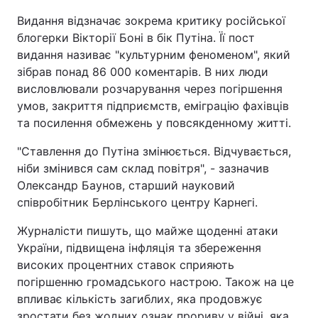
Видання відзначає зокрема критику російської
блогерки Вікторії Боні в бік Путіна. Її пост
видання називає "культурним феноменом", який
зібрав понад 86 000 коментарів. В них люди
висловлювали розчарування через погіршення
умов, закриття підприємств, еміграцію фахівців
та посилення обмежень у повсякденному житті.
"Ставлення до Путіна змінюється. Відчувається,
ніби змінився сам склад повітря", - зазначив
Олександр Баунов, старший науковий
співробітник Берлінського центру Карнегі.
Журналісти пишуть, що майже щоденні атаки
України, підвищена інфляція та збереження
високих процентних ставок сприяють
погіршенню громадського настрою. Також на це
впливає кількість загиблих, яка продовжує
зростати без жодних ознак прориву у війні, яка