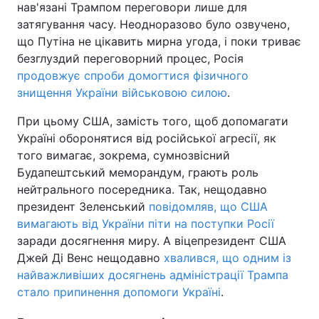
нав'язані Трампом переговори лише для
затягування часу. Неодноразово було озвучено,
Тема оформлення
що Путіна не цікавить мирна угода, і поки триває
безглуздий переговорний процес, Росія
продовжує спроби домогтися фізичного
знищення України військовою силою
.
При цьому США, замість того, щоб допомагати
Україні оборонятися від російської агресії, як
того вимагає, зокрема, сумнозвісний
Будапештський меморандум, грають роль
нейтрального посередника. Так, нещодавно
президент Зеленський
повідомляв, що США
вимагають від України піти на поступки Росії
заради досягнення миру. А віцепрезидент США
Джей Ді Венс нещодавно
хвалився, що одним із
найважливіших досягнень адміністрації Трампа
стало припинення допомоги Україні
.