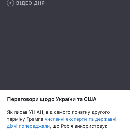
ВІДЕО ДНЯ
Лонгріди
Відео з Youtube
Статті
Інтерв'ю
Думки
Архів
Вакансії
Контакти
Послуги
Переговори щодо України та США
Як писав УНІАН, від самого початку другого
терміну Трампа
численні експерти та державні
діячі попереджали
, що Росія використовує