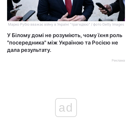
Марко Рубіо вважає війну в Україні "трагедією" / фото Getty Images
У Білому домі не розуміють, чому їхня роль
"посередника" між Україною та Росією не
дала результату.
Реклама
ad