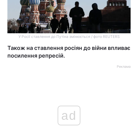
У Росії ставлення до Путіна змінюється / фото REUTERS
Також на ставлення росіян до війни впливає
посилення репресій.
Реклама
ad