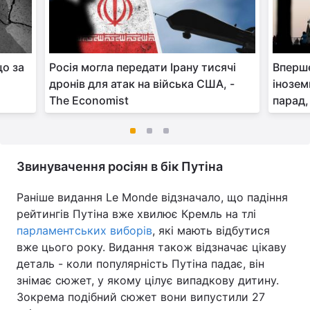
що за
Росія могла передати Ірану тисячі
Вперше
дронів для атак на війська США, -
інозем
The Economist
парад,
Звинувачення росіян в бік Путіна
Раніше видання Le Monde відзначало, що падіння
рейтингів Путіна вже хвилює Кремль на тлі
парламентських виборів
, які мають відбутися
вже цього року. Видання також відзначає цікаву
деталь - коли популярність Путіна падає, він
знімає сюжет, у якому цілує випадкову дитину.
Зокрема подібний сюжет вони випустили 27