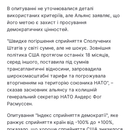
В опитуванні не уточнювалися деталі
використаних критеріїв, але Альянс заявляє, що
його метою є захист і просування
демократичних цінностей.
"Швидке погіршення сприйняття Сполучених
Штатів у світі сумне, але не шокує. Зовнішня
політика США протягом останніх 18 місяців,
серед іншого, поставила під сумнів
трансатлантичні відносини, запровадила
широкомасштабні тарифи та погрожувала
вторгненням на територію союзника НАТО", –
сказав засновник альянсу та колишній
генеральний секретар НАТО Андерс Фог
Расмуссен.
Опитування "Індекс сприйняття демократії", яке
ранжує сприйняття країн від -100% до +100%,
показало, що хороше сприйняття США знизилося