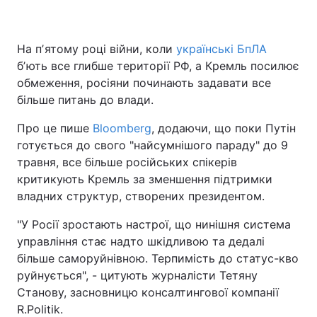
На пʼятому році війни, коли
українські БпЛА
бʼють все глибше території РФ, а Кремль посилює
обмеження, росіяни починають задавати все
більше питань до влади.
Про це пише
Bloomberg
, додаючи, що поки Путін
готується до свого "найсумнішого параду" до 9
травня, все більше російських спікерів
критикують Кремль за зменшення підтримки
владних структур, створених президентом.
"У Росії зростають настрої, що нинішня система
управління стає надто шкідливою та дедалі
більше саморуйнівною. Терпимість до статус-кво
руйнується", - цитують журналісти Тетяну
Станову, засновницю консалтингової компанії
R.Politik.