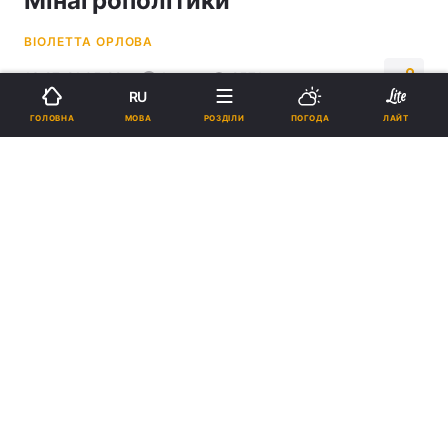
Мінагрополітики
ВІОЛЕТТА ОРЛОВА
13:27, 21.05.22
1 хв.
2571
RU
МОВА
ГОЛОВНА
РОЗДІЛИ
ПОГОДА
ЛАЙТ
Підпишіться на нас в Google
Уряд не обмежував експорт молочної продукції / Ілюстрація
REUTERS
У Міністерстві впевнені, що український