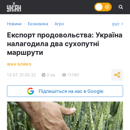
›
›
Новини
Економіка
Агро
рус
Експорт продовольства: Україна
налагодила два сухопутні
маршрути
ІВАН БОЙКО
13:57, 21.05.22
2 хв.
11740
Підпишіться на нас в Google