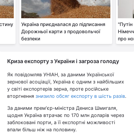
Тема оформлення
астину
Україна приєдналася до підписання
"Путін
Дорожньої карти з продовольчої
Німеч
безпеки
про но
Криза експорту з України і загроза голоду
Як повідомляв УНІАН, за даними Української
зернової асоціації, Україна є одним з найбільших
у світі експортерів зерна, проте російське
вторгнення
знизило обсяг експорту в шість разів
.
За даними прем'єр-міністра Дениса Шмигаля,
щодня Україна втрачає по 170 млн доларів через
заблоковані порти, а її експортні можливості
впали більш ніж на половину.