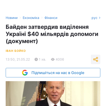
›
›
Новини
Економіка
Фінанси
рус
Байден затвердив виділення
Україні $40 мільярдів допомоги
(документ)
ІВАН БОЙКО
13:50, 21.05.22
1 хв.
4006
Підпишіться на нас в Google