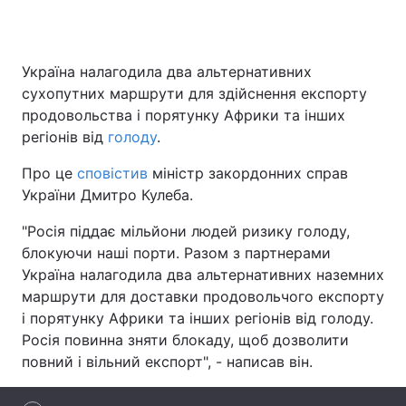
Україна налагодила два альтернативних
Головна
Війна
сухопутних маршрути для здійснення експорту
продовольства і порятунку Африки та інших
Україна
Політика
регіонів від
голоду
.
Економіка
Світ
Про це
сповістив
міністр закордонних справ
України Дмитро Кулеба.
Спорт
Наука
"Росія піддає мільйони людей ризику голоду,
Техно і зв'язок
Лайт
блокуючи наші порти. Разом з партнерами
Україна налагодила два альтернативних наземних
Зброя
Інциденти
маршрути для доставки продовольчого експорту
і порятунку Африки та інших регіонів від голоду.
Здоров'я
Туризм
Росія повинна зняти блокаду, щоб дозволити
Цікавинки
Погода
повний і вільний експорт", - написав він.
Екологія
Регіони