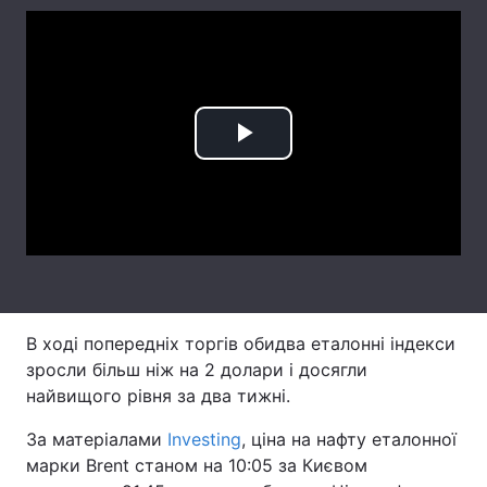
Лонгріди
Відео з Youtube
Статті
Play
Інтерв'ю
Думки
Архів
Вакансії
Video
Контакти
Послуги
В ході попередніх торгів обидва еталонні індекси
зросли більш ніж на 2 долари і досягли
найвищого рівня за два тижні.
За матеріалами
Investing
, ціна на нафту еталонної
марки Brent станом на 10:05 за Києвом