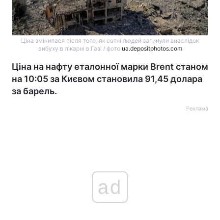
Ціна змінилася після того, як сотні людей загинули внаслідок
вибуху в лікарні в Газі / фото
ua.depositphotos.com
Ціна на нафту еталонної марки Brent станом
на 10:05 за Києвом становила 91,45 долара
за барель.
Реклама
ad