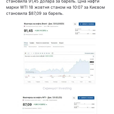
становила 91,45 долара за барель. Ціна нафти
марки WTI 18 жовтня станом на 10:07 за Києвом
Тема оформлення
становила $87,09 за барель.
Скриншот Investing