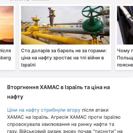
після
Сто доларів за барель не за горами:
Чому п
mberg
ціна на нафту зростає на тлі війни в
Польщі
Ізраїлі
поясн
Вторгнення ХАМАС в Ізраїль та ціна на
нафту
Ціни на нафту стрибнули вгору
після атаки
ХАМАС на Ізраїль. Агресія ХАМАС проти Ізраїлю
спровокувала хвилювання на ринку нафти та
газу. Військовий ризик знову почав "тиснути" на