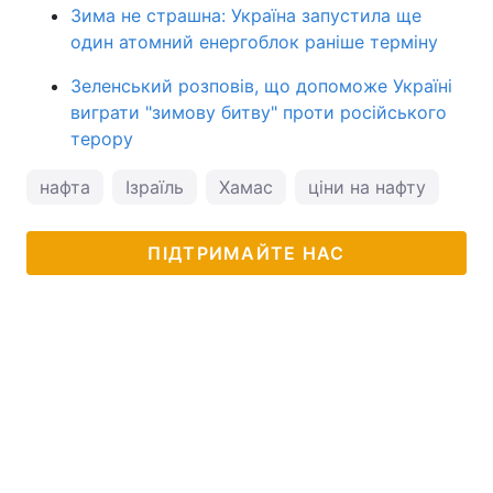
Зима не страшна: Україна запустила ще
один атомний енергоблок раніше терміну
Зеленський розповів, що допоможе Україні
виграти "зимову битву" проти російського
терору
нафта
Ізраїль
Хамас
ціни на нафту
нов
ПІДТРИМАЙТЕ НАС