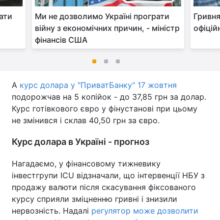
вати
Ми не дозволимо Україні програти
Гривня
війну з економічних причин, - міністр
офіцій
фінансів США
А
курс долара у "ПриватБанку" 17 жовтня
подорожчав на 5 копійок - до 37,85 грн за долар.
Курс готівкового євро у фінустанові при цьому
не змінився і склав 40,50 грн за євро.
Курс долара в Україні - прогноз
Нагадаємо, у фінансовому тижневику
інвестгрупи ICU відзначали, що інтервенції НБУ з
продажу валюти після скасування фіксованого
курсу сприяли зміцненню гривні і знизили
нервозність. Надалі
регулятор може дозволити