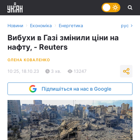
›
›
Новини
Економіка
Енергетика
рус
Вибухи в Газі змінили ціни на
нафту, - Reuters
ОЛЕНА КОВАЛЕНКО
10:25, 18.10.23
3 хв.
13247
Підпишіться на нас в Google