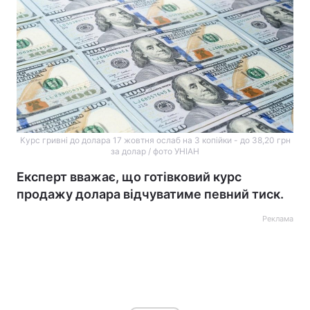
Курс гривні до долара 17 жовтня ослаб на 3 копійки - до 38,20 грн
за долар / фото УНІАН
Експерт вважає, що готівковий курс
продажу долара відчуватиме певний тиск.
Реклама