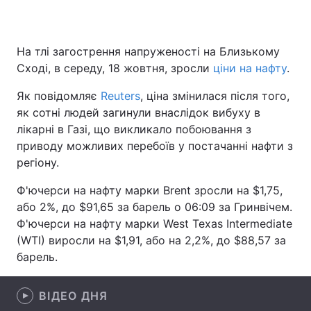
На тлі загострення напруженості на Близькому
Головна
Війна
Сході, в середу, 18 жовтня, зросли
ціни на нафту
.
Україна
Політика
Як повідомляє
Reuters
, ціна змінилася після того,
як сотні людей загинули внаслідок вибуху в
Економіка
Світ
лікарні в Газі, що викликало побоювання з
приводу можливих перебоїв у постачанні нафти з
Спорт
Наука
регіону.
Техно і зв'язок
Лайт
Ф'ючерси на нафту марки Brent зросли на $1,75,
або 2%, до $91,65 за барель о 06:09 за Гринвічем.
Зброя
Інциденти
Ф'ючерси на нафту марки West Texas Intermediate
(WTI) виросли на $1,91, або на 2,2%, до $88,57 за
Здоров'я
Туризм
барель.
Цікавинки
Погода
ВІДЕО ДНЯ
Екологія
Регіони