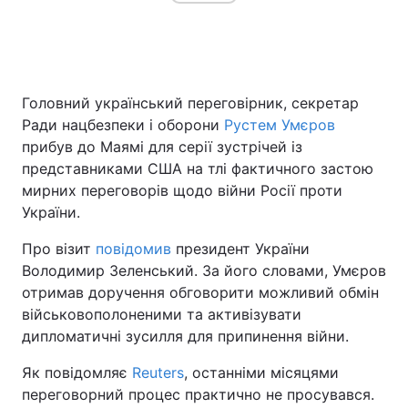
Головна
Війна
Головний український переговірник, секретар
Україна
Політика
Ради нацбезпеки і оборони
Рустем Умєров
прибув до Маямі для серії зустрічей із
Економіка
Світ
представниками США на тлі фактичного застою
мирних переговорів щодо війни Росії проти
Спорт
Наука
України.
Техно і зв'язок
Лайт
Про візит
повідомив
президент України
Володимир Зеленський. За його словами, Умєров
Зброя
Інциденти
отримав доручення обговорити можливий обмін
військовополоненими та активізувати
Здоров'я
Туризм
дипломатичні зусилля для припинення війни.
Цікавинки
Погода
Як повідомляє
Reuters
, останніми місяцями
переговорний процес практично не просувався.
Екологія
Регіони