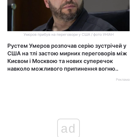
Умєров прибув на переговори у США / фото УНІАН
Рустем Умеров розпочав серію зустрічей у
США на тлі застою мирних переговорів між
Києвом і Москвою та нових суперечок
навколо можливого припинення вогню..
Реклама
ad