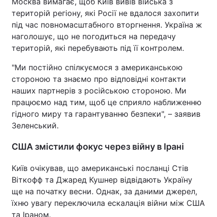
Москва вимагає, щоб Київ вивів війська з
територій регіону, які Росії не вдалося захопити
Тема оформлення
під час повномасштабного вторгнення. Україна ж
наголошує, що не погодиться на передачу
територій, які перебувають під її контролем.
"Ми постійно спілкуємося з американською
стороною та знаємо про відповідні контакти
наших партнерів з російською стороною. Ми
працюємо над тим, щоб це сприяло наближенню
гідного миру та гарантуванню безпеки", – заявив
Зеленський.
США змістили фокус через війну в Ірані
Київ очікував, що американські посланці Стів
Віткофф та Джаред Кушнер відвідають Україну
ще на початку весни. Однак, за даними джерел,
їхню увагу переключила ескалація війни між США
та Іраном.