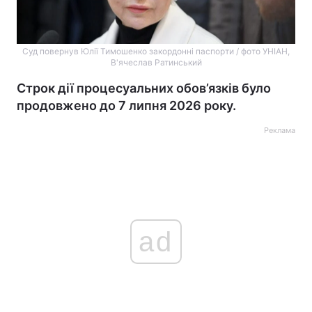
Суд повернув Юлії Тимошенко закордонні паспорти / фото УНІАН,
В'ячеслав Ратинський
Строк дії процесуальних обов’язків було
продовжено до 7 липня 2026 року.
Реклама
ad