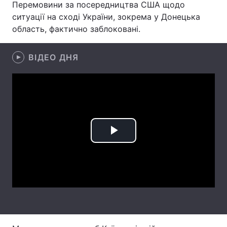
Перемовини за посередництва США щодо
ситуації на сході України, зокрема у Донецька
Лонгріди
область, фактично заблоковані.
Відео з Youtube
Статті
ВІДЕО ДНЯ
Інтерв'ю
Думки
Архів
Вакансії
Контакти
Послуги
Play
Video