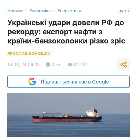
›
›
Новини
Економіка
Енергетика
рус
Українські удари довели РФ до
рекорду: експорт нафти з
країни-бензоколонки різко зріс
ЯРОСЛАВ КОНОЩУК
14:09, 24.09.25
3 хв.
24704
Підпишіться на нас в Google