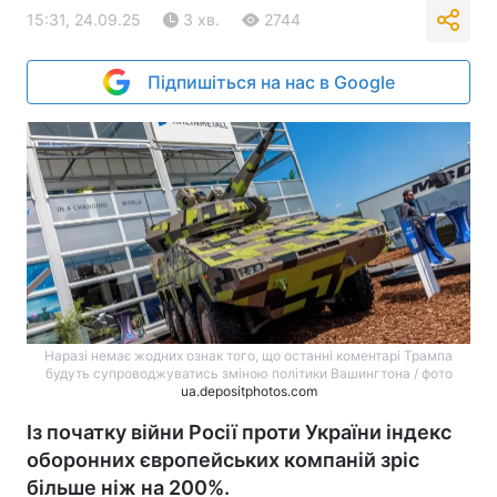
15:31, 24.09.25
3 хв.
2744
Підпишіться на нас в Google
Наразі немає жодних ознак того, що останні коментарі Трампа
будуть супроводжуватись зміною політики Вашингтона / фото
ua.depositphotos.com
Із початку війни Росії проти України індекс
оборонних європейських компаній зріс
більше ніж на 200%.