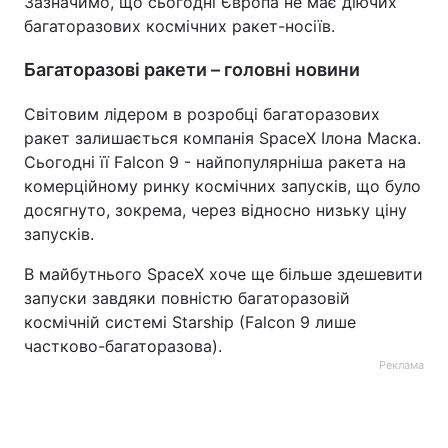
Зазначимо, що сьогодні Європа не має діючих
багаторазових космічних ракет-носіїв.
Багаторазові ракети – головні новини
Світовим лідером в розробці багаторазових
ракет залишається компанія SpaceX Ілона Маска.
Сьогодні її Falcon 9 - найпопулярніша ракета на
комерційному ринку космічних запусків, що було
досягнуто, зокрема, через відносно низьку ціну
запусків.
В майбутнього SpaceX хоче ще більше здешевити
запуски завдяки повністю багаторазовій
космічній системі Starship (Falcon 9 лише
частково-багаторазова).
Реклама