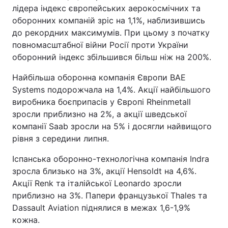
лідера індекс європейських аерокосмічних та
оборонних компаній зріс на 1,1%, наблизившись
до рекордних максимумів. При цьому з початку
повномасштабної війни Росії проти України
оборонний індекс збільшився більш ніж на 200%.
Найбільша оборонна компанія Європи BAE
Systems подорожчала на 1,4%. Акції найбільшого
виробника боєприпасів у Європі Rheinmetall
зросли приблизно на 2%, а акції шведської
компанії Saab зросли на 5% і досягли найвищого
рівня з середини липня.
Іспанська оборонно-технологічна компанія Indra
зросла близько на 3%, акції Hensoldt на 4,6%.
Акції Renk та італійської Leonardo зросли
приблизно на 3%. Папери французької Thales та
Dassault Aviation піднялися в межах 1,6-1,9%
кожна.