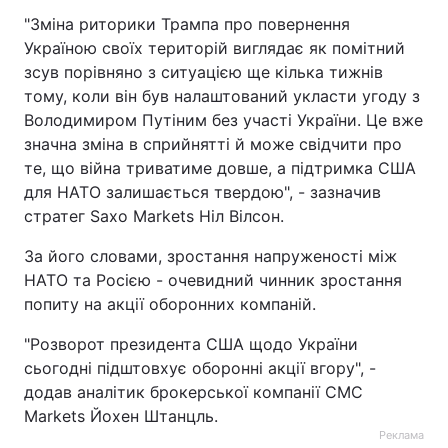
"Зміна риторики Трампа про повернення
Україною своїх територій виглядає як помітний
зсув порівняно з ситуацією ще кілька тижнів
тому, коли він був налаштований укласти угоду з
Володимиром Путіним без участі України. Це вже
значна зміна в сприйнятті й може свідчити про
те, що війна триватиме довше, а підтримка США
для НАТО залишається твердою", - зазначив
стратег Saxo Markets Ніл Вілсон.
За його словами, зростання напруженості між
НАТО та Росією - очевидний чинник зростання
попиту на акції оборонних компаній.
"Розворот президента США щодо України
сьогодні підштовхує оборонні акції вгору", -
додав аналітик брокерської компанії CMC
Markets Йохен Штанцль.
Реклама