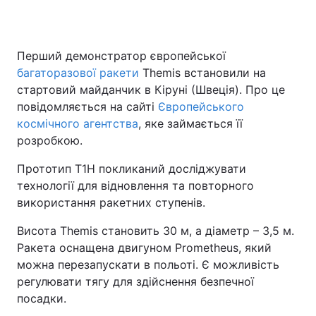
Перший демонстратор європейської
Головна
Війна
багаторазової ракети
Themis встановили на
стартовий майданчик в Кіруні (Швеція). Про це
Україна
Політика
повідомляється на сайті
Європейського
космічного агентства
Економіка
, яке займається її
Світ
розробкою.
Спорт
Наука
Прототип T1H покликаний досліджувати
технології для відновлення та повторного
Техно і зв'язок
Лайт
використання ракетних ступенів.
Зброя
Інциденти
Висота Themis становить 30 м, а діаметр – 3,5 м.
Ракета оснащена двигуном Prometheus, який
Здоров'я
Туризм
можна перезапускати в польоті. Є можливість
Цікавинки
Погода
регулювати тягу для здійснення безпечної
посадки.
Екологія
Регіони