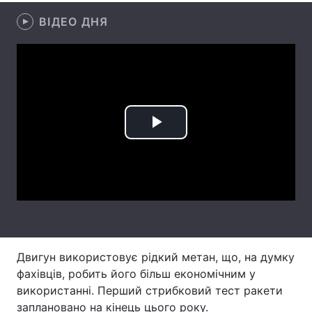
ВІДЕО ДНЯ
Лонгріди
Відео з Youtube
Статті
Інтерв'ю
Думки
Архів
Вакансії
Play
Контакти
Video
Послуги
Двигун використовує рідкий метан, що, на думку
фахівців, робить його більш економічним у
використанні. Перший стрибковий тест ракети
заплановано на кінець цього року.