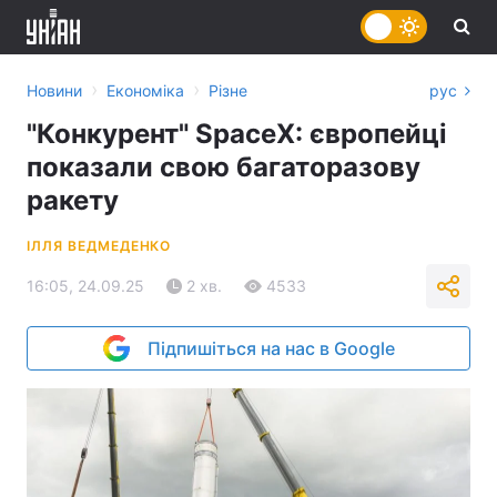
›
›
Новини
Економіка
Різне
рус
"Конкурент" SpaceX: європейці
показали свою багаторазову
ракету
ІЛЛЯ ВЕДМЕДЕНКО
16:05, 24.09.25
2 хв.
4533
Підпишіться на нас в Google