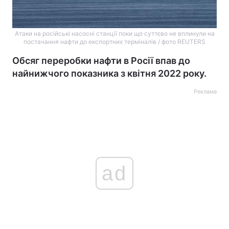
Атаки на російські насосні станції поки що суттєво не вплинули на
постачання нафти до експортних терміналів / фото REUTERS
Обсяг переробки нафти в Росії впав до
найнижчого показника з квітня 2022 року.
Реклама
ad