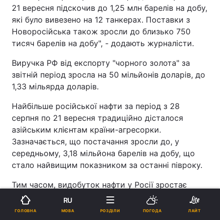
21 вересня підскочив до 1,25 млн барелів на добу,
які було вивезено на 12 танкерах. Поставки з
Новоросійська також зросли до близько 750
тисяч барелів на добу", - додають журналісти.
Виручка РФ від експорту "чорного золота" за
звітній період зросла на 50 мільйонів доларів, до
1,33 мільярда доларів.
Найбільше російської нафти за період з 28
серпня по 21 вересня традиційно дісталося
азійським клієнтам країни-агресорки.
Зазначається, що постачання зросли до, у
середньому, 3,18 мільйона барелів на добу, що
стало найвищим показником за останні півроку.
Тим часом, видобуток нафти у Росії зростає
після досягнення угоди ОПЕК+, яка передбачає
RU
збільшення квоти на видобуток російської
МОВА
ГОЛОВНА
РОЗДІЛИ
ПОГОДА
ЛАЙТ