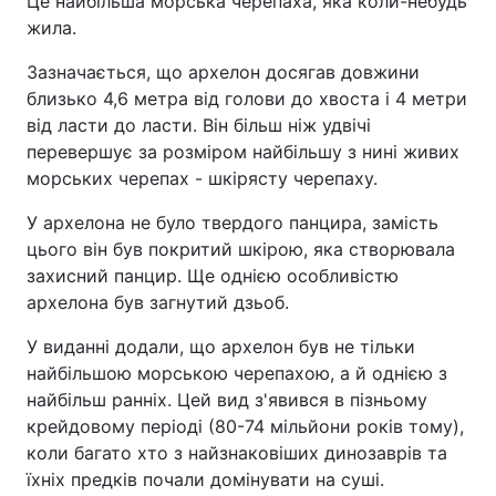
Це найбільша морська черепаха, яка коли-небудь
жила.
Зазначається, що архелон досягав довжини
близько 4,6 метра від голови до хвоста і 4 метри
від ласти до ласти. Він більш ніж удвічі
перевершує за розміром найбільшу з нині живих
морських черепах - шкірясту черепаху.
У архелона не було твердого панцира, замість
цього він був покритий шкірою, яка створювала
захисний панцир. Ще однією особливістю
архелона був загнутий дзьоб.
У виданні додали, що архелон був не тільки
найбільшою морською черепахою, а й однією з
найбільш ранніх. Цей вид з'явився в пізньому
крейдовому періоді (80-74 мільйони років тому),
коли багато хто з найзнаковіших динозаврів та
їхніх предків почали домінувати на суші.