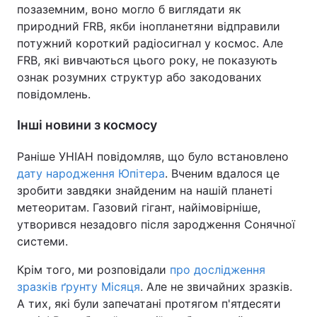
позаземним, воно могло б виглядати як
природний FRB, якби інопланетяни відправили
потужний короткий радіосигнал у космос. Але
FRB, які вивчаються цього року, не показують
ознак розумних структур або закодованих
повідомлень.
Інші новини з космосу
Раніше УНІАН повідомляв, що було встановлено
дату народження Юпітера
. Вченим вдалося це
зробити завдяки знайденим на нашій планеті
метеоритам. Газовий гігант, найімовірніше,
утворився незадовго після зародження Сонячної
системи.
Крім того, ми розповідали
про дослідження
зразків ґрунту Місяця
. Але не звичайних зразків.
А тих, які були запечатані протягом п'ятдесяти