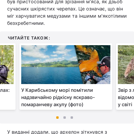
був пристосований для зрізання м'яса, як дзьоб
сучасних шкірястих черепах. Це означає, що він
міг харчуватися медузами та іншими м'якотілими
безхребетними.
ЧИТАЙТЕ ТАКОЖ:
илах:
У Карибському морі помітили
Звір з
надзвичайно рідкісну яскраво-
відомо
помаранчеву акулу (фото)
у світі
У виданні додали, що архелон зіткнувся з