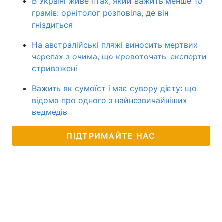
В Україні живе птах, який важить менше 10
грамів: орнітолог розповіла, де він
гніздиться
На австралійські пляжі виносить мертвих
черепах з очима, що кровоточать: експерти
стривожені
Важить як сумоїст і має сувору дієту: що
відомо про одного з найнезвичайніших
ведмедів
ПІДТРИМАЙТЕ НАС