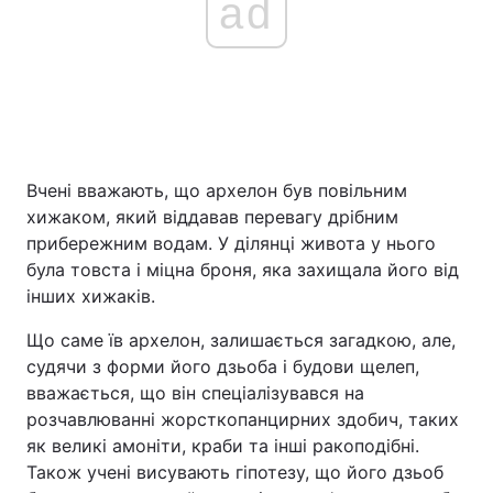
ad
Вчені вважають, що архелон був повільним
хижаком, який віддавав перевагу дрібним
прибережним водам. У ділянці живота у нього
була товста і міцна броня, яка захищала його від
інших хижаків.
Що саме їв архелон, залишається загадкою, але,
судячи з форми його дзьоба і будови щелеп,
вважається, що він спеціалізувався на
розчавлюванні жорсткопанцирних здобич, таких
як великі амоніти, краби та інші ракоподібні.
Також учені висувають гіпотезу, що його дзьоб