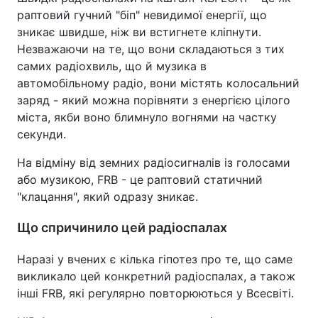
раптовий гучний "біп" невидимої енергії, що
зникає швидше, ніж ви встигнете кліпнути.
Незважаючи на те, що вони складаються з тих
самих радіохвиль, що й музика в
автомобільному радіо, вони містять колосальний
заряд - який можна порівняти з енергією цілого
міста, якби воно блимнуло вогнями на частку
секунди.
На відміну від земних радіосигналів із голосами
або музикою, FRB - це раптовий статичний
"клацання", який одразу зникає.
Що спричинило цей радіоспалах
Наразі у вчених є кілька гіпотез про те, що саме
викликало цей конкретний радіоспалах, а також
інші FRB, які регулярно повторюються у Всесвіті.