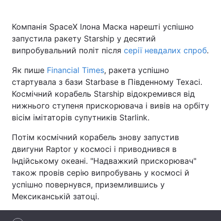
Компанія SpaceX Ілона Маска нарешті успішно
запустила ракету Starship у десятий
Головна
Війна
випробувальний політ після
серії невдалих спроб
.
Україна
Політика
Як пише
Financial Times
, ракета успішно
стартувала з бази Starbase в Південному Техасі.
Економіка
Світ
Космічний корабель Starship відокремився від
нижнього ступеня прискорювача і вивів на орбіту
Спорт
Наука
вісім імітаторів супутників Starlink.
Техно і зв'язок
Лайт
Потім космічний корабель знову запустив
двигуни Raptor у космосі і приводнився в
Зброя
Інциденти
Індійському океані. "Надважкий прискорювач"
також провів серію випробувань у космосі й
Здоров'я
Туризм
успішно повернувся, приземлившись у
Цікавинки
Погода
Мексиканській затоці.
Екологія
Регіони