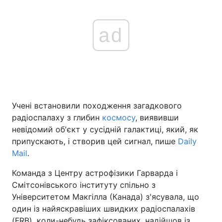
ad
Учені встановили походження загадкового
радіоспалаху з глибин
космосу
, виявивши
невідомий об'єкт у сусідній галактиці, який, як
припускають, і створив цей сигнал, пише
Daily
Mail
.
Команда з Центру астрофізики Гарварда і
Смітсонівського інституту спільно з
Університетом Макгілла (Канада) з'ясувала, що
один із найяскравіших швидких радіоспалахів
(FRB), коли-небудь зафіксованих, надійшов із