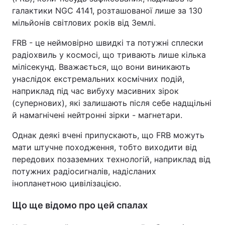
галактики NGC 4141, розташованої лише за 130
мільйонів світлових років від Землі.
FRB - це неймовірно швидкі та потужні сплески
радіохвиль у космосі, що тривають лише кілька
мілісекунд. Вважається, що вони виникають
унаслідок екстремальних космічних подій,
наприклад під час вибуху масивних зірок
(супернових), які залишають після себе надщільні
й намагнічені нейтронні зірки - магнетари.
Однак деякі вчені припускають, що FRB можуть
мати штучне походження, тобто виходити від
передових позаземних технологій, наприклад від
потужних радіосигналів, надісланих
інопланетною цивілізацією.
Що ще відомо про цей спалах