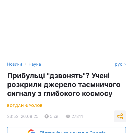
›
Новини
Наука
рус
Прибульці "дзвонять"? Учені
розкрили джерело таємничого
сигналу з глибокого космосу
БОГДАН ФРОЛОВ
23:52, 26.08.25
5 хв.
27811
Підпишіться на нас в Google