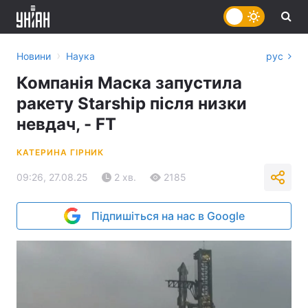
›
Новини
Наука
рус
Компанія Маска запустила
ракету Starship після низки
невдач, - FT
КАТЕРИНА ГІРНИК
09:26, 27.08.25
2 хв.
2185
Підпишіться на нас в Google