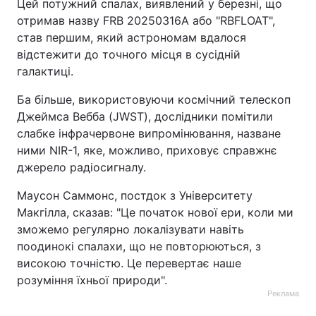
Цей потужний спалах, виявлений у березні, що
отримав назву FRB 20250316A або "RBFLOAT",
став першим, який астрономам вдалося
відстежити до точного місця в сусідній
галактиці.
Ба більше, використовуючи космічний телескоп
Джеймса Вебба (JWST), дослідники помітили
слабке інфрачервоне випромінювання, назване
ними NIR-1, яке, можливо, приховує справжнє
джерело радіосигналу.
Маусон Саммонс, постдок з Університету
Макгілла, сказав: "Це початок нової ери, коли ми
зможемо регулярно локалізувати навіть
поодинокі спалахи, що не повторюються, з
високою точністю. Це перевертає наше
розуміння їхньої природи".
Реклама