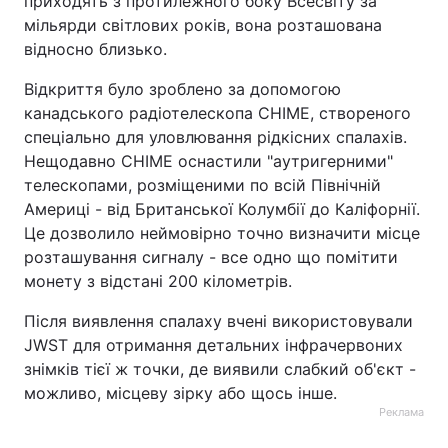
приходять з протилежного боку Всесвіту за
мільярди світлових років, вона розташована
відносно близько.
Відкриття було зроблено за допомогою
канадського радіотелескопа CHIME, створеного
спеціально для уловлювання рідкісних спалахів.
Нещодавно CHIME оснастили "аутригерними"
телескопами, розміщеними по всій Північній
Америці - від Британської Колумбії до Каліфорнії.
Це дозволило неймовірно точно визначити місце
розташування сигналу - все одно що помітити
монету з відстані 200 кілометрів.
Після виявлення спалаху вчені використовували
JWST для отримання детальних інфрачервоних
знімків тієї ж точки, де виявили слабкий об'єкт -
можливо, місцеву зірку або щось інше.
Реклама