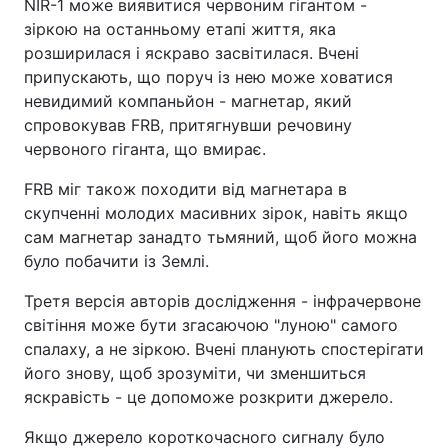
NIR-1 може виявитися червоним гігантом -
зіркою на останньому етапі життя, яка
розширилася і яскраво засвітилася. Вчені
припускають, що поруч із нею може ховатися
невидимий компаньйон - магнетар, який
спровокував FRB, притягнувши речовину
червоного гіганта, що вмирає.
FRB міг також походити від магнетара в
скупченні молодих масивних зірок, навіть якщо
сам магнетар занадто тьмяний, щоб його можна
було побачити із Землі.
Третя версія авторів дослідження - інфрачервоне
світіння може бути згасаючою "луною" самого
спалаху, а не зіркою. Вчені планують спостерігати
його знову, щоб зрозуміти, чи зменшиться
яскравість - це допоможе розкрити джерело.
Якщо джерело короткочасного сигналу було