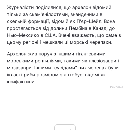
Журналісти поділилися, що архелон відомий
тільки за скам'янілостями, знайденими в
скельній формації, відомій як П'єр-Шейл. Вона
простягається від долини Пембіна в Канаді до
Нью-Мексико в США. Вчені вважають, що саме в
цьому регіоні і мешкали ці морські черепахи.
Архелон жив поруч з іншими гігантськими
морськими рептиліями, такими як плезіозаври і
мозазаври. Іншими "сусідами" цих черепах були
ікласті риби розміром з автобус, відомі як
ксифактини.
Реклама