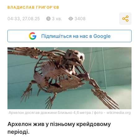
ВЛАДИСЛАВ ГРИГОР'ЄВ
04:33, 27.08.25
3 хв.
3408
Підпишіться на нас в Google
Архелон досягав довжини близько 4,6 метра / фото - wikimedia.org
Архелон жив у пізньому крейдовому
періоді.