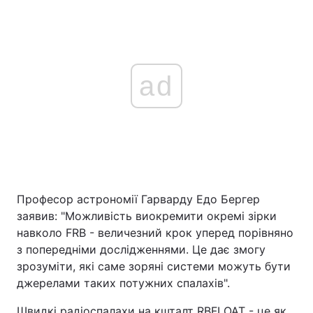
ad
Професор астрономії Гарварду Едо Бергер
заявив: "Можливість виокремити окремі зірки
навколо FRB - величезний крок уперед порівняно
з попередніми дослідженнями. Це дає змогу
зрозуміти, які саме зоряні системи можуть бути
джерелами таких потужних спалахів".
Швидкі радіоспалахи на кшталт RBFLOAT - це як