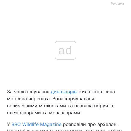
Реклама
ad
За часів існування
динозаврів
жила гігантська
морська черепаха. Вона харчувалася
величезними молюсками та плавала поруч із
плезіозаврами та мозазаврами.
У
BBC Wildlife Magazine
розповіли про архелон.