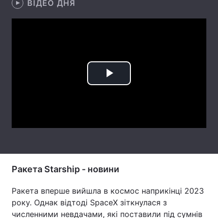
ВІДЕО ДНЯ
Лонгріди
Відео з Youtube
Статті
Інтерв'ю
Думки
Play
Архів
Вакансії
Video
Контакти
Послуги
Ракета Starship - новини
Ракета вперше вийшла в космос наприкінці 2023
року. Однак відтоді SpaceX зіткнулася з
численними невдачами, які поставили під сумнів