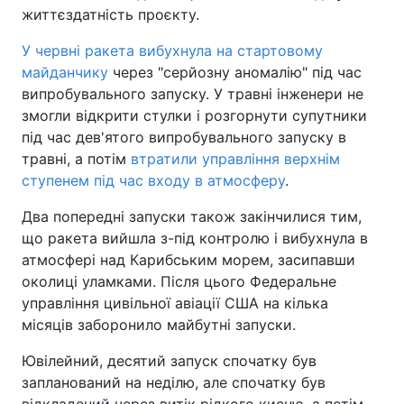
життєздатність проєкту.
Тема оформлення
У червні ракета вибухнула на стартовому
майданчику
через "серйозну аномалію" під час
випробувального запуску. У травні інженери не
змогли відкрити стулки і розгорнути супутники
під час дев'ятого випробувального запуску в
травні, а потім
втратили управління верхнім
ступенем під час входу в атмосферу
.
Два попередні запуски також закінчилися тим,
що ракета вийшла з-під контролю і вибухнула в
атмосфері над Карибським морем, засипавши
околиці уламками. Після цього Федеральне
управління цивільної авіації США на кілька
місяців заборонило майбутні запуски.
Ювілейний, десятий запуск спочатку був
запланований на неділю, але спочатку був