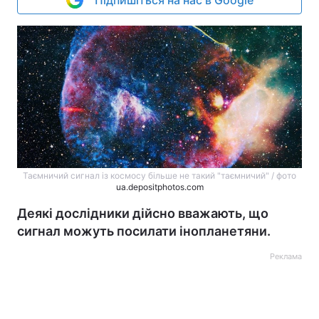
Таємничий сигнал із космосу більше не такий "таємничий" / фото
ua.depositphotos.com
Деякі дослідники дійсно вважають, що
сигнал можуть посилати інопланетяни.
Реклама