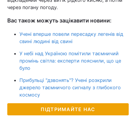
відкладений через витік рідкого кисню, а потім
через погану погоду.
Вас також можуть зацікавити новини:
Учені вперше повели пересадку легенів від
свині людині від свині
У небі над Україною помітили таємничий
промінь світла: експерти пояснили, що це
було
Прибульці "дзвонять"? Учені розкрили
джерело таємничого сигналу з глибокого
космосу
ПІДТРИМАЙТЕ НАС