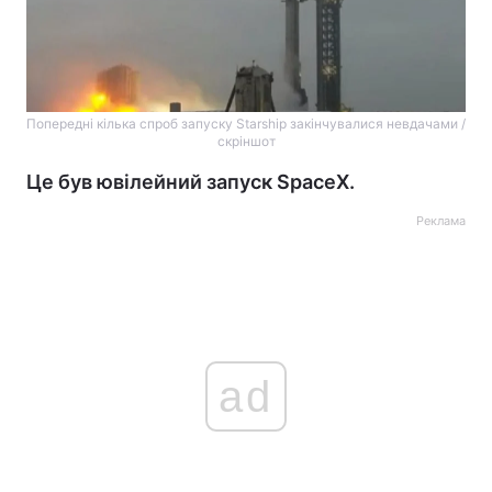
Попередні кілька спроб запуску Starship закінчувалися невдачами /
скріншот
Це був ювілейний запуск SpaceX.
Реклама
ad