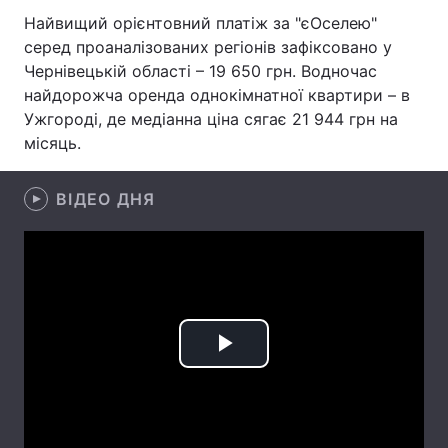
Найвищий орієнтовний платіж за "єОселею"
Лонгріди
серед проаналізованих регіонів зафіксовано у
Чернівецькій області – 19 650 грн. Водночас
найдорожча оренда однокімнатної квартири – в
Відео з Youtube
Статті
Ужгороді, де медіанна ціна сягає 21 944 грн на
Інтерв'ю
Думки
місяць.
Архів
Вакансії
ВІДЕО ДНЯ
Контакти
Послуги
Play
Video