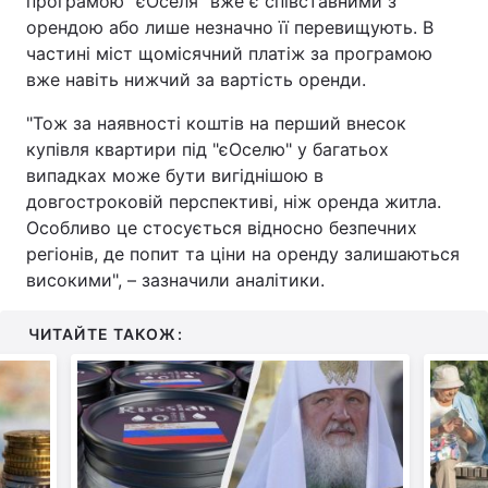
програмою "єОселя" вже є співставними з
орендою або лише незначно її перевищують. В
частині міст щомісячний платіж за програмою
вже навіть нижчий за вартість оренди.
"Тож за наявності коштів на перший внесок
купівля квартири під "єОселю" у багатьох
випадках може бути вигіднішою в
довгостроковій перспективі, ніж оренда житла.
Особливо це стосується відносно безпечних
регіонів, де попит та ціни на оренду залишаються
високими", – зазначили аналітики.
ЧИТАЙТЕ ТАКОЖ: