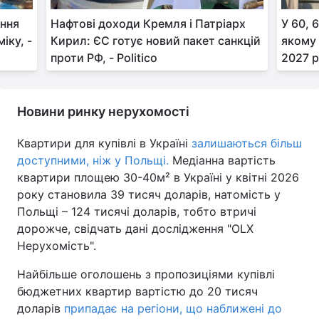
ення
Нафтові доходи Кремля і Патріарх
У 60, 
іку, -
Кирил: ЄС готує новий пакет санкцій
якому 
проти РФ, - Politico
2027 р
Новини ринку нерухомості
Квартири для купівлі в Україні
залишаються більш
доступними, ніж у Польщі.
Медіанна вартість
квартири площею 30-40м² в Україні у квітні 2026
року становила 39 тисяч доларів, натомість у
Польщі – 124 тисячі доларів, тобто втричі
дорожче, свідчать дані дослідження "OLX
Нерухомість".
Найбільше оголошень з пропозиціями купівлі
бюджетних квартир вартістю до 20 тисяч
доларів
припадає на регіони, що наближені до