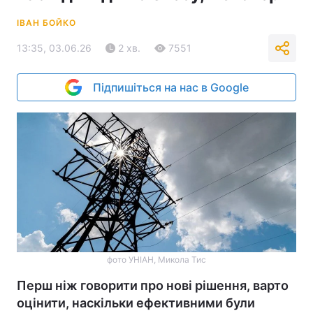
ІВАН БОЙКО
13:35, 03.06.26
2 хв.
7551
Підпишіться на нас в Google
фото УНІАН, Микола Тис
Перш ніж говорити про нові рішення, варто
оцінити, наскільки ефективними були