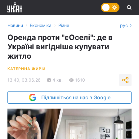
›
›
Новини
Економіка
Різне
рус
Оренда проти "єОселі": де в
Україні вигідніше купувати
житло
КАТЕРИНА ЖИРІЙ
13:40, 03.06.26
4 хв.
1610
Підпишіться на нас в Google