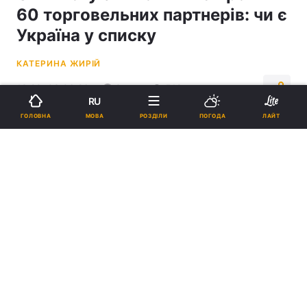
60 торговельних партнерів: чи є
Україна у списку
КАТЕРИНА ЖИРІЙ
13:28, 03.06.26
3 хв.
519
RU
МОВА
ГОЛОВНА
РОЗДІЛИ
ПОГОДА
ЛАЙТ
Підпишіться на нас в Google
Передбачається запровадження двох рівнів мит/ фото
ua.depositphotos.com