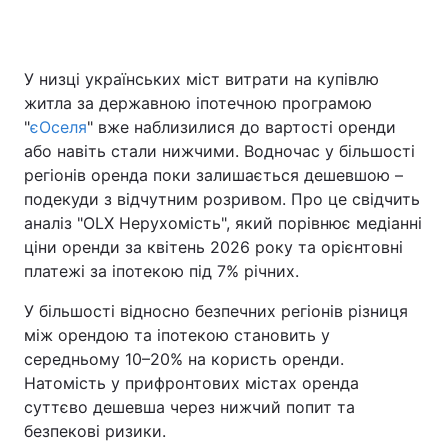
У низці українських міст витрати на купівлю
Головна
Війна
житла за державною іпотечною програмою
"
єОселя
" вже наблизилися до вартості оренди
Україна
Політика
або навіть стали нижчими. Водночас у більшості
регіонів оренда поки залишається дешевшою –
Економіка
Світ
подекуди з відчутним розривом. Про це свідчить
Спорт
Наука
аналіз "OLX Нерухомість", який порівнює медіанні
ціни оренди за квітень 2026 року та орієнтовні
Техно і зв'язок
Лайт
платежі за іпотекою під 7% річних.
Зброя
Інциденти
У більшості відносно безпечних регіонів різниця
між орендою та іпотекою становить у
Здоров'я
Туризм
середньому 10–20% на користь оренди.
Натомість у прифронтових містах оренда
Цікавинки
Погода
суттєво дешевша через нижчий попит та
безпекові ризики.
Екологія
Регіони