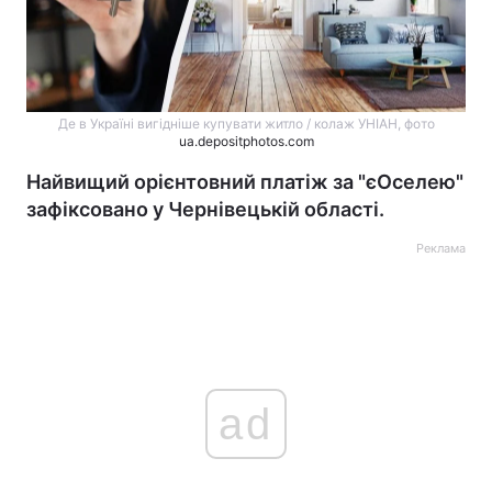
Де в Україні вигідніше купувати житло / колаж УНІАН, фото
ua.depositphotos.com
Найвищий орієнтовний платіж за "єОселею"
зафіксовано у Чернівецькій області.
Реклама
ad