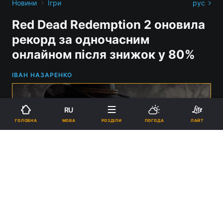
›
Новини
Ігри
рус
Red Dead Redemption 2 оновила
рекорд за одночасним
онлайном після знижок у 80%
ІВАН НАЗАРЕНКО
RU
МОВА
ГОЛОВНА
РОЗДІЛИ
ПОГОДА
ЛАЙТ
Одночасний онлайн Red Dead Redemption 2 перевищив 85 тисяч
гравців / Фото - Rockstar Games
17:56, 26.01.2025
1 хв.
4231