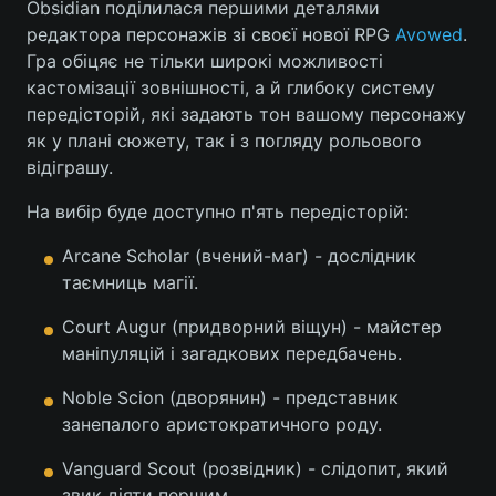
Obsidian поділилася першими деталями
редактора персонажів зі своєї нової RPG
Avowed
.
Гра обіцяє не тільки широкі можливості
кастомізації зовнішності, а й глибоку систему
передісторій, які задають тон вашому персонажу
як у плані сюжету, так і з погляду рольового
відіграшу.
На вибір буде доступно п'ять передісторій:
Arcane Scholar (вчений-маг) - дослідник
таємниць магії.
Court Augur (придворний віщун) - майстер
маніпуляцій і загадкових передбачень.
Noble Scion (дворянин) - представник
занепалого аристократичного роду.
Vanguard Scout (розвідник) - слідопит, який
звик діяти першим.