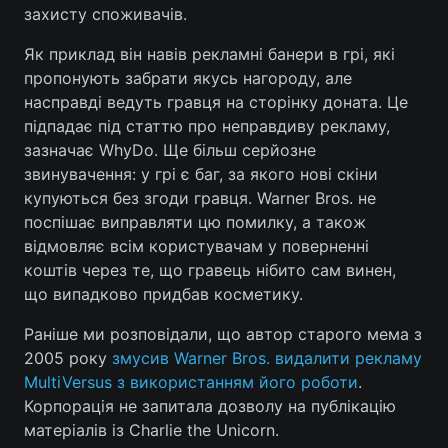
захисту споживачів.
Лонгріди
Як приклад він навів рекламні банери в грі, які
пропонують забрати якусь нагороду, але
Відео з Youtube
Статті
насправді ведуть гравця на сторінку доната. Це
підпадає під статтю про неправдиву рекламу,
Інтерв'ю
Думки
зазначає WhyDo. Ще більш серйозне
звинувачення: у грі є баг, за якого нові скіни
Архів
Вакансії
купуються без згоди гравця. Warner Bros. не
поспішає виправляти цю помилку, а також
Контакти
відмовляє всім користувачам у поверненні
коштів через те, що гравець нібито сам винен,
Послуги
що випадково придбав косметику.
Раніше ми розповідали, що автор старого мема з
2005 року
змусив Warner Bros. видалити рекламу
MultiVersus з використанням його роботи
.
Корпорація не запитала дозволу на публікацію
матеріалів із Charlie the Unicorn.