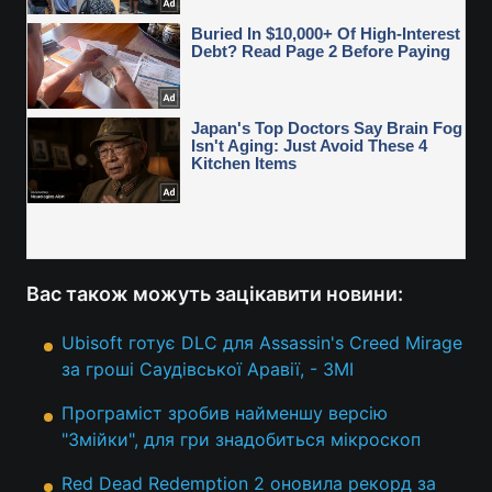
Вас також можуть зацікавити новини:
Ubisoft готує DLC для Assassin's Creed Mirage
за гроші Саудівської Аравії, - ЗМІ
Програміст зробив найменшу версію
"Змійки", для гри знадобиться мікроскоп
Red Dead Redemption 2 оновила рекорд за