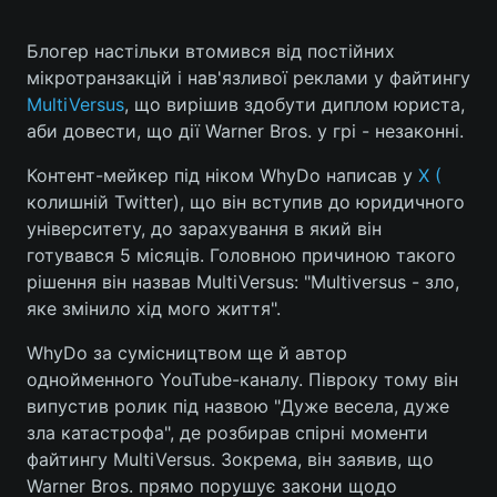
Блогер настільки втомився від постійних
мікротранзакцій і нав'язливої реклами у файтингу
Головна
Війна
MultiVersus
, що вирішив здобути диплом юриста,
аби довести, що дії Warner Bros. у грі - незаконні.
Україна
Політика
Контент-мейкер під ніком WhyDo написав у
X (
Економіка
Світ
колишній Twitter), що він вступив до юридичного
університету, до зарахування в який він
Спорт
Наука
готувався 5 місяців. Головною причиною такого
рішення він назвав MultiVersus: "Multiversus - зло,
Техно і зв'язок
Лайт
яке змінило хід мого життя".
Зброя
Інциденти
WhyDo за сумісництвом ще й автор
однойменного YouTube-каналу. Півроку тому він
Здоров'я
Туризм
випустив ролик під назвою "Дуже весела, дуже
зла катастрофа", де розбирав спірні моменти
Цікавинки
Погода
файтингу MultiVersus. Зокрема, він заявив, що
Warner Bros. прямо порушує закони щодо
Екологія
Регіони