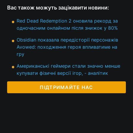
Вас також можуть зацікавити новини:
Тема оформлення
Red Dead Redemption 2 оновила рекорд за
одночасним онлайном після знижок у 80%
Obsidian показала передісторії персонажів
Avowed: походження героя впливатиме на
гру
Американські геймери стали значно менше
купувати фізичні версії ігор, - аналітик
ПІДТРИМАЙТЕ НАС