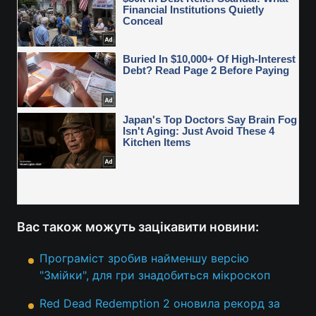
Вас також можуть зацікавити новини:
Програміст зробив найменшу версію
"Змійки", для гри знадобиться мікроскоп
Red Dead Redemption 2 оновила рекорд за