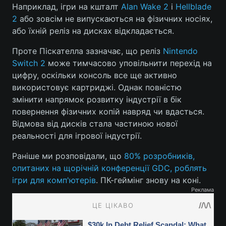
Наприклад, ігри на кшталт
Alan Wake 2
і
Hellblade
2
або зовсім не випускаються на фізичних носіях,
або їхній реліз на дисках відкладається.
Проте Піскателла зазначає, що реліз
Nintendo
Switch 2
може тимчасово уповільнити перехід на
цифру, оскільки консоль все ще активно
використовує картриджі. Однак повністю
змінити напрямок розвитку індустрії в бік
повернення фізичних копій навряд чи вдасться.
Відмова від дисків стала частиною нової
реальності для ігрової індустрії.
Раніше ми розповідали, що
80% розробників,
опитаних на щорічній конференції GDC, роблять
ігри для комп'ютерів
. ПК-геймінг знову на коні.
Реклама