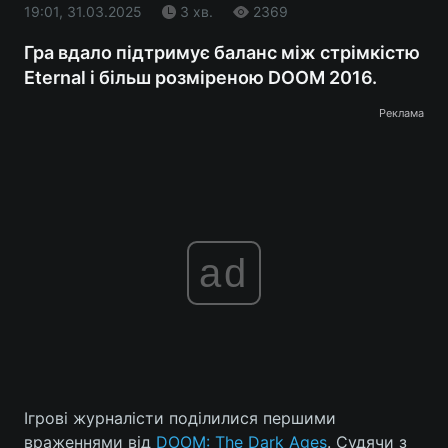
19:01, 31.03.2025
3 хв.
2369
Гра вдало підтримує баланс між стрімкістю
Eternal і більш розміреною DOOM 2016.
Реклама
ad
Ігрові журналісти поділилися першими
враженнями від
DOOM: The Dark Ages
. Судячи з