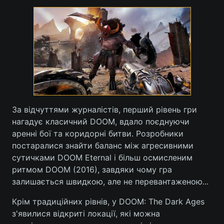
Лонгріди
Відео з Youtube
Статті
Інтерв'ю
Думки
Архів
Вакансії
За відчуттями журналістів, перший рівень гри
Контакти
нагадує класичний DOOM, вдало поєднуючи
аренні бої та коридорні битви. Розробники
Послуги
постаралися знайти баланс між агресивними
сутичками DOOM Eternal і більш осмисленим
ритмом DOOM (2016), завдяки чому гра
залишається швидкою, але не перевантаженою...
Крім традиційних рівнів, у DOOM: The Dark Ages
з'явилися відкриті локації, які можна