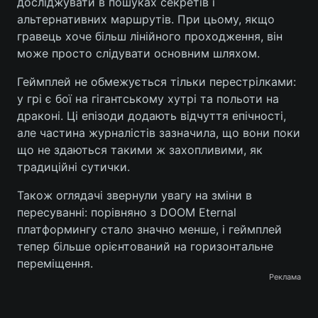
досліджувати в пошуках секретів і
альтернативних маршрутів. При цьому, якщо
Тема оформлення
гравець хоче більш лінійного проходження, він
може просто слідувати основним шляхом.
Геймплей не обмежується тільки перестрілками:
у грі є бої на гігантському хутрі та польоти на
драконі. Ці епізоди додають відчуття епічності,
але частина журналістів зазначила, що вони поки
що не здаються такими ж захопливими, як
традиційні сутички.
Також оглядачі звернули увагу на зміни в
пересуванні: порівняно з DOOM Eternal
платформингу стало значно менше, і геймплей
тепер більше орієнтований на горизонтальне
переміщення.
Реклама