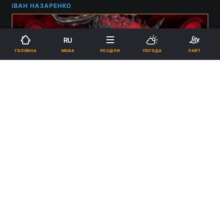
ІВАН НАЗАРЕНКО
RU
МОВА
ГОЛОВНА
РОЗДІЛИ
ПОГОДА
ЛАЙТ
Журналісти PC Gamer побачили геймплей Project C4 / Фото -
ZA/UM
16:30, 31.03.2025
2 хв.
3774
Гра дуже намагається бути схожою на
Disco Elysium, але поки незрозуміло,
наскільки успішно.
Реклама