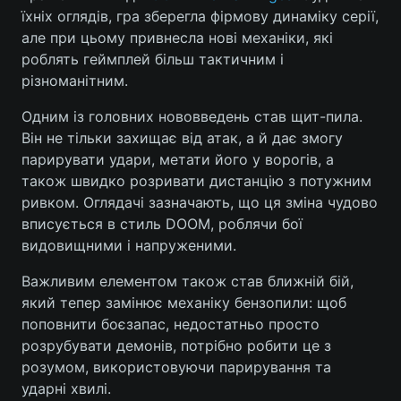
їхніх оглядів, гра зберегла фірмову динаміку серії,
але при цьому привнесла нові механіки, які
роблять геймплей більш тактичним і
Головна
Війна
різноманітним.
Одним із головних нововведень став щит-пила.
Україна
Політика
Він не тільки захищає від атак, а й дає змогу
Економіка
Світ
парирувати удари, метати його у ворогів, а
також швидко розривати дистанцію з потужним
Спорт
Наука
ривком. Оглядачі зазначають, що ця зміна чудово
вписується в стиль DOOM, роблячи бої
Техно і зв'язок
Лайт
видовищними і напруженими.
Зброя
Інциденти
Важливим елементом також став ближній бій,
який тепер замінює механіку бензопили: щоб
Здоров'я
Туризм
поповнити боєзапас, недостатньо просто
розрубувати демонів, потрібно робити це з
Цікавинки
Погода
розумом, використовуючи парирування та
ударні хвилі.
Екологія
Регіони