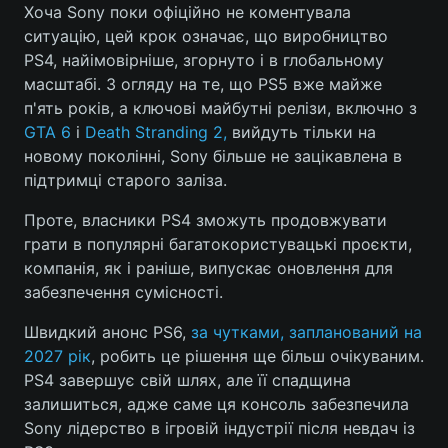
Хоча Sony поки офіційно не коментувала
ситуацію, цей крок означає, що виробництво
PS4, найімовірніше, згорнуто і в глобальному
масштабі. З огляду на те, що PS5 вже майже
п'ять років, а ключові майбутні релізи, включно з
GTA 6
і
Death Stranding 2,
вийдуть тільки на
новому поколінні, Sony більше не зацікавлена в
підтримці старого заліза.
Проте, власники PS4 зможуть продовжувати
грати в популярні багатокористувацькі проєкти,
компанія, як і раніше, випускає оновлення для
забезпечення сумісності.
Швидкий анонс PS6,
за чутками, запланований на
2027 рік
, робить це рішення ще більш очікуваним.
PS4 завершує свій шлях, але її спадщина
залишиться, адже саме ця консоль забезпечила
Sony лідерство в ігровій індустрії після невдач із