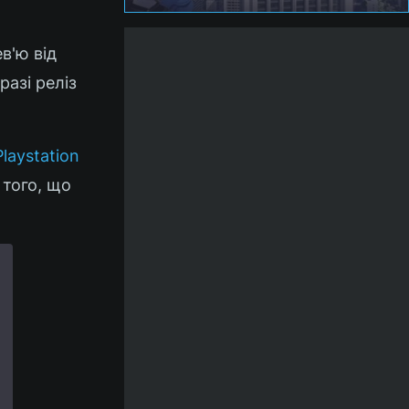
в'ю від
разі реліз
laystation
 того, що