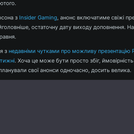
ютого.
рсона з
Insider Gaming
, анонс включатиме свіжі пре
айголовніше, остаточну дату виходу доповнення. На
равня.
ся з
недавніми чутками про можливу презентацію P
 тижні
. Хоча це може бути просто збіг, ймовірність
планували свої анонси одночасно, досить велика.