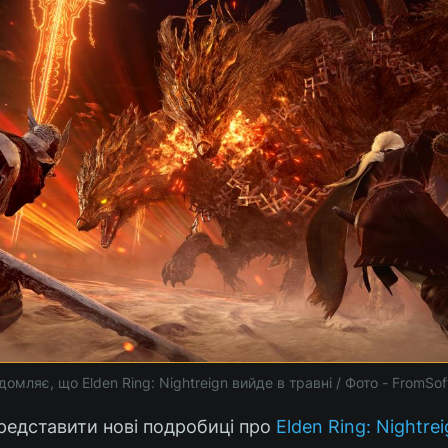
омляє, що Elden Ring: Nightreign вийде в травні / Фото - FromSo
редставити нові подробиці про
Elden Ring: Nightre