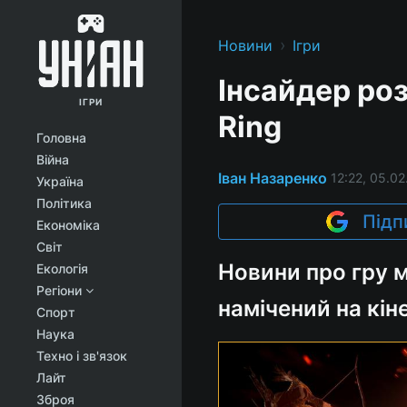
›
Новини
Ігри
Інсайдер роз
ІГРИ
Ring
Головна
Війна
Іван Назаренко
12:22, 05.02
Україна
Політика
Підп
Економіка
Світ
Новини про гру м
Екологія
Регіони
намічений на кін
Спорт
Наука
Техно і зв'язок
Лайт
Зброя