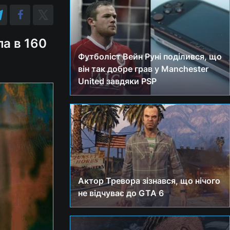
ла в 160
Футболіст Вейн Руні поділився, що
він так добре грав у Manchester
United завдяки PSP
Актор Тревора зізнався, що нічого
не відчуває до GTA 6