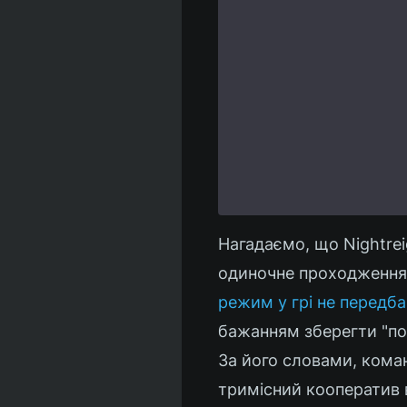
Нагадаємо, що Nightre
одиночне проходження 
режим у грі не передб
бажанням зберегти "поч
За його словами, коман
тримісний кооператив