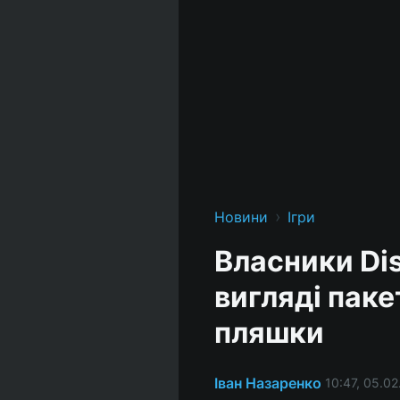
›
Новини
Ігри
Власники Di
вигляді паке
пляшки
Іван Назаренко
10:47, 05.02