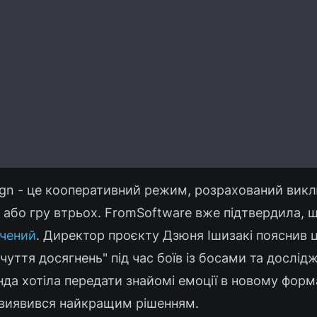
ign - це кооперативний режим, розрахований вик
або гру втрьох. FromSoftware вже підтвердила, 
ачений
. Директор проєкту Дзюня Ішизакі пояснив 
уття досягнень" під час боїв із босами та дослідж
да хотіла передати знайомі емоції в новому форма
 виявився найкращим рішенням.