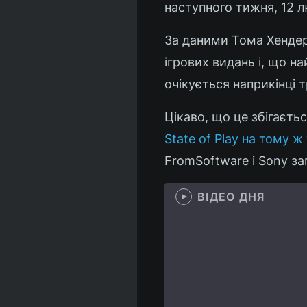
наступного тижня, 12 л
За даними Тома Хенде
ігрових видань і, що н
очікується наприкінці т
Цікаво, що це збігаєть
State of Play на тому ж
FromSoftware і Sony за
ВІДЕО ДНЯ