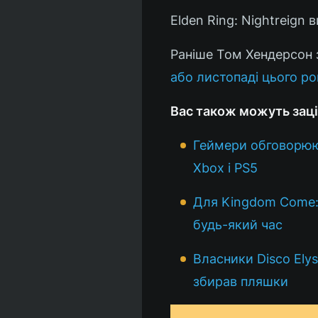
Elden Ring: Nightreign в
Раніше Том Хендерсон
або листопаді цього ро
Вас також можуть заці
Геймери обговорюют
Xbox і PS5
Для Kingdom Come: 
будь-який час
Власники Disco Ely
збирав пляшки