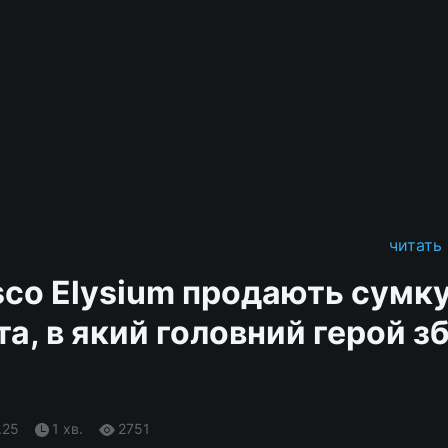
читать
sco Elysium продають сумку
та, в який головний герой з
.25
1 хв.
2751