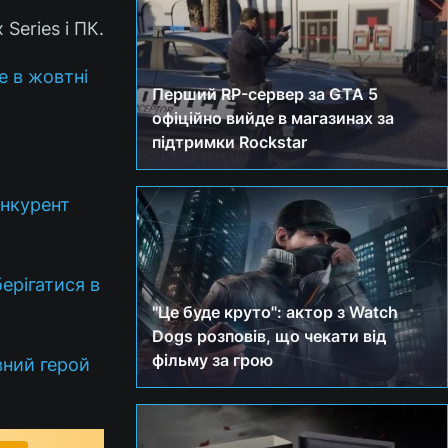
 Series і ПК.
е в жовтні
Перший RP-сервер за GTA 5
офіційно вийде в магазинах за
підтримки Rockstar
онкурент
ерігатися в
"Це буде круто": актор з Watch
Dogs розповів, що чекати від
фільму за грою
вний герой