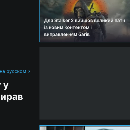
Для Stalker 2 вийшов великий патч
із новим контентом і
виправленням багів
 на русском
 у
бирав