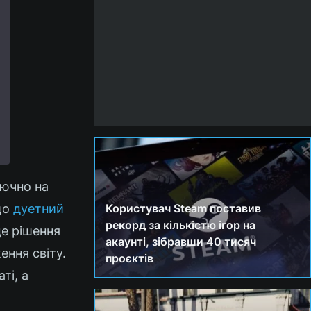
лючно на
що
дуетний
Користувач Steam поставив
рекорд за кількістю ігор на
це рішення
акаунті, зібравши 40 тисяч
ення світу.
проєктів
ті, а