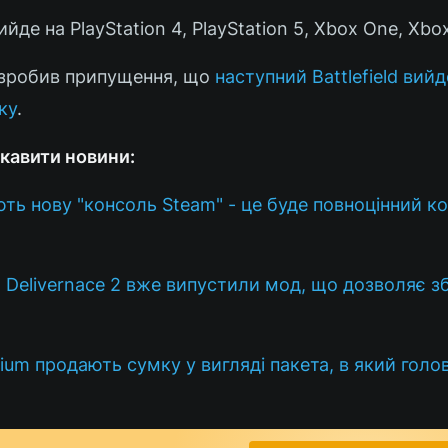
ийде на PlayStation 4, PlayStation 5, Xbox One, Xbox
 зробив припущення, що
наступний Battlefield вийд
ку
.
кавити новини:
ь нову "консоль Steam" - це буде повноцінний к
Delivernace 2 вже випустили мод, що дозволяє зб
sium продають сумку у вигляді пакета, в який голо