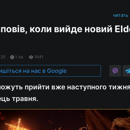
читать
повів, коли вийде новий El
.25
1 хв.
1641
ишіться на нас в Google
ожуть прийти вже наступного тижня,
ець травня.