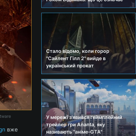
Стало відомо, коли горор
"Сайлент Гілл 2" вийде в
український прокат
ftware
У мережі з'явився геймплейний
трейлер гри Ananta, яку
ign
вже
називають "аніме-GTA"