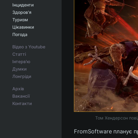
Інциденти
Здоров'я
Туризм
Цікавинки
Погода
Відео з Youtube
Статті
Інтерв'ю
Думки
Лонгріди
Архів
Вакансії
Контакти
Том Хендерсон повід
FromSoftware планує п