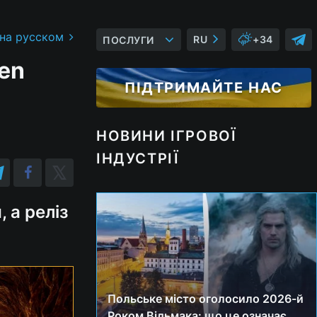
 на русском
RU
+34
ПОСЛУГИ
den
ПІДТРИМАЙТЕ НАС
НОВИНИ ІГРОВОЇ
ІНДУСТРІЇ
 а реліз
Польське місто оголосило 2026-й
Роком Відьмака: що це означає