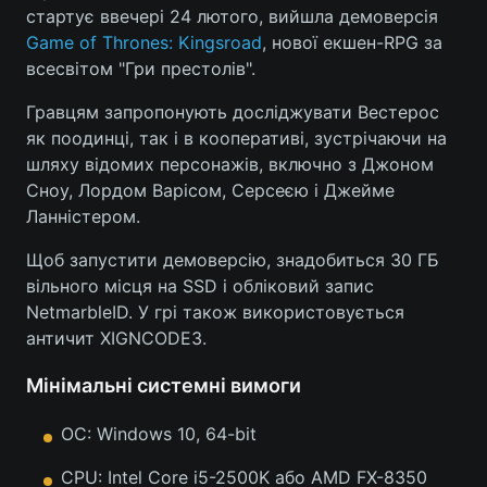
стартує ввечері 24 лютого, вийшла демоверсія
Game of Thrones: Kingsroad
, нової екшен-RPG за
всесвітом "Гри престолів".
Головна
Війна
Гравцям запропонують досліджувати Вестерос
як поодинці, так і в кооперативі, зустрічаючи на
Україна
Політика
шляху відомих персонажів, включно з Джоном
Сноу, Лордом Варісом, Серсеєю і Джейме
Економіка
Світ
Ланністером.
Спорт
Наука
Щоб запустити демоверсію, знадобиться 30 ГБ
вільного місця на SSD і обліковий запис
Техно і зв'язок
Лайт
NetmarbleID. У грі також використовується
Зброя
Інциденти
античит XIGNCODE3.
Здоров'я
Туризм
Мінімальні системні вимоги
Цікавинки
Погода
ОС: Windows 10, 64-bit
Екологія
CPU: Intel Core i5-2500K або AMD FX-8350
Регіони