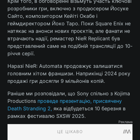
Крім того, в обговоренні візьмуть участь ключові
розробники гри, включно з продюсером Йосуке
Сайто, композитором Кейіті Окабе і
геймдиректором Йоко Таро. Поки Square Enix не
натякає на анонси нових проєктів, але фанати не
втрачають надії, ремастер NieR Replicant був
представлений саме на подібній трансляції до 10-
річчя серії.
Наразі NieR: Automata продовжує залишатися
головним хітом франшизи. Наприкінці 2024 року
продажі гри досягли 9 мільйонів копій.
Раніше ми розповідали, що Sony спільно з Kojima
Productions
проведе презентацію, присвячену
Death Stranding 2,
яка відбудеться 10 березня в
рамках фестивалю SXSW 2025.
Реклама