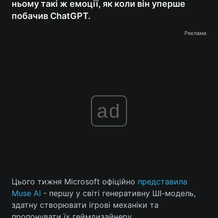
ньому такі ж емоції, як коли він уперше
побачив ChatGPT.
Реклама
ad
Цього тижня Microsoft офіційно
представила
Muse AI
- першу у світі генеративну ШІ-модель,
здатну створювати ігрові механіки та
пропонувати їх геймдизайнеру.