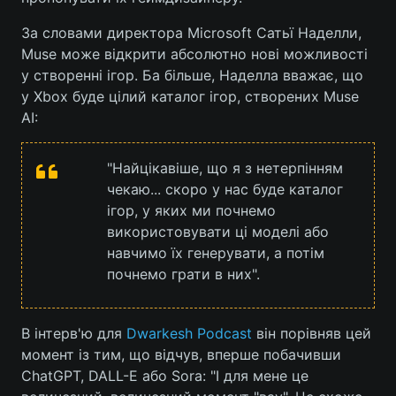
За словами директора Microsoft Сатьї Наделли,
Muse може відкрити абсолютно нові можливості
у створенні ігор. Ба більше, Наделла вважає, що
у Xbox буде цілий каталог ігор, створених Muse
AI:
"Найцікавіше, що я з нетерпінням
чекаю... скоро у нас буде каталог
ігор, у яких ми почнемо
використовувати ці моделі або
навчимо їх генерувати, а потім
почнемо грати в них".
В інтерв'ю для
Dwarkesh Podcast
він порівняв цей
момент із тим, що відчув, вперше побачивши
ChatGPT, DALL-E або Sora: "І для мене це