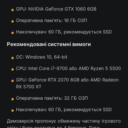
GPU: NVIDIA GeForce GTX 1060 6GB
Лонгріди
Оперативна пам'ять: 16 ГБ ОЗП
Відео з Youtube
Статті
Накопичувач: 60 ГБ, рекомендується SSD
Інтерв'ю
Думки
Рекомендовані системні вимоги
Архів
Вакансії
ОС: Windows 10, 64-bit
Контакти
CPU: Intel Core i7-9700 або AMD Ryzen 5 5500
Послуги
GPU: GeForce RTX 2070 8GB або AMD Radeon
RX 5700 XT
Оперативна пам'ять: 32 ГБ ОЗП
Накопичувач: 60 ГБ, рекомендується SSD
Демоверсія пропонує обмежену частину ігрового
світу і буде доступна до 4 березня. Дати