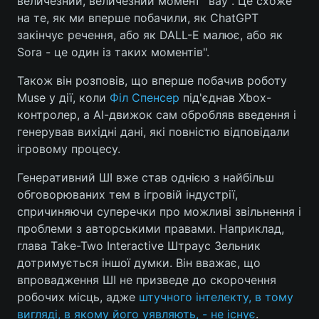
величезний, величезний момент "вау". Це схоже
на те, як ми вперше побачили, як ChatGPT
закінчує речення, або як DALL-E малює, або як
Sora - це один із таких моментів".
Також він розповів, що вперше побачив роботу
Muse у дії, коли
Філ Спенсер
під'єднав Xbox-
контролер, а АІ-движок сам обробляв введення і
генерував вихідні дані, які повністю відповідали
ігровому процесу.
Генеративний ШІ вже став однією з найбільш
обговорюваних тем в ігровій індустрії,
спричиняючи суперечки про можливі звільнення і
проблеми з авторськими правами. Наприклад,
глава Take-Two Interactive Штраус Зельник
дотримується іншої думки. Він вважає, що
впровадження ШІ не призведе до скорочення
робочих місць, адже
штучного інтелекту, в тому
вигляді, в якому його уявляють, - не існує
.