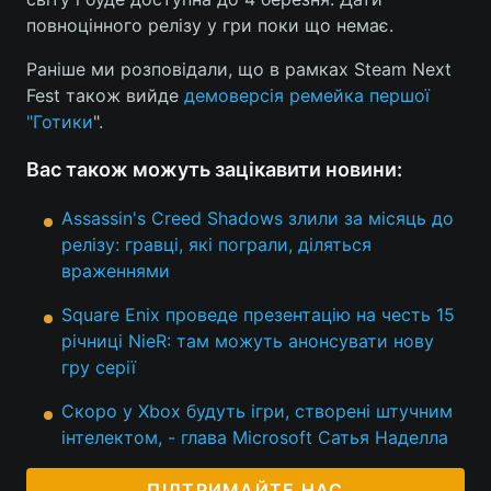
повноцінного релізу у гри поки що немає.
Тема оформлення
Раніше ми розповідали, що в рамках Steam Next
Fest також вийде
демоверсія ремейка першої
"Готики
".
Вас також можуть зацікавити новини:
Assassin's Creed Shadows злили за місяць до
релізу: гравці, які пограли, діляться
враженнями
Square Enix проведе презентацію на честь 15
річниці NieR: там можуть анонсувати нову
гру серії
Скоро у Xbox будуть ігри, створені штучним
інтелектом, - глава Microsoft Сатья Наделла
ПІДТРИМАЙТЕ НАС