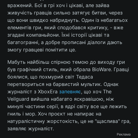
вражений. Бої в грі хоч і цікаві, але зайва
живучість гравців сильно затягує битви, через
що вони швидко набриднуть. Один із небагатьох
елементів гри, який сподобався критику, - вже
згадані компаньйони. Їхні історії цікаві та
багатогранні, а добре прописані діалоги дають
змогу гравцеві помітити це.
Мабуть найбільш спірною темою до виходу гри
був графічний стиль, який обрала BioWare. Гравці
боялися, що похмурий світ Тедаса
перетвориться на барвистий мультик. Однак
журналіст з XboxEra
запевняє
, що хоч The
Veilguard вийшла набагато яскравішою, ніж
минулі частини серії, в ядрі світу все ще лежить
гниль і мор. Хоч проєкт не напирає на
натуралістичну жорстокість, це не "щаслива" гра,
заявляє журналіст.
Реклама