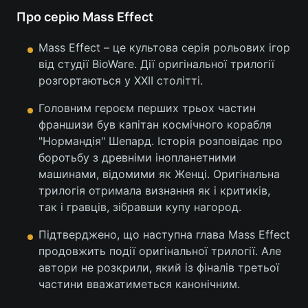
Про серію Mass Effect
Mass Effect – це культова серія рольових ігор
від студії BioWare. Дії оригінальної трилогії
розгортаються у XXII столітті.
Головним героєм перших трьох частин
франшизи був капітан космічного корабля
"Нормандія" Шепард. Історія розповідає про
боротьбу з древніми інопланетними
машинами, відомими як Женці. Оригінальна
трилогія отримала визнання як і критиків,
так і гравців, зібравши купу нагород.
Підтверджено, що наступна глава Mass Effect
продовжить події оригінальної трилогії. Але
автори не розкрили, який із фіналів третьої
частини вважатиметься канонічним.