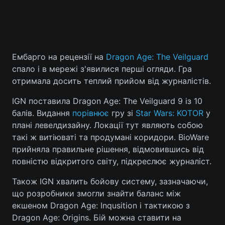
Ембарго на рецензії на
Dragon Age: The Veilguard
спало і в мережі з'явилися перші огляди. Гра
отримала досить теплий прийом від журналістів.
IGN поставила Dragon Age: The Veilguard 9 із 10
балів. Видання
порівнює
гру зі
Star Wars: KOTOR
у
плані левелдизайну. Локації тут являють собою
такі ж витіюваті та продумані коридори. BioWare
прийняла правильне рішення, відмовившись від
повністю відкритого світу, підкреслює журналіст.
Також IGN хвалить бойову систему, зазначаючи,
що розробники змогли знайти баланс між
екшеном Dragon Age: Inqusition і тактикою з
Dragon Age: Origins. Бій можна ставити на