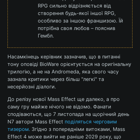
RPG сильно відрізняється від
Лонгріди
створення будь-якої іншої RPG,
особливо за іншою франшизою. Їй
потрібна своя любов – пояснив
Відео з Youtube
Статті
Гембл.
Інтерв'ю
Думки
Насамкінець керівник зазначив, що в питанні
Архів
Вакансії
тону оповіді BioWare орієнтується на оригінальну
Контакти
трилогію, а не на Andromeda, яка свого часу
зазнала критики через більш "легкі" та
Послуги
несерйозні діалоги.
До релізу нової Mass Effect ще далеко, а про
саму гру майже нічого не відомо. Фанати
сподіваються, що 7 листопада на щорічний день
N7 автори Mass Effect
поділяться черговим
тизером.
Згідно з попередніми витоками, Mass
Effect 4 може вийти не раніше 2029 року, що