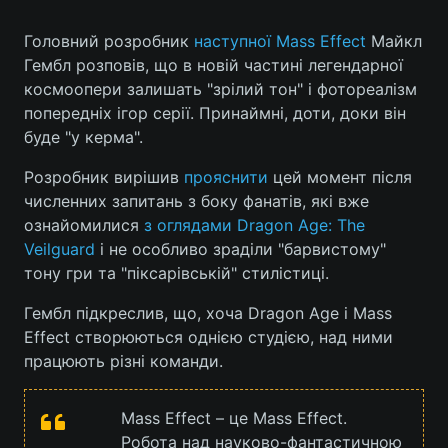
Головний розробник
наступної Mass Effect
Майкл
Гембл розповів, що в новій частині легендарної
Головна
Війна
космоопери залишать "зрілий тон" і фотореалізм
попередніх ігор серії. Принаймні, доти, доки він
Україна
Політика
буде "у керма".
Економіка
Світ
Розробник вирішив
прояснити
цей момент після
численних запитань з боку фанатів, які вже
Спорт
Наука
ознайомилися
з оглядами Dragon Age: The
Veilguard
і не особливо зраділи "барвистому"
Техно і зв'язок
Лайт
тону гри та "піксарівській" стилістиці.
Зброя
Інциденти
Гембл підкреслив, що, хоча Dragon Age і Mass
Effect створюються однією студією, над ними
Здоров'я
Туризм
працюють різні команди.
Цікавинки
Погода
Mass Effect – це Mass Effect.
Екологія
Регіони
Робота над науково-фантастичною