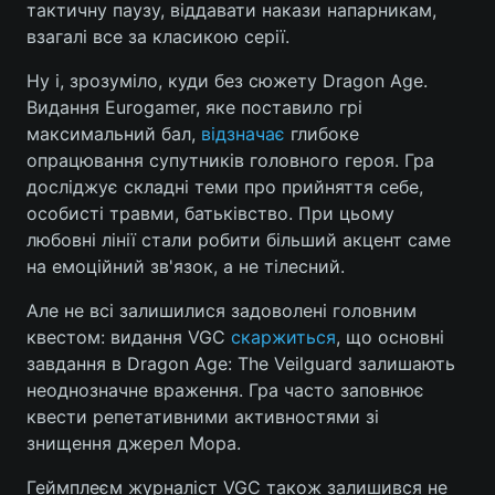
тактичну паузу, віддавати накази напарникам,
взагалі все за класикою серії.
Ну і, зрозуміло, куди без сюжету Dragon Age.
Видання Eurogamer, яке поставило грі
максимальний бал,
відзначає
глибоке
опрацювання супутників головного героя. Гра
досліджує складні теми про прийняття себе,
особисті травми, батьківство. При цьому
любовні лінії стали робити більший акцент саме
на емоційний зв'язок, а не тілесний.
Але не всі залишилися задоволені головним
квестом: видання VGC
скаржиться
, що основні
завдання в Dragon Age: The Veilguard залишають
неоднозначне враження. Гра часто заповнює
квести репетативними активностями зі
знищення джерел Мора.
Геймплеєм журналіст VGC також залишився не