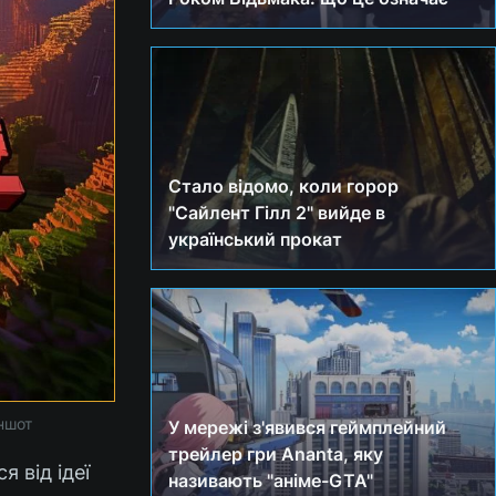
Стало відомо, коли горор
"Сайлент Гілл 2" вийде в
український прокат
ншот
У мережі з'явився геймплейний
трейлер гри Ananta, яку
 від ідеї
називають "аніме-GTA"