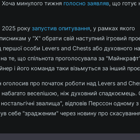
. Хоча минулого тижня
голосно заявляв
, що готує
 2025 року
запустив опитування
, у рамках якого
писникам у "Х" обрати свій наступний ігровий про
д першої особи Levers and Chests або духовного н
на те, що спільнота проголосувала за "Майнкрафт
йнер і його команда таки візьмуться за інший проє
оголосив про початок роботи над Levers and Ches
 набагато веселішою, ніж духовний спадкоємець. 
ностальгічні звалища", відповів Перссон одному з
чув себе "зрадженим" через новину про скасування