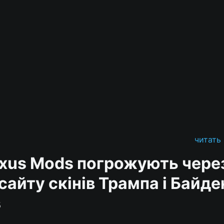
читать
xus Mods погрожують чере
сайту скінів Трампа і Байде
s