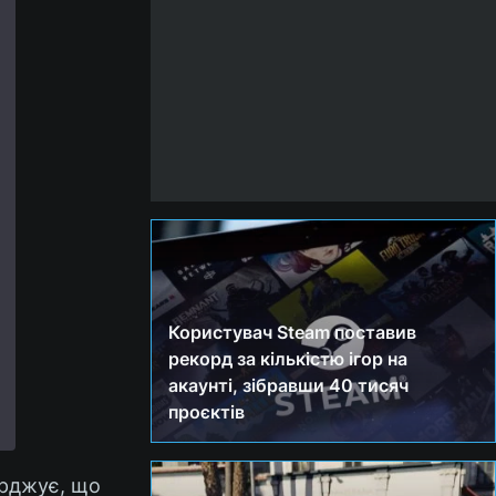
Користувач Steam поставив
рекорд за кількістю ігор на
акаунті, зібравши 40 тисяч
проєктів
ерджує, що