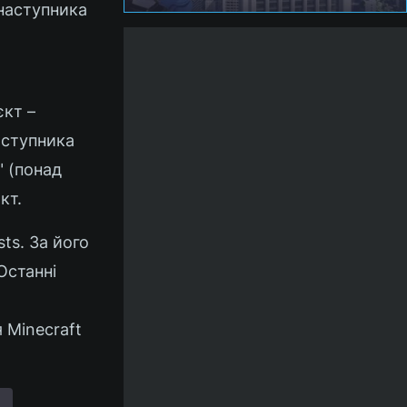
 наступника
єкт –
аступника
" (понад
кт.
ts. За його
Останні
 Minecraft