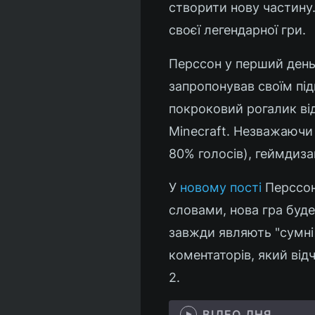
створити нову частину
своєї легендарної гри.
Перссон у перший день
запропонував своїм під
покроковий рогалик ві
Minecraft. Незважаючи 
80% голосів), геймдиза
У
новому пості
Перссон 
словами, нова гра буде
завжди являють "сумні 
коментаторів, який від
2.
ВІДЕО ДНЯ