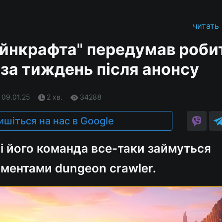
читать
йнкрафта" передумав роби
– за тиждень після анонсу
 09.01.25
2 хв.
34288
ишіться на нас в Google
і його команда все-таки займуться
ементами dungeon crawler.