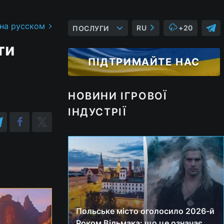
 на русском
RU
+20
ПОСЛУГИ
ти
ПІДТРИМАЙТЕ НАС
НОВИНИ ІГРОВОЇ
ІНДУСТРІЇ
Польське місто оголосило 2026-й
Роком Відьмака: що це означає