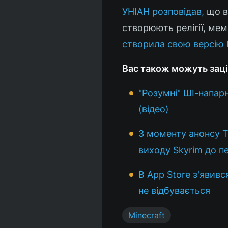
УНІАН розповідав,
що в 
створюють релігії, меми
створила свою версію M
Вас також можуть заці
"Розумні" ШІ-напарн
(відео)
З моменту анонсу Th
виходу Skyrim до п
В App Store з'явивс
не відбувається
Minecraft