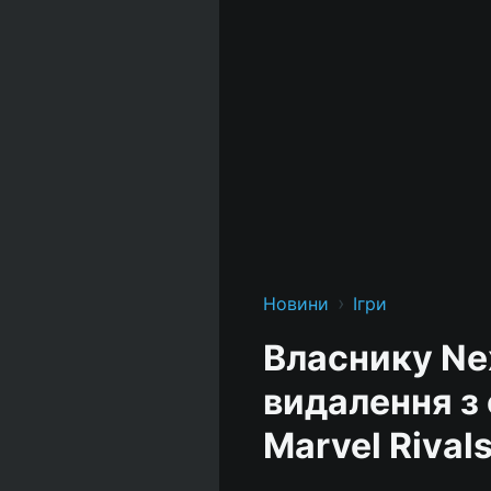
›
Новини
Ігри
Власнику Ne
видалення з 
Marvel Rival