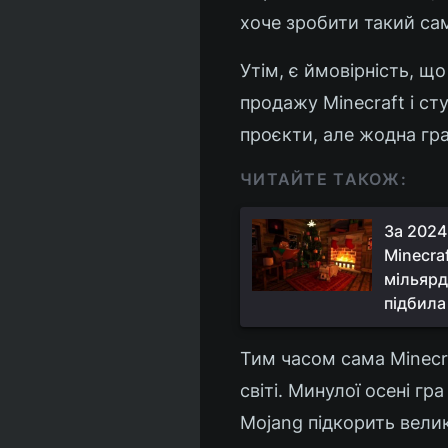
хоче зробити такий сам
Утім, є ймовірність, що
продажу Minecraft і ст
проєкти, але жодна гра
ЧИТАЙТЕ ТАКОЖ:
За 2024 
Minecra
мільярд
підбила
Тим часом сама Minecr
світі. Минулої осені гр
Mojang підкорить вели