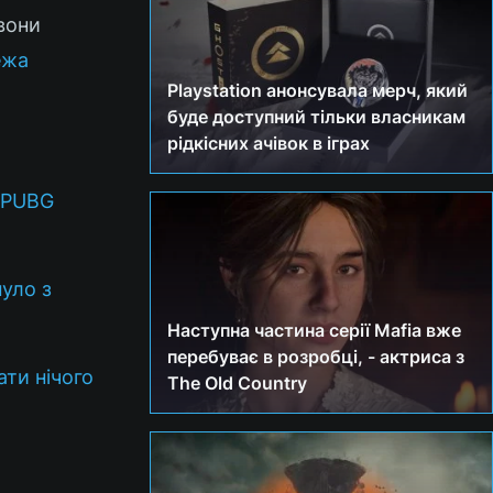
вони
ежа
Playstation анонсувала мерч, який
буде доступний тільки власникам
рідкісних ачівок в іграх
з PUBG
нуло з
Наступна частина серії Mafia вже
перебуває в розробці, - актриса з
ати нічого
The Old Country