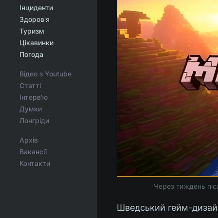
Інциденти
Здоров'я
Туризм
Цікавинки
Погода
Відео з Youtube
Статті
Інтерв'ю
Думки
Лонгріди
Архів
Вакансії
Контакти
Через тиждень післ
Шведський гейм-дизайне