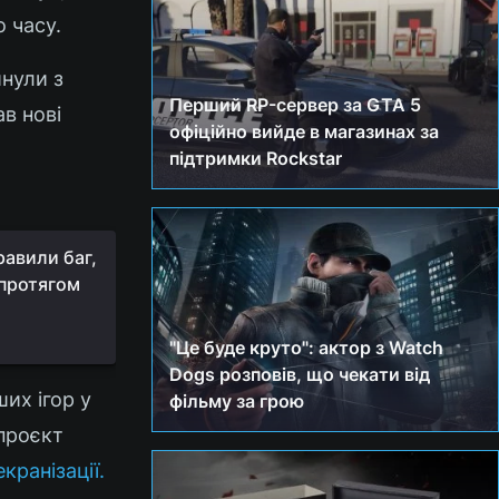
 часу.
инули з
Перший RP-сервер за GTA 5
в нові
офіційно вийде в магазинах за
підтримки Rockstar
равили баг,
 протягом
"Це буде круто": актор з Watch
Dogs розповів, що чекати від
их ігор у
фільму за грою
 проєкт
кранізації.