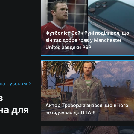
Футболіст Вейн Руні поділився, що
він так добре грав у Manchester
United завдяки PSP
 на русском
з
Актор Тревора зізнався, що нічого
на для
не відчуває до GTA 6