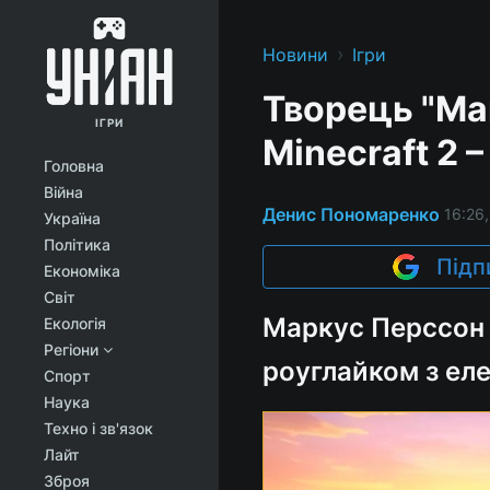
›
Новини
Ігри
Творець "Ма
ІГРИ
Minecraft 2 
Головна
Війна
Денис Пономаренко
16:26,
Україна
Політика
Підп
Економіка
Світ
Маркус Перссон 
Екологія
Регіони
роуглайком з ел
Спорт
Наука
Техно і зв'язок
Лайт
Зброя