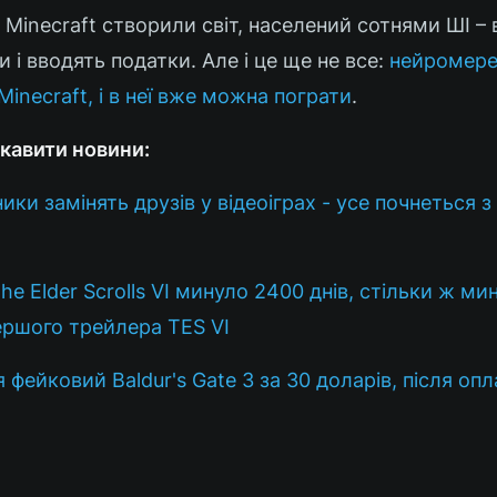
Minecraft створили світ, населений сотнями ШІ – 
 і вводять податки. Але і це ще не все:
нейромер
inecraft, і в неї вже можна пограти
.
кавити новини:
ики замінять друзів у відеоіграх - усе почнеться 
e Elder Scrolls VI минуло 2400 днів, стільки ж ми
ершого трейлера TES VI
я фейковий Baldur's Gate 3 за 30 доларів, після опл