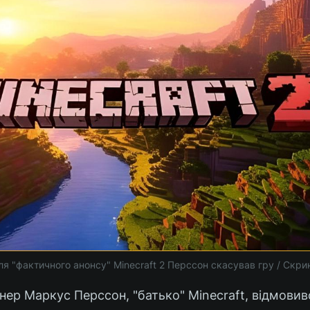
я "фактичного анонсу" Minecraft 2 Перссон скасував гру / Скри
р Маркус Перссон, "батько" Minecraft, відмовився