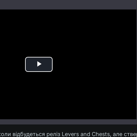
Play
Video
коли відбудеться реліз Levers and Chests, але ств