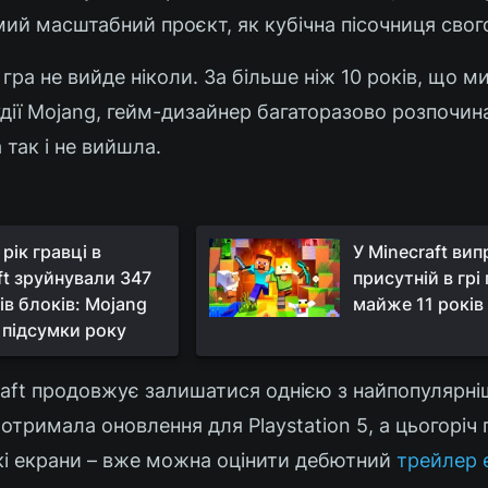
ий масштабний проєкт, як кубічна пісочниця свого
 гра не вийде ніколи. За більше ніж 10 років, що м
удії Mojang, гейм-дизайнер багаторазово розпочина
 так і не вийшла.
рік гравці в
У Minecraft вип
ft зруйнували 347
присутній в грі
ів блоків: Mojang
майже 11 років
 підсумки року
aft продовжує залишатися однією з найпопулярніш
а отримала оновлення для Playstation 5, а цьогоріч
кі екрани – вже можна оцінити дебютний
трейлер е