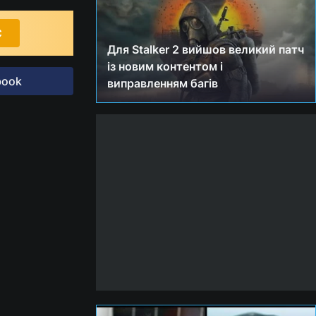
С
Для Stalker 2 вийшов великий патч
із новим контентом і
book
виправленням багів