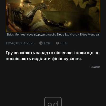
Eidos Montreal хоче відродити серію Deus Ex / Фото - Eidos Montreal
11:56, 05.04.2025
1 хв.
834
Гру вважають занадто нішевою і поки що не
поспішають виділяти фінансування.
Реклама
ad