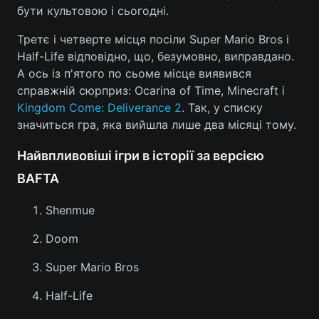
бути культовою і сьогодні.
Лонгріди
Третє і четверте місця посіли Super Mario Bros і
Half-Life відповідно, що, безумовно, виправдано.
Відео з Youtube
Статті
А ось із п'ятого по сьоме місце виявився
справжній сюрприз: Ocarina of Time, Minecraft і
Інтерв'ю
Думки
Kingdom Come: Deliverance 2
. Так, у списку
значиться гра, яка вийшла лише два місяці тому.
Архів
Вакансії
Найвпливовіші ігри в історії за версією
Контакти
BAFTA
Послуги
Shenmue
Doom
Super Mario Bros
Half-Life