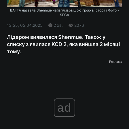
BAFTA назвала Shenmue найвпливовішою грою в історії / Фото -
SEGA
13:55, 05.04.2025
2 хв.
2076
Лідером виявилася Shenmue. Також у
списку з'явилася KCD 2, яка вийшла 2 місяці
тому.
Реклама
ad