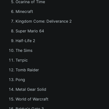
Ocarina of Time
Тема оформлення
Minecraft
Kingdom Come: Deliverance 2
Super Mario 64
Half-Life 2
The Sims
Тетріс
Tomb Raider
Pong
Metal Gear Solid
World of Warcraft
Baldur's Gate 3