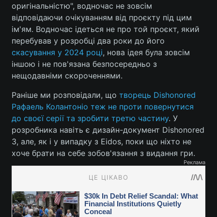
оригінальністю", водночас не зовсім
відповідаючи очікуванням від проєкту під цим
ім'ям. Водночас ідеться не про той проєкт, який
перебував у розробці два роки до його
скасування у 2024 році
, нова ідея була зовсім
іншою і не пов'язана безпосередньо з
нещодавніми скороченнями.
Раніше ми розповідали, що
творець Dishonored
Рафаель Колантоніо теж не проти повернутися
до своєї серії та зробити третю частину
. У
розробника навіть є дизайн-документ Dishonored
3, але, як і у випадку з Eidos, поки що ніхто не
хоче брати на себе зобов'язання з видання гри.
Реклама