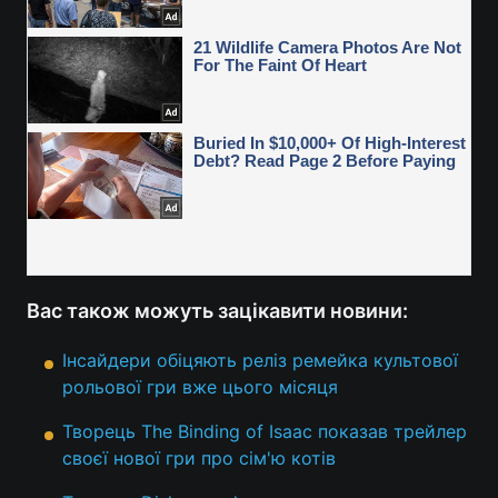
Вас також можуть зацікавити новини:
Інсайдери обіцяють реліз ремейка культової
рольової гри вже цього місяця
Творець The Binding of Isaac показав трейлер
своєї нової гри про сім'ю котів