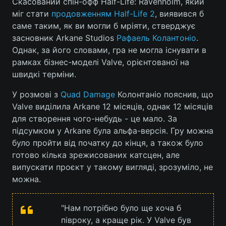
Скасований спін-офф Half-Life: Ravenholm, який
міг стати
продовженням Half-Life 2
, виявився б
саме таким, як ви могли б мріяти, стверджує
засновник Arkane Studios
Рафаель Колантоніо
.
Однак, за його словами, гра не могла існувати в
рамках бізнес-моделі Valve, орієнтованої на
швидкі терміни.
У розмові з
Quad Damage
Колонтаніо пояснив, що
Valve виділила Arkane 12 місяців, однак 12 місяців
для створення чого-небудь - це мало. За
підсумком у Arkane була альфа-версія. Гру можна
було пройти від початку до кінця, а також було
готово кілька зрежисованих катсцен, але
випускати проєкт у такому вигляді, зрозуміло, не
можна.
"Нам потрібно було ще хоча б
півроку, а краще рік. У Valve був