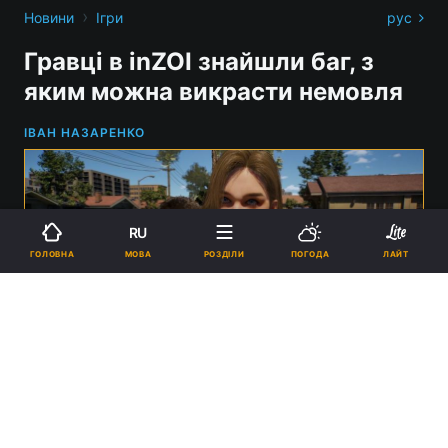
›
Новини
Ігри
рус
Гравці в inZOI знайшли баг, з
яким можна викрасти немовля
ІВАН НАЗАРЕНКО
RU
МОВА
ГОЛОВНА
РОЗДІЛИ
ПОГОДА
ЛАЙТ
Гравці inZOI почали викрадати немовлят / Фото - Krafton
10:53, 05.04.2025
2 хв.
1018
Тільки нещодавно розробники прибрали