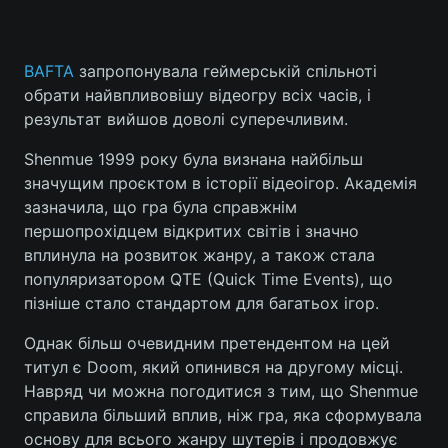
BAFTA
запропонувала геймерській спільноті
Головна
Війна
обрати найвпливовішу відеогру всіх часів, і
результат вийшов доволі суперечливим.
Україна
Політика
Shenmue 1999 року була визнана найбільш
Економіка
Світ
значущим проєктом в історії відеоігор. Академія
зазначила, що гра була справжнім
Спорт
Наука
першопрохідцем відкритих світів і значно
вплинула на розвиток жанру, а також стала
Техно і зв'язок
Лайт
популяризатором QTE (Quick Time Events), що
пізніше стало стандартом для багатьох ігор.
Зброя
Інциденти
Однак більш очевидним претендентом на цей
Здоров'я
Туризм
титул є Doom, який опинився на другому місці.
Навряд чи можна погодитися з тим, що Shenmue
Цікавинки
Погода
справила більший вплив, ніж гра, яка сформувала
основу для всього жанру шутерів і продовжує
Екологія
Регіони