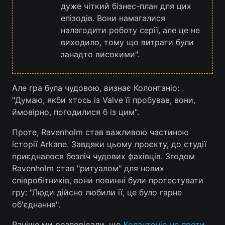
дуже чіткий бізнес-план для цих
епізодів. Вони намагалися
налагодити роботу серії, але це не
виходило, тому що витрати були
занадто високими".
Але гра була чудовою, визнає Колонтаніо:
"Думаю, якби хтось із Valve її пробував, вони,
ймовірно, погодилися б із цим".
Проте, Ravenholm став важливою частиною
історії Arkane. Завдяки цьому проєкту, до студії
приєдналося безліч чудових фахівців. Згодом
Ravenholm став "ритуалом" для нових
співробітників, вони повинні були протестувати
гру: "Люди дійсно любили її, це було гарне
об'єднання".
Раніше ми розповідали, що
Колантоніо не проти