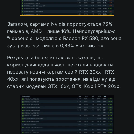
Лонгріди
Загалом, картами Nvidia користуються 76%
Відео з Youtube
Статті
геймерів, AMD – лише 16%. Найпопулярнішою
"червоною" моделлю є Radeon RX 580, але вона
Інтерв'ю
Думки
зустрічається лише в 0,83% усіх систем.
Архів
Вакансії
Результати березня також показали, що
користувачі дедалі частіше стали віддавати
Контакти
перевагу новим картам серій RTX 30хх і RTX
40хх, які показують зростання, на відміну від
Послуги
старих моделей GTX 10хх, GTX 16хх і RTX 20хх.