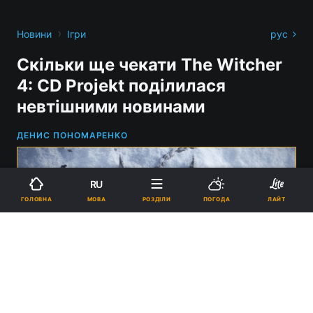
›
Новини
Ігри
рус
Скільки ще чекати The Witcher
4: CD Projekt поділилася
невтішними новинами
ДЕНИС ПОНОМАРЕНКО
RU
МОВА
ГОЛОВНА
РОЗДІЛИ
ПОГОДА
ЛАЙТ
Відьмак 4 - що відомо про нову частину відьмака та коли чекати на
реліз / Скриншот