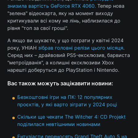
знизила вартість GeForce RTX 4060.
Тепер нова
"зелена" відеокарта, яку на момент виходу
критикували всі кому не лінь, наблизилася до
рівня "топ за свої гроші".
А якщо ви шукаєте, у що пограти у квітні 2024
року, УНІАН
зібрав головні релізи цього місяця
.
Серед них – драйвовий PS5-ексклюзив, барвиста
"метроїдванія", а колишні ексклюзиви Xbox
нарешті доберуться до PlayStation і Nintendo.
Вас також можуть зацікавити новини:
Безкоштовні ігри на ПК: 12 популярних
проєктів, у які варто зіграти у 2024 році
Скільки ще чекати The Witcher 4: CD Projekt
поділилася невтішними новинами
Ентузіасти переносять Grand Theft Auto 5 на