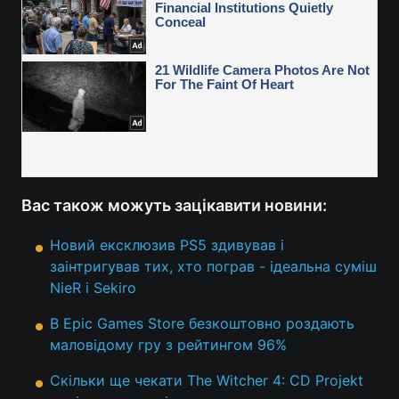
Вас також можуть зацікавити новини:
Новий ексклюзив PS5 здивував і
заінтригував тих, хто пограв - ідеальна суміш
NieR і Sekiro
В Epic Games Store безкоштовно роздають
маловідому гру з рейтингом 96%
Скільки ще чекати The Witcher 4: CD Projekt