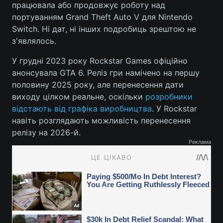
працювала або продовжує роботу над
портуванням Grand Theft Auto V для Nintendo
Switch. Ні дат, ні інших подробиць зрештою не
з'являлось.
У грудні 2023 року Rockstar Games офіційно
анонсувала GTA 6. Реліз гри намічено на першу
половину 2025 року, але перенесення дати
виходу цілком реальне, оскільки
розробники
відстають від графіка виробництва
. У Rockstar
навіть розглядають можливість перенесення
релізу на 2026-й.
Реклама