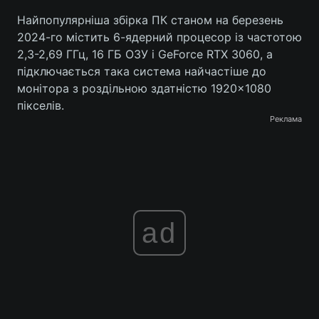
Найпопулярніша збірка ПК станом на березень
Тема оформлення
2024-го містить 6-ядерний процесор із частотою
2,3-2,69 ГГц, 16 ГБ ОЗУ і GeForce RTX 3060, а
підключається така система найчастіше до
монітора з роздільною здатністю 1920×1080
пікселів.
Реклама
ad