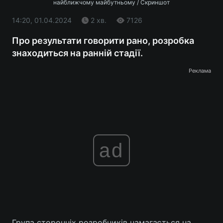
найближчому майбутньому / Скриншот
14:20, 01.04.2024
2 хв.
7126
Про результати говорити рано, розробка
знаходиться на ранній стадії.
Реклама
ad
Група сторонніх розробників намагається на