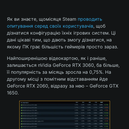
Як ви знаєте, щомісяця Steam
проводить
Головна
Війна
опитування серед своїх користувачів
, щоб
дізнатися конфігурацію їхніх ігрових систем. Ці
Україна
Політика
дані цікаві тим, що дають змогу дізнатися, на
якому ПК грає більшість геймерів просто зараз.
Економіка
Світ
Найпоширенішою відеокартою, як і раніше,
Спорт
Наука
залишається nVidia GeForce RTX 3060, ба більше,
її популярність за місяць зросла на 0,75%. На
Техно і зв'язок
Лайт
другому місці з помітним відставанням йде
GeForce RTX 2060, відразу за нею – GeForce GTX
Зброя
Інциденти
1650.
Здоров'я
Туризм
Цікавинки
Погода
Екологія
Регіони