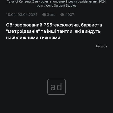
Tales of Kenzera: Zau - один із головних ігрових релізів квітня 2024
року / фото Surgent Studios
18:04, 03.04.2024
3 хв.
4007
Обговорюваний PS5-ексклюзив, барвиста
"метроідванія" та інші тайтли, які вийдуть
найближчими тижнями.
Реклама
ad