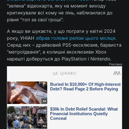
"зелена" відеокарта, яку на момент виходу
критикували всі кому не лінь, наблизилася до
рівня "топ за свої гроші".
А якщо ви шукаєте, у що пограти у квітні 2024
року, УНІАН
зібрав головні релізи цього місяця
.
Серед них – драйвовий PS5-ексклюзив, барвиста
"метроїдванія", а колишні ексклюзиви Xbox
нарешті доберуться до PlayStation і Nintendo.
Реклама