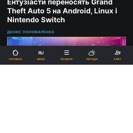
Ентузіасти переносять Grand
Theft Auto 5 на Android, Linux і
Nintendo Switch
ДЕНИС ПОНОМАРЕНКО
RU
МОВА
ГОЛОВНА
РОЗДІЛИ
ПОГОДА
ЛАЙТ
GTA 5 може бути портована на Android і Nintendo Switch у
найближчому майбутньому / Скриншот
14:20, 01.04.2024
2 хв.
7126
Про результати говорити рано, розробка