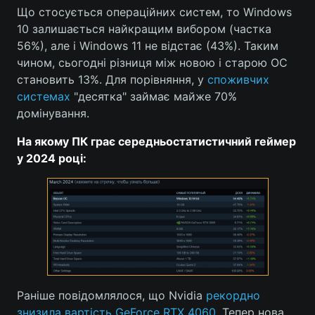
Що стосується операційних систем, то Windows
10 залишається найкращим вибором (частка
56%), але і Windows 11 не відстає (43%). Таким
чином, сьогодні різниця між новою і старою ОС
становить 13%. Для порівняння, у
споживчих
системах
"десятка" займає майже 70%
домінування.
На якому ПК грає середньостатистичний геймер
у 2024 році:
Раніше повідомлялося, що Nvidia
рекордно
знизила вартість GeForce RTX 4060.
Тепер нова