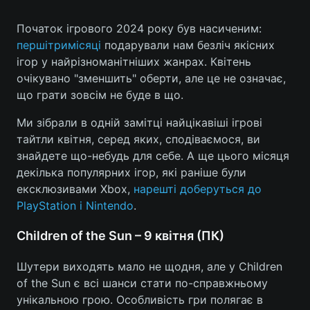
Початок ігрового 2024 року був насиченим:
перші
три
місяці
подарували нам безліч якісних
Головна
Війна
ігор у найрізноманітніших жанрах. Квітень
очікувано "зменшить" оберти, але це не означає,
Україна
Політика
що грати зовсім не буде в що.
Економіка
Світ
Ми зібрали в одній замітці найцікавіші ігрові
тайтли квітня, серед яких, сподіваємося, ви
Спорт
Наука
знайдете що-небудь для себе. А ще цього місяця
декілька популярних ігор, які раніше були
Техно і зв'язок
Лайт
ексклюзивами Xbox,
нарешті доберуться до
PlayStation і Nintendo
.
Зброя
Інциденти
Children of the Sun – 9 квітня (ПК)
Здоров'я
Туризм
Шутери виходять мало не щодня, але у Children
Цікавинки
Погода
of the Sun є всі шанси стати по-справжньому
унікальною грою. Особливість гри полягає в
Екологія
Регіони