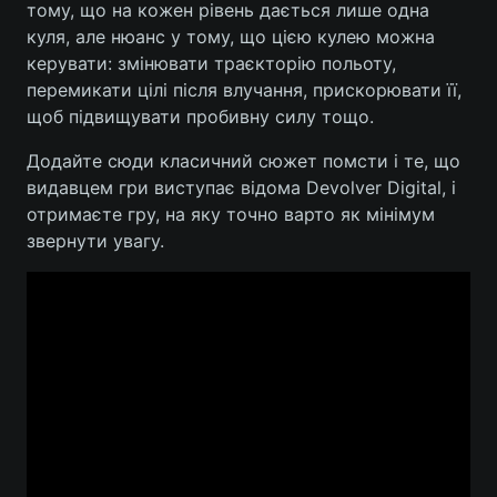
тому, що на кожен рівень дається лише одна
куля, але нюанс у тому, що цією кулею можна
Лонгріди
керувати: змінювати траєкторію польоту,
перемикати цілі після влучання, прискорювати її,
Відео з Youtube
Статті
щоб підвищувати пробивну силу тощо.
Інтерв'ю
Думки
Додайте сюди класичний сюжет помсти і те, що
видавцем гри виступає відома Devolver Digital, і
Архів
Вакансії
отримаєте гру, на яку точно варто як мінімум
звернути увагу.
Контакти
Послуги