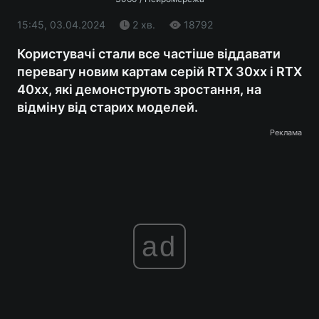
15:45, 03.04.2024
2 хв.
18792
Користувачі стали все частіше віддавати
перевагу новим картам серій RTX 30хх і RTX
40хх, які демонструють зростання, на
відміну від старих моделей.
Реклама
ad