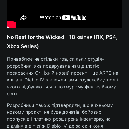
Тема оформлення
No Rest for the Wicked – 18 квітня (ПК, PS4,
Xbox Series)
Приваблює не стільки гра, скільки студія-
розробник, яка подарувала нам дилогію
прекрасних Ori. Їхній новий проєкт – це ARPG на
кшталт Diablo IV з елементами соулслайку, події
якого відбуваються в похмурому фентезійному
світі.
Розробники також підтвердили, що в їхньому
новому проєкті не буде донатів, бойових
пропусків і платних розширень інвентарю, на
відміну від тієї ж Diablo IV, де за скін коня