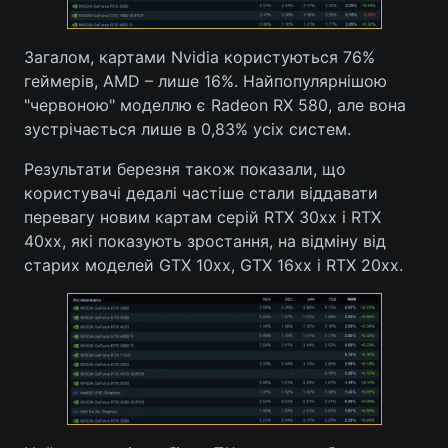
Загалом, картами Nvidia користуються 76%
геймерів, AMD – лише 16%. Найпопулярнішою
"червоною" моделлю є Radeon RX 580, але вона
зустрічається лише в 0,83% усіх систем.
Результати березня також показали, що
користувачі дедалі частіше стали віддавати
перевагу новим картам серій RTX 30хх і RTX
40хх, які показують зростання, на відміну від
старих моделей GTX 10хх, GTX 16хх і RTX 20хх.