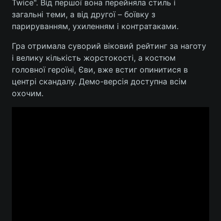
Twice". Від першої вона перейняла стиль і
загальні теми, а від другої – боївку з
парируванням, ухиленням і контратаками.
Гра отримала суворий віковий рейтинг за наготу
і велику кількість жорстокості, а костюм
головної героїні, Єви, вже встиг опинитися в
центрі скандалу. Демо-версія доступна всім
охочим.