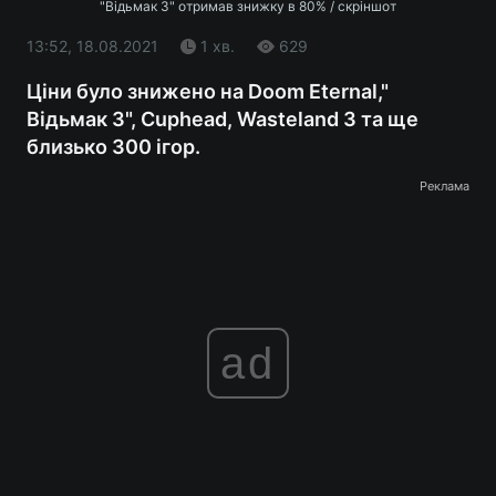
"Відьмак 3" отримав знижку в 80% / скріншот
13:52, 18.08.2021
1 хв.
629
Ціни було знижено на Doom Eternal,"
Відьмак 3", Cuphead, Wasteland 3 та ще
близько 300 ігор.
Реклама
ad