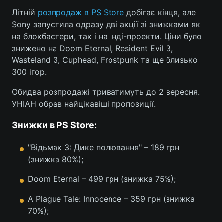
Літній
розпродаж в PS Store
добігає кінця, але
Sony запустила одразу дві акції зі знижками як
на блокбастери, так і на інді-проекти. Ціни було
Головна
Війна
знижено на Doom Eternal, Resident Evil 3,
Wasteland 3, Cuphead, Frostpunk та ще близько
Україна
Політика
300 ігор.
Економіка
Світ
Обидва розпродажі триватимуть до 2 вересня.
УНІАН обрав найцікавіші пропозиції.
Спорт
Наука
Знижки в PS Store:
Техно і зв'язок
Лайт
"Відьмак 3: Дике полювання" – 189 грн
Зброя
Інциденти
(знижка 80%);
Здоров'я
Туризм
Doom Eternal – 499 грн (знижка 75%);
Цікавинки
Погода
A Plague Tale: Innocence – 359 грн (знижка
70%);
Екологія
Регіони