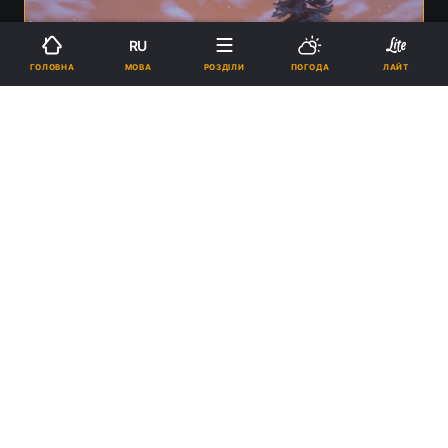
RU
МОВА
ГОЛОВНА
РОЗДІЛИ
ПОГОДА
ЛАЙТ
Valheim вийшла в ранній доступ 2 лютого 2021 року / фото Iron Gate
AB
10:51, 18.08.2021
1 хв.
2144
А продажі рольового екшену Biomutant
перевищили 1 мільйон копій, але цього
вистачило, щоб окупити витрати на
виробництво, маркетинг і придбання студії-
розробника.
Реклама