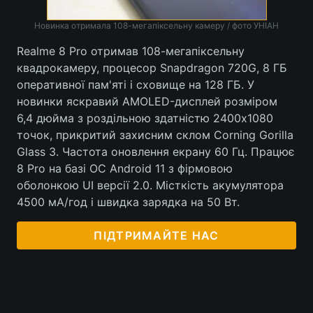
Новинка отримала 108-мегапіксельну камеру / фото УНІАН
Realme 8 Pro отримав 108-мегапіксельну
квадрокамеру, процесор Snapdragon 720G, 8 ГБ
оперативної пам'яті і сховище на 128 ГБ. У
новинки яскравий AMOLED-дисплей розміром
6,4 дюйма з роздільною здатністю 2400х1080
точок, прикритий захисним склом Corning Gorilla
Glass 3. Частота оновлення екрану 60 Гц. Працює
8 Pro на базі ОС Android 11 з фірмовою
оболонкою UI версії 2.0. Місткість акумулятора
4500 мА/год і швидка зарядка на 50 Вт.
ПІДТРИМАЙТЕ НАС