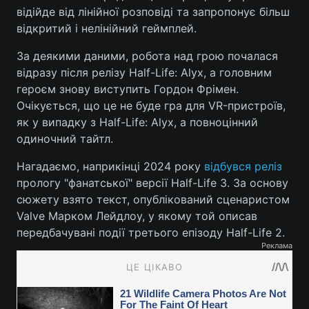
відійде від лінійної розповіді та запропонує більш
відкритий і нелінійний геймплей.
За деякими даними, робота над грою почалася
відразу після релізу Half-Life: Alyx, а головним
героєм знову виступить Гордон Фрімен.
Очікується, що це не буде гра для VR-пристроїв,
як у випадку з Half-Life: Alyx, а повноцінний
одиночний тайтл.
Нагадаємо, наприкінці 2024 року
відбувся реліз
прологу "фанатської" версії Half-Life 3. За основу
сюжету взято текст, опублікований сценаристом
Valve Марком Лейдлоу, у якому той описав
передбачувані події третього епізоду Half-Life 2.
Реклама