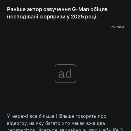
Раніше актор озвучення G-Man обіцяв
несподівані сюрпризи у 2025 році.
Реклама
ad
У мережі все більше і більше говорять про
відеогру, на яку багато хто чекає вже два
десятиліття. Йдеться, звичайно ж, про Half-Life 3.