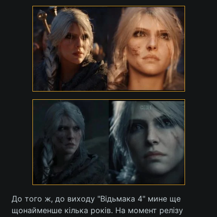
Лонгріди
Відео з Youtube
Статті
Інтерв'ю
Думки
Архів
Вакансії
Контакти
Послуги
До того ж, до виходу "Відьмака 4" мине ще
щонайменше кілька років. На момент релізу