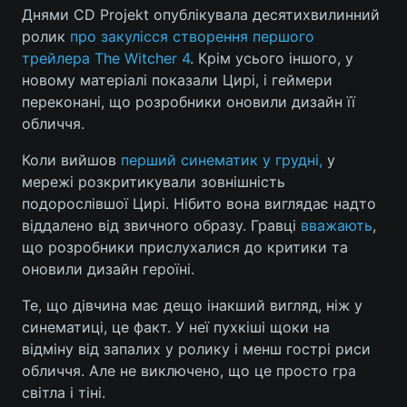
Днями CD Projekt опублікувала десятихвилинний
ролик
про закулісся створення першого
трейлера The Witcher 4
. Крім усього іншого, у
Головна
Війна
новому матеріалі показали Цирі, і геймери
переконані, що розробники оновили дизайн її
Україна
Політика
обличчя.
Економіка
Світ
Коли вийшов
перший синематик у грудні,
у
мережі розкритикували зовнішність
Спорт
Наука
подорослівшої Цирі. Нібито вона виглядає надто
віддалено від звичного образу. Гравці
вважають
,
Техно і зв'язок
Лайт
що розробники прислухалися до критики та
оновили дизайн героїні.
Зброя
Інциденти
Те, що дівчина має дещо інакший вигляд, ніж у
Здоров'я
Туризм
синематиці, це факт. У неї пухкіші щоки на
відміну від запалих у ролику і менш гострі риси
Цікавинки
Погода
обличчя. Але не виключено, що це просто гра
світла і тіні.
Екологія
Регіони