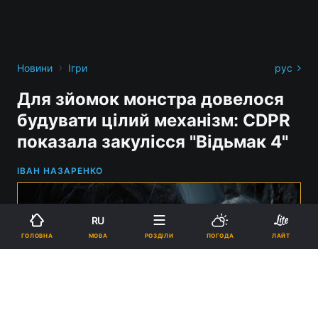
›
Новини
Ігри
рус
Для зйомок монстра довелося
будувати цілий механізм: CDPR
показала закулісся "Відьмак 4"
ІВАН НАЗАРЕНКО
RU
МОВА
ГОЛОВНА
РОЗДІЛИ
ПОГОДА
ЛАЙТ