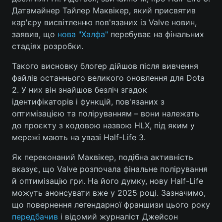
Датамайнер Тайлер Маквікер, який присвятив
кар'єру висвітленню пов'язаних із Valve новин,
заявив, що
нова "Халфа"
перебуває на фінальних
стадіях розробки.
Такого висновку блогер дійшов після вивчення
файлів останнього великого оновлення для Dota
2. У них він знайшов безліч згадок
ідентифікаторів і функцій, пов'язаних з
оптимізацією та поліруванням – вони належать
до проєкту з кодовою назвою HLX, під яким у
мережі мають на увазі Half-Life 3.
Як переконаний Маквікер, подібна активність
вказує, що Valve розпочала фінальне полірування
й оптимізацію гри. На його думку, нову Half-Life
можуть анонсувати вже у 2025 році. Зазначимо,
що повернення легендарної франшизи цього року
передбачив
і відомий журналіст Джейсон