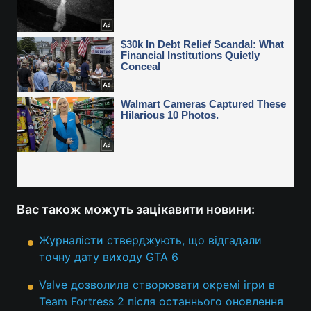
Вас також можуть зацікавити новини:
Журналісти стверджують, що відгадали
точну дату виходу GTA 6
Valve дозволила створювати окремі ігри в
Team Fortress 2 після останнього оновлення