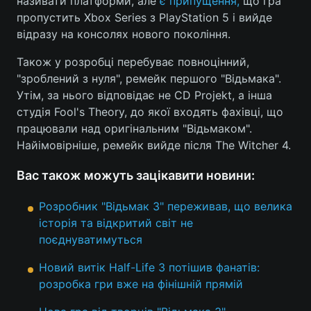
називати платформи, але
є припущення,
що гра
пропустить Xbox Series з PlayStation 5 і вийде
відразу на консолях нового покоління.
Також у розробці перебуває повноцінний,
"зроблений з нуля", ремейк першого "Відьмака".
Утім, за нього відповідає не CD Projekt, а інша
студія Fool's Theory, до якої входять фахівці, що
працювали над оригінальним "Відьмаком".
Найімовірніше, ремейк вийде після The Witcher 4.
Вас також можуть зацікавити новини:
Розробник "Відьмак 3" переживав, що велика
історія та відкритий світ не
поєднуватимуться
Новий витік Half-Life 3 потішив фанатів:
розробка гри вже на фінішній прямій